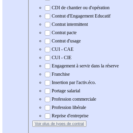
CDI de chantier ou d'opération
Contrat d'Engagement Educatif
Contrat intermittent
Contrat pacte
Contrat d'usage
CUI - CAE
CUI - CIE
Engagement à servir dans la réserve
Franchise
Insertion par l'activ.éco.
Portage salarial
Profession commerciale
Profession libérale
Reprise d'entreprise
Voir plus
de types de contrat