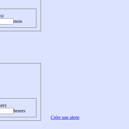
s)
mois
ure)
heures
Créer une alerte