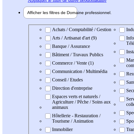
Appliquer
le filtre de durée hebdomadaire
Afficher les filtres de
Domaine pro
fessionnel
Domaine professionel
Achats / Comptabilité / Gestion
Indu
Arts / Artisanat d'art (9)
Info
Tél
Banque / Assurance
Inst
Bâtiment / Travaux Publics
Mark
Commerce / Vente (1)
com
Communication / Multimédia
Res
Conseil / Etudes
San
Direction d'entreprise
Secr
Espaces verts et naturels /
Serv
Agriculture / Pêche / Soins aux
coll
animaux
Spe
Hôtellerie - Restauration /
Tourisme / Animation
Spo
Immobilier
Tran