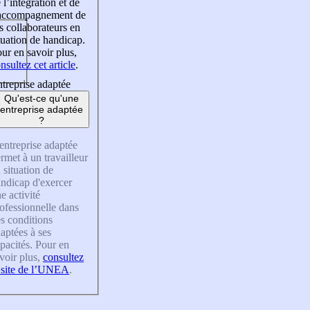
 l’intégration et de
’accompagnement de
s collaborateurs en
tuation de handicap.
ur en savoir plus,
nsultez cet article
.
treprise adaptée
Qu'est-ce qu'une
entreprise adaptée
?
entreprise adaptée
rmet à un travailleur
 situation de
ndicap d'exercer
e activité
ofessionnelle dans
s conditions
aptées à ses
pacités. Pour en
voir plus,
consultez
 site de l’UNEA
.