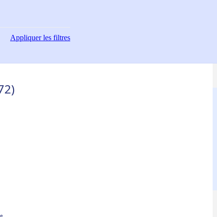
Appliquer
les filtres
72)