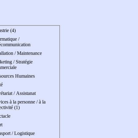
strie (4)
rmatique /
écommunication
allation / Maintenance
eting / Stratégie
merciale
sources Humaines
té
étariat / Assistanat
ices à la personne / à la
ectivité (1)
ctacle
rt
sport / Logistique