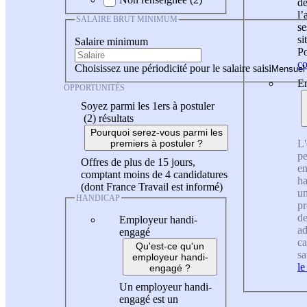
de
l
SALAIRE BRUT MINIMUM
se
si
Salaire minimum
Po
co
Choisissez une périodicité pour le salaire saisi
En
OPPORTUNITÉS
Soyez parmi les 1ers à postuler
(2)
résultats
Pourquoi serez-vous parmi les
L'
premiers à postuler ?
pe
Offres de plus de 15 jours,
en
comptant moins de 4 candidatures
ha
(dont France Travail est informé)
un
HANDICAP
pr
de
Employeur handi-
ad
engagé
ca
Qu'est-ce qu'un
sa
employeur handi-
le
engagé ?
Un employeur handi-
engagé est un