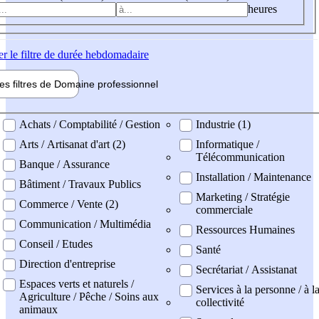
heures
er
le filtre de durée hebdomadaire
les filtres de
Domaine pro
fessionnel
ne professionel
Achats / Comptabilité / Gestion
Industrie (1)
Arts / Artisanat d'art (2)
Informatique /
Télécommunication
Banque / Assurance
Installation / Maintenance
Bâtiment / Travaux Publics
Marketing / Stratégie
Commerce / Vente (2)
commerciale
Communication / Multimédia
Ressources Humaines
Conseil / Etudes
Santé
Direction d'entreprise
Secrétariat / Assistanat
Espaces verts et naturels /
Services à la personne / à l
Agriculture / Pêche / Soins aux
collectivité
animaux