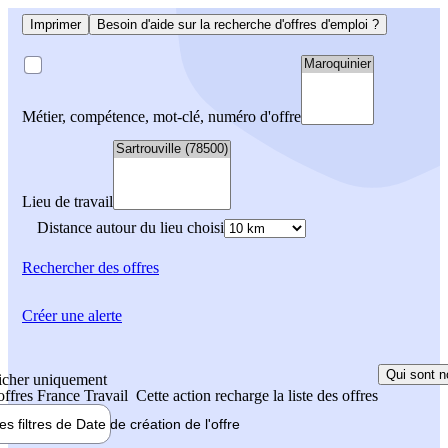
Imprimer
Besoin d'aide sur la recherche d'offres d'emploi ?
Métier, compétence, mot-clé, numéro d'offre
Lieu de travail
Distance autour du lieu choisi
Rechercher
des offres
Créer une alerte
Qui sont n
icher uniquement
 offres France Travail
Cette action recharge la liste des offres
les filtres de
Date de création
de l'offre