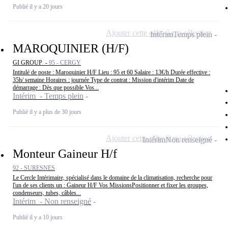
Publié il y a 20 jours
Ajouter cette offre à ma sélection
Intérim
Temps plein
MAROQUINIER (H/F)
GI GROUP -
95 - CERGY
Intitulé de poste : Maroquinier H/F Lieu : 95 et 60 Salaire : 13€/h Durée effective :
35h/ semaine Horaires : journée Type de contrat : Mission d'intérim Date de
démarrage : Dès que possible Vos...
Intérim - Temps plein
Publié il y a plus de 30 jours
Ajouter cette offre à ma sélection
Intérim
Non renseigné
Monteur Gaineur H/f
92 - SURESNES
Le Cercle Intérimaire, spécialisé dans le domaine de la climatisation, recherche pour
l'un de ses clients un : Gaineur H/F Vos MissionsPositionner et fixer les groupes,
condenseurs, tubes, câbles...
Intérim - Non renseigné
Publié il y a 10 jours