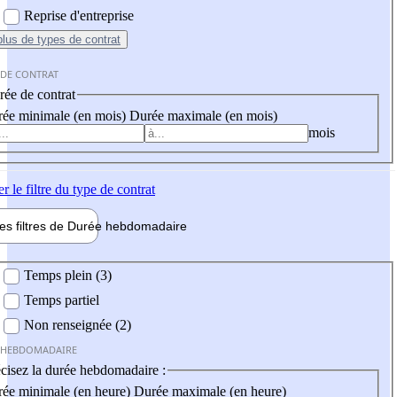
Reprise d'entreprise
plus
de types de contrat
 DE CONTRAT
ée de contrat
ée minimale (en mois)
Durée maximale (en mois)
mois
er
le filtre du type de contrat
les filtres de
Durée hebdo
madaire
 hebdomadaire
Temps plein (3)
Temps partiel
Non renseignée (2)
 HEBDOMADAIRE
cisez la durée hebdomadaire :
ée minimale (en heure)
Durée maximale (en heure)