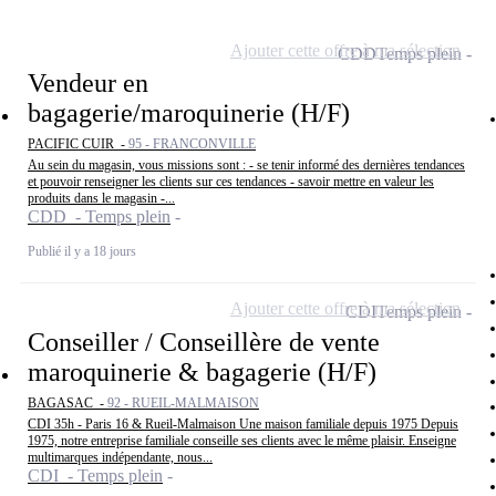
Ajouter cette offre à ma sélection
CDD
Temps plein
Vendeur en
bagagerie/maroquinerie (H/F)
PACIFIC CUIR -
95 - FRANCONVILLE
Au sein du magasin, vous missions sont : - se tenir informé des dernières tendances
et pouvoir renseigner les clients sur ces tendances - savoir mettre en valeur les
produits dans le magasin -...
CDD - Temps plein
Publié il y a 18 jours
Ajouter cette offre à ma sélection
CDI
Temps plein
Conseiller / Conseillère de vente
maroquinerie & bagagerie (H/F)
BAGASAC -
92 - RUEIL-MALMAISON
CDI 35h - Paris 16 & Rueil-Malmaison Une maison familiale depuis 1975 Depuis
1975, notre entreprise familiale conseille ses clients avec le même plaisir. Enseigne
multimarques indépendante, nous...
CDI - Temps plein