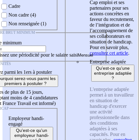
Cap emploi et ses
Cadre
partenaires pour ses
actions concrètes en
Non cadre (4)
faveur du recrutement,
Non renseignée (1)
de l’intégration et de
l’accompagnement de
IRE BRUT MINIMUM
ses collaborateurs en
situation de handicap.
re minimum
Pour en savoir plus,
consultez cet article
.
ssez une périodicité pour le salaire saisi
Entreprise adaptée
NITÉS
Qu'est-ce qu'une
z parmi les 1ers à postuler
entreprise adaptée
?
urquoi serez-vous parmi les
premiers à postuler ?
L'entreprise adaptée
es de plus de 15 jours,
permet à un travailleur
tant moins de 4 candidatures
en situation de
t France Travail est informé)
handicap d'exercer
ICAP
une activité
professionnelle dans
Employeur handi-
des conditions
engagé
adaptées à ses
Qu'est-ce qu'un
capacités. Pour en
employeur handi-
savoir plus,
consultez