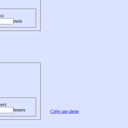
s)
mois
ure)
heures
Créer une alerte