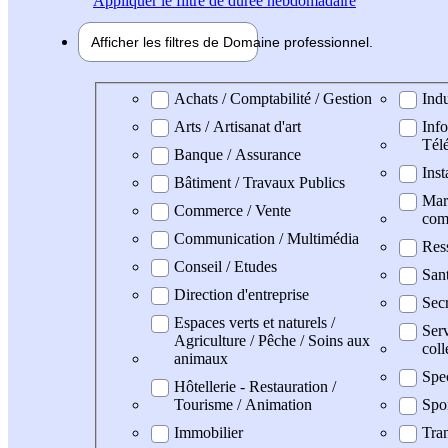
Appliquer
le filtre de durée hebdomadaire
Afficher les filtres de
Domaine pro
fessionnel
Domaine professionel
Achats / Comptabilité / Gestion
Indu
Arts / Artisanat d'art
Info
Tél
Banque / Assurance
Inst
Bâtiment / Travaux Publics
Mark
Commerce / Vente
com
Communication / Multimédia
Res
Conseil / Etudes
San
Direction d'entreprise
Secr
Espaces verts et naturels /
Serv
Agriculture / Pêche / Soins aux
coll
animaux
Spe
Hôtellerie - Restauration /
Tourisme / Animation
Spo
Immobilier
Tran