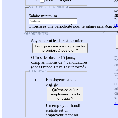
de
l
SALAIRE BRUT MINIMUM
se
si
Salaire minimum
Po
co
Choisissez une périodicité pour le salaire saisi
En
OPPORTUNITÉS
Soyez parmi les 1ers à postuler
Pourquoi serez-vous parmi les
premiers à postuler ?
L'
Offres de plus de 15 jours,
pe
comptant moins de 4 candidatures
en
(dont France Travail est informé)
ha
HANDICAP
un
pr
Employeur handi-
de
engagé
ad
Qu'est-ce qu'un
ca
employeur handi-
sa
engagé ?
le
Un employeur handi-
engagé est un
employeur reconnu