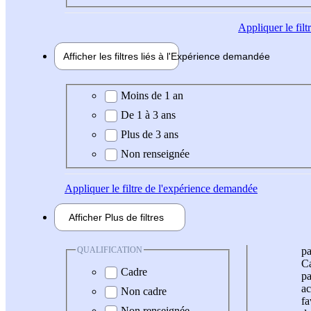
Appliquer
le fil
Afficher les filtres liés à l'
Expérience
demandée
Expérience demandée
Moins de 1 an
De 1 à 3 ans
Plus de 3 ans
Non renseignée
Appliquer
le filtre de l'expérience demandée
Afficher
Plus de
filtres
QUALIFICATION
pa
Ca
Cadre
pa
ac
Non cadre
fa
Non renseignée