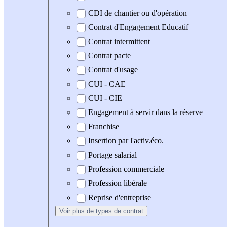
CDI de chantier ou d'opération
Contrat d'Engagement Educatif
Contrat intermittent
Contrat pacte
Contrat d'usage
CUI - CAE
CUI - CIE
Engagement à servir dans la réserve
Franchise
Insertion par l'activ.éco.
Portage salarial
Profession commerciale
Profession libérale
Reprise d'entreprise
Voir plus
de types de contrat