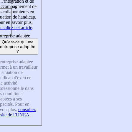
 l’intégration et de
’accompagnement de
s collaborateurs en
tuation de handicap.
ur en savoir plus,
nsultez cet article
.
treprise adaptée
Qu'est-ce qu'une
entreprise adaptée
?
entreprise adaptée
rmet à un travailleur
 situation de
ndicap d'exercer
e activité
ofessionnelle dans
s conditions
aptées à ses
pacités. Pour en
voir plus,
consultez
 site de l’UNEA
.