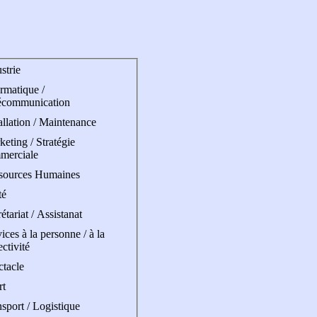
strie
rmatique /
écommunication
allation / Maintenance
eting / Stratégie
merciale
sources Humaines
té
étariat / Assistanat
ices à la personne / à la
ectivité
ctacle
rt
sport / Logistique