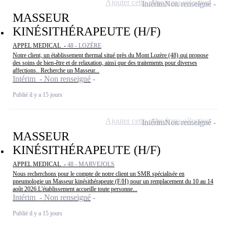
Ajouter cette offre à ma sélection
Intérim
Non renseigné
MASSEUR
KINÉSITHÉRAPEUTE (H/F)
APPEL MEDICAL -
48 - LOZÈRE
Notre client, un établissement thermal situé près du Mont Lozère (48) qui propose
des soins de bien-être et de relaxation, ainsi que des traitements pour diverses
affections.. Recherche un Masseur...
Intérim - Non renseigné
Publié il y a 15 jours
Ajouter cette offre à ma sélection
Intérim
Non renseigné
MASSEUR
KINÉSITHÉRAPEUTE (H/F)
APPEL MEDICAL -
48 - MARVEJOLS
Nous recherchons pour le compte de notre client un SMR spécialisée en
pneumologie un Masseur kinésithérapeute (F/H) pour un remplacement du 10 au 14
août 2026.L'établissement accueille toute personne...
Intérim - Non renseigné
Publié il y a 15 jours