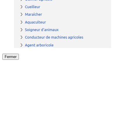
Fermer
Fermer
le détail de l'offre
/
Offre
sur
Offre précéden