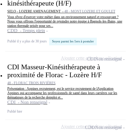
kinésithérapeute (H/F)
SELO - LOZERE AMENAGEMENT -
48 - MONT LOZERE ET GOULET
Vous rêvez d'exercer votre métier dans un environnement naturel et ressourçant ?
Nous vous offrons l'opportunité de rejoindre notre équipe à Bagnols-les-Bains, une
station thermale prisée pour ses...
CDD - Temps plein
Publié il y a plus de 30 jours
Soyez parmi les 1ers à postuler
Ajouter cette offre à ma sélection
CDI
Non renseigné
CDI Masseur-Kinésithérapeute à
proximité de Florac - Lozère H/F
48 - FLORAC TROIS RIVIÈRES
Présentation : Appines recrutement, est le service recrutement de lApplication
Appines qui accompagne les professionnels de santé dans leurs carrières sur les
thématiques de la recherche demploi et...
CDI - Non renseigné
Publié hier
Ajouter cette offre à ma sélection
CDD
Non renseigné