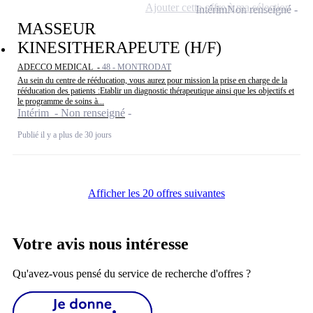
Ajouter cette offre à ma sélection
Intérim
Non renseigné
MASSEUR
KINESITHERAPEUTE (H/F)
ADECCO MEDICAL -
48 - MONTRODAT
Au sein du centre de rééducation, vous aurez pour mission la prise en charge de la
rééducation des patients :Etablir un diagnostic thérapeutique ainsi que les objectifs et
le programme de soins à...
Intérim - Non renseigné
Publié il y a plus de 30 jours
Afficher les 20 offres suivantes
Votre avis nous intéresse
Qu'avez-vous pensé du service de recherche d'offres ?