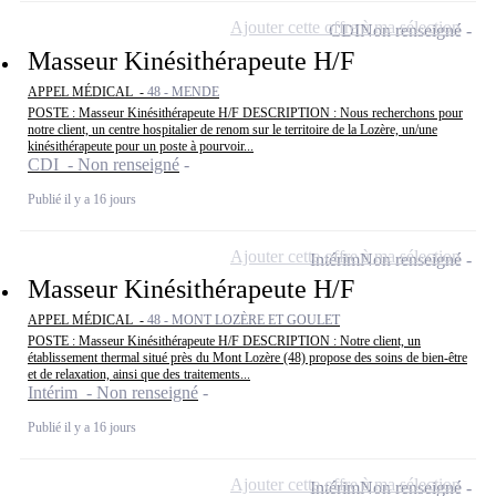
Ajouter cette offre à ma sélection
CDI
Non renseigné
Masseur Kinésithérapeute H/F
APPEL MÉDICAL -
48 - MENDE
POSTE : Masseur Kinésithérapeute H/F DESCRIPTION : Nous recherchons pour
notre client, un centre hospitalier de renom sur le territoire de la Lozère, un/une
kinésithérapeute pour un poste à pourvoir...
CDI - Non renseigné
Publié il y a 16 jours
Ajouter cette offre à ma sélection
Intérim
Non renseigné
Masseur Kinésithérapeute H/F
APPEL MÉDICAL -
48 - MONT LOZÈRE ET GOULET
POSTE : Masseur Kinésithérapeute H/F DESCRIPTION : Notre client, un
établissement thermal situé près du Mont Lozère (48) propose des soins de bien-être
et de relaxation, ainsi que des traitements...
Intérim - Non renseigné
Publié il y a 16 jours
Ajouter cette offre à ma sélection
Intérim
Non renseigné