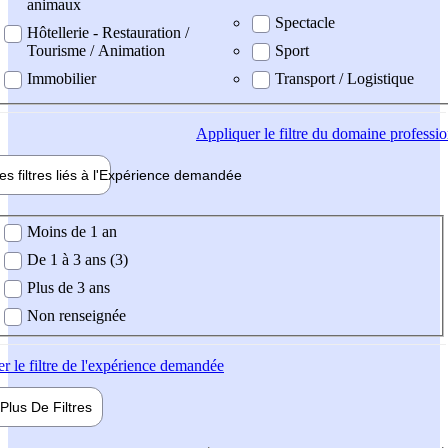
animaux
Spectacle
Hôtellerie - Restauration /
Tourisme / Animation
Sport
Immobilier
Transport / Logistique
Appliquer
le filtre du domaine professi
es filtres liés à l'
Expérience
demandée
ience demandée
Moins de 1 an
De 1 à 3 ans (3)
Plus de 3 ans
Non renseignée
er
le filtre de l'expérience demandée
Plus De
Filtres