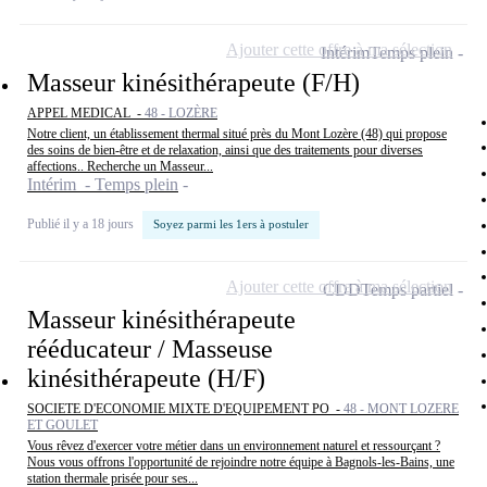
Ajouter cette offre à ma sélection
Intérim
Temps plein
Masseur kinésithérapeute (F/H)
APPEL MEDICAL -
48 - LOZÈRE
Notre client, un établissement thermal situé près du Mont Lozère (48) qui propose
des soins de bien-être et de relaxation, ainsi que des traitements pour diverses
affections.. Recherche un Masseur...
Intérim - Temps plein
Publié il y a 18 jours
Soyez parmi les 1ers à postuler
Ajouter cette offre à ma sélection
CDD
Temps partiel
Masseur kinésithérapeute
rééducateur / Masseuse
kinésithérapeute (H/F)
SOCIETE D'ECONOMIE MIXTE D'EQUIPEMENT PO -
48 - MONT LOZERE
ET GOULET
Vous rêvez d'exercer votre métier dans un environnement naturel et ressourçant ?
Nous vous offrons l'opportunité de rejoindre notre équipe à Bagnols-les-Bains, une
station thermale prisée pour ses...