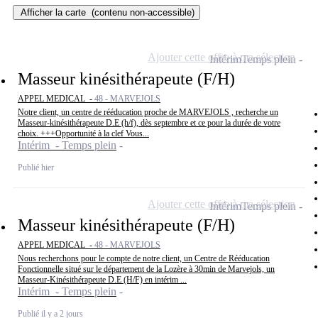
Afficher la carte
(contenu non-accessible)
Ajouter cette offre à ma sélection
Intérim
Temps plein
Masseur kinésithérapeute (F/H)
APPEL MEDICAL -
48 - MARVEJOLS
Notre client, un centre de rééducation proche de MARVEJOLS , recherche un
Masseur-kinésithérapeute D.E (h/f), dès septembre et ce pour la durée de votre
choix. +++Opportunité à la clef Vous...
Intérim - Temps plein
Publié hier
Ajouter cette offre à ma sélection
Intérim
Temps plein
Masseur kinésithérapeute (F/H)
APPEL MEDICAL -
48 - MARVEJOLS
Nous recherchons pour le compte de notre client, un Centre de Rééducation
Fonctionnelle situé sur le département de la Lozère à 30min de Marvejols, un
Masseur-Kinésithérapeute D.E (H/F) en intérim ...
Intérim - Temps plein
Publié il y a 2 jours