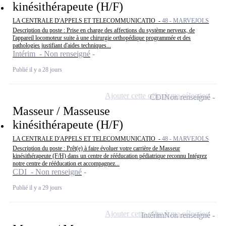
kinésithérapeute (H/F)
LA CENTRALE D'APPELS ET TELECOMMUNICATIO -
48 - MARVEJOLS
Description du poste : Prise en charge des affections du système nerveux, de
l'appareil locomoteur suite à une chirurgie orthopédique programmée et des
pathologies justifiant d'aides techniques...
Intérim - Non renseigné
Publié il y a 28 jours
Ajouter cette offre à ma sélection
CDI
Non renseigné
Masseur / Masseuse
kinésithérapeute (H/F)
LA CENTRALE D'APPELS ET TELECOMMUNICATIO -
48 - MARVEJOLS
Description du poste : Prêt(e) à faire évoluer votre carrière de Masseur
kinésithérapeute (F/H) dans un centre de rééducation pédiatrique reconnu Intégrez
notre centre de rééducation et accompagnez...
CDI - Non renseigné
Publié il y a 29 jours
Ajouter cette offre à ma sélection
Intérim
Non renseigné