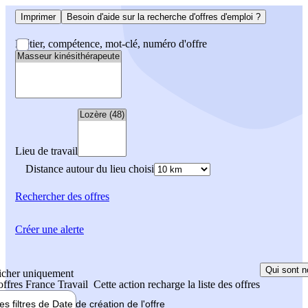
Imprimer
Besoin d'aide sur la recherche d'offres d'emploi ?
Métier, compétence, mot-clé, numéro d'offre
Lieu de travail
Distance autour du lieu choisi
Rechercher
des offres
Créer une alerte
Qui sont n
icher uniquement
 offres France Travail
Cette action recharge la liste des offres
les filtres de
Date de création
de l'offre