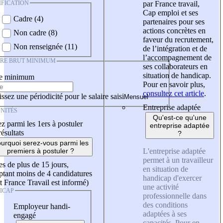
IFICATION
par France travail,
Cap emploi et ses
Cadre (4)
partenaires pour ses
actions concrètes en
Non cadre (8)
faveur du recrutement,
Non renseignée (11)
de l’intégration et de
l’accompagnement de
IRE BRUT MINIMUM
ses collaborateurs en
situation de handicap.
re minimum
Pour en savoir plus,
consultez cet article
.
ssez une périodicité pour le salaire saisi
Entreprise adaptée
NITÉS
Qu'est-ce qu'une
z parmi les 1ers à postuler
entreprise adaptée
résultats
?
urquoi serez-vous parmi les
L'entreprise adaptée
premiers à postuler ?
permet à un travailleur
es de plus de 15 jours,
en situation de
tant moins de 4 candidatures
handicap d'exercer
t France Travail est informé)
une activité
ICAP
professionnelle dans
des conditions
Employeur handi-
adaptées à ses
engagé
capacités. Pour en