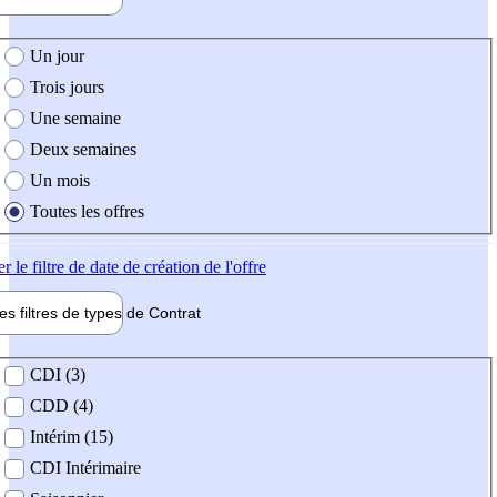
e création de l'offre
Un jour
Trois jours
Une semaine
Deux semaines
Un mois
Toutes les offres
er
le filtre de date de création de l'offre
les filtres de types de
Contrat
de contrat
CDI (3)
CDD (4)
Intérim (15)
CDI Intérimaire