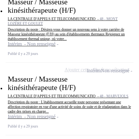
Masseur / Masseuse
kinésithérapeute (H/F)
LA CENTRALE D'APPELS ET TELECOMMUNICATIO -
48 - MONT
LOZÈRE ET GOULET
Description du poste : Désirez-vous donner un nouveau sens à votre carrière de
Masseur kinésithérapeute (F/H) au sein d'établissements thermaux Rejoignez un
établissement thermal unique, où votre...
Intérim - Non renseigné
Publié il y a 29 jours
Ajouter cette offre à ma sélection
Intérim
Non renseigné
Masseur / Masseuse
kinésithérapeute (H/F)
LA CENTRALE D'APPELS ET TELECOMMUNICATIO -
48 - MARVEJOLS
Description du poste : L'établissement accueille toute personne présentant une
affection respiratoire en vue d'une activité de soins de suite et de réadaptation dans le
cadre des prises en charge...
Intérim - Non renseigné
Publié il y a 29 jours