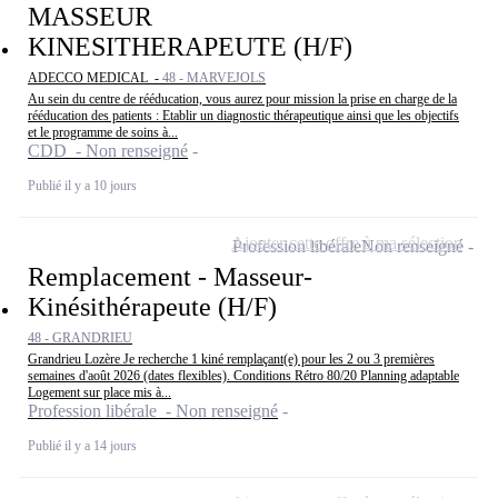
MASSEUR
KINESITHERAPEUTE (H/F)
ADECCO MEDICAL -
48 - MARVEJOLS
Au sein du centre de rééducation, vous aurez pour mission la prise en charge de la
rééducation des patients : Etablir un diagnostic thérapeutique ainsi que les objectifs
et le programme de soins à...
CDD - Non renseigné
Publié il y a 10 jours
Ajouter cette offre à ma sélection
Profession libérale
Non renseigné
Remplacement - Masseur-
Kinésithérapeute (H/F)
48 - GRANDRIEU
Grandrieu Lozère Je recherche 1 kiné remplaçant(e) pour les 2 ou 3 premières
semaines d'août 2026 (dates flexibles). Conditions Rétro 80/20 Planning adaptable
Logement sur place mis à...
Profession libérale - Non renseigné
Publié il y a 14 jours