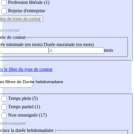
Profession libérale (1)
Reprise d'entreprise
plus
de types de contrat
 DE CONTRAT
ée de contrat
ée minimale (en mois)
Durée maximale (en mois)
mois
er
le filtre du type de contrat
les filtres de
Durée hebdo
madaire
 hebdomadaire
Temps plein (5)
Temps partiel (1)
Non renseignée (17)
 HEBDOMADAIRE
cisez la durée hebdomadaire :