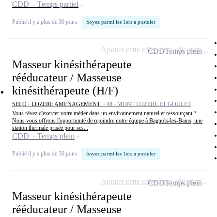
CDD - Temps partiel
Publié il y a plus de 30 jours
Soyez parmi les 1ers à postuler
Ajouter cette offre à ma sélection
CDD
Temps plein
Masseur kinésithérapeute
rééducateur / Masseuse
kinésithérapeute (H/F)
SELO - LOZERE AMENAGEMENT -
48 - MONT LOZERE ET GOULET
Vous rêvez d'exercer votre métier dans un environnement naturel et ressourçant ?
Nous vous offrons l'opportunité de rejoindre notre équipe à Bagnols-les-Bains, une
station thermale prisée pour ses...
CDD - Temps plein
Publié il y a plus de 30 jours
Soyez parmi les 1ers à postuler
Ajouter cette offre à ma sélection
CDD
Temps plein
Masseur kinésithérapeute
rééducateur / Masseuse