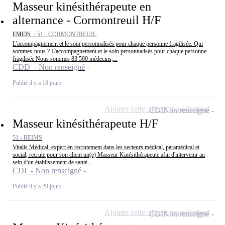
Masseur kinésithérapeute en
alternance - Cormontreuil H/F
EMEIS -
51 - CORMONTREUIL
L'accompagnement et le soin personnalisés pour chaque personne fragilisée. Qui
sommes-nous ? L'accompagnement et le soin personnalisés pour chaque personne
fragilisée Nous sommes 83 500 médecins,...
CDD - Non renseigné
Publié il y a 18 jours
Ajouter cette offre à ma sélection
CDI
Non renseigné
Masseur kinésithérapeute H/F
51 - REIMS
Vitalis Médical, expert en recrutement dans les secteurs médical, paramédical et
social, recrute pour son client un(e) Masseur Kinésithérapeute afin d'intervenir au
sein d'un établissement de santé...
CDI - Non renseigné
Publié il y a 20 jours
Ajouter cette offre à ma sélection
CDI
Non renseigné