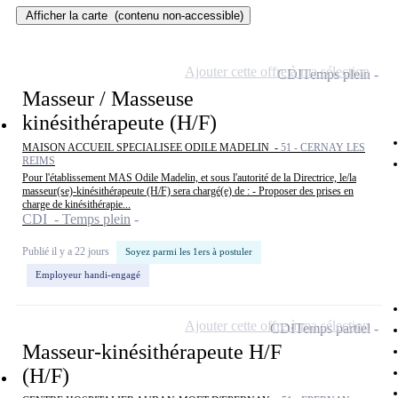
Afficher la carte
(contenu non-accessible)
Ajouter cette offre à ma sélection
CDI
Temps plein
Masseur / Masseuse
kinésithérapeute (H/F)
MAISON ACCUEIL SPECIALISEE ODILE MADELIN -
51 - CERNAY LES
REIMS
Pour l'établissement MAS Odile Madelin, et sous l'autorité de la Directrice, le/la
masseur(se)-kinésithérapeute (H/F) sera chargé(e) de : - Proposer des prises en
charge de kinésithérapie...
CDI - Temps plein
Publié il y a 22 jours
Soyez parmi les 1ers à postuler
Employeur handi-engagé
Ajouter cette offre à ma sélection
CDI
Temps partiel
Masseur-kinésithérapeute H/F
(H/F)