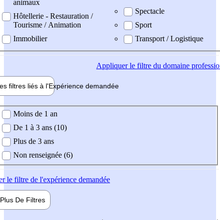
animaux
Spectacle
Hôtellerie - Restauration /
Tourisme / Animation
Sport
Immobilier
Transport / Logistique
Appliquer
le filtre du domaine professi
es filtres liés à l'
Expérience
demandée
ience demandée
Moins de 1 an
De 1 à 3 ans (10)
Plus de 3 ans
Non renseignée (6)
er
le filtre de l'expérience demandée
Plus De
Filtres