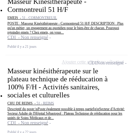
Masseur Kinésithérapeute -
Cormontreuil 51 H/F
EMEIS -
51 - CORMONTREUIL
POSTE : Masseur Kinésithérapeute - Cormontreuil 51 H/F DESCRIPTION : Plus
qu'un métier, un engagement au quotidien pour le bien-être de chacun. Pourquoi
rejoindre emeis ? Chez emeis, on vous...
CDI - Non renseigné
Publié il y a 21 jours
Ajouter cette offre à ma sélection
CDI
Non renseigné
Masseur kinésithérapeute sur le
plateau technique de rééducation à
100% F/H - Activités sanitaires,
sociales et culturelles
CHU DE REIMS -
51 - REIMS
Descriptif du poste:\nPoste également possible à temps partiel\n\nSecteur d'Activité:
Secteur Adulte de l'Hôpital Sébastopol : Plateau Technique de rééducation pour les
unités de Soins Médicaux et de...
CDI - Non renseigné
Publié il y a 22 jours