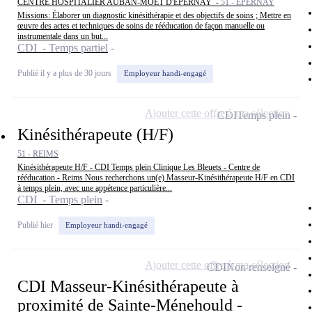
CENTRE HOSPITALIER AUBAN-MOET D'EPERNAY -
51 - EPERNAY
Missions: Élaborer un diagnostic kinésithérapie et des objectifs de soins ; Mettre en
œuvre des actes et techniques de soins de rééducation de façon manuelle ou
instrumentale dans un but...
CDI - Temps partiel
Publié il y a plus de 30 jours
Employeur handi-engagé
Ajouter cette offre à ma sélection
CDI
Temps plein
Kinésithérapeute (H/F)
51 - REIMS
Kinésithérapeute H/F - CDI Temps plein Clinique Les Bleuets - Centre de
rééducation - Reims Nous recherchons un(e) Masseur-Kinésithérapeute H/F en CDI
à temps plein, avec une appétence particulière...
CDI - Temps plein
Publié hier
Employeur handi-engagé
Ajouter cette offre à ma sélection
CDI
Non renseigné
CDI Masseur-Kinésithérapeute à
proximité de Sainte-Ménehould -