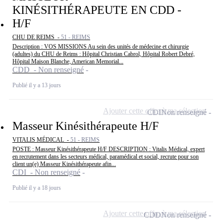
KINÉSITHÉRAPEUTE EN CDD -
H/F
CHU DE REIMS -
51 - REIMS
Description : VOS MISSIONS Au sein des unités de médecine et chirurgie
(adultes) du CHU de Reims : Hôpital Christian Cabrol, Hôpital Robert Debré,
Hôpital Maison Blanche, American Memorial...
CDD - Non renseigné
Publié il y a 13 jours
Ajouter cette offre à ma sélection
CDI
Non renseigné
Masseur Kinésithérapeute H/F
VITALIS MÉDICAL -
51 - REIMS
POSTE : Masseur Kinésithérapeute H/F DESCRIPTION : Vitalis Médical, expert
en recrutement dans les secteurs médical, paramédical et social, recrute pour son
client un(e) Masseur Kinésithérapeute afin...
CDI - Non renseigné
Publié il y a 18 jours
Ajouter cette offre à ma sélection
CDD
Non renseigné