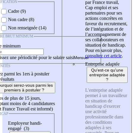
IFICATION
par France travail,
Cap emploi et ses
Cadre (9)
partenaires pour ses
actions concrètes en
Non cadre (8)
faveur du recrutement,
Non renseignée (14)
de l’intégration et de
l’accompagnement de
IRE BRUT MINIMUM
ses collaborateurs en
situation de handicap.
re minimum
Pour en savoir plus,
consultez cet article
.
ssez une périodicité pour le salaire saisi
Entreprise adaptée
NITÉS
Qu'est-ce qu'une
z parmi les 1ers à postuler
entreprise adaptée
résultats
?
urquoi serez-vous parmi les
L'entreprise adaptée
premiers à postuler ?
permet à un travailleur
es de plus de 15 jours,
en situation de
tant moins de 4 candidatures
handicap d'exercer
t France Travail est informé)
une activité
ICAP
professionnelle dans
des conditions
Employeur handi-
adaptées à ses
engagé (3)
capacités. Pour en