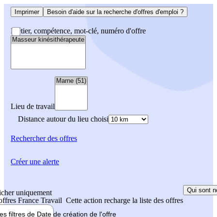
Imprimer
Besoin d'aide sur la recherche d'offres d'emploi ?
Métier, compétence, mot-clé, numéro d'offre
Lieu de travail
Distance autour du lieu choisi
Rechercher
des offres
Créer une alerte
Qui sont n
icher uniquement
 offres France Travail
Cette action recharge la liste des offres
les filtres de
Date de création
de l'offre