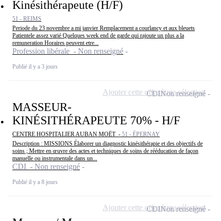
Kinésithérapeute (H/F)
51 - REIMS
Periode du 23 novembre a mi janvier Remplacement a courlancy et aux bleuets
Patientele assez varié Quelques week end de garde qui rajoute un plus a la
remuneration Horaires peuvent etre...
Profession libérale - Non renseigné
Publié il y a 3 jours
Ajouter cette offre à ma sélection
CDI
Non renseigné
MASSEUR-
KINÉSITHÉRAPEUTE 70% - H/F
CENTRE HOSPITALIER AUBAN MOËT -
51 - ÉPERNAY
Description : MISSIONS Élaborer un diagnostic kinésithérapie et des objectifs de
soins ; Mettre en œuvre des actes et techniques de soins de rééducation de façon
manuelle ou instrumentale dans un...
CDI - Non renseigné
Publié il y a 8 jours
Ajouter cette offre à ma sélection
CDI
Non renseigné