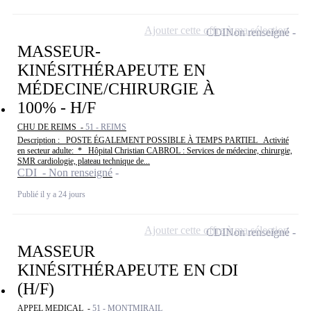
Ajouter cette offre à ma sélection
CDI
Non renseigné
MASSEUR-
KINÉSITHÉRAPEUTE EN
MÉDECINE/CHIRURGIE À
100% - H/F
CHU DE REIMS -
51 - REIMS
Description : _POSTE ÉGALEMENT POSSIBLE À TEMPS PARTIEL_ Activité
en secteur adulte: * _Hôpital Christian CABROL : Services de médecine, chirurgie,
SMR cardiologie, plateau technique de...
CDI - Non renseigné
Publié il y a 24 jours
Ajouter cette offre à ma sélection
CDI
Non renseigné
MASSEUR
KINÉSITHÉRAPEUTE EN CDI
(H/F)
APPEL MEDICAL -
51 - MONTMIRAIL