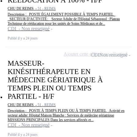
RÉÉDUCATION À 100% - H/F
CHU DE REIMS -
51 - REIMS
Description : _POSTE ÉGALEMENT POSSIBLE À TEMPS PARTIEL_
_SECTEUR D'ACTIVITÉ: _ Secteur Adulte de l'Hôpital Sébastopol : Plateau
Technique de rééducation pour les unités de Soins Médicaux et de...
CDI - Non renseigné
Publié il y a 24 jours
Ajouter cette offre à ma sélection
CDI
Non renseigné
MASSEUR-
KINÉSITHÉRAPEUTE EN
MÉDECINE GÉRIATRIQUE À
TEMPS PLEIN OU TEMPS
PARTIEL - H/F
CHU DE REIMS -
51 - REIMS
Description : _POSTE À TEMPS PLEIN OU À TEMPS PARTIEL_ Activité en
secteur adulte: Hôpital Maison Blanche : Services de médecine gériatrique
MISSIONS PRINCIPALES Dans les services affectés et...
CDI - Non renseigné
Publié il y a 24 jours