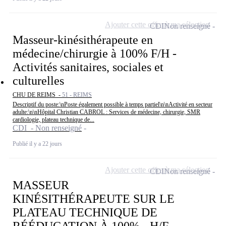
Ajouter cette offre à ma sélection
CDI
Non renseigné
Masseur-kinésithérapeute en
médecine/chirurgie à 100% F/H -
Activités sanitaires, sociales et
culturelles
CHU DE REIMS -
51 - REIMS
Descriptif du poste:\nPoste également possible à temps partiel\n\nActivité en secteur
adulte:\n\nHôpital Christian CABROL : Services de médecine, chirurgie, SMR
cardiologie, plateau technique de...
CDI - Non renseigné
Publié il y a 22 jours
Ajouter cette offre à ma sélection
CDI
Non renseigné
MASSEUR
KINÉSITHÉRAPEUTE SUR LE
PLATEAU TECHNIQUE DE