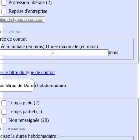
Profession libérale (2)
Reprise d'entreprise
plus
de types de contrat
 DE CONTRAT
ée de contrat
ée minimale (en mois)
Durée maximale (en mois)
mois
er
le filtre du type de contrat
les filtres de
Durée hebdo
madaire
 hebdomadaire
Temps plein (2)
Temps partiel (1)
Non renseignée (28)
 HEBDOMADAIRE
cisez la durée hebdomadaire :