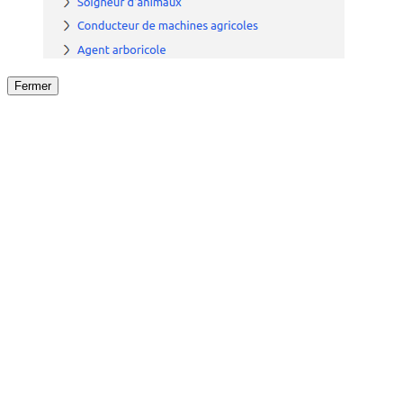
Fermer
Fermer
le détail de l'offre
/
Offre
sur
Offre précéden