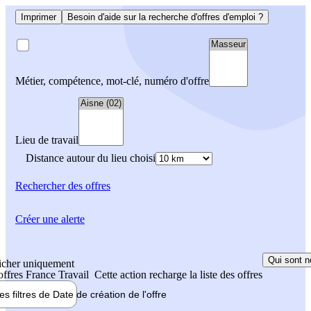
Imprimer
Besoin d'aide sur la recherche d'offres d'emploi ?
Métier, compétence, mot-clé, numéro d'offre
Lieu de travail
Distance autour du lieu choisi
Rechercher
des offres
Créer une alerte
Qui sont n
icher uniquement
 offres France Travail
Cette action recharge la liste des offres
les filtres de
Date de création
de l'offre