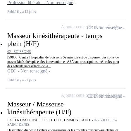
Profession libérale - Non renseigné
Publié il y a 15 jours
Ajouter cette offre à ma sélection
CDI
Non renseigné
Masseur kinésithérapeute - temps
plein (H/F)
02 - SOISSONS
[99806] Centre Hospitalier de Soissons Sa mission est de dispenser des soins de
masso-kinésithérapie et des intervention en APA sur prescriptions médicales pour
des patients nécessitants de la...
CDI - Non renseigné
Publié il y a 21 jours
Ajouter cette offre à ma sélection
CDI
Non renseigné
Masseur / Masseuse
kinésithérapeute (H/F)
LA CENTRALE D'APPELS ET TELECOMMUNICATIO -
02 - VILLIERS-
SAINT-DENIS
Description du poste Évaluer et diagnostiquer les troubles musculo-squelettiques