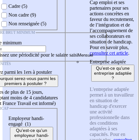
Cap emploi et ses
Cadre (5)
partenaires pour ses
actions concrètes en
Non cadre (9)
faveur du recrutement,
Non renseignée (5)
de l’intégration et de
l’accompagnement de
IRE BRUT MINIMUM
ses collaborateurs en
situation de handicap.
re minimum
Pour en savoir plus,
consultez cet article
.
ssez une périodicité pour le salaire saisi
Entreprise adaptée
NITÉS
Qu'est-ce qu'une
z parmi les 1ers à postuler
entreprise adaptée
?
urquoi serez-vous parmi les
premiers à postuler ?
L'entreprise adaptée
es de plus de 15 jours,
permet à un travailleur
tant moins de 4 candidatures
en situation de
t France Travail est informé)
handicap d'exercer
ICAP
une activité
professionnelle dans
Employeur handi-
des conditions
engagé (1)
adaptées à ses
Qu'est-ce qu'un
capacités. Pour en
employeur handi-
savoir plus,
consultez