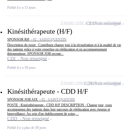
Publié il y a 15 jours
Ajouter cette offre à ma sélection
CDI
Non renseigné
Kinésithérapeute (H/F)
SPONSOR RH -
02 - SAINT-QUENTIN
Description du poste : Contribuez chaque jour à la récupération et à la qualité de vie
des patients grâce à votre expertise en rééducation et en accompagnement
thérapeutique. SPONSOR JOB recrute...
CDI - Non renseigné
Publié il y a 18 jours
Ajouter cette offre à ma sélection
CDD
Non renseigné
Kinésithérapeute - CDD H/F
SPONSOR JOB AIX -
02 - SAINT-QUENTIN
POSTE : Kinésithérapeute - CDD H/F DESCRIPTION : Chaque jour, vous
accompagnez des patients dans leur parcours de rééducation avec rigueur et
bienveillance. Au sein d'un établissement de soins,...
CDD - Non renseigné
Publié il y a plus de 30 jours