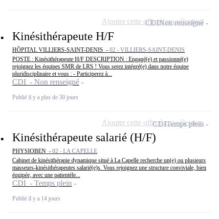
Ajouter cette offre à ma sélection
CDI
Non renseigné
Kinésithérapeute H/F
HÔPITAL VILLIERS-SAINT-DENIS -
02 - VILLIERS-SAINT-DENIS
POSTE : Kinésithérapeute H/F DESCRIPTION : Engagé(e) et passionné(e)
rejoignez les équipes SMR de LRS ! Vous serez intégré(e) dans notre équipe
pluridisciplinaire et vous : - Participerez à...
CDI - Non renseigné
Publié il y a plus de 30 jours
Ajouter cette offre à ma sélection
CDI
Temps plein
Kinésithérapeute salarié (H/F)
PHYSIOBEN -
02 - LA CAPELLE
Cabinet de kinésithérapie dynamique situé à La Capelle recherche un(e) ou plusieurs
masseurs-kinésithérapeutes salarié(e)s. Vous rejoignez une structure conviviale, bien
équipée, avec une patientèle...
CDI - Temps plein
Publié il y a 14 jours