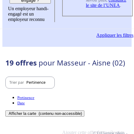
engagé ?
le site de l’UNEA
.
Un employeur handi-
engagé est un
employeur reconnu
Appliquer
les filtres
19 offres
pour Masseur - Aisne (02)
Trier par
Pertinence
Pertinence
Date
Afficher la carte
(contenu non-accessible)
Ajouter cette offre à ma sélection
CDI
Temps plein