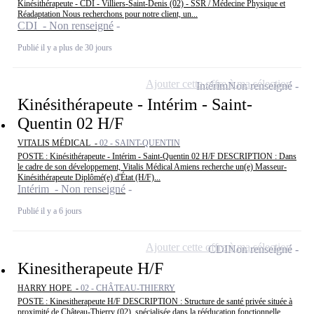
Kinésithérapeute - CDI - Villiers-Saint-Denis (02) - SSR / Médecine Physique et
Réadaptation Nous recherchons pour notre client, un...
CDI - Non renseigné
Publié il y a plus de 30 jours
Ajouter cette offre à ma sélection
Intérim
Non renseigné
Kinésithérapeute - Intérim - Saint-
Quentin 02 H/F
VITALIS MÉDICAL -
02 - SAINT-QUENTIN
POSTE : Kinésithérapeute - Intérim - Saint-Quentin 02 H/F DESCRIPTION : Dans
le cadre de son développement, Vitalis Médical Amiens recherche un(e) Masseur-
Kinésithérapeute Diplômé(e) d'État (H/F)...
Intérim - Non renseigné
Publié il y a 6 jours
Ajouter cette offre à ma sélection
CDI
Non renseigné
Kinesitherapeute H/F
HARRY HOPE -
02 - CHÂTEAU-THIERRY
POSTE : Kinesitherapeute H/F DESCRIPTION : Structure de santé privée située à
proximité de Château-Thierry (02), spécialisée dans la rééducation fonctionnelle,