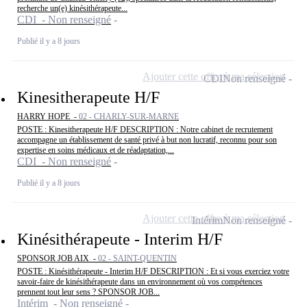
recherche un(e) kinésithérapeute...
CDI - Non renseigné
Publié il y a 8 jours
Ajouter cette offre à ma sélection
CDI
Non renseigné
Kinesitherapeute H/F
HARRY HOPE -
02 - CHARLY-SUR-MARNE
POSTE : Kinesitherapeute H/F DESCRIPTION : Notre cabinet de recrutement
accompagne un établissement de santé privé à but non lucratif, reconnu pour son
expertise en soins médicaux et de réadaptation,...
CDI - Non renseigné
Publié il y a 8 jours
Ajouter cette offre à ma sélection
Intérim
Non renseigné
Kinésithérapeute - Interim H/F
SPONSOR JOB AIX -
02 - SAINT-QUENTIN
POSTE : Kinésithérapeute - Interim H/F DESCRIPTION : Et si vous exerciez votre
savoir-faire de kinésithérapeute dans un environnement où vos compétences
prennent tout leur sens ? SPONSOR JOB...
Intérim - Non renseigné