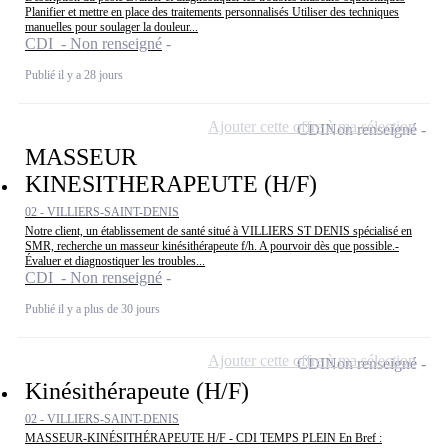
Planifier et mettre en place des traitements personnalisés Utiliser des techniques
manuelles pour soulager la douleur...
CDI - Non renseigné
Publié il y a 28 jours
Ajouter cette offre à ma sélection
CDI
Non renseigné
MASSEUR
KINESITHERAPEUTE (H/F)
02 - VILLIERS-SAINT-DENIS
Notre client, un établissement de santé situé à VILLIERS ST DENIS spécialisé en
SMR, recherche un masseur kinésithérapeute f/h. A pourvoir dès que possible.-
Évaluer et diagnostiquer les troubles...
CDI - Non renseigné
Publié il y a plus de 30 jours
Ajouter cette offre à ma sélection
CDI
Non renseigné
Kinésithérapeute (H/F)
02 - VILLIERS-SAINT-DENIS
MASSEUR-KINÉSITHÉRAPEUTE H/F - CDI TEMPS PLEIN En Bref :