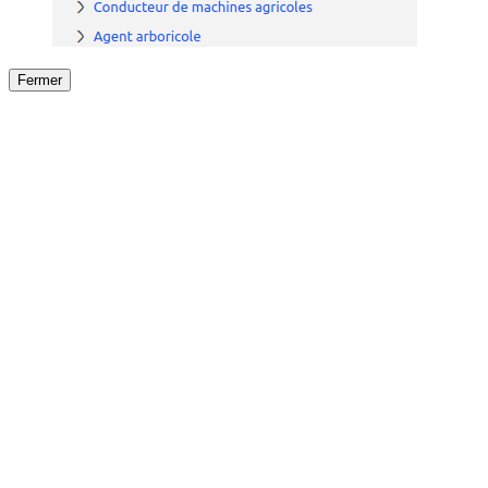
Fermer
Fermer
le détail de l'offre
/
Offre
sur
Offre précéden