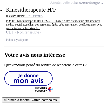
Ajouter cette offre à ma sélection
CDI
Non renseigné
Kinesitherapeute H/F
HARRY HOPE -
02 - CROUY
POSTE : Kinesitherapeute H/F DESCRIPTION : Notre client est un établissement
médico-social accueillant des personnes âgées et/ou en situation de dépendance, avec
pour mission de favoriser le...
CDI - Non renseigné
Publié il y a 8 jours
Votre avis nous intéresse
Qu'avez-vous pensé du service de recherche d'offres ?
×
Fermer la fenêtre "Offres partenaires"