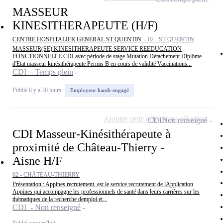
MASSEUR
KINESITHERAPEUTE (H/F)
CENTRE HOSPITALIER GENERAL ST QUENTIN -
02 - ST QUENTIN
MASSEUR(SE) KINESITHERAPEUTE SERVICE REEDUCATION
FONCTIONNELLE CDI avec période de stage Mutation Détachement Diplôme
d'Etat masseur kinésithérapeute Permis B en cours de validité Vaccinations...
CDI - Temps plein
Publié il y a 30 jours
Employeur handi-engagé
Ajouter cette offre à ma sélection
CDI
Non renseigné
CDI Masseur-Kinésithérapeute à
proximité de Château-Thierry -
Aisne H/F
02 - CHÂTEAU-THIERRY
Présentation : Appines recrutement, est le service recrutement de lApplication
Appines qui accompagne les professionnels de santé dans leurs carrières sur les
thématiques de la recherche demploi et...
CDI - Non renseigné