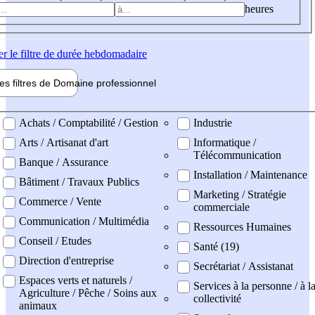
heures
er
le filtre de durée hebdomadaire
les filtres de
Domaine pro
fessionnel
ne professionel
Achats / Comptabilité / Gestion
Industrie
Arts / Artisanat d'art
Informatique /
Télécommunication
Banque / Assurance
Installation / Maintenance
Bâtiment / Travaux Publics
Marketing / Stratégie
Commerce / Vente
commerciale
Communication / Multimédia
Ressources Humaines
Conseil / Etudes
Santé (19)
Direction d'entreprise
Secrétariat / Assistanat
Espaces verts et naturels /
Services à la personne / à l
Agriculture / Pêche / Soins aux
collectivité
animaux