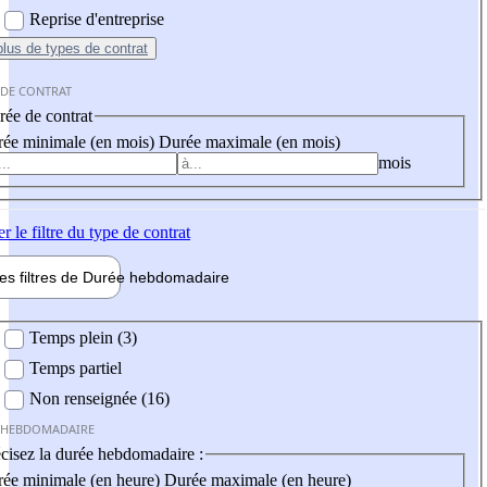
Reprise d'entreprise
plus
de types de contrat
 DE CONTRAT
ée de contrat
ée minimale (en mois)
Durée maximale (en mois)
mois
er
le filtre du type de contrat
les filtres de
Durée hebdo
madaire
 hebdomadaire
Temps plein (3)
Temps partiel
Non renseignée (16)
 HEBDOMADAIRE
cisez la durée hebdomadaire :
ée minimale (en heure)
Durée maximale (en heure)