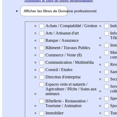
Appliquer
le filtre de durée hebdomadaire
Afficher les filtres de
Domaine pro
fessionnel
Domaine professionel
Achats / Comptabilité / Gestion
Indu
Arts / Artisanat d'art
Info
Tél
Banque / Assurance
Inst
Bâtiment / Travaux Publics
Mark
Commerce / Vente (8)
com
Communication / Multimédia
Res
Conseil / Etudes
San
Direction d'entreprise
Secr
Espaces verts et naturels /
Serv
Agriculture / Pêche / Soins aux
coll
animaux
Spe
Hôtellerie - Restauration /
Tourisme / Animation
Spo
Immobilier
Tran