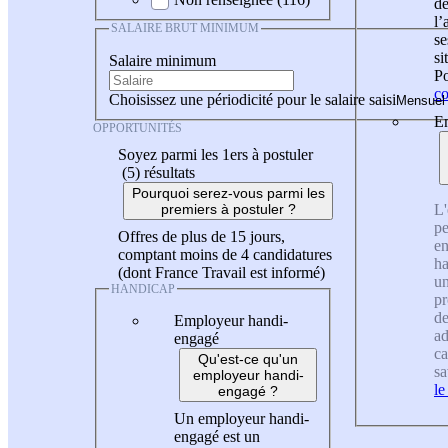
de
l
SALAIRE BRUT MINIMUM
se
si
Salaire minimum
Po
co
Choisissez une périodicité pour le salaire saisi
En
OPPORTUNITÉS
Soyez parmi les 1ers à postuler
(5)
résultats
Pourquoi serez-vous parmi les
L'
premiers à postuler ?
pe
Offres de plus de 15 jours,
en
comptant moins de 4 candidatures
ha
(dont France Travail est informé)
un
HANDICAP
pr
de
Employeur handi-
ad
engagé
ca
Qu'est-ce qu'un
sa
employeur handi-
le
engagé ?
Un employeur handi-
engagé est un