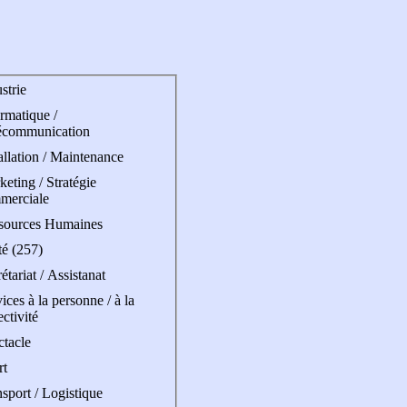
strie
rmatique /
écommunication
allation / Maintenance
eting / Stratégie
merciale
sources Humaines
té (257)
étariat / Assistanat
ices à la personne / à la
ectivité
ctacle
rt
sport / Logistique