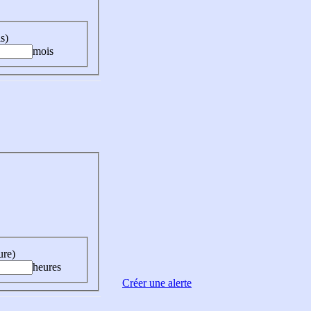
s)
mois
ure)
heures
Créer une alerte