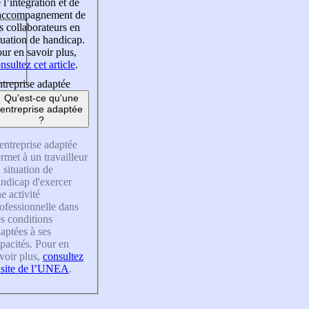
 l’intégration et de
’accompagnement de
s collaborateurs en
tuation de handicap.
ur en savoir plus,
nsultez cet article
.
treprise adaptée
Qu'est-ce qu'une
entreprise adaptée
?
entreprise adaptée
rmet à un travailleur
 situation de
ndicap d'exercer
e activité
ofessionnelle dans
s conditions
aptées à ses
pacités. Pour en
voir plus,
consultez
 site de l’UNEA
.