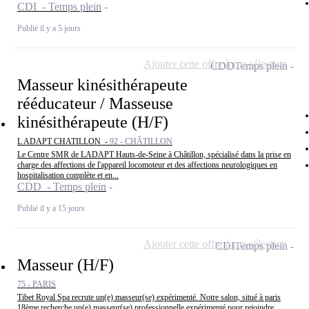
CDI - Temps plein
Publié il y a 5 jours
Ajouter cette offre à ma sélection
CDD
Temps plein
Masseur kinésithérapeute
rééducateur / Masseuse
kinésithérapeute (H/F)
L ADAPT CHATILLON -
92 - CHÂTILLON
Le Centre SMR de LADAPT Hauts-de-Seine à Châtillon, spécialisé dans la prise en
charge des affections de l'appareil locomoteur et des affections neurologiques en
hospitalisation complète et en...
CDD - Temps plein
Publié il y a 15 jours
Ajouter cette offre à ma sélection
CDI
Temps plein
Masseur (H/F)
75 - PARIS
Tibet Royal Spa recrute un(e) masseur(se) expérimenté. Notre salon, situé à paris
18ème recherche un(e) masseur(se) professionnelle expérimenté pour rejoindre