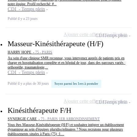
notre équipe. Profil recherché: #...
CDI - Temps plein
Publié il y a 23 jours
Ajouter cette offre à ma sélection
CDI
Temps plein
Masseur-Kinésithérapeute (H/F)
HARRY HOPE -
75 - PARIS
Au sein d'une clinique SMR reconnue, vous intervenez auprès de patients pris en
charge en hospitalisation complète et en hôpital de jour, dans des parcours variés :
orthopédie, traumatologie,...
CDI - Temps plein
Publié il y a plus de 30 jours
Soyez parmi les 1ers à postuler
Ajouter cette offre à ma sélection
CDI
Temps plein
Kinésithérapeute F/H
SYNERGIE CARE -
75 - PARIS 1ER ARRONDISSEMENT
Vous êtes Masseur-Kinésithérapeute (H/F) et souhaitez intégrer un établissement
dynamique au sein d'équipes pluridisciplinaires ? Nous recrutons pour plusieurs
établissements situées à Paris (75) :1....