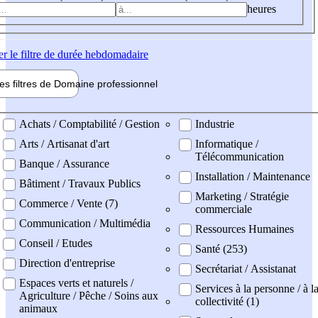
heures
er
le filtre de durée hebdomadaire
les filtres de
Domaine pro
fessionnel
ne professionel
Achats / Comptabilité / Gestion
Industrie
Arts / Artisanat d'art
Informatique /
Télécommunication
Banque / Assurance
Installation / Maintenance
Bâtiment / Travaux Publics
Marketing / Stratégie
Commerce / Vente (7)
commerciale
Communication / Multimédia
Ressources Humaines
Conseil / Etudes
Santé (253)
Direction d'entreprise
Secrétariat / Assistanat
Espaces verts et naturels /
Services à la personne / à l
Agriculture / Pêche / Soins aux
collectivité (1)
animaux