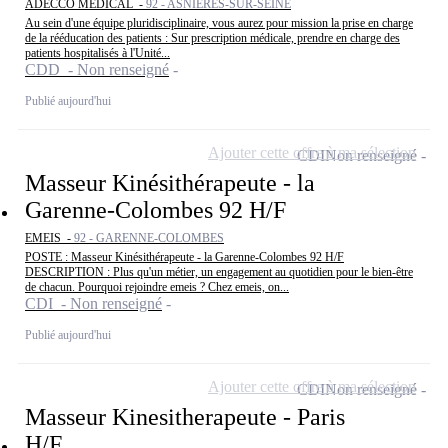
ADECCO MEDICAL -
92 - ASNIÈRES-SUR-SEINE
Au sein d'une équipe pluridisciplinaire, vous aurez pour mission la prise en charge
de la rééducation des patients : Sur prescription médicale, prendre en charge des
patients hospitalisés à l'Unité...
CDD - Non renseigné
Publié aujourd'hui
Ajouter cette offre à ma sélection
CDI
Non renseigné
Masseur Kinésithérapeute - la
Garenne-Colombes 92 H/F
EMEIS -
92 - GARENNE-COLOMBES
POSTE : Masseur Kinésithérapeute - la Garenne-Colombes 92 H/F
DESCRIPTION : Plus qu'un métier, un engagement au quotidien pour le bien-être
de chacun. Pourquoi rejoindre emeis ? Chez emeis, on...
CDI - Non renseigné
Publié aujourd'hui
Ajouter cette offre à ma sélection
CDI
Non renseigné
Masseur Kinesitherapeute - Paris
H/F