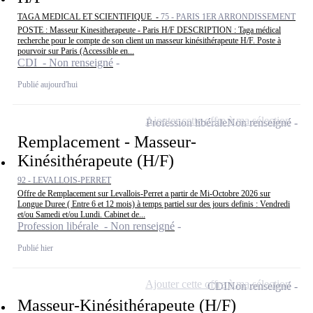
TAGA MEDICAL ET SCIENTIFIQUE -
75 - PARIS 1ER ARRONDISSEMENT
POSTE : Masseur Kinesitherapeute - Paris H/F DESCRIPTION : Taga médical
recherche pour le compte de son client un masseur kinésithérapeute H/F. Poste à
pourvoir sur Paris (Accessible en...
CDI - Non renseigné
Publié aujourd'hui
Ajouter cette offre à ma sélection
Profession libérale
Non renseigné
Remplacement - Masseur-
Kinésithérapeute (H/F)
92 - LEVALLOIS-PERRET
Offre de Remplacement sur Levallois-Perret a partir de Mi-Octobre 2026 sur
Longue Duree ( Entre 6 et 12 mois) à temps partiel sur des jours definis : Vendredi
et/ou Samedi et/ou Lundi. Cabinet de...
Profession libérale - Non renseigné
Publié hier
Ajouter cette offre à ma sélection
CDI
Non renseigné
Masseur-Kinésithérapeute (H/F)