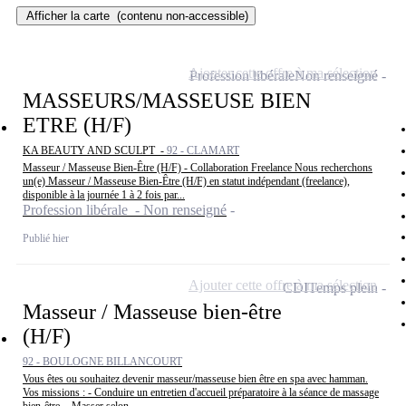
Afficher la carte
(contenu non-accessible)
Ajouter cette offre à ma sélection
Profession libérale
Non renseigné
MASSEURS/MASSEUSE BIEN
ETRE (H/F)
KA BEAUTY AND SCULPT -
92 - CLAMART
Masseur / Masseuse Bien-Être (H/F) - Collaboration Freelance Nous recherchons
un(e) Masseur / Masseuse Bien-Être (H/F) en statut indépendant (freelance),
disponible à la journée 1 à 2 fois par...
Profession libérale - Non renseigné
Publié hier
Ajouter cette offre à ma sélection
CDI
Temps plein
Masseur / Masseuse bien-être
(H/F)
92 - BOULOGNE BILLANCOURT
Vous êtes ou souhaitez devenir masseur/masseuse bien être en spa avec hamman.
Vos missions : - Conduire un entretien d'accueil préparatoire à la séance de massage