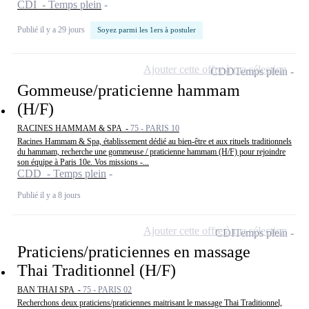
CDI - Temps plein
Publié il y a 29 jours
Soyez parmi les 1ers à postuler
Ajouter cette offre à ma sélection
CDD
Temps plein
Gommeuse/praticienne hammam
(H/F)
RACINES HAMMAM & SPA -
75 - PARIS 10
Racines Hammam & Spa, établissement dédié au bien-être et aux rituels traditionnels
du hammam, recherche une gommeuse / praticienne hammam (H/F) pour rejoindre
son équipe à Paris 10e. Vos missions -...
CDD - Temps plein
Publié il y a 8 jours
Ajouter cette offre à ma sélection
CDI
Temps plein
Praticiens/praticiennes en massage
Thai Traditionnel (H/F)
BAN THAI SPA -
75 - PARIS 02
Recherchons deux praticiens/praticiennes maitrisant le massage Thai Traditionnel,