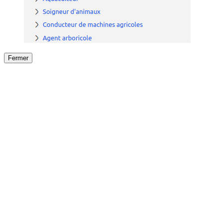
Fermer
Fermer
le détail de l'offre
/
Offre
sur
Offre précéden