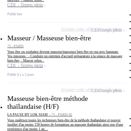
bien-être, - Masser selon...
CDI - Temps plein
Publié hier
Ajouter cette offre à ma sélection
CDI
Temps plein
Masseur / Masseuse bien-être
75 - PARIS
Vous êtes ou souhaitez devenir masseur/masseuse bien être en spa avec hamman.
Vos missions : - Conduire un entretien d'accueil préparatoire à la séance de massage
bien-être, - Masser selon...
CDI - Temps plein
Publié il y a 3 jours
Ajouter cette offre à ma sélection
CDI
Temps plein
Masseuse bien-être méthode
thaïlandaise (H/F)
LA PAUSE BY LOK SIAM -
75 - PARIS 02
Vous maîtrisez toutes les techniques bien-être de la méthode thaïlandaise et pouvez
justifier d'au moins 150 heures de formations au massage thaïlandais ainsi que d'une
expérience d'au moins 1 an....