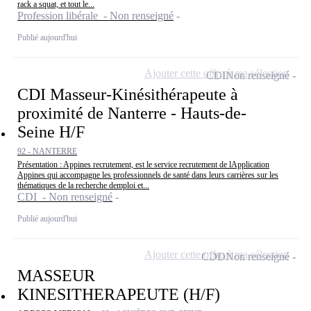
rack a squat, et tout le...
Profession libérale - Non renseigné
Publié aujourd'hui
Ajouter cette offre à ma sélection
CDI
Non renseigné
CDI Masseur-Kinésithérapeute à
proximité de Nanterre - Hauts-de-
Seine H/F
92 - NANTERRE
Présentation : Appines recrutement, est le service recrutement de lApplication
Appines qui accompagne les professionnels de santé dans leurs carrières sur les
thématiques de la recherche demploi et...
CDI - Non renseigné
Publié aujourd'hui
Ajouter cette offre à ma sélection
CDD
Non renseigné
MASSEUR
KINESITHERAPEUTE (H/F)