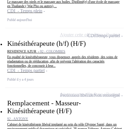
Le massage des pieds et le massage aux huiles. Diplômé(e) d'une école de massage
en Thaïlande ( Wat Pho ou autres),...
CDI - Temps plein
Publié aujourd'hui
Ajouter cette offre à ma sélection
CDI
Temps partiel
Kinésithérapeute (h/f) (H/F)
RESIDENCE AZUR -
92 - COLOMBES
En qualité de kinésithérapeute, vous dispensez, auprès des résidents, des soins de
réadaptation ou de rééducation, afin de prévenir l'altération des capacités
fonctionnelles, de concourir à leur...
CDI - Temps partiel
Publié il y a 4 jours
Ajouter cette offre à ma sélection
Profession libérale
Non renseigné
Remplacement - Masseur-
Kinésithérapeute (H/F)
92 - ANTONY
Cabinet de kinésithérapie libéral implanté au sein du pôle Olympe Santé, dans un
environnement médical dynamique et spécialisé. 28 avenue Velpeau, Antony Cabinet