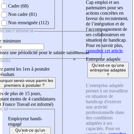
Cap emploi et ses
Cadre (68)
partenaires pour ses
actions concrètes en
Non cadre (81)
faveur du recrutement,
Non renseignée (112)
de l’intégration et de
l’accompagnement de
IRE BRUT MINIMUM
ses collaborateurs en
situation de handicap.
re minimum
Pour en savoir plus,
consultez cet article
.
ssez une périodicité pour le salaire saisi
Entreprise adaptée
NITÉS
Qu'est-ce qu'une
z parmi les 1ers à postuler
entreprise adaptée
résultats
?
urquoi serez-vous parmi les
L'entreprise adaptée
premiers à postuler ?
permet à un travailleur
es de plus de 15 jours,
en situation de
tant moins de 4 candidatures
handicap d'exercer
t France Travail est informé)
une activité
ICAP
professionnelle dans
des conditions
Employeur handi-
adaptées à ses
engagé
capacités. Pour en
Qu'est-ce qu'un
savoir plus,
consultez