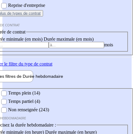
Reprise d'entreprise
plus
de types de contrat
 DE CONTRAT
ée de contrat
ée minimale (en mois)
Durée maximale (en mois)
mois
er
le filtre du type de contrat
les filtres de
Durée hebdo
madaire
 hebdomadaire
Temps plein (14)
Temps partiel (4)
Non renseignée (243)
 HEBDOMADAIRE
cisez la durée hebdomadaire :
ée minimale (en heure)
Durée maximale (en heure)