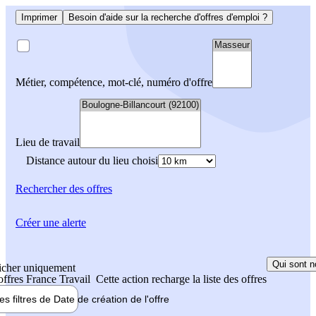
Imprimer
Besoin d'aide sur la recherche d'offres d'emploi ?
Métier, compétence, mot-clé, numéro d'offre
Lieu de travail
Distance autour du lieu choisi
Rechercher
des offres
Créer une alerte
Qui sont n
icher uniquement
 offres France Travail
Cette action recharge la liste des offres
les filtres de
Date de création
de l'offre