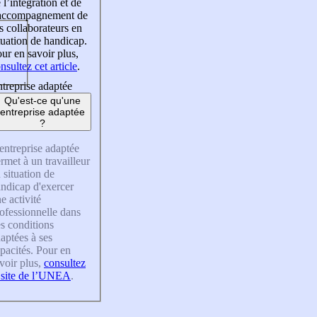
 l’intégration et de
’accompagnement de
s collaborateurs en
tuation de handicap.
ur en savoir plus,
nsultez cet article
.
treprise adaptée
Qu'est-ce qu'une
entreprise adaptée
?
entreprise adaptée
rmet à un travailleur
 situation de
ndicap d'exercer
e activité
ofessionnelle dans
s conditions
aptées à ses
pacités. Pour en
voir plus,
consultez
 site de l’UNEA
.