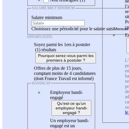
de
l
SALAIRE BRUT MINIMUM
se
si
Salaire minimum
Po
co
Choisissez une périodicité pour le salaire saisi
En
OPPORTUNITÉS
Soyez parmi les 1ers à postuler
(1)
résultats
Pourquoi serez-vous parmi les
L'
premiers à postuler ?
pe
Offres de plus de 15 jours,
en
comptant moins de 4 candidatures
ha
(dont France Travail est informé)
un
HANDICAP
pr
de
Employeur handi-
ad
engagé
ca
Qu'est-ce qu'un
sa
employeur handi-
le
engagé ?
Un employeur handi-
engagé est un