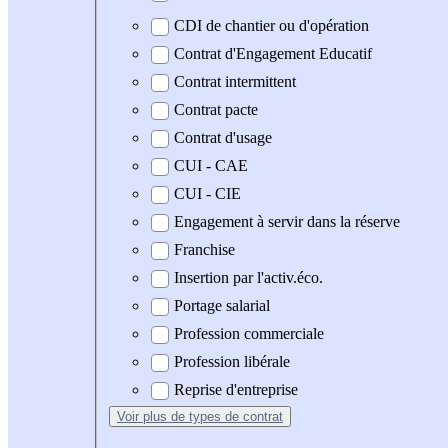
CDI de chantier ou d'opération
Contrat d'Engagement Educatif
Contrat intermittent
Contrat pacte
Contrat d'usage
CUI - CAE
CUI - CIE
Engagement à servir dans la réserve
Franchise
Insertion par l'activ.éco.
Portage salarial
Profession commerciale
Profession libérale
Reprise d'entreprise
Voir plus
de types de contrat