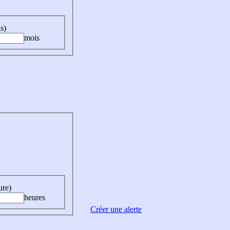
s)
mois
ure)
heures
Créer une alerte