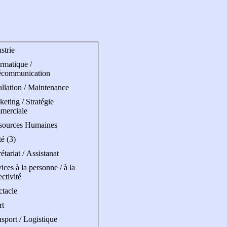
strie
rmatique /
écommunication
allation / Maintenance
eting / Stratégie
merciale
sources Humaines
é (3)
étariat / Assistanat
ices à la personne / à la
ectivité
ctacle
rt
sport / Logistique