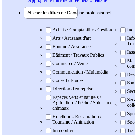
Appliquer
le filtre de durée hebdomadaire
Afficher les filtres de
Domaine pro
fessionnel
Domaine professionel
Achats / Comptabilité / Gestion
Indu
Arts / Artisanat d'art
Info
Tél
Banque / Assurance
Inst
Bâtiment / Travaux Publics
Mark
Commerce / Vente
com
Communication / Multimédia
Res
Conseil / Etudes
Sant
Direction d'entreprise
Secr
Espaces verts et naturels /
Serv
Agriculture / Pêche / Soins aux
coll
animaux
Spe
Hôtellerie - Restauration /
Tourisme / Animation
Spo
Immobilier
Tran