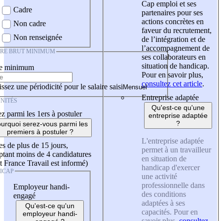
Cap emploi et ses
Cadre
partenaires pour ses
actions concrètes en
Non cadre
faveur du recrutement,
Non renseignée
de l’intégration et de
l’accompagnement de
IRE BRUT MINIMUM
ses collaborateurs en
situation de handicap.
re minimum
Pour en savoir plus,
consultez cet article
.
ssez une périodicité pour le salaire saisi
Entreprise adaptée
NITÉS
Qu'est-ce qu'une
z parmi les 1ers à postuler
entreprise adaptée
?
urquoi serez-vous parmi les
premiers à postuler ?
L'entreprise adaptée
es de plus de 15 jours,
permet à un travailleur
tant moins de 4 candidatures
en situation de
t France Travail est informé)
handicap d'exercer
ICAP
une activité
professionnelle dans
Employeur handi-
des conditions
engagé
adaptées à ses
Qu'est-ce qu'un
capacités. Pour en
employeur handi-
savoir plus,
consultez