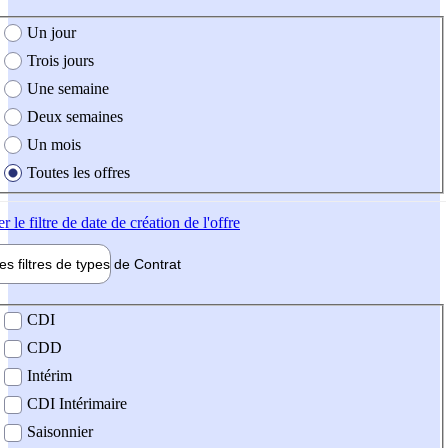
e création de l'offre
Un jour
Trois jours
Une semaine
Deux semaines
Un mois
Toutes les offres
er
le filtre de date de création de l'offre
les filtres de types de
Contrat
de contrat
CDI
CDD
Intérim
CDI Intérimaire
Saisonnier