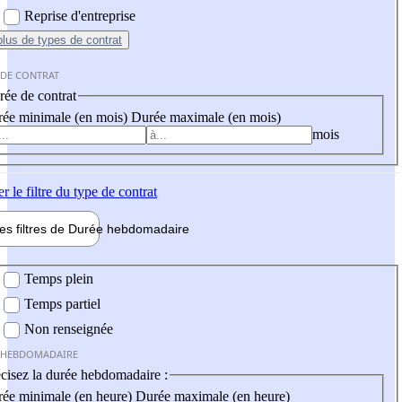
Reprise d'entreprise
plus
de types de contrat
 DE CONTRAT
ée de contrat
ée minimale (en mois)
Durée maximale (en mois)
mois
er
le filtre du type de contrat
les filtres de
Durée hebdo
madaire
 hebdomadaire
Temps plein
Temps partiel
Non renseignée
 HEBDOMADAIRE
cisez la durée hebdomadaire :
ée minimale (en heure)
Durée maximale (en heure)