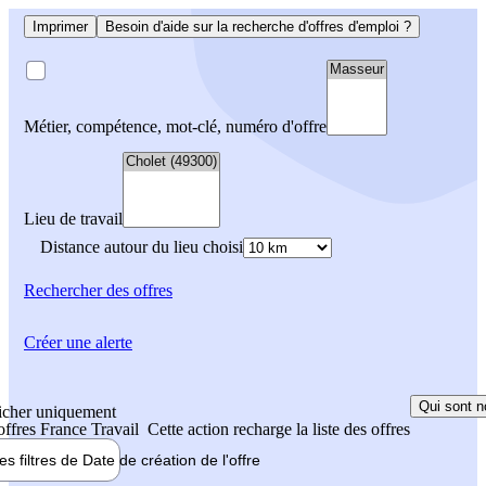
Imprimer
Besoin d'aide sur la recherche d'offres d'emploi ?
Métier, compétence, mot-clé, numéro d'offre
Lieu de travail
Distance autour du lieu choisi
Rechercher
des offres
Créer une alerte
Qui sont n
icher uniquement
 offres France Travail
Cette action recharge la liste des offres
les filtres de
Date de création
de l'offre