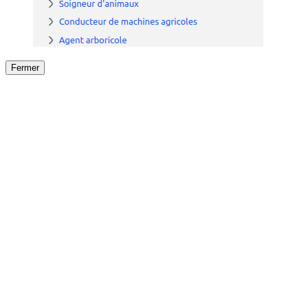
Fermer
Fermer
le détail de l'offre
/
Offre
sur
Offre précéden