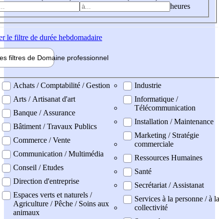
heures
er
le filtre de durée hebdomadaire
les filtres de
Domaine pro
fessionnel
ne professionel
Achats / Comptabilité / Gestion
Industrie
Arts / Artisanat d'art
Informatique /
Télécommunication
Banque / Assurance
Installation / Maintenance
Bâtiment / Travaux Publics
Marketing / Stratégie
Commerce / Vente
commerciale
Communication / Multimédia
Ressources Humaines
Conseil / Etudes
Santé
Direction d'entreprise
Secrétariat / Assistanat
Espaces verts et naturels /
Services à la personne / à l
Agriculture / Pêche / Soins aux
collectivité
animaux