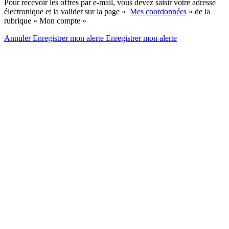
Pour recevoir les offres par e-mail, vous devez saisir votre adresse
électronique et la valider sur la page «
Mes coordonnées
» de la
rubrique « Mon compte »
Annuler
Enregistrer mon alerte
Enregistrer
mon alerte