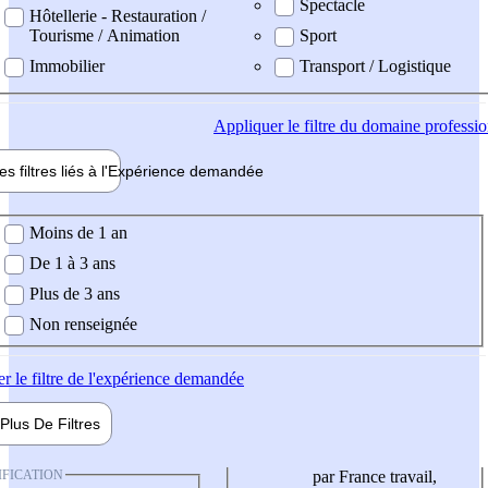
Spectacle
Hôtellerie - Restauration /
Tourisme / Animation
Sport
Immobilier
Transport / Logistique
Appliquer
le filtre du domaine professi
es filtres liés à l'
Expérience
demandée
ience demandée
Moins de 1 an
De 1 à 3 ans
Plus de 3 ans
Non renseignée
er
le filtre de l'expérience demandée
Plus De
Filtres
IFICATION
par France travail,