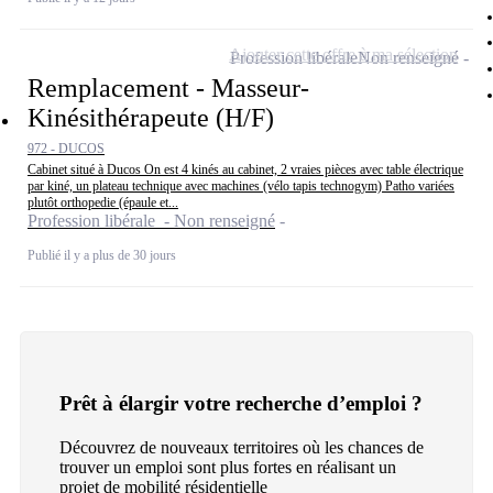
Ajouter cette offre à ma sélection
Profession libérale
Non renseigné
Remplacement - Masseur-
Kinésithérapeute (H/F)
972 - DUCOS
Cabinet situé à Ducos On est 4 kinés au cabinet, 2 vraies pièces avec table électrique
par kiné, un plateau technique avec machines (vélo tapis technogym) Patho variées
plutôt orthopedie (épaule et...
Profession libérale - Non renseigné
Publié il y a plus de 30 jours
Prêt à élargir votre recherche d’emploi ?
Découvrez de nouveaux territoires où les chances de
trouver un emploi sont plus fortes en réalisant un
projet de mobilité résidentielle