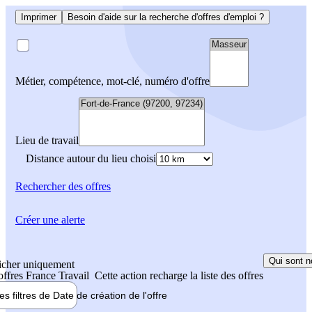
Imprimer
Besoin d'aide sur la recherche d'offres d'emploi ?
Métier, compétence, mot-clé, numéro d'offre
Lieu de travail
Distance autour du lieu choisi
Rechercher
des offres
Créer une alerte
Qui sont n
icher uniquement
 offres France Travail
Cette action recharge la liste des offres
les filtres de
Date de création
de l'offre