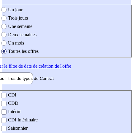
e création de l'offre
Un jour
Trois jours
Une semaine
Deux semaines
Un mois
Toutes les offres
er
le filtre de date de création de l'offre
les filtres de types de
Contrat
de contrat
CDI
CDD
Intérim
CDI Intérimaire
Saisonnier