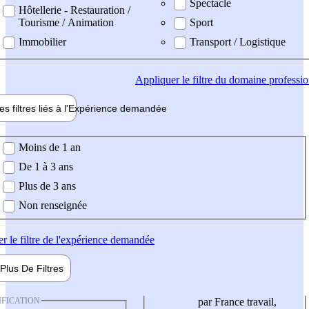
Spectacle
Hôtellerie - Restauration /
Tourisme / Animation
Sport
Immobilier
Transport / Logistique
Appliquer
le filtre du domaine professi
es filtres liés à l'
Expérience
demandée
ience demandée
Moins de 1 an
De 1 à 3 ans
Plus de 3 ans
Non renseignée
er
le filtre de l'expérience demandée
Plus De
Filtres
IFICATION
par France travail,