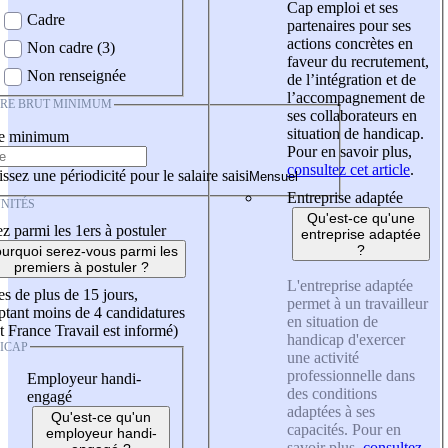
Cap emploi et ses
Cadre
partenaires pour ses
actions concrètes en
Non cadre (3)
faveur du recrutement,
Non renseignée
de l’intégration et de
l’accompagnement de
IRE BRUT MINIMUM
ses collaborateurs en
situation de handicap.
re minimum
Pour en savoir plus,
consultez cet article
.
ssez une périodicité pour le salaire saisi
Entreprise adaptée
NITÉS
Qu'est-ce qu'une
z parmi les 1ers à postuler
entreprise adaptée
?
urquoi serez-vous parmi les
premiers à postuler ?
L'entreprise adaptée
es de plus de 15 jours,
permet à un travailleur
tant moins de 4 candidatures
en situation de
t France Travail est informé)
handicap d'exercer
ICAP
une activité
professionnelle dans
Employeur handi-
des conditions
engagé
adaptées à ses
Qu'est-ce qu'un
capacités. Pour en
employeur handi-
savoir plus,
consultez