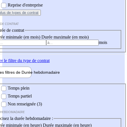
Reprise d'entreprise
plus
de types de contrat
 DE CONTRAT
ée de contrat
ée minimale (en mois)
Durée maximale (en mois)
mois
er
le filtre du type de contrat
les filtres de
Durée hebdo
madaire
 hebdomadaire
Temps plein
Temps partiel
Non renseignée (3)
 HEBDOMADAIRE
cisez la durée hebdomadaire :
ée minimale (en heure)
Durée maximale (en heure)