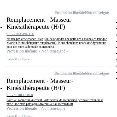
Ajouter cette offre à ma sélection
Profession libérale
Non renseigné
Remplacement - Masseur-
Kinésithérapeute (H/F)
972 - CASE-PILOTE
Ne rate pas cette chance UNIQUE de rejoindre une perle des Caraïbes en tant que
Masseur-Kinésithérapeute remplaçant(e)! Nous cherchons un(e) kiné dynamique
pour des soins à domicile en matinée à...
Profession libérale - Non renseigné
Publié il y a 8 jours
Ajouter cette offre à ma sélection
Profession libérale
Non renseigné
Remplacement - Masseur-
Kinésithérapeute (H/F)
972 - SCHŒLCHER
Soins au cabinet uniquement Forte activite de reeducation perineale feminine et
masculine mais pathlogies diverses aussi Mercredi off
Profession libérale - Non renseigné
Publié il y a 12 jours