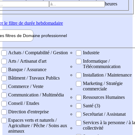
heures
er
le filtre de durée hebdomadaire
les filtres de
Domaine pro
fessionnel
ne professionel
Achats / Comptabilité / Gestion
Industrie
Arts / Artisanat d'art
Informatique /
Télécommunication
Banque / Assurance
Installation / Maintenance
Bâtiment / Travaux Publics
Marketing / Stratégie
Commerce / Vente
commerciale
Communication / Multimédia
Ressources Humaines
Conseil / Etudes
Santé (3)
Direction d'entreprise
Secrétariat / Assistanat
Espaces verts et naturels /
Services à la personne / à l
Agriculture / Pêche / Soins aux
collectivité
animaux