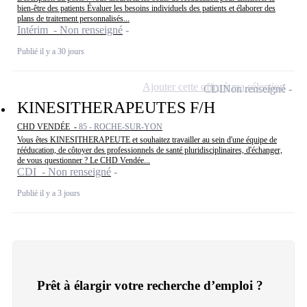
bien-être des patients Évaluer les besoins individuels des patients et élaborer des
plans de traitement personnalisés...
Intérim - Non renseigné
Publié il y a 30 jours
Ajouter cette offre à ma sélection
CDI
Non renseigné
KINESITHERAPEUTES F/H
CHD VENDÉE -
85 - ROCHE-SUR-YON
Vous êtes KINESITHERAPEUTE et souhaitez travailler au sein d'une équipe de
rééducation, de côtoyer des professionnels de santé pluridisciplinaires, d'échanger,
de vous questionner ? Le CHD Vendée...
CDI - Non renseigné
Publié il y a 3 jours
Prêt à élargir votre recherche d’emploi ?