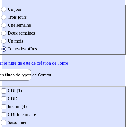
e création de l'offre
Un jour
Trois jours
Une semaine
Deux semaines
Un mois
Toutes les offres
er
le filtre de date de création de l'offre
les filtres de types de
Contrat
de contrat
CDI (1)
CDD
Intérim (4)
CDI Intérimaire
Saisonnier