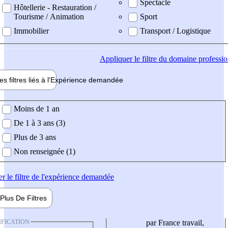
Spectacle
Hôtellerie - Restauration /
Tourisme / Animation
Sport
Immobilier
Transport / Logistique
Appliquer
le filtre du domaine professi
es filtres liés à l'
Expérience
demandée
ience demandée
Moins de 1 an
De 1 à 3 ans (3)
Plus de 3 ans
Non renseignée (1)
er
le filtre de l'expérience demandée
Plus De
Filtres
IFICATION
par France travail,