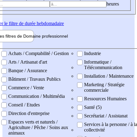
heures
er
le filtre de durée hebdomadaire
les filtres de
Domaine pro
fessionnel
ne professionel
Achats / Comptabilité / Gestion
Industrie
Arts / Artisanat d'art
Informatique /
Télécommunication
Banque / Assurance
Installation / Maintenance
Bâtiment / Travaux Publics
Marketing / Stratégie
Commerce / Vente
commerciale
Communication / Multimédia
Ressources Humaines
Conseil / Etudes
Santé (5)
Direction d'entreprise
Secrétariat / Assistanat
Espaces verts et naturels /
Services à la personne / à l
Agriculture / Pêche / Soins aux
collectivité
animaux