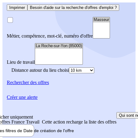
Imprimer
Besoin d'aide sur la recherche d'offres d'emploi ?
Métier, compétence, mot-clé, numéro d'offre
Lieu de travail
Distance autour du lieu choisi
Rechercher
des offres
Créer une alerte
Qui sont n
icher uniquement
 offres France Travail
Cette action recharge la liste des offres
les filtres de
Date de création
de l'offre