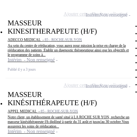
Ajouter cette offre à ma sélection
Intérim
Non renseigné
MASSEUR
KINESITHERAPEUTE (H/F)
ADECCO MEDICAL -
85 - ROCHE-SUR-YON
Au sein du centre de rééducation, vous aurez pour mission la prise en charge de la
rééducation des patients :Etablir un diagnostic thérapeutique ainsi que les objectifs et
le programme de soins à...
Intérim - Non renseigné
Publié il y a 3 jours
Ajouter cette offre à ma sélection
Intérim
Non renseigné
MASSEUR
KINÉSITHÉRAPEUTE (H/F)
APPEL MEDICAL -
85 - ROCHE-SUR-YON
Notre client, un établissement de santé situé à LA ROCHE SUR YON, recherche un
masseur kinésithérapeute f/h diplômé à partir du 31 août et jusqu'au 30 octobre.Vous
assurerez les soins de rééducation...
Intérim - Non renseigné