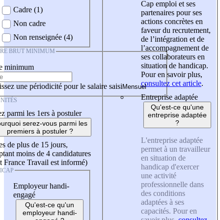
Cap emploi et ses
Cadre (1)
partenaires pour ses
actions concrètes en
Non cadre
faveur du recrutement,
Non renseignée (4)
de l’intégration et de
l’accompagnement de
IRE BRUT MINIMUM
ses collaborateurs en
situation de handicap.
re minimum
Pour en savoir plus,
consultez cet article
.
ssez une périodicité pour le salaire saisi
Entreprise adaptée
NITÉS
Qu'est-ce qu'une
z parmi les 1ers à postuler
entreprise adaptée
?
urquoi serez-vous parmi les
premiers à postuler ?
L'entreprise adaptée
es de plus de 15 jours,
permet à un travailleur
tant moins de 4 candidatures
en situation de
t France Travail est informé)
handicap d'exercer
ICAP
une activité
professionnelle dans
Employeur handi-
des conditions
engagé
adaptées à ses
Qu'est-ce qu'un
capacités. Pour en
employeur handi-
savoir plus,
consultez