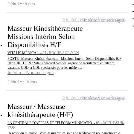
Publié il y a 9 jours
Ajouter cette offre à ma sélection
Intérim
Non renseigné
Masseur Kinésithérapeute -
Missions Intérim Selon
Disponibilités H/F
VITALIS MÉDICAL -
85 - ROCHE-SUR-YON
POSTE : Masseur Kinésithérapeute - Missions Intérim Selon Disponibilités H/F
DESCRIPTION : Vitalis Médical Vendée, agence de recrutement en intérim,
vacation, CDD et CDI, spécialisée pour les métiers...
Intérim - Non renseigné
Publié il y a 10 jours
Ajouter cette offre à ma sélection
Intérim
Non renseigné
Masseur / Masseuse
kinésithérapeute (H/F)
LA CENTRALE D'APPELS ET TELECOMMUNICATIO -
85 - ROCHE-SUR-
YON
Description du poste : Vous assurerez les soins de rééducation pour améliorer le