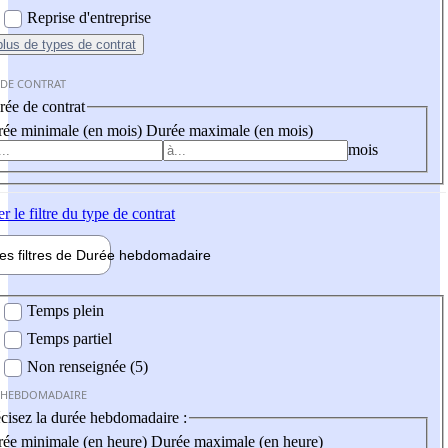
Reprise d'entreprise
plus
de types de contrat
 DE CONTRAT
ée de contrat
ée minimale (en mois)
Durée maximale (en mois)
mois
er
le filtre du type de contrat
les filtres de
Durée hebdo
madaire
 hebdomadaire
Temps plein
Temps partiel
Non renseignée (5)
 HEBDOMADAIRE
cisez la durée hebdomadaire :
ée minimale (en heure)
Durée maximale (en heure)