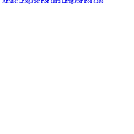
Annuler
Enregistrer mon alerte
Enregistrer
mon alerte