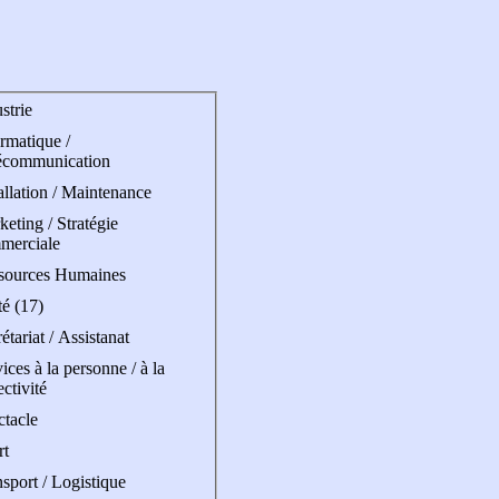
strie
rmatique /
écommunication
allation / Maintenance
eting / Stratégie
merciale
sources Humaines
é (17)
étariat / Assistanat
ices à la personne / à la
ectivité
ctacle
rt
sport / Logistique