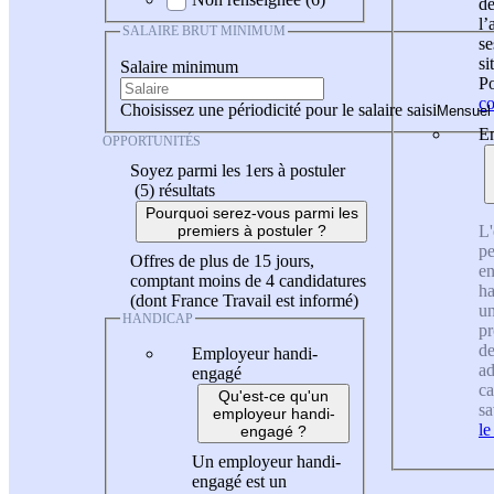
de
l
SALAIRE BRUT MINIMUM
se
si
Salaire minimum
Po
co
Choisissez une périodicité pour le salaire saisi
En
OPPORTUNITÉS
Soyez parmi les 1ers à postuler
(5)
résultats
Pourquoi serez-vous parmi les
L'
premiers à postuler ?
pe
Offres de plus de 15 jours,
en
comptant moins de 4 candidatures
ha
(dont France Travail est informé)
un
HANDICAP
pr
de
Employeur handi-
ad
engagé
ca
Qu'est-ce qu'un
sa
employeur handi-
le
engagé ?
Un employeur handi-
engagé est un