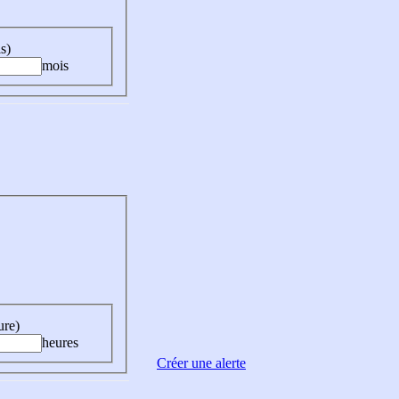
s)
mois
ure)
heures
Créer une alerte