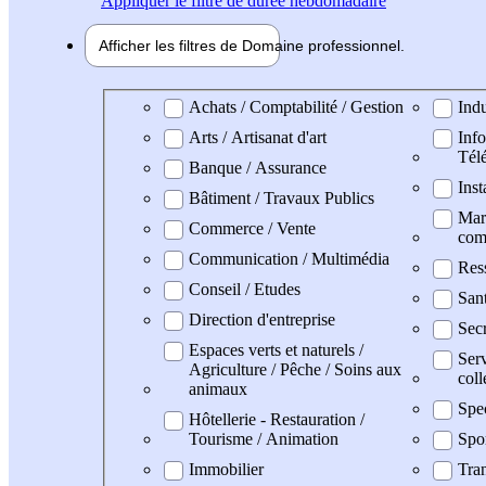
Appliquer
le filtre de durée hebdomadaire
Afficher les filtres de
Domaine pro
fessionnel
Domaine professionel
Achats / Comptabilité / Gestion
Indu
Arts / Artisanat d'art
Info
Tél
Banque / Assurance
Inst
Bâtiment / Travaux Publics
Mark
Commerce / Vente
com
Communication / Multimédia
Res
Conseil / Etudes
Sant
Direction d'entreprise
Secr
Espaces verts et naturels /
Serv
Agriculture / Pêche / Soins aux
coll
animaux
Spe
Hôtellerie - Restauration /
Tourisme / Animation
Spo
Immobilier
Tran