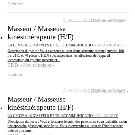
Publié hier
Ajouter cette offre à ma sélection
CDD
Non renseigné
Masseur / Masseuse
kinésithérapeute (H/F)
LA CENTRALE D'APPELS ET TELECOMMUNICATIO -
74 - ANNEMASSE
Description du poste : Vous exercerez au sein d'une structure récente (environ 100
lits d'HC et 70 places d'HDJ) spécialisée dans les affections de l'appareil
locomoteur, du système nerveux et...
CDD - Non renseigné
Publié hier
Ajouter cette offre à ma sélection
CDD
Non renseigné
Masseur / Masseuse
kinésithérapeute (H/F)
LA CENTRALE D'APPELS ET TELECOMMUNICATIO -
74 - BOGÈVE
Description du poste : Vous effectuerez le suivi des patients en soins palliatifs, selon
une approche gériatrique spécifique. Vous interviendrez au sein de l'établissement
doté de plusieurs...