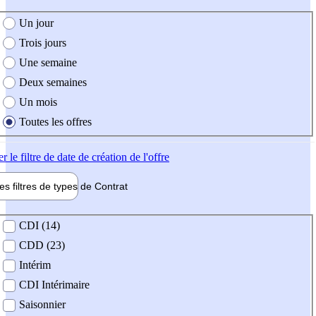
e création de l'offre
Un jour
Trois jours
Une semaine
Deux semaines
Un mois
Toutes les offres
er
le filtre de date de création de l'offre
les filtres de types de
Contrat
de contrat
CDI (14)
CDD (23)
Intérim
CDI Intérimaire
Saisonnier