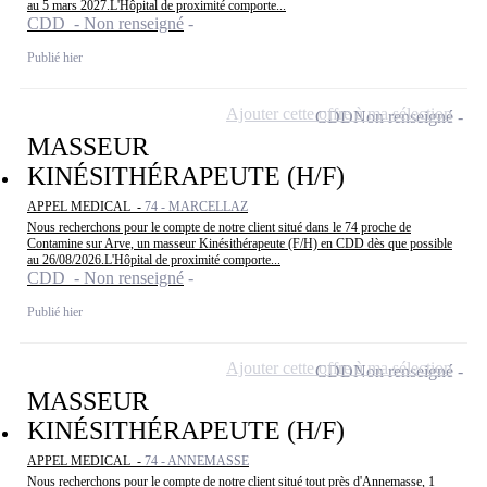
au 5 mars 2027.L'Hôpital de proximité comporte...
CDD - Non renseigné
Publié hier
Ajouter cette offre à ma sélection
CDD
Non renseigné
MASSEUR
KINÉSITHÉRAPEUTE (H/F)
APPEL MEDICAL -
74 - MARCELLAZ
Nous recherchons pour le compte de notre client situé dans le 74 proche de
Contamine sur Arve, un masseur Kinésithérapeute (F/H) en CDD dès que possible
au 26/08/2026.L'Hôpital de proximité comporte...
CDD - Non renseigné
Publié hier
Ajouter cette offre à ma sélection
CDD
Non renseigné
MASSEUR
KINÉSITHÉRAPEUTE (H/F)
APPEL MEDICAL -
74 - ANNEMASSE
Nous recherchons pour le compte de notre client situé tout près d'Annemasse, 1