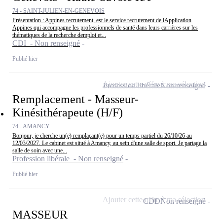
74 - SAINT-JULIEN-EN-GENEVOIS
Présentation : Appines recrutement, est le service recrutement de lApplication
Appines qui accompagne les professionnels de santé dans leurs carrières sur les
thématiques de la recherche demploi et...
CDI - Non renseigné
Publié hier
Ajouter cette offre à ma sélection
Profession libérale
Non renseigné
Remplacement - Masseur-
Kinésithérapeute (H/F)
74 - AMANCY
Bonjour, je cherche un(e) remplaçant(e) pour un temps partiel du 26/10/26 au
12/03/2027. Le cabinet est situé à Amancy, au sein d'une salle de sport. Je partage la
salle de soin avec une...
Profession libérale - Non renseigné
Publié hier
Ajouter cette offre à ma sélection
CDD
Non renseigné
MASSEUR