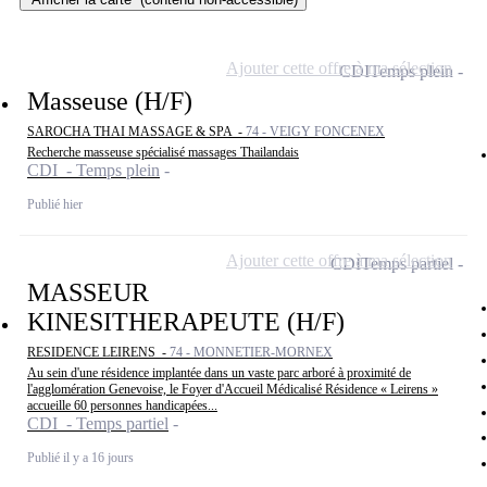
Ajouter cette offre à ma sélection
CDI
Temps plein
Masseuse (H/F)
SAROCHA THAI MASSAGE & SPA -
74 - VEIGY FONCENEX
Recherche masseuse spécialisé massages Thailandais
CDI - Temps plein
Publié hier
Ajouter cette offre à ma sélection
CDI
Temps partiel
MASSEUR
KINESITHERAPEUTE (H/F)
RESIDENCE LEIRENS -
74 - MONNETIER-MORNEX
Au sein d'une résidence implantée dans un vaste parc arboré à proximité de
l'agglomération Genevoise, le Foyer d'Accueil Médicalisé Résidence « Leirens »
accueille 60 personnes handicapées...
CDI - Temps partiel
Publié il y a 16 jours