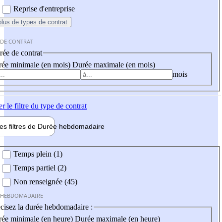
Reprise d'entreprise
plus
de types de contrat
 DE CONTRAT
ée de contrat
ée minimale (en mois)
Durée maximale (en mois)
mois
er
le filtre du type de contrat
les filtres de
Durée hebdo
madaire
 hebdomadaire
Temps plein (1)
Temps partiel (2)
Non renseignée (45)
 HEBDOMADAIRE
cisez la durée hebdomadaire :
ée minimale (en heure)
Durée maximale (en heure)