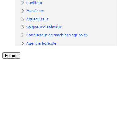
Fermer
Fermer
le détail de l'offre
/
Offre
sur
Offre précéden