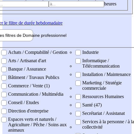
heures
er
le filtre de durée hebdomadaire
les filtres de
Domaine pro
fessionnel
ne professionel
Achats / Comptabilité / Gestion
Industrie
Arts / Artisanat d'art
Informatique /
Télécommunication
Banque / Assurance
Installation / Maintenance
Bâtiment / Travaux Publics
Marketing / Stratégie
Commerce / Vente (1)
commerciale
Communication / Multimédia
Ressources Humaines
Conseil / Etudes
Santé (47)
Direction d'entreprise
Secrétariat / Assistanat
Espaces verts et naturels /
Services à la personne / à l
Agriculture / Pêche / Soins aux
collectivité
animaux