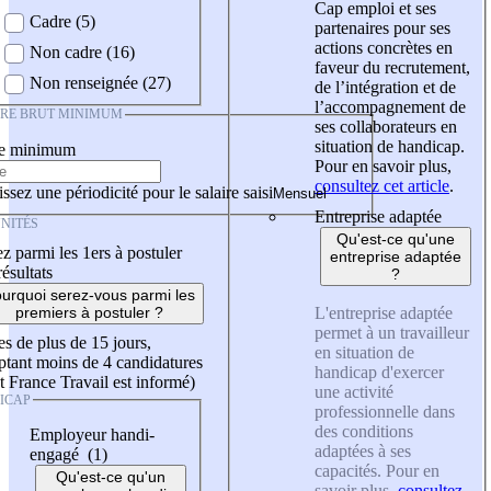
Cap emploi et ses
Cadre (5)
partenaires pour ses
actions concrètes en
Non cadre (16)
faveur du recrutement,
Non renseignée (27)
de l’intégration et de
l’accompagnement de
IRE BRUT MINIMUM
ses collaborateurs en
situation de handicap.
re minimum
Pour en savoir plus,
consultez cet article
.
ssez une périodicité pour le salaire saisi
Entreprise adaptée
NITÉS
Qu'est-ce qu'une
z parmi les 1ers à postuler
entreprise adaptée
résultats
?
urquoi serez-vous parmi les
L'entreprise adaptée
premiers à postuler ?
permet à un travailleur
es de plus de 15 jours,
en situation de
tant moins de 4 candidatures
handicap d'exercer
t France Travail est informé)
une activité
ICAP
professionnelle dans
des conditions
Employeur handi-
adaptées à ses
engagé (1)
capacités. Pour en
Qu'est-ce qu'un
savoir plus,
consultez