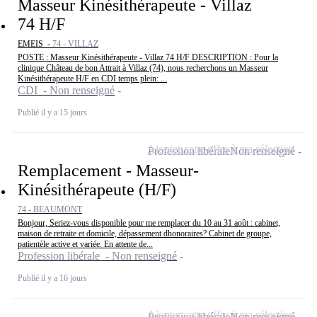
Masseur Kinésithérapeute - Villaz
74 H/F
EMEIS -
74 - VILLAZ
POSTE : Masseur Kinésithérapeute - Villaz 74 H/F DESCRIPTION : Pour la
clinique Château de bon Attrait à Villaz (74), nous recherchons un Masseur
Kinésithérapeute H/F en CDI temps plein: ...
CDI - Non renseigné
Publié il y a 15 jours
Ajouter cette offre à ma sélection
Profession libérale
Non renseigné
Remplacement - Masseur-
Kinésithérapeute (H/F)
74 - BEAUMONT
Bonjour, Seriez-vous disponible pour me remplacer du 10 au 31 août : cabinet,
maison de retraite et domicile, dépassement dhonoraires? Cabinet de groupe,
patientèle active et variée. En attente de...
Profession libérale - Non renseigné
Publié il y a 16 jours
Ajouter cette offre à ma sélection
Profession libérale
Non renseigné