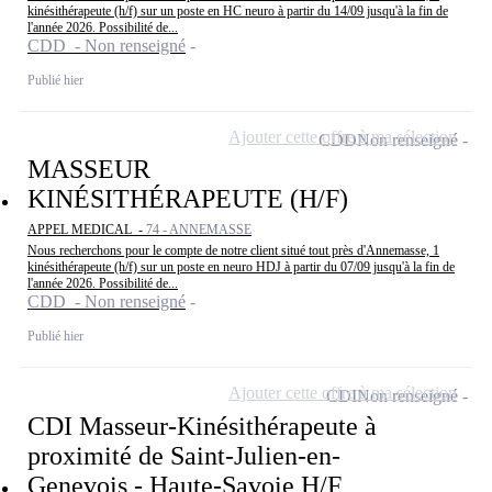
kinésithérapeute (h/f) sur un poste en HC neuro à partir du 14/09 jusqu'à la fin de
l'année 2026. Possibilité de...
CDD - Non renseigné
Publié hier
Ajouter cette offre à ma sélection
CDD
Non renseigné
MASSEUR
KINÉSITHÉRAPEUTE (H/F)
APPEL MEDICAL -
74 - ANNEMASSE
Nous recherchons pour le compte de notre client situé tout près d'Annemasse, 1
kinésithérapeute (h/f) sur un poste en neuro HDJ à partir du 07/09 jusqu'à la fin de
l'année 2026. Possibilité de...
CDD - Non renseigné
Publié hier
Ajouter cette offre à ma sélection
CDI
Non renseigné
CDI Masseur-Kinésithérapeute à
proximité de Saint-Julien-en-
Genevois - Haute-Savoie H/F