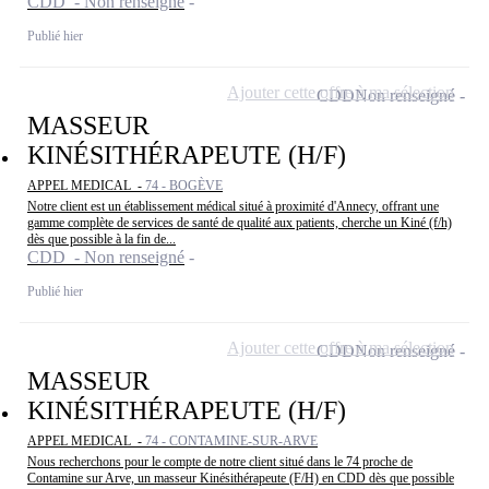
CDD - Non renseigné
Publié hier
Ajouter cette offre à ma sélection
CDD
Non renseigné
MASSEUR
KINÉSITHÉRAPEUTE (H/F)
APPEL MEDICAL -
74 - BOGÈVE
Notre client est un établissement médical situé à proximité d'Annecy, offrant une
gamme complète de services de santé de qualité aux patients, cherche un Kiné (f/h)
dès que possible à la fin de...
CDD - Non renseigné
Publié hier
Ajouter cette offre à ma sélection
CDD
Non renseigné
MASSEUR
KINÉSITHÉRAPEUTE (H/F)
APPEL MEDICAL -
74 - CONTAMINE-SUR-ARVE
Nous recherchons pour le compte de notre client situé dans le 74 proche de
Contamine sur Arve, un masseur Kinésithérapeute (F/H) en CDD dès que possible