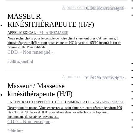
Ajouter cette offre à ma sélection
CDD
Non renseigné
MASSEUR
KINÉSITHÉRAPEUTE (H/F)
APPEL MEDICAL -
74 - ANNEMASSE
Nous recherchons pour le compte de notre client situé tout près d'Annemasse, 1
kinésithérapeute (h/f) sur un poste en neuro HC à partir du 05/10 jusqu'à la fin de
l'année 2026. Possibilité de...
CDD - Non renseigné
Publié aujourd'hui
Ajouter cette offre à ma sélection
CDD
Non renseigné
Masseur / Masseuse
kinésithérapeute (H/F)
LA CENTRALE D'APPELS ET TELECOMMUNICATIO -
74 - ANNEMASSE
Description du poste : Vous exercerez au sein d'une structure récente (environ 100
lits d'HC et 70 places d'HDJ) spécialisée dans les affections de l'appareil
locomoteur, du système nerveux et...
CDD - Non renseigné
Publié hier