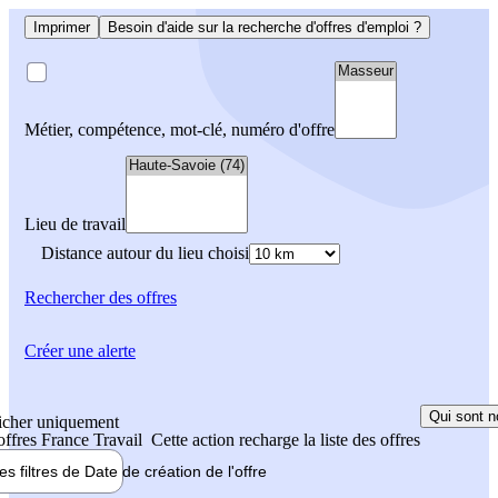
Imprimer
Besoin d'aide sur la recherche d'offres d'emploi ?
Métier, compétence, mot-clé, numéro d'offre
Lieu de travail
Distance autour du lieu choisi
Rechercher
des offres
Créer une alerte
Qui sont n
icher uniquement
 offres France Travail
Cette action recharge la liste des offres
les filtres de
Date de création
de l'offre