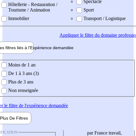
Spectacle
Hôtellerie - Restauration /
Tourisme / Animation
Sport
Immobilier
Transport / Logistique
Appliquer
le filtre du domaine professi
es filtres liés à l'
Expérience
demandée
ience demandée
Moins de 1 an
De 1 à 3 ans (3)
Plus de 3 ans
Non renseignée
er
le filtre de l'expérience demandée
Plus De
Filtres
IFICATION
par France travail,