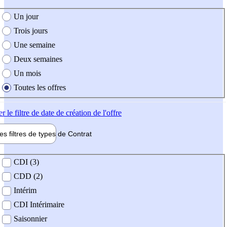
e création de l'offre
Un jour
Trois jours
Une semaine
Deux semaines
Un mois
Toutes les offres
er
le filtre de date de création de l'offre
les filtres de types de
Contrat
de contrat
CDI (3)
CDD (2)
Intérim
CDI Intérimaire
Saisonnier