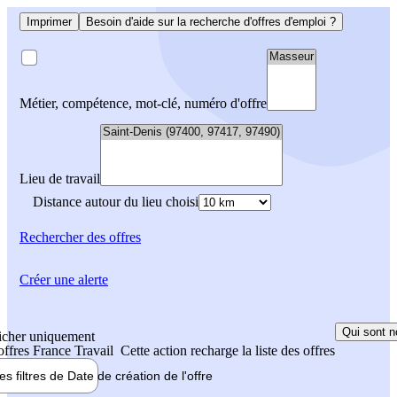
Imprimer
Besoin d'aide sur la recherche d'offres d'emploi ?
Métier, compétence, mot-clé, numéro d'offre
Lieu de travail
Distance autour du lieu choisi
Rechercher
des offres
Créer une alerte
Qui sont n
icher uniquement
 offres France Travail
Cette action recharge la liste des offres
les filtres de
Date de création
de l'offre