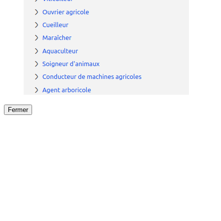
Fermer
Fermer
le détail de l'offre
/
Offre
sur
Offre précéden