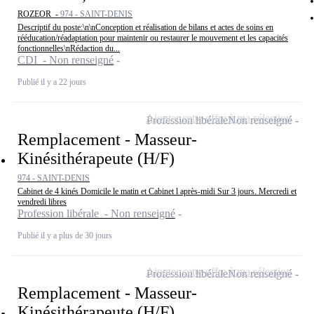
ROZEOR -
974 - SAINT-DENIS
Descriptif du poste:\n\nConception et réalisation de bilans et actes de soins en
rééducation/réadaptation pour maintenir ou restaurer le mouvement et les capacités
fonctionnelles\nRédaction du...
CDI - Non renseigné
Publié il y a 22 jours
Ajouter cette offre à ma sélection
Profession libérale
Non renseigné
Remplacement - Masseur-
Kinésithérapeute (H/F)
974 - SAINT-DENIS
Cabinet de 4 kinés Domicile le matin et Cabinet l après-midi Sur 3 jours. Mercredi et
vendredi libres
Profession libérale - Non renseigné
Publié il y a plus de 30 jours
Ajouter cette offre à ma sélection
Profession libérale
Non renseigné
Remplacement - Masseur-
Kinésithérapeute (H/F)