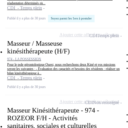
réadaptation déterminés en...
CDI - Temps plein
Publié il y a plus de 30 jours
Soyez parmi les 1ers à postuler
Ajouter cette offre à ma sélection
CDI
Temps plein
Masseur / Masseuse
kinésithérapeute (H/F)
974 - LA POSSESSION
Pour le pole gérontologique Ouest, nous recherchons deux Kiné et vos missions
seront les suivantes : - Évaluation des capacités et besoins des résidents : réaliser un
bilan kinésithérapique à...
CDI - Temps plein
Publié il y a plus de 30 jours
Ajouter cette offre à ma sélection
CDI
Non renseigné
Masseur Kinésithérapeute - 974 -
ROZEOR F/H - Activités
sanitaires, sociales et culturelles