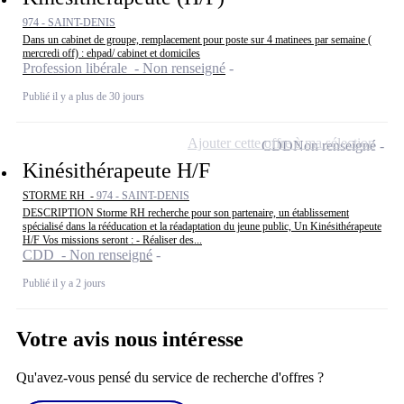
974 - SAINT-DENIS
Dans un cabinet de groupe, remplacement pour poste sur 4 matinees par semaine (
mercredi off) : ehpad/ cabinet et domiciles
Profession libérale - Non renseigné
Publié il y a plus de 30 jours
Ajouter cette offre à ma sélection
CDD
Non renseigné
Kinésithérapeute H/F
STORME RH -
974 - SAINT-DENIS
DESCRIPTION Storme RH recherche pour son partenaire, un établissement
spécialisé dans la rééducation et la réadaptation du jeune public, Un Kinésithérapeute
H/F Vos missions seront : - Réaliser des...
CDD - Non renseigné
Publié il y a 2 jours
Votre avis nous intéresse
Qu'avez-vous pensé du service de recherche d'offres ?