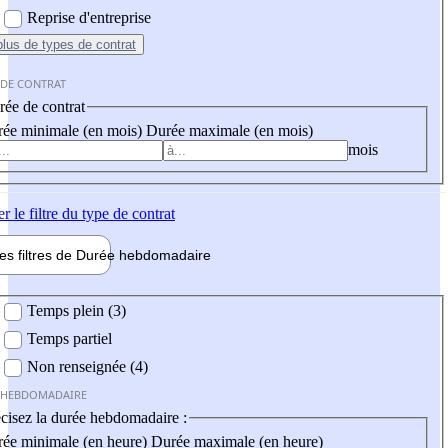
Reprise d'entreprise
plus
de types de contrat
 DE CONTRAT
ée de contrat
ée minimale (en mois)
Durée maximale (en mois)
mois
er
le filtre du type de contrat
les filtres de
Durée hebdo
madaire
 hebdomadaire
Temps plein (3)
Temps partiel
Non renseignée (4)
 HEBDOMADAIRE
cisez la durée hebdomadaire :
ée minimale (en heure)
Durée maximale (en heure)