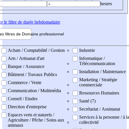
heures
er
le filtre de durée hebdomadaire
les filtres de
Domaine pro
fessionnel
ne professionel
Achats / Comptabilité / Gestion
Industrie
Arts / Artisanat d'art
Informatique /
Télécommunication
Banque / Assurance
Installation / Maintenance
Bâtiment / Travaux Publics
Marketing / Stratégie
Commerce / Vente
commerciale
Communication / Multimédia
Ressources Humaines
Conseil / Etudes
Santé (7)
Direction d'entreprise
Secrétariat / Assistanat
Espaces verts et naturels /
Services à la personne / à l
Agriculture / Pêche / Soins aux
collectivité
animaux