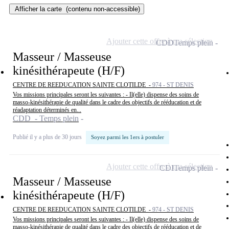
Afficher la carte
(contenu non-accessible)
Ajouter cette offre à ma sélection
CDD
Temps plein
Masseur / Masseuse
kinésithérapeute (H/F)
CENTRE DE REEDUCATION SAINTE CLOTILDE -
974 - ST DENIS
Vos missions principales seront les suivantes : - Il(elle) dispense des soins de
masso-kinésithérapie de qualité dans le cadre des objectifs de rééducation et de
réadaptation déterminés en...
CDD - Temps plein
Publié il y a plus de 30 jours
Soyez parmi les 1ers à postuler
Ajouter cette offre à ma sélection
CDI
Temps plein
Masseur / Masseuse
kinésithérapeute (H/F)
CENTRE DE REEDUCATION SAINTE CLOTILDE -
974 - ST DENIS
Vos missions principales seront les suivantes : - Il(elle) dispense des soins de
masso-kinésithérapie de qualité dans le cadre des objectifs de rééducation et de