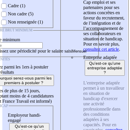
Cap emploi et ses
Cadre (1)
partenaires pour ses
actions concrètes en
Non cadre (5)
faveur du recrutement,
Non renseignée (1)
de l’intégration et de
l’accompagnement de
IRE BRUT MINIMUM
ses collaborateurs en
situation de handicap.
re minimum
Pour en savoir plus,
consultez cet article
.
ssez une périodicité pour le salaire saisi
Entreprise adaptée
NITÉS
Qu'est-ce qu'une
z parmi les 1ers à postuler
entreprise adaptée
résultats
?
urquoi serez-vous parmi les
L'entreprise adaptée
premiers à postuler ?
permet à un travailleur
es de plus de 15 jours,
en situation de
tant moins de 4 candidatures
handicap d'exercer
t France Travail est informé)
une activité
ICAP
professionnelle dans
des conditions
Employeur handi-
adaptées à ses
engagé
capacités. Pour en
Qu'est-ce qu'un
savoir plus,
consultez