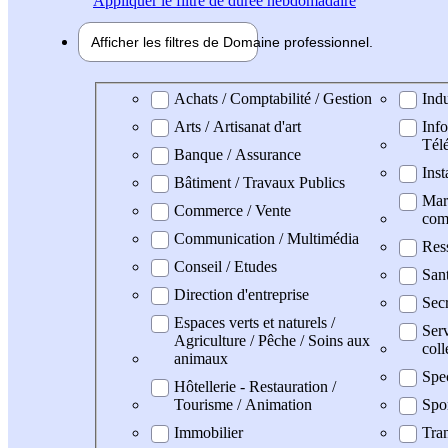
Appliquer
le filtre de durée hebdomadaire
Afficher les filtres de
Domaine pro
fessionnel
Domaine professionel
Achats / Comptabilité / Gestion
Indu
Arts / Artisanat d'art
Info
Tél
Banque / Assurance
Inst
Bâtiment / Travaux Publics
Mark
Commerce / Vente
com
Communication / Multimédia
Res
Conseil / Etudes
Sant
Direction d'entreprise
Secr
Espaces verts et naturels /
Serv
Agriculture / Pêche / Soins aux
coll
animaux
Spe
Hôtellerie - Restauration /
Tourisme / Animation
Spo
Immobilier
Tran