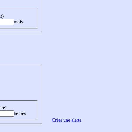
s)
mois
ure)
heures
Créer une alerte