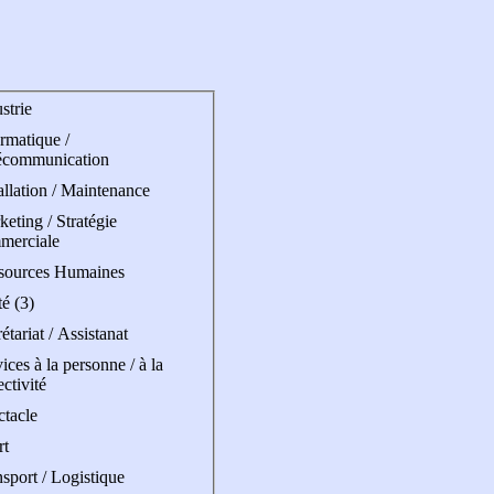
strie
rmatique /
écommunication
allation / Maintenance
eting / Stratégie
merciale
sources Humaines
é (3)
étariat / Assistanat
ices à la personne / à la
ectivité
ctacle
rt
sport / Logistique