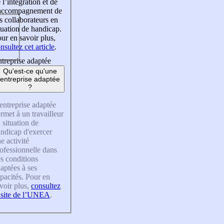
 l’intégration et de
’accompagnement de
s collaborateurs en
tuation de handicap.
ur en savoir plus,
nsultez cet article
.
treprise adaptée
Qu'est-ce qu'une
entreprise adaptée
?
entreprise adaptée
rmet à un travailleur
 situation de
ndicap d'exercer
e activité
ofessionnelle dans
s conditions
aptées à ses
pacités. Pour en
voir plus,
consultez
 site de l’UNEA
.