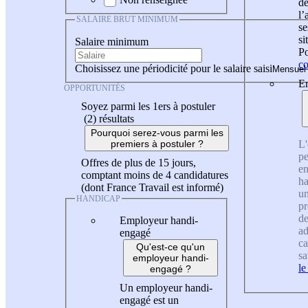
de
l
SALAIRE BRUT MINIMUM
se
si
Salaire minimum
Po
co
Choisissez une périodicité pour le salaire saisi
En
OPPORTUNITÉS
Soyez parmi les 1ers à postuler
(2)
résultats
Pourquoi serez-vous parmi les
L'
premiers à postuler ?
pe
Offres de plus de 15 jours,
en
comptant moins de 4 candidatures
ha
(dont France Travail est informé)
un
HANDICAP
pr
de
Employeur handi-
ad
engagé
ca
Qu'est-ce qu'un
sa
employeur handi-
le
engagé ?
Un employeur handi-
engagé est un