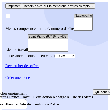
Imprimer
Besoin d'aide sur la recherche d'offres d'emploi ?
Métier, compétence, mot-clé, numéro d'offre
Lieu de travail
Distance autour du lieu choisi
Rechercher
des offres
Créer une alerte
Qui sont n
icher uniquement
 offres France Travail
Cette action recharge la liste des offres
les filtres de
Date de création
de l'offre