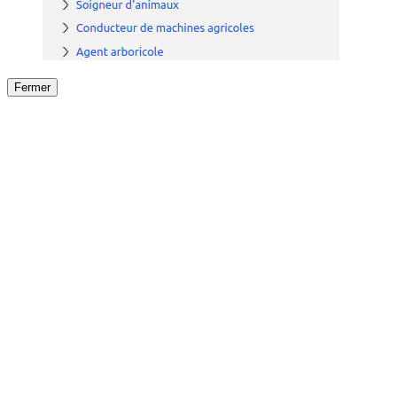
Fermer
Fermer
le détail de l'offre
/
Offre
sur
Offre précéden