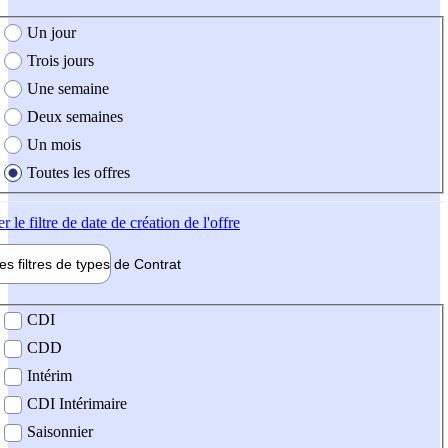
e création de l'offre
Un jour
Trois jours
Une semaine
Deux semaines
Un mois
Toutes les offres
er
le filtre de date de création de l'offre
les filtres de types de
Contrat
de contrat
CDI
CDD
Intérim
CDI Intérimaire
Saisonnier