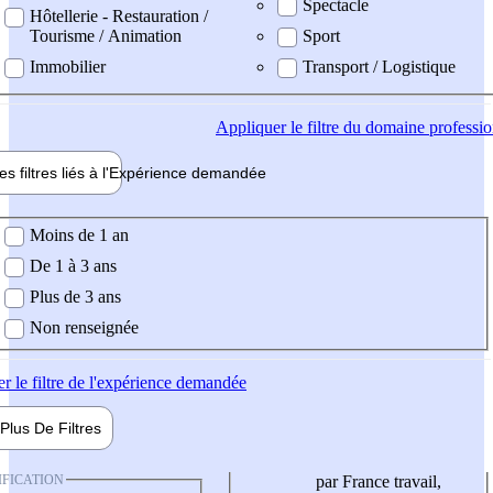
Spectacle
Hôtellerie - Restauration /
Tourisme / Animation
Sport
Immobilier
Transport / Logistique
Appliquer
le filtre du domaine professi
es filtres liés à l'
Expérience
demandée
ience demandée
Moins de 1 an
De 1 à 3 ans
Plus de 3 ans
Non renseignée
er
le filtre de l'expérience demandée
Plus De
Filtres
IFICATION
par France travail,