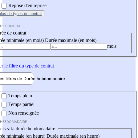
Reprise d'entreprise
plus
de types de contrat
 DE CONTRAT
ée de contrat
ée minimale (en mois)
Durée maximale (en mois)
mois
er
le filtre du type de contrat
les filtres de
Durée hebdo
madaire
 hebdomadaire
Temps plein
Temps partiel
Non renseignée
 HEBDOMADAIRE
cisez la durée hebdomadaire :
ée minimale (en heure)
Durée maximale (en heure)