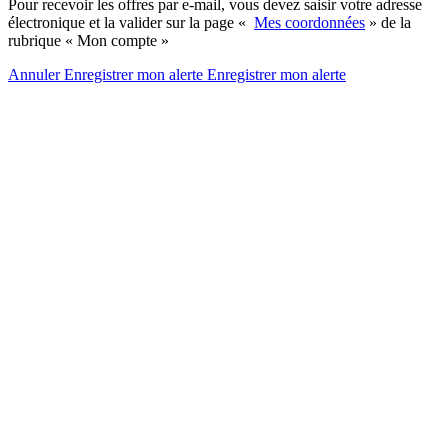
Pour recevoir les offres par e-mail, vous devez saisir votre adresse
électronique et la valider sur la page «
Mes coordonnées
» de la
rubrique « Mon compte »
Annuler
Enregistrer mon alerte
Enregistrer
mon alerte