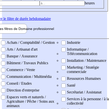
heures
er
le filtre de durée hebdomadaire
les filtres de
Domaine pro
fessionnel
ne professionel
Achats / Comptabilité / Gestion
Industrie
Arts / Artisanat d'art
Informatique /
Télécommunication
Banque / Assurance
Installation / Maintenance
Bâtiment / Travaux Publics
Marketing / Stratégie
Commerce / Vente
commerciale
Communication / Multimédia
Ressources Humaines
Conseil / Etudes
Santé
Direction d'entreprise
Secrétariat / Assistanat
Espaces verts et naturels /
Services à la personne / à l
Agriculture / Pêche / Soins aux
collectivité
animaux