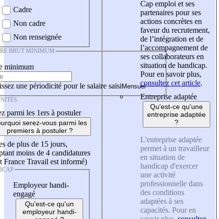
Cap emploi et ses
Cadre
partenaires pour ses
actions concrètes en
Non cadre
faveur du recrutement,
Non renseignée
de l’intégration et de
l’accompagnement de
IRE BRUT MINIMUM
ses collaborateurs en
situation de handicap.
re minimum
Pour en savoir plus,
consultez cet article
.
ssez une périodicité pour le salaire saisi
Entreprise adaptée
NITÉS
Qu'est-ce qu'une
z parmi les 1ers à postuler
entreprise adaptée
?
urquoi serez-vous parmi les
premiers à postuler ?
L'entreprise adaptée
es de plus de 15 jours,
permet à un travailleur
tant moins de 4 candidatures
en situation de
t France Travail est informé)
handicap d'exercer
ICAP
une activité
professionnelle dans
Employeur handi-
des conditions
engagé
adaptées à ses
Qu'est-ce qu'un
capacités. Pour en
employeur handi-
savoir plus,
consultez