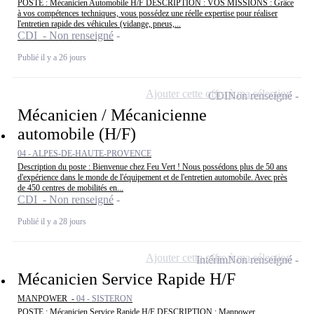
POSTE : Mécanicien Automobile H/F DESCRIPTION : VOS MISSIONS : Grâce
à vos compétences techniques, vous possédez une réelle expertise pour réaliser
l'entretien rapide des véhicules (vidange, pneus,...
CDI - Non renseigné
Publié il y a 26 jours
Ajouter cette offre à ma sélection
CDI
Non renseigné
Mécanicien / Mécanicienne
automobile (H/F)
04 - ALPES-DE-HAUTE-PROVENCE
Description du poste : Bienvenue chez Feu Vert ! Nous possédons plus de 50 ans
d'expérience dans le monde de l'équipement et de l'entretien automobile. Avec près
de 450 centres de mobilités en...
CDI - Non renseigné
Publié il y a 28 jours
Ajouter cette offre à ma sélection
Intérim
Non renseigné
Mécanicien Service Rapide H/F
MANPOWER -
04 - SISTERON
POSTE : Mécanicien Service Rapide H/F DESCRIPTION : Manpower