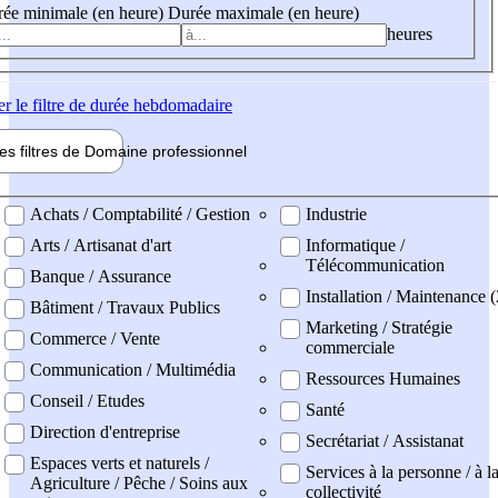
ée minimale (en heure)
Durée maximale (en heure)
heures
er
le filtre de durée hebdomadaire
les filtres de
Domaine pro
fessionnel
ne professionel
Achats / Comptabilité / Gestion
Industrie
Arts / Artisanat d'art
Informatique /
Télécommunication
Banque / Assurance
Installation / Maintenance 
Bâtiment / Travaux Publics
Marketing / Stratégie
Commerce / Vente
commerciale
Communication / Multimédia
Ressources Humaines
Conseil / Etudes
Santé
Direction d'entreprise
Secrétariat / Assistanat
Espaces verts et naturels /
Services à la personne / à l
Agriculture / Pêche / Soins aux
collectivité