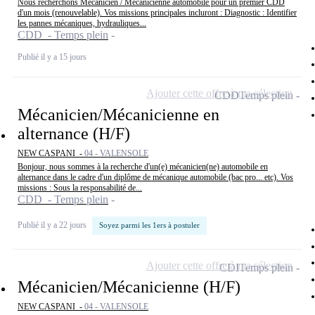
Nous recherchons Mécanicien / Mécanicienne automobile pour un premier CDD
d'un mois (renouvelable). Vos missions principales incluront : Diagnostic : Identifier
les pannes mécaniques, hydrauliques...
CDD - Temps plein
Publié il y a 15 jours
Ajouter cette offre à ma sélection
CDD
Temps plein
Mécanicien/Mécanicienne en
alternance (H/F)
NEW CASPANI -
04 - VALENSOLE
Bonjour, nous sommes à la recherche d'un(e) mécanicien(ne) automobile en
alternance dans le cadre d'un diplôme de mécanique automobile (bac pro... etc). Vos
missions : Sous la responsabilité de...
CDD - Temps plein
Publié il y a 22 jours
Soyez parmi les 1ers à postuler
Ajouter cette offre à ma sélection
CDI
Temps plein
Mécanicien/Mécanicienne (H/F)
NEW CASPANI -
04 - VALENSOLE