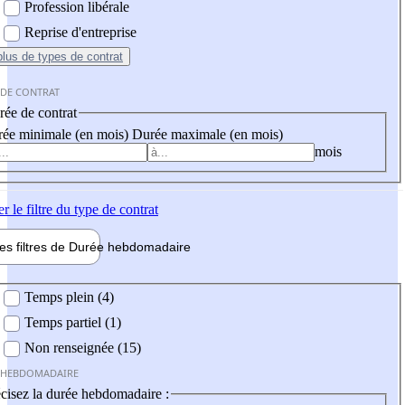
Profession libérale
Reprise d'entreprise
plus
de types de contrat
 DE CONTRAT
ée de contrat
ée minimale (en mois)
Durée maximale (en mois)
mois
er
le filtre du type de contrat
les filtres de
Durée hebdo
madaire
 hebdomadaire
Temps plein (4)
Temps partiel (1)
Non renseignée (15)
 HEBDOMADAIRE
cisez la durée hebdomadaire :