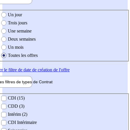
e création de l'offre
Un jour
Trois jours
Une semaine
Deux semaines
Un mois
Toutes les offres
er
le filtre de date de création de l'offre
les filtres de types de
Contrat
de contrat
CDI (15)
CDD (3)
Intérim (2)
CDI Intérimaire