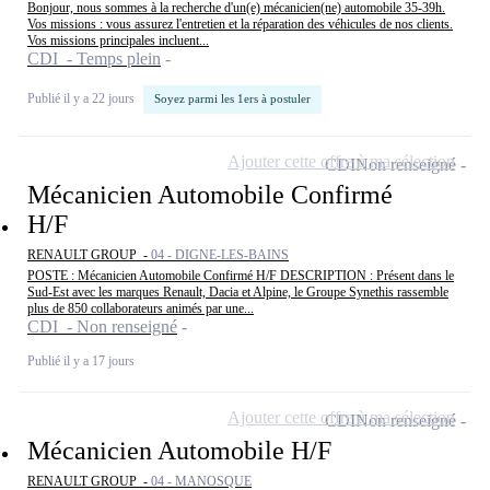
Bonjour, nous sommes à la recherche d'un(e) mécanicien(ne) automobile 35-39h.
Vos missions : vous assurez l'entretien et la réparation des véhicules de nos clients.
Vos missions principales incluent...
CDI - Temps plein
Publié il y a 22 jours
Soyez parmi les 1ers à postuler
Ajouter cette offre à ma sélection
CDI
Non renseigné
Mécanicien Automobile Confirmé
H/F
RENAULT GROUP -
04 - DIGNE-LES-BAINS
POSTE : Mécanicien Automobile Confirmé H/F DESCRIPTION : Présent dans le
Sud-Est avec les marques Renault, Dacia et Alpine, le Groupe Synethis rassemble
plus de 850 collaborateurs animés par une...
CDI - Non renseigné
Publié il y a 17 jours
Ajouter cette offre à ma sélection
CDI
Non renseigné
Mécanicien Automobile H/F
RENAULT GROUP -
04 - MANOSQUE