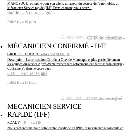
MANOSQUE recherche pour son client, un acteur du secteur de l'automobile, un
Mécanicien Service rapide (H/F) Dans ce poste, vous serez...
Intérim - Non renseigné
Publié il y a 10 jours
Ajouter cette offre à ma sélection
CDI
Non renseigné
MÉCANICIEN CONFIRMÉ - H/F
GROUPE CHOPARD -
04 - MANOSQUE
Description : La concession Citroën et Opel de Manosque et plus particulièrement
les équipes du service Après-Vente recherchent activement leur futur Mécanicien(ne)
Confirmé(e), dans le cadre d'un...
CDI - Non renseigné
Publié il y a 11 jours
Ajouter cette offre à ma sélection
CDI
Non renseigné
MECANICIEN SERVICE
RAPIDE (H/F)
ROADY -
04 - PEIPIN
Nous recherchons pour notre centre Roady de PEIPIN un mécanicien automobile en