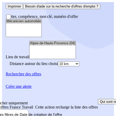
Imprimer
Besoin d'aide sur la recherche d'offres d'emploi ?
Métier, compétence, mot-clé, numéro d'offre
Lieu de travail
Distance autour du lieu choisi
Rechercher
des offres
Créer une alerte
Qui sont n
icher uniquement
 offres France Travail
Cette action recharge la liste des offres
les filtres de
Date de création
de l'offre