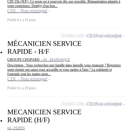
CDI 35h (H/F). Ce poste est à pourvoir dès que possible. Rémunération adaptée à
votre expérience. Doté(e) d'un bon...
CDI - Non renseigné
Publié il y a 16 jours
Ajouter cette offre à ma sélection
CDI
Non renseigné
MÉCANICIEN SERVICE
RAPIDE - H/F
GROUPE CHOPARD -
04 - MANOSQUE
Description : Vous recherchez une famille dans laquelle vous épanouir ? Rejoignez
notre équipe qui saura vous accueillir et vous mettre à l'aise ! La solidarité et
l'entraide sont les maitre-mots...
CDI - Non renseigné
Publié il y a 29 jours
Ajouter cette offre à ma sélection
CDI
Non renseigné
MECANICIEN SERVICE
RAPIDE (H/F)
04 - PEIPIN