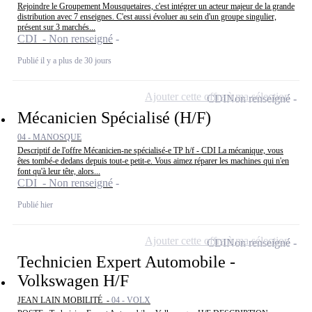
Rejoindre le Groupement Mousquetaires, c'est intégrer un acteur majeur de la grande
distribution avec 7 enseignes. C'est aussi évoluer au sein d'un groupe singulier,
présent sur 3 marchés...
CDI - Non renseigné
Publié il y a plus de 30 jours
Ajouter cette offre à ma sélection
CDI
Non renseigné
Mécanicien Spécialisé (H/F)
04 - MANOSQUE
Descriptif de l'offre Mécanicien-ne spécialisé-e TP h/f - CDI La mécanique, vous
êtes tombé-e dedans depuis tout-e petit-e. Vous aimez réparer les machines qui n'en
font qu'à leur tête, alors...
CDI - Non renseigné
Publié hier
Ajouter cette offre à ma sélection
CDI
Non renseigné
Technicien Expert Automobile -
Volkswagen H/F
JEAN LAIN MOBILITÉ -
04 - VOLX