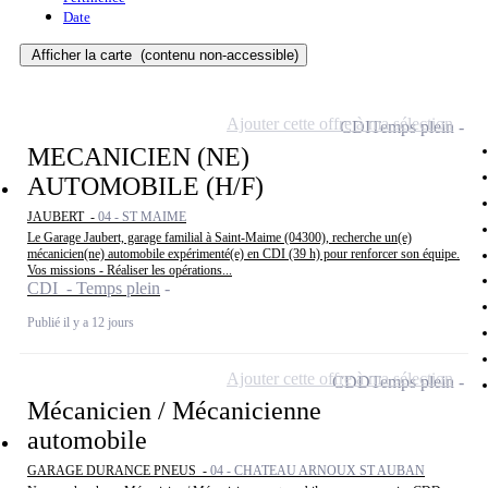
Date
Afficher la carte
(contenu non-accessible)
Ajouter cette offre à ma sélection
CDI
Temps plein
MECANICIEN (NE)
AUTOMOBILE (H/F)
JAUBERT -
04 - ST MAIME
Le Garage Jaubert, garage familial à Saint-Maime (04300), recherche un(e)
mécanicien(ne) automobile expérimenté(e) en CDI (39 h) pour renforcer son équipe.
Vos missions - Réaliser les opérations...
CDI - Temps plein
Publié il y a 12 jours
Ajouter cette offre à ma sélection
CDD
Temps plein
Mécanicien / Mécanicienne
automobile
GARAGE DURANCE PNEUS -
04 - CHATEAU ARNOUX ST AUBAN