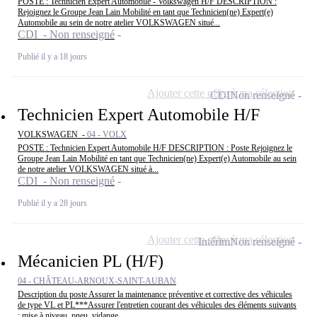
POSTE : Technicien Expert Automobile - Volkswagen H/F DESCRIPTION :
Rejoignez le Groupe Jean Lain Mobilité en tant que Technicien(ne) Expert(e)
Automobile au sein de notre atelier VOLKSWAGEN situé...
CDI - Non renseigné
Publié il y a 18 jours
Ajouter cette offre à ma sélection
CDI
Non renseigné
Technicien Expert Automobile H/F
VOLKSWAGEN -
04 - VOLX
POSTE : Technicien Expert Automobile H/F DESCRIPTION : Poste Rejoignez le
Groupe Jean Lain Mobilité en tant que Technicien(ne) Expert(e) Automobile au sein
de notre atelier VOLKSWAGEN situé à...
CDI - Non renseigné
Publié il y a 28 jours
Ajouter cette offre à ma sélection
Intérim
Non renseigné
Mécanicien PL (H/F)
04 - CHÂTEAU-ARNOUX-SAINT-AUBAN
Description du poste Assurer la maintenance préventive et corrective des véhicules
de type VL et PL***Assurer l'entretien courant des véhicules des éléments suivants
: mise à niveau, pneu, vidange,...