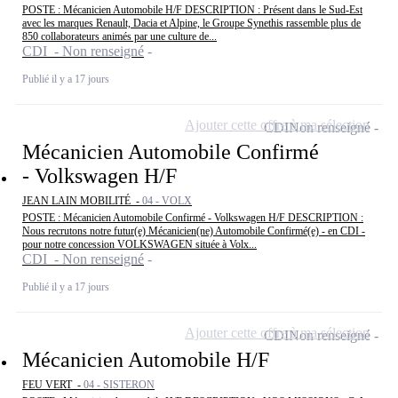
POSTE : Mécanicien Automobile H/F DESCRIPTION : Présent dans le Sud-Est
avec les marques Renault, Dacia et Alpine, le Groupe Synethis rassemble plus de
850 collaborateurs animés par une culture de...
CDI - Non renseigné
Publié il y a 17 jours
Ajouter cette offre à ma sélection
CDI
Non renseigné
Mécanicien Automobile Confirmé
- Volkswagen H/F
JEAN LAIN MOBILITÉ -
04 - VOLX
POSTE : Mécanicien Automobile Confirmé - Volkswagen H/F DESCRIPTION :
Nous recrutons notre futur(e) Mécanicien(ne) Automobile Confirmé(e) - en CDI -
pour notre concession VOLKSWAGEN située à Volx...
CDI - Non renseigné
Publié il y a 17 jours
Ajouter cette offre à ma sélection
CDI
Non renseigné
Mécanicien Automobile H/F
FEU VERT -
04 - SISTERON