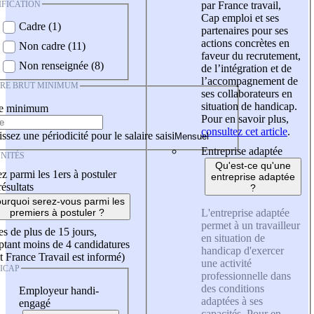
IFICATION
par France travail,
Cap emploi et ses
Cadre (1)
partenaires pour ses
actions concrètes en
Non cadre (11)
faveur du recrutement,
Non renseignée (8)
de l’intégration et de
l’accompagnement de
IRE BRUT MINIMUM
ses collaborateurs en
situation de handicap.
re minimum
Pour en savoir plus,
consultez cet article
.
ssez une périodicité pour le salaire saisi
Entreprise adaptée
NITÉS
Qu'est-ce qu'une
z parmi les 1ers à postuler
entreprise adaptée
résultats
?
urquoi serez-vous parmi les
L'entreprise adaptée
premiers à postuler ?
permet à un travailleur
es de plus de 15 jours,
en situation de
tant moins de 4 candidatures
handicap d'exercer
t France Travail est informé)
une activité
ICAP
professionnelle dans
des conditions
Employeur handi-
adaptées à ses
engagé
capacités. Pour en