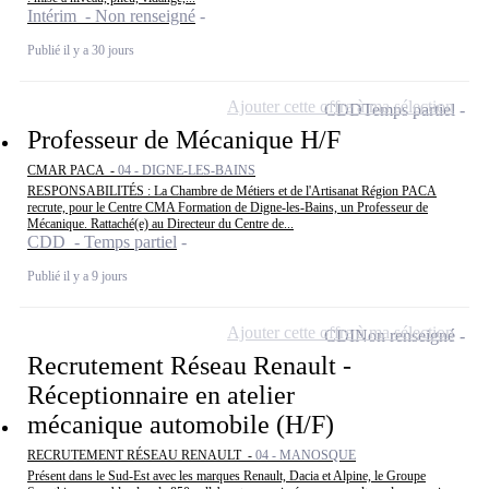
Intérim - Non renseigné
Publié il y a 30 jours
Ajouter cette offre à ma sélection
CDD
Temps partiel
Professeur de Mécanique H/F
CMAR PACA -
04 - DIGNE-LES-BAINS
RESPONSABILITÉS : La Chambre de Métiers et de l'Artisanat Région PACA
recrute, pour le Centre CMA Formation de Digne-les-Bains, un Professeur de
Mécanique. Rattaché(e) au Directeur du Centre de...
CDD - Temps partiel
Publié il y a 9 jours
Ajouter cette offre à ma sélection
CDI
Non renseigné
Recrutement Réseau Renault -
Réceptionnaire en atelier
mécanique automobile (H/F)
RECRUTEMENT RÉSEAU RENAULT -
04 - MANOSQUE
Présent dans le Sud-Est avec les marques Renault, Dacia et Alpine, le Groupe