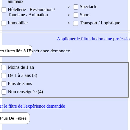
animaux
Spectacle
Hôtellerie - Restauration /
Tourisme / Animation
Sport
Immobilier
Transport / Logistique
Appliquer
le filtre du domaine professi
es filtres liés à l'
Expérience
demandée
ience demandée
Moins de 1 an
De 1 à 3 ans (8)
Plus de 3 ans
Non renseignée (4)
er
le filtre de l'expérience demandée
Plus De
Filtres