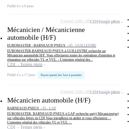
Publié il y a 6 jours
Ajouter cette offre à ma sélection
CDI
Temps plein
Mécanicien / Mécanicienne
automobile (H/F)
EUROMASTER - BARNEAUD PNEUS -
05 - GUILLESTRE
EUROMASTER-BARNEAUD PNEUS à GUILLESTRE recherche un
Mécanicien automobile H/F. Vous effectuerez toutes les opérations d'entretien et
réparation sur véhicules VL et VUL. - L'entretien général des...
CDI - Temps plein
Publié il y a 17 jours
Soyez parmi les 1ers à postuler
Ajouter cette offre à ma sélection
CDI
Temps plein
Mécanicien automobile (H/F)
BARNEAUD PNEUS -
05 - GAP
EUROMASTER- BARNEAUD PNEUS à GAP recherche un(e) Mécanicien(ne)
sur véhicules légers en CDI Vous travaillerez en atelier et vous effectuerez : -
L'entretien général des véhicules VL et VUL :...
CDI - Temps plein