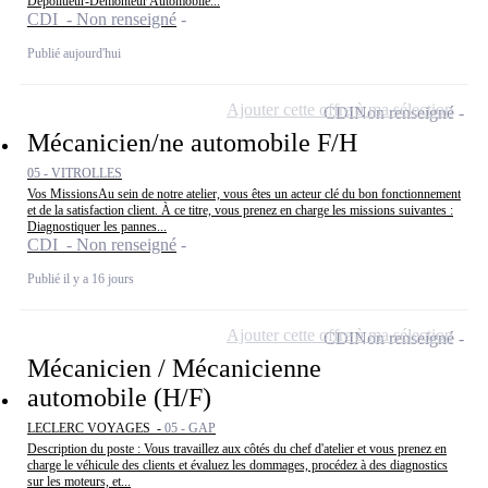
Dépollueur-Démonteur Automobile...
CDI - Non renseigné
Publié aujourd'hui
Ajouter cette offre à ma sélection
CDI
Non renseigné
Mécanicien/ne automobile F/H
05 - VITROLLES
Vos MissionsAu sein de notre atelier, vous êtes un acteur clé du bon fonctionnement
et de la satisfaction client. À ce titre, vous prenez en charge les missions suivantes :
Diagnostiquer les pannes...
CDI - Non renseigné
Publié il y a 16 jours
Ajouter cette offre à ma sélection
CDI
Non renseigné
Mécanicien / Mécanicienne
automobile (H/F)
LECLERC VOYAGES -
05 - GAP
Description du poste : Vous travaillez aux côtés du chef d'atelier et vous prenez en
charge le véhicule des clients et évaluez les dommages, procédez à des diagnostics
sur les moteurs, et...