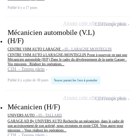
Publié il y a 17 jours
Ajouter cette offre à ma sélection
CDI
Temps plein
Mécanicien automobile (V.L)
(H/F)
CENTRE VHM AUTO LARAGNE -
05 - LARAGNE MONTEGLIN
CENTRE VHM AUTO à LARAGNE-MONTEGLIN Poste à pourvoir en tant que
Mécanicien automobile (H/F) Dans le cadre du développement de la partie Garage :
Vos missions : Réaliser les opérations...
CDI - Temps plein
Publié il y a plus de 30 jours
Soyez parmi les 1ers à postuler
Ajouter cette offre à ma sélection
CDI
Temps plein
Mécanicien (H/F)
UNIVERS AUTO -
05 - TALLARD
GARAGE AD By UNIVERS AUTO Recherche un mécanicien, dans le cadre de
son accroissement de son activité, nous recrutons en poste CDI. Vous aurez pour
missions: - Vous réalisez les opérations...
CDI - Temps plein