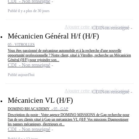
CDI - Non renseigné
Publié il y a plus de 30 jours
Ajouter cette offre à ma sélection
CDI
Non renseigné
Mécanicien Général H/f (H/F)
05 - VITROLLES
Vous êtes passionné de mécanique automobile et à la recherche d'une nouvelle
opportunité professionnelle ? Notre client, situé à Vitrolles, recherche un Mécanicien
Général (H/F) pour rejoindre son...
CDI - Non renseigné
Publié aujourd'hui
Ajouter cette offre à ma sélection
CDI
Non renseigné
Mécanicien VL (H/F)
DOMINO RH ACADEMY -
05 - GAP
Description du poste : Votre agence DOMINO MISSIONS de Gap recherche pour
l'un de ses clients situé à Gap un mécanicien VL (H/F Vos missions Diagnostiquer
les pannes mécaniques, électriques et...
CDI - Non renseigné