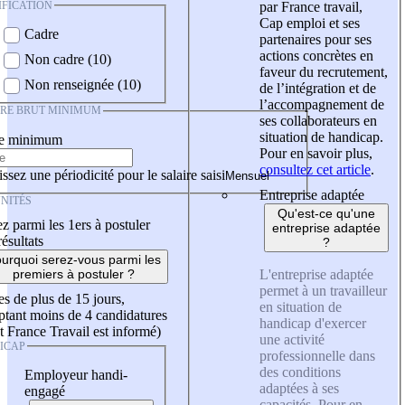
IFICATION
par France travail,
Cap emploi et ses
Cadre
partenaires pour ses
actions concrètes en
Non cadre (10)
faveur du recrutement,
Non renseignée (10)
de l’intégration et de
l’accompagnement de
IRE BRUT MINIMUM
ses collaborateurs en
situation de handicap.
re minimum
Pour en savoir plus,
consultez cet article
.
ssez une périodicité pour le salaire saisi
Entreprise adaptée
NITÉS
Qu'est-ce qu'une
z parmi les 1ers à postuler
entreprise adaptée
résultats
?
urquoi serez-vous parmi les
L'entreprise adaptée
premiers à postuler ?
permet à un travailleur
es de plus de 15 jours,
en situation de
tant moins de 4 candidatures
handicap d'exercer
t France Travail est informé)
une activité
ICAP
professionnelle dans
des conditions
Employeur handi-
adaptées à ses
engagé
capacités. Pour en