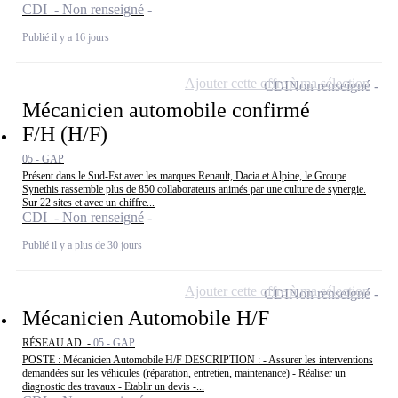
CDI - Non renseigné
Publié il y a 16 jours
Ajouter cette offre à ma sélection
CDI
Non renseigné
Mécanicien automobile confirmé
F/H (H/F)
05 - GAP
Présent dans le Sud-Est avec les marques Renault, Dacia et Alpine, le Groupe
Synethis rassemble plus de 850 collaborateurs animés par une culture de synergie.
Sur 22 sites et avec un chiffre...
CDI - Non renseigné
Publié il y a plus de 30 jours
Ajouter cette offre à ma sélection
CDI
Non renseigné
Mécanicien Automobile H/F
RÉSEAU AD -
05 - GAP
POSTE : Mécanicien Automobile H/F DESCRIPTION : - Assurer les interventions
demandées sur les véhicules (réparation, entretien, maintenance) - Réaliser un
diagnostic des travaux - Etablir un devis -...