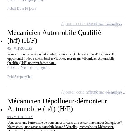
Publié il y a 16 jours
Ajouter cette offre à ma sélection
CDI
Non renseigné
Mécanicien Automobile Qualifié
(h/f) (H/F)
05 - VITROLLES
Vous êtes un mécanicien automobile passionné et à la recherche d'une nouvelle
opportunité ? Notre client, basé à Vitrolles, recrute un Mécanicien Automobile
Qualifié (H/F) pour renforcer son...
CDI - Non renseigné
Publié aujourd'hui
Ajouter cette offre à ma sélection
CDI
Non renseigné
Mécanicien Dépollueur-démonteur
Automobile (h/f) (H/F)
05 - VITROLLES
Vous avez une forte envie de vous investir dans un secteur innovant et écologique ?
Notre client, une casse automobile basée à Vitrolles, recherche un Mécanicien