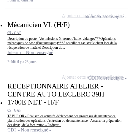
Publié aujourd'hui
Ajouter cette offre à ma sélection
Intérim
Non renseigné
Mécanicien VL (H/F)
05 - GAP
Description du poste : Vos missions Niveaux d'huile, vidanges***Opérations
mécaniques de base (Pneumatiques)***Accueillir et assister le client lors de la
récupération de matériel Description du...
Intérim - Non renseigné
Publié il y a 28 jours
Ajouter cette offre à ma sélection
CDI
Non renseigné
RECEPTIONNAIRE ATELIER -
CENTRE AUTO LECLERC 39H
1700E NET - H/F
05 - GAP
TABLE OR - Réaliser les activités déclenchant des processus de maintenance:
planification des opérations d'entretien ou de maintenance - Assurer la préparation
des devis, de la facturation - Rédiger...
CDI - Non renseigné