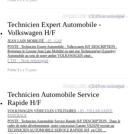
Publié il y a 12 jours
Ajouter cette offre à ma sélection
CDI
Non renseigné
Technicien Expert Automobile -
Volkswagen H/F
JEAN LAIN MOBILITÉ -
05 - GAP
POSTE : Technicien Expert Automobile - Volkswagen H/F DESCRIPTION :
Rejoignez le Groupe Jean Lain Mobilité en tant que Technicien(ne) Expert(e)
Automobile au sein de notre atelier VOLKSWAGEN situé...
CDI - Non renseigné
Publié il y a 15 jours
Ajouter cette offre à ma sélection
CDI
Non renseigné
Technicien Automobile Service
Rapide H/F
VOLKSWAGEN VÉHICULES UTILITAIRES -
05 - VILLAR-SAINT-
PANCRACE
POSTE : Technicien Automobile Service Rapide H/F DESCRIPTION : Dans le
cadre de notre développement, notre concession Garage VAIANI recrute un
TECHNICIEN AUTOMOBILE SERVICE RAPIDE H/F, en CDI. ...