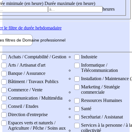
ée minimale (en heure)
Durée maximale (en heure)
heures
er
le filtre de durée hebdomadaire
les filtres de
Domaine pro
fessionnel
ne professionel
Achats / Comptabilité / Gestion
Industrie
Arts / Artisanat d'art
Informatique /
Télécommunication
Banque / Assurance
Installation / Maintenance 
Bâtiment / Travaux Publics
Marketing / Stratégie
Commerce / Vente
commerciale
Communication / Multimédia
Ressources Humaines
Conseil / Etudes
Santé
Direction d'entreprise
Secrétariat / Assistanat
Espaces verts et naturels /
Services à la personne / à l
Agriculture / Pêche / Soins aux
collectivité