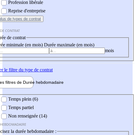
Profession libérale
Reprise d'entreprise
plus
de types de contrat
 DE CONTRAT
ée de contrat
ée minimale (en mois)
Durée maximale (en mois)
mois
er
le filtre du type de contrat
les filtres de
Durée hebdo
madaire
 hebdomadaire
Temps plein (6)
Temps partiel
Non renseignée (14)
 HEBDOMADAIRE
cisez la durée hebdomadaire :