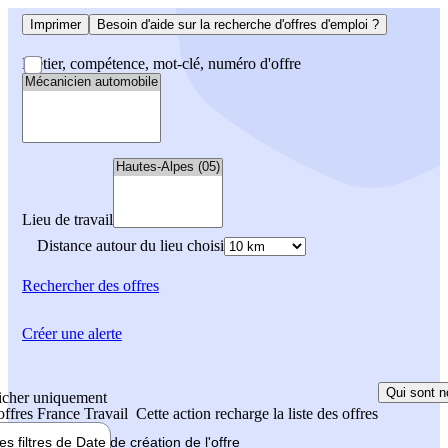
Imprimer
Besoin d'aide sur la recherche d'offres d'emploi ?
Métier, compétence, mot-clé, numéro d'offre
Lieu de travail
Distance autour du lieu choisi
Rechercher
des offres
Créer une alerte
Qui sont n
icher uniquement
 offres France Travail
Cette action recharge la liste des offres
les filtres de
Date de création
de l'offre