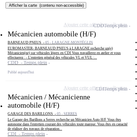
Afficher la carte
(contenu non-accessible)
Ajouter cette offre à ma sélection
CDD
Temps plein
Mécanicien automobile (H/F)
BARNEAUD PNEUS -
05 - LARAGNE-MONTÉGLIN
EUROMASTER- BARNEAUD PNEUS à LARAGNE recherche un(e)
Mécanicien(ne) sur véhicules légers en CDI Vous travaillerez en atelier et vous
effectuerez : - L'entretien général des véhicules VL et VUL :...
CDD - Temps plein
Publié aujourd'hui
Ajouter cette offre à ma sélection
CDI
Temps plein
Mécanicien / Mécanicienne
automobile (H/F)
GARAGE DES BARILLONS -
05 - SERRES
Le Garage des Barillons a Serres recherche un Mécanicien Auto H/F Vous êtes
autonome dans l'entretien courant des véhicules toute marque. Vous êtes en capacité
de réaliser des travaux de réparation...
CDI - Temps plein