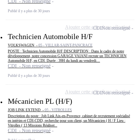
CDI - Non renseigné
Publié il y a plus de 30 jours
Ajouter cette offre à ma sélection
CDI
Non renseigné
Technicien Automobile H/F
VOLKSWAGEN -
05 - VILLAR-SAINT-PANCRACE
POSTE : Technicien Automobile H/F DESCRIPTION : Dans le cadre de notre
développement, notre concession GARAGE VAIANI recrute un TECHNICIEN
Automobile H/F, en CDI. Durée : 39H du lundi au vendredi....
CDI - Non renseigné
Publié il y a plus de 30 jours
Ajouter cette offre à ma sélection
CDI
Non renseigné
Mécanicien PL (H/F)
JOB LINK EXTEND -
05 - VITROLLES
Description du poste : Job Link Aix-en-Provence, cabinet de recrutement spécialisé
en intérim et CDI-CDD, recherche pour son client, un Mécanicien ( H / F Lieu :
Vitrolles ( 13 Missions Réaliser...
CDI - Non renseigné