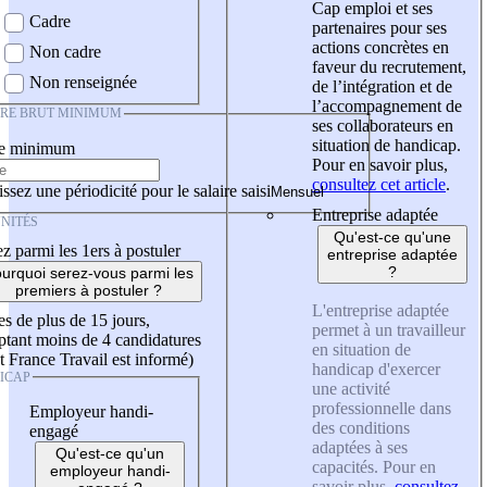
Cap emploi et ses
Cadre
partenaires pour ses
actions concrètes en
Non cadre
faveur du recrutement,
Non renseignée
de l’intégration et de
l’accompagnement de
IRE BRUT MINIMUM
ses collaborateurs en
situation de handicap.
re minimum
Pour en savoir plus,
consultez cet article
.
ssez une périodicité pour le salaire saisi
Entreprise adaptée
NITÉS
Qu'est-ce qu'une
z parmi les 1ers à postuler
entreprise adaptée
?
urquoi serez-vous parmi les
premiers à postuler ?
L'entreprise adaptée
es de plus de 15 jours,
permet à un travailleur
tant moins de 4 candidatures
en situation de
t France Travail est informé)
handicap d'exercer
ICAP
une activité
professionnelle dans
Employeur handi-
des conditions
engagé
adaptées à ses
Qu'est-ce qu'un
capacités. Pour en
employeur handi-
savoir plus,
consultez