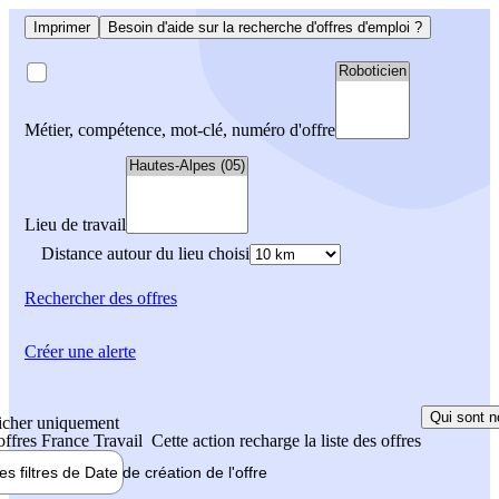
Imprimer
Besoin d'aide sur la recherche d'offres d'emploi ?
Métier, compétence, mot-clé, numéro d'offre
Lieu de travail
Distance autour du lieu choisi
Rechercher
des offres
Créer une alerte
Qui sont n
icher uniquement
 offres France Travail
Cette action recharge la liste des offres
les filtres de
Date de création
de l'offre