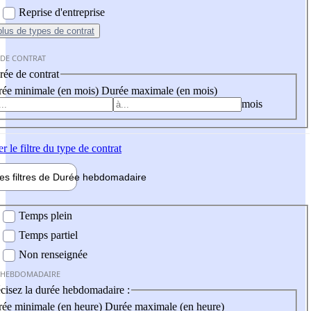
Reprise d'entreprise
plus
de types de contrat
 DE CONTRAT
ée de contrat
ée minimale (en mois)
Durée maximale (en mois)
mois
er
le filtre du type de contrat
les filtres de
Durée hebdo
madaire
 hebdomadaire
Temps plein
Temps partiel
Non renseignée
 HEBDOMADAIRE
cisez la durée hebdomadaire :
ée minimale (en heure)
Durée maximale (en heure)