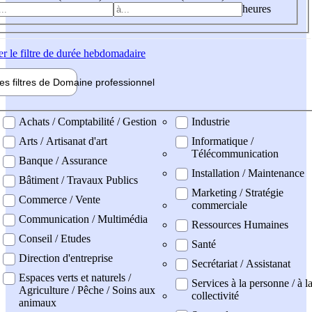
heures
er
le filtre de durée hebdomadaire
les filtres de
Domaine pro
fessionnel
ne professionel
Achats / Comptabilité / Gestion
Industrie
Arts / Artisanat d'art
Informatique /
Télécommunication
Banque / Assurance
Installation / Maintenance
Bâtiment / Travaux Publics
Marketing / Stratégie
Commerce / Vente
commerciale
Communication / Multimédia
Ressources Humaines
Conseil / Etudes
Santé
Direction d'entreprise
Secrétariat / Assistanat
Espaces verts et naturels /
Services à la personne / à l
Agriculture / Pêche / Soins aux
collectivité
animaux