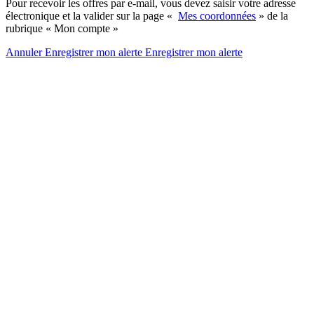
Pour recevoir les offres par e-mail, vous devez saisir votre adresse
électronique et la valider sur la page «
Mes coordonnées
» de la
rubrique « Mon compte »
Annuler
Enregistrer mon alerte
Enregistrer
mon alerte