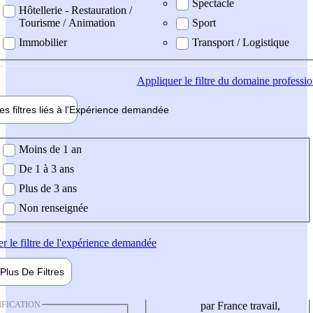
Spectacle
Hôtellerie - Restauration /
Tourisme / Animation
Sport
Immobilier
Transport / Logistique
Appliquer
le filtre du domaine professi
es filtres liés à l'
Expérience
demandée
ience demandée
Moins de 1 an
De 1 à 3 ans
Plus de 3 ans
Non renseignée
er
le filtre de l'expérience demandée
Plus De
Filtres
IFICATION
par France travail,