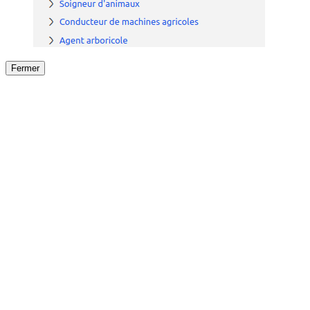
Fermer
Fermer
le détail de l'offre
/
Offre
sur
Offre précéden