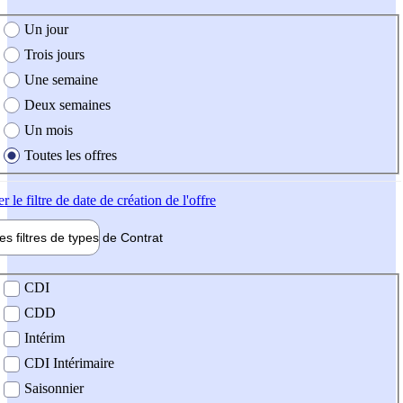
e création de l'offre
Un jour
Trois jours
Une semaine
Deux semaines
Un mois
Toutes les offres
er
le filtre de date de création de l'offre
les filtres de types de
Contrat
de contrat
CDI
CDD
Intérim
CDI Intérimaire
Saisonnier