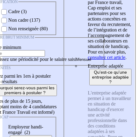
IFICATION
par France travail,
Cap emploi et ses
Cadre (3)
partenaires pour ses
actions concrètes en
Non cadre (137)
faveur du recrutement,
Non renseignée (80)
de l’intégration et de
l’accompagnement de
IRE BRUT MINIMUM
ses collaborateurs en
situation de handicap.
re minimum
Pour en savoir plus,
consultez cet article
.
ssez une périodicité pour le salaire saisi
Entreprise adaptée
NITÉS
Qu'est-ce qu'une
z parmi les 1ers à postuler
entreprise adaptée
)
résultats
?
urquoi serez-vous parmi les
L'entreprise adaptée
premiers à postuler ?
permet à un travailleur
es de plus de 15 jours,
en situation de
tant moins de 4 candidatures
handicap d'exercer
t France Travail est informé)
une activité
ICAP
professionnelle dans
des conditions
Employeur handi-
adaptées à ses
engagé (2)
capacités. Pour en