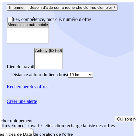
Imprimer
Besoin d'aide sur la recherche d'offres d'emploi ?
Métier, compétence, mot-clé, numéro d'offre
Lieu de travail
Distance autour du lieu choisi
Rechercher
des offres
Créer une alerte
Qui sont n
icher uniquement
 offres France Travail
Cette action recharge la liste des offres
les filtres de
Date de création
de l'offre