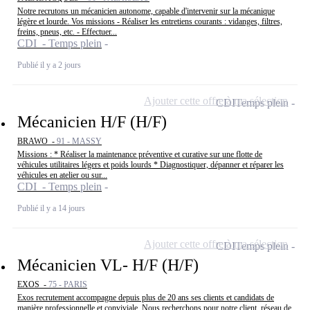
Notre recrutons un mécanicien autonome, capable d'intervenir sur la mécanique
légère et lourde. Vos missions - Réaliser les entretiens courants : vidanges, filtres,
freins, pneus, etc. - Effectuer...
CDI - Temps plein
Publié il y a 2 jours
Ajouter cette offre à ma sélection
CDI
Temps plein
Mécanicien H/F (H/F)
BRAWO -
91 - MASSY
Missions : * Réaliser la maintenance préventive et curative sur une flotte de
véhicules utilitaires légers et poids lourds * Diagnostiquer, dépanner et réparer les
véhicules en atelier ou sur...
CDI - Temps plein
Publié il y a 14 jours
Ajouter cette offre à ma sélection
CDI
Temps plein
Mécanicien VL- H/F (H/F)
EXOS -
75 - PARIS
Exos recrutement accompagne depuis plus de 20 ans ses clients et candidats de
manière professionnelle et conviviale. Nous recherchons pour notre client, réseau de