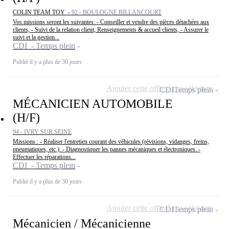
COLIN TEAM TOY -
92 - BOULOGNE BILLANCOURT
Vos missions seront les suivantes: - Conseiller et vendre des pièces détachées aux
clients, - Suivi de la relation client, Renseignements & accueil clients, - Assurer le
suivi et la gestion...
CDI - Temps plein
Publié il y a plus de 30 jours
Ajouter cette offre à ma sélection
CDI
Temps plein
MÉCANICIEN AUTOMOBILE
(H/F)
94 - IVRY SUR SEINE
Missions : - Réaliser l'entretien courant des véhicules (révisions, vidanges, freins,
pneumatiques, etc.). - Diagnostiquer les pannes mécaniques et électroniques. -
Effectuer les réparations...
CDI - Temps plein
Publié il y a plus de 30 jours
Ajouter cette offre à ma sélection
CDI
Temps plein
Mécanicien / Mécanicienne