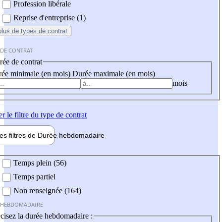
Profession libérale
Reprise d'entreprise (1)
plus
de types de contrat
 DE CONTRAT
ée de contrat
ée minimale (en mois)
Durée maximale (en mois)
mois
er
le filtre du type de contrat
les filtres de
Durée hebdo
madaire
 hebdomadaire
Temps plein (56)
Temps partiel
Non renseignée (164)
 HEBDOMADAIRE
cisez la durée hebdomadaire :