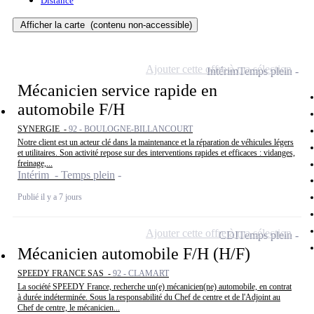
Distance
Afficher la carte
(contenu non-accessible)
Ajouter cette offre à ma sélection
Intérim
Temps plein
Mécanicien service rapide en
automobile F/H
SYNERGIE -
92 - BOULOGNE-BILLANCOURT
Notre client est un acteur clé dans la maintenance et la réparation de véhicules légers
et utilitaires. Son activité repose sur des interventions rapides et efficaces : vidanges,
freinage,...
Intérim - Temps plein
Publié il y a 7 jours
Ajouter cette offre à ma sélection
CDI
Temps plein
Mécanicien automobile F/H (H/F)
SPEEDY FRANCE SAS -
92 - CLAMART
La société SPEEDY France, recherche un(e) mécanicien(ne) automobile, en contrat
à durée indéterminée. Sous la responsabilité du Chef de centre et de l'Adjoint au
Chef de centre, le mécanicien...