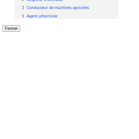
Fermer
Fermer
le détail de l'offre
/
Offre
sur
Offre précéden