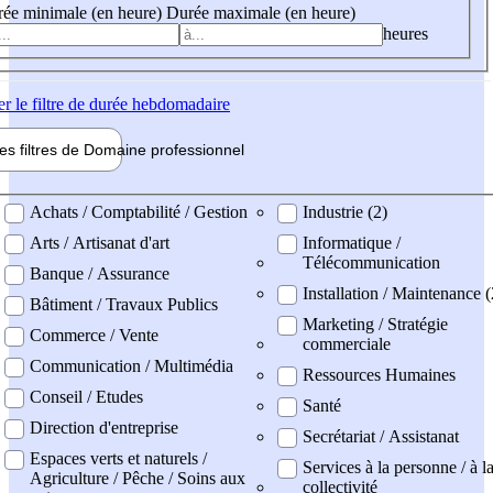
ée minimale (en heure)
Durée maximale (en heure)
heures
er
le filtre de durée hebdomadaire
les filtres de
Domaine pro
fessionnel
ne professionel
Achats / Comptabilité / Gestion
Industrie (2)
Arts / Artisanat d'art
Informatique /
Télécommunication
Banque / Assurance
Installation / Maintenance 
Bâtiment / Travaux Publics
Marketing / Stratégie
Commerce / Vente
commerciale
Communication / Multimédia
Ressources Humaines
Conseil / Etudes
Santé
Direction d'entreprise
Secrétariat / Assistanat
Espaces verts et naturels /
Services à la personne / à l
Agriculture / Pêche / Soins aux
collectivité