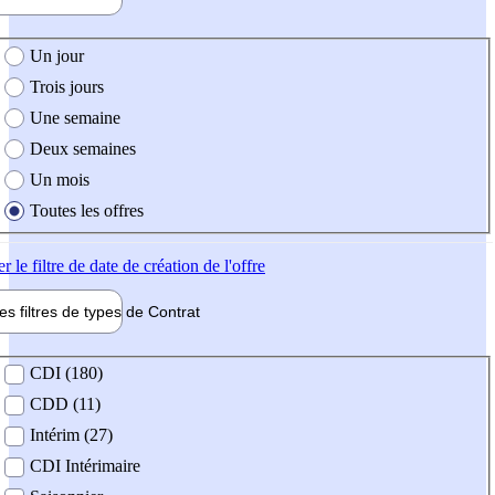
e création de l'offre
Un jour
Trois jours
Une semaine
Deux semaines
Un mois
Toutes les offres
er
le filtre de date de création de l'offre
les filtres de types de
Contrat
de contrat
CDI (180)
CDD (11)
Intérim (27)
CDI Intérimaire