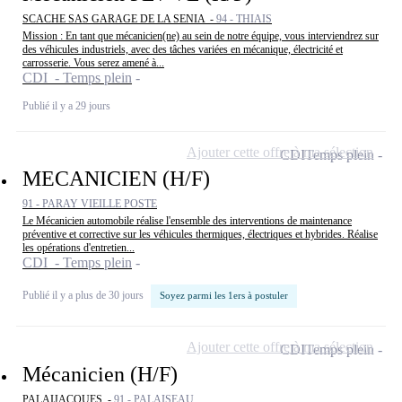
SCACHE SAS GARAGE DE LA SENIA -
94 - THIAIS
Mission : En tant que mécanicien(ne) au sein de notre équipe, vous interviendrez sur
des véhicules industriels, avec des tâches variées en mécanique, électricité et
carrosserie. Vous serez amené à...
CDI - Temps plein
Publié il y a 29 jours
Ajouter cette offre à ma sélection
CDI
Temps plein
MECANICIEN (H/F)
91 - PARAY VIEILLE POSTE
Le Mécanicien automobile réalise l'ensemble des interventions de maintenance
préventive et corrective sur les véhicules thermiques, électriques et hybrides. Réalise
les opérations d'entretien...
CDI - Temps plein
Publié il y a plus de 30 jours
Soyez parmi les 1ers à postuler
Ajouter cette offre à ma sélection
CDI
Temps plein
Mécanicien (H/F)
PALAIJACQUES -
91 - PALAISEAU