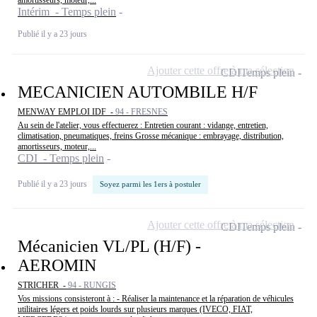
Intérim - Temps plein
Publié il y a 23 jours
Ajouter cette offre à ma sélection
CDI
Temps plein
MECANICIEN AUTOMBILE H/F
MENWAY EMPLOI IDF -
94 - FRESNES
Au sein de l'atelier, vous effectuerez : Entretien courant : vidange, entretien,
climatisation, pneumatiques, freins Grosse mécanique : embrayage, distribution,
amortisseurs, moteur,...
CDI - Temps plein
Publié il y a 23 jours
Soyez parmi les 1ers à postuler
Ajouter cette offre à ma sélection
CDI
Temps plein
Mécanicien VL/PL (H/F) -
AEROMIN
STRICHER -
94 - RUNGIS
Vos missions consisteront à : - Réaliser la maintenance et la réparation de véhicules
utilitaires légers et poids lourds sur plusieurs marques (IVECO, FIAT,