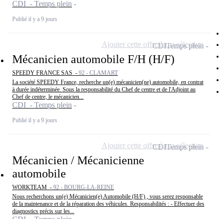
CDI - Temps plein
Publié il y a 9 jours
Ajouter cette offre à ma sélection
CDI
Temps plein
Mécanicien automobile F/H (H/F)
SPEEDY FRANCE SAS -
92 - CLAMART
La société SPEEDY France, recherche un(e) mécanicien(ne) automobile, en contrat
à durée indéterminée. Sous la responsabilité du Chef de centre et de l'Adjoint au
Chef de centre, le mécanicien...
CDI - Temps plein
Publié il y a 9 jours
Ajouter cette offre à ma sélection
CDI
Temps plein
Mécanicien / Mécanicienne
automobile
WORKTEAM -
92 - BOURG-LA-REINE
Nous recherchons un(e) Mécanicien(e) Automobile (H/F) , vous serez responsable
de la maintenance et de la réparation des véhicules. Responsabilités : - Effectuer des
diagnostics précis sur les...