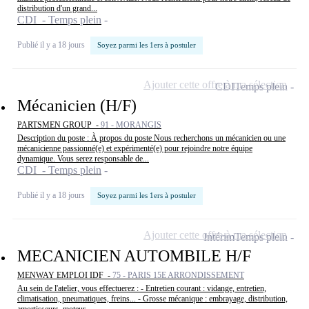
distribution d'un grand...
CDI - Temps plein
Publié il y a 18 jours
Soyez parmi les 1ers à postuler
Ajouter cette offre à ma sélection
CDI
Temps plein
Mécanicien (H/F)
PARTSMEN GROUP -
91 - MORANGIS
Description du poste : À propos du poste Nous recherchons un mécanicien ou une
mécanicienne passionné(e) et expérimenté(e) pour rejoindre notre équipe
dynamique. Vous serez responsable de...
CDI - Temps plein
Publié il y a 18 jours
Soyez parmi les 1ers à postuler
Ajouter cette offre à ma sélection
Intérim
Temps plein
MECANICIEN AUTOMBILE H/F
MENWAY EMPLOI IDF -
75 - PARIS 15E ARRONDISSEMENT
Au sein de l'atelier, vous effectuerez : - Entretien courant : vidange, entretien,
climatisation, pneumatiques, freins... - Grosse mécanique : embrayage, distribution,
amortisseurs, moteur,...