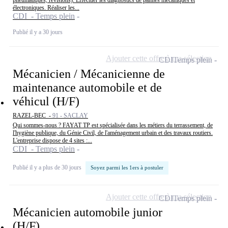
pneumatiques, révisions). Effectuer les diagnostics de pannes mécaniques et
électroniques. Réaliser les...
CDI - Temps plein
Publié il y a 30 jours
Ajouter cette offre à ma sélection
CDI
Temps plein
Mécanicien / Mécanicienne de
maintenance automobile et de
véhicul (H/F)
RAZEL-BEC -
91 - SACLAY
Qui sommes-nous ? FAYAT TP est spécialisée dans les métiers du terrassement, de
l'hygiène publique, du Génie Civil, de l'aménagement urbain et des travaux routiers.
L'entreprise dispose de 4 sites :...
CDI - Temps plein
Publié il y a plus de 30 jours
Soyez parmi les 1ers à postuler
Ajouter cette offre à ma sélection
CDI
Temps plein
Mécanicien automobile junior
(H/F)