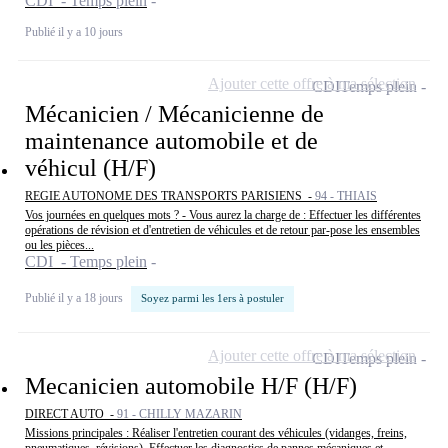
CDI - Temps plein
Publié il y a 10 jours
Ajouter cette offre à ma sélection
CDI
Temps plein
Mécanicien / Mécanicienne de
maintenance automobile et de
véhicul (H/F)
REGIE AUTONOME DES TRANSPORTS PARISIENS -
94 - THIAIS
Vos journées en quelques mots ? - Vous aurez la charge de : Effectuer les différentes
opérations de révision et d'entretien de véhicules et de retour par-pose les ensembles
ou les pièces...
CDI - Temps plein
Publié il y a 18 jours
Soyez parmi les 1ers à postuler
Ajouter cette offre à ma sélection
CDI
Temps plein
Mecanicien automobile H/F (H/F)
DIRECT AUTO -
91 - CHILLY MAZARIN
Missions principales : Réaliser l'entretien courant des véhicules (vidanges, freins,