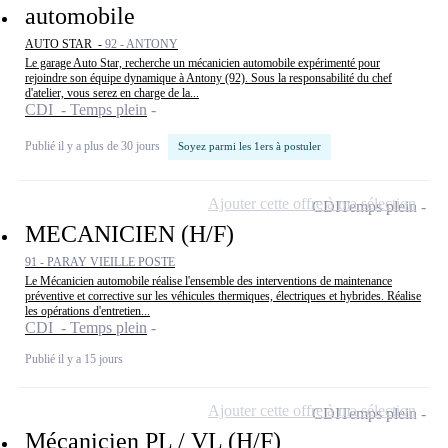
automobile
AUTO STAR -
92 - ANTONY
Le garage Auto Star, recherche un mécanicien automobile expérimenté pour
rejoindre son équipe dynamique à Antony (92). Sous la responsabilité du chef
d'atelier, vous serez en charge de la...
CDI - Temps plein
Publié il y a plus de 30 jours
Soyez parmi les 1ers à postuler
Ajouter cette offre à ma sélection
CDI
Temps plein
MECANICIEN (H/F)
91 - PARAY VIEILLE POSTE
Le Mécanicien automobile réalise l'ensemble des interventions de maintenance
préventive et corrective sur les véhicules thermiques, électriques et hybrides. Réalise
les opérations d'entretien...
CDI - Temps plein
Publié il y a 15 jours
Ajouter cette offre à ma sélection
CDI
Temps plein
Mécanicien PL / VL (H/F)