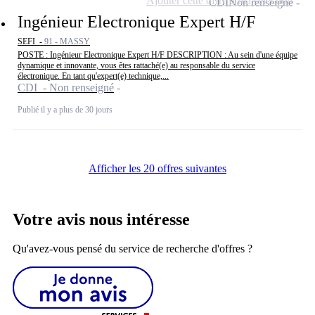
Ajouter cette offre à ma sélection
CDI
Non renseigné
Ingénieur Electronique Expert H/F
SEFI -
91 - MASSY
POSTE : Ingénieur Electronique Expert H/F DESCRIPTION : Au sein d'une équipe
dynamique et innovante, vous êtes rattaché(e) au responsable du service
électronique. En tant qu'expert(e) technique,...
CDI - Non renseigné
Publié il y a plus de 30 jours
Afficher les 20 offres suivantes
Votre avis nous intéresse
Qu'avez-vous pensé du service de recherche d'offres ?