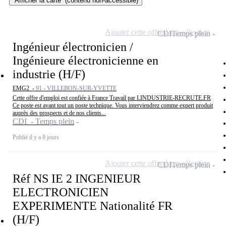
Afficher la carte
(contenu non-accessible)
Ajouter cette offre à ma sélection
CDI
Temps plein
Ingénieur électronicien /
Ingénieure électronicienne en
industrie (H/F)
EMG2 -
91 - VILLEBON-SUR-YVETTE
Cette offre d'emploi est confiée à France Travail par LINDUSTRIE-RECRUTE.FR
Ce poste est avant tout un poste technique. Vous interviendrez comme expert produit
auprès des prospects et de nos clients...
CDI - Temps plein
Publié il y a 8 jours
Ajouter cette offre à ma sélection
CDI
Temps plein
Réf NS IE 2 INGENIEUR
ELECTRONICIEN
EXPERIMENTE Nationalité FR
(H/F)