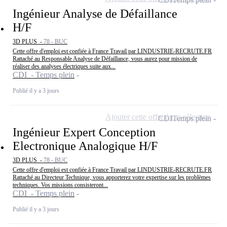
Ingénieur Analyse de Défaillance
H/F
3D PLUS -
78 - BUC
Cette offre d'emploi est confiée à France Travail par LINDUSTRIE-RECRUTE.FR
Rattaché au Responsable Analyse de Défaillance, vous aurez pour mission de
réaliser des analyses électriques suite aux...
CDI - Temps plein
Publié il y a 3 jours
Ajouter cette offre à ma sélection
CDI
Temps plein
Ingénieur Expert Conception
Electronique Analogique H/F
3D PLUS -
78 - BUC
Cette offre d'emploi est confiée à France Travail par LINDUSTRIE-RECRUTE.FR
Rattaché au Directeur Technique, vous apporterez votre expertise sur les problèmes
techniques. Vos missions consisteront...
CDI - Temps plein
Publié il y a 3 jours