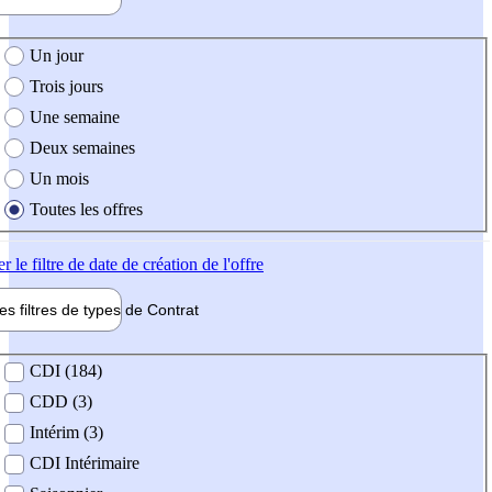
e création de l'offre
Un jour
Trois jours
Une semaine
Deux semaines
Un mois
Toutes les offres
er
le filtre de date de création de l'offre
les filtres de types de
Contrat
de contrat
CDI (184)
CDD (3)
Intérim (3)
CDI Intérimaire