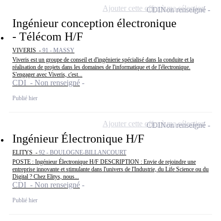
Ajouter cette offre à ma sélection
CDI
Non renseigné
Ingénieur conception électronique
- Télécom H/F
VIVERIS -
91 - MASSY
Viveris est un groupe de conseil et d'ingénierie spécialisé dans la conduite et la
réalisation de projets dans les domaines de l'informatique et de l'électronique.
S'engager avec Viveris, c'est...
CDI - Non renseigné
Publié hier
Ajouter cette offre à ma sélection
CDI
Non renseigné
Ingénieur Électronique H/F
ELITYS -
92 - BOULOGNE-BILLANCOURT
POSTE : Ingénieur Électronique H/F DESCRIPTION : Envie de rejoindre une
entreprise innovante et stimulante dans l'univers de l'Industrie, du Life Science ou du
Digital ? Chez Elitys, nous...
CDI - Non renseigné
Publié hier