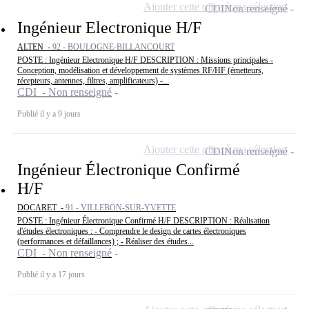
Ajouter cette offre à ma sélection
CDI
Non renseigné
Ingénieur Electronique H/F
ALTEN -
92 - BOULOGNE-BILLANCOURT
POSTE : Ingénieur Electronique H/F DESCRIPTION : Missions principales -
Conception, modélisation et développement de systèmes RF/HF (émetteurs,
récepteurs, antennes, filtres, amplificateurs) -...
CDI - Non renseigné
Publié il y a 9 jours
Ajouter cette offre à ma sélection
CDI
Non renseigné
Ingénieur Électronique Confirmé
H/F
DOCARET -
91 - VILLEBON-SUR-YVETTE
POSTE : Ingénieur Électronique Confirmé H/F DESCRIPTION : Réalisation
d'études électroniques : - Comprendre le design de cartes électroniques
(performances et défaillances) ; - Réaliser des études...
CDI - Non renseigné
Publié il y a 17 jours