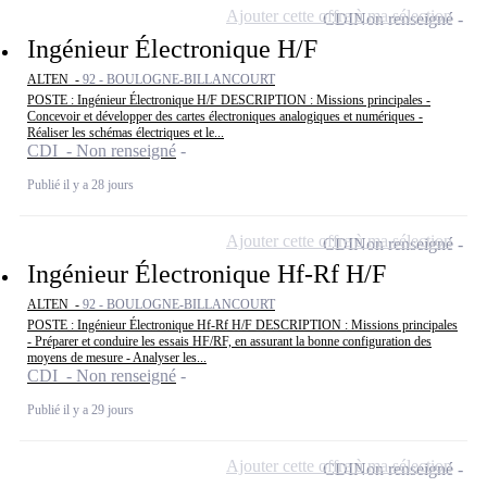
Ajouter cette offre à ma sélection
CDI
Non renseigné
Ingénieur Électronique H/F
ALTEN -
92 - BOULOGNE-BILLANCOURT
POSTE : Ingénieur Électronique H/F DESCRIPTION : Missions principales -
Concevoir et développer des cartes électroniques analogiques et numériques -
Réaliser les schémas électriques et le...
CDI - Non renseigné
Publié il y a 28 jours
Ajouter cette offre à ma sélection
CDI
Non renseigné
Ingénieur Électronique Hf-Rf H/F
ALTEN -
92 - BOULOGNE-BILLANCOURT
POSTE : Ingénieur Électronique Hf-Rf H/F DESCRIPTION : Missions principales
- Préparer et conduire les essais HF/RF, en assurant la bonne configuration des
moyens de mesure - Analyser les...
CDI - Non renseigné
Publié il y a 29 jours
Ajouter cette offre à ma sélection
CDI
Non renseigné