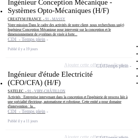
Ingénieur Conception Mécanique -
Systèmes Opto-Mécaniques (H/F)
CREATYM FRANCE -
91 - MASSY
Votre mission Dans le cadre des activités de notre client, nous recherchons un(e)
Ingénieur Conception Mécanique pour intervenir sur la conception et le
dimensionnement de systèmes de visée à forte...
CDI - Temps plein
Publié il y a 19 jours
Ajouter cette offre à ma sélection
CDI
Temps plein
Ingénieur d'étude Electricité
(CFO/CFA) (H/F)
SATELEC -
91 - VIRY-CHÂTILLON
Activités : Entreprise intervenant dans la conception et l'ingénierie de process liée à
une spécialité électrique, automatisme et robotique. Cette entité a pour domaine
d'intervention : la...
CDI - Temps plein
Publié il y a 11 jours
Ajouter cette offre à ma sélection
CDI
Temps plein