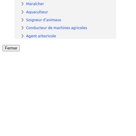
Fermer
Fermer
le détail de l'offre
/
Offre
sur
Offre précéden