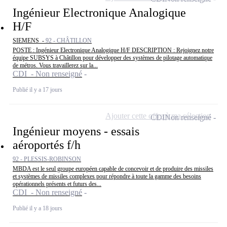
Ingénieur Electronique Analogique
H/F
SIEMENS -
92 - CHÂTILLON
POSTE : Ingénieur Electronique Analogique H/F DESCRIPTION : Rejoignez notre
équipe SUBSYS à Châtillon pour développer des systèmes de pilotage automatique
de métros. Vous travaillerez sur la...
CDI - Non renseigné
Publié il y a 17 jours
Ajouter cette offre à ma sélection
CDI
Non renseigné
Ingénieur moyens - essais
aéroportés f/h
92 - PLESSIS-ROBINSON
MBDA est le seul groupe européen capable de concevoir et de produire des missiles
et systèmes de missiles complexes pour répondre à toute la gamme des besoins
opérationnels présents et futurs des...
CDI - Non renseigné
Publié il y a 18 jours