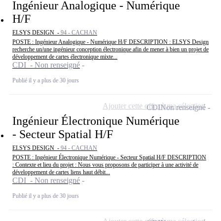
Ingénieur Analogique - Numérique
H/F
ELSYS DESIGN -
94 - CACHAN
POSTE : Ingénieur Analogique - Numérique H/F DESCRIPTION : ELSYS Design
recherche un/une ingénieur conception électronique afin de mener à bien un projet de
développement de cartes électronique mixte...
CDI - Non renseigné
Publié il y a plus de 30 jours
Ajouter cette offre à ma sélection
CDI
Non renseigné
Ingénieur Électronique Numérique
- Secteur Spatial H/F
ELSYS DESIGN -
94 - CACHAN
POSTE : Ingénieur Électronique Numérique - Secteur Spatial H/F DESCRIPTION
: Contexte et lieu du projet : Nous vous proposons de participer à une activité de
développement de cartes liens haut débit...
CDI - Non renseigné
Publié il y a plus de 30 jours