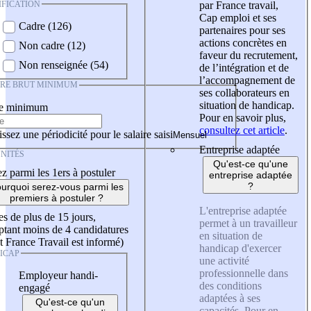
IFICATION
par France travail,
Cap emploi et ses
Cadre (126)
partenaires pour ses
actions concrètes en
Non cadre (12)
faveur du recrutement,
Non renseignée (54)
de l’intégration et de
l’accompagnement de
IRE BRUT MINIMUM
ses collaborateurs en
situation de handicap.
re minimum
Pour en savoir plus,
consultez cet article
.
ssez une périodicité pour le salaire saisi
Entreprise adaptée
NITÉS
Qu'est-ce qu'une
z parmi les 1ers à postuler
entreprise adaptée
?
urquoi serez-vous parmi les
premiers à postuler ?
L'entreprise adaptée
es de plus de 15 jours,
permet à un travailleur
tant moins de 4 candidatures
en situation de
t France Travail est informé)
handicap d'exercer
ICAP
une activité
professionnelle dans
Employeur handi-
des conditions
engagé
adaptées à ses
Qu'est-ce qu'un
capacités. Pour en