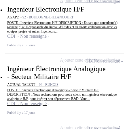
Ajouter cette offre à ma sélection
CDI
Non renseigné
Ingenieur Electronique H/F
AGAP2 -
92 - BOULOGNE-BILLANCOURT
POSTE : Ingenieur Electronique H/F DESCRIPTION : En tant que consultant(e)
rattaché(e) au Responsable du Bureau d'Études et en étroite collaboration avec les
équipes projets et autres Ingénieurs...
CDI - Non renseigné
Publié il y a 17 jours
Ajouter cette offre à ma sélection
CDI
Non renseigné
Ingénieur Électronique Analogique
- Secteur Militaire H/F
ACTUAL TALENT -
94 - RUNGIS
POSTE : Ingénieur Électronique Analogique - Secteur Militaire H/F
DESCRIPTION : Nous recherchons pour notre client, un Ingénieur électronique
analogique H/F, pour intégrer son département R&D. Vous...
CDI - Non renseigné
Publié il y a 17 jours
Ajouter cette offre à ma sélection
CDI
Non renseigné