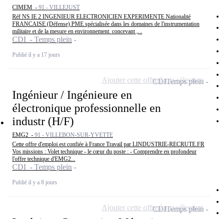
CIMEM -
91 - VILLEJUST
Réf NS IE 2 INGENIEUR ELECTRONICIEN EXPERIMENTE Nationalité
FRANCAISE (Défense) PME spécialisée dans les domaines de l'instrumentation
militaire et de la mesure en environnement. concevant ,...
CDI - Temps plein
Publié il y a 17 jours
Ajouter cette offre à ma sélection
CDI
Temps plein
Ingénieur / Ingénieure en
électronique professionnelle en
industr (H/F)
EMG2 -
91 - VILLEBON-SUR-YVETTE
Cette offre d'emploi est confiée à France Travail par LINDUSTRIE-RECRUTE.FR
Vos missions : Volet technique - le cœur du poste : - Comprendre en profondeur
l'offre technique d'EMG2...
CDI - Temps plein
Publié il y a 8 jours
Ajouter cette offre à ma sélection
CDI
Temps plein