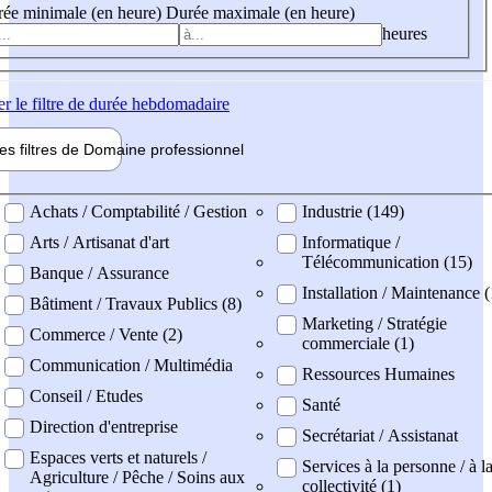
ée minimale (en heure)
Durée maximale (en heure)
heures
er
le filtre de durée hebdomadaire
les filtres de
Domaine pro
fessionnel
ne professionel
Achats / Comptabilité / Gestion
Industrie (149)
Arts / Artisanat d'art
Informatique /
Télécommunication (15)
Banque / Assurance
Installation / Maintenance 
Bâtiment / Travaux Publics (8)
Marketing / Stratégie
Commerce / Vente (2)
commerciale (1)
Communication / Multimédia
Ressources Humaines
Conseil / Etudes
Santé
Direction d'entreprise
Secrétariat / Assistanat
Espaces verts et naturels /
Services à la personne / à l
Agriculture / Pêche / Soins aux
collectivité (1)