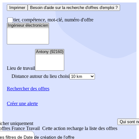
Imprimer
Besoin d'aide sur la recherche d'offres d'emploi ?
Métier, compétence, mot-clé, numéro d'offre
Lieu de travail
Distance autour du lieu choisi
Rechercher
des offres
Créer une alerte
Qui sont n
icher uniquement
 offres France Travail
Cette action recharge la liste des offres
les filtres de
Date de création
de l'offre