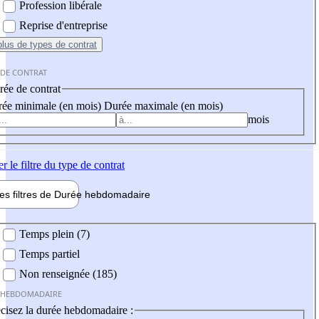
Profession libérale
Reprise d'entreprise
plus
de types de contrat
 DE CONTRAT
ée de contrat
ée minimale (en mois)
Durée maximale (en mois)
mois
er
le filtre du type de contrat
les filtres de
Durée hebdo
madaire
 hebdomadaire
Temps plein (7)
Temps partiel
Non renseignée (185)
 HEBDOMADAIRE
cisez la durée hebdomadaire :