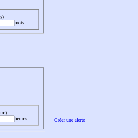
s)
mois
ure)
heures
Créer une alerte