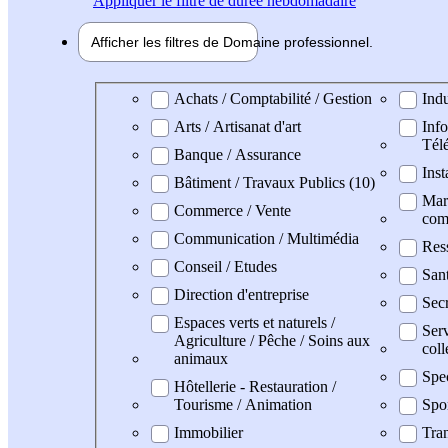
Appliquer
le filtre de durée hebdomadaire
Afficher les filtres de
Domaine pro
fessionnel
Domaine professionel
Achats / Comptabilité / Gestion
Indu
Arts / Artisanat d'art
Info
Tél
Banque / Assurance
Inst
Bâtiment / Travaux Publics (10)
Mark
Commerce / Vente
com
Communication / Multimédia
Res
Conseil / Etudes
San
Direction d'entreprise
Secr
Espaces verts et naturels /
Serv
Agriculture / Pêche / Soins aux
coll
animaux
Spe
Hôtellerie - Restauration /
Tourisme / Animation
Spo
Immobilier
Tran