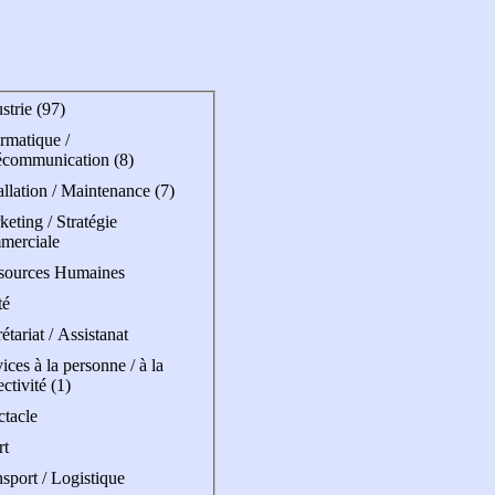
strie (97)
rmatique /
écommunication (8)
allation / Maintenance (7)
eting / Stratégie
merciale
sources Humaines
té
étariat / Assistanat
ices à la personne / à la
ectivité (1)
ctacle
rt
sport / Logistique