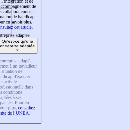
 l’intégration et de
’accompagnement de
s collaborateurs en
tuation de handicap.
ur en savoir plus,
nsultez cet article
.
treprise adaptée
Qu'est-ce qu'une
entreprise adaptée
?
entreprise adaptée
rmet à un travailleur
 situation de
ndicap d'exercer
e activité
ofessionnelle dans
s conditions
aptées à ses
pacités. Pour en
voir plus,
consultez
 site de l’UNEA
.