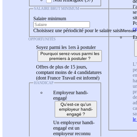
de
l
SALAIRE BRUT MINIMUM
se
si
Salaire minimum
Po
co
Choisissez une périodicité pour le salaire saisi
En
OPPORTUNITÉS
Soyez parmi les 1ers à postuler
Pourquoi serez-vous parmi les
premiers à postuler ?
L'
Offres de plus de 15 jours,
pe
comptant moins de 4 candidatures
en
(dont France Travail est informé)
ha
HANDICAP
un
pr
Employeur handi-
de
engagé
ad
Qu'est-ce qu'un
ca
employeur handi-
sa
engagé ?
le
Un employeur handi-
engagé est un
employeur reconnu