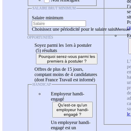
de
l
SALAIRE BRUT MINIMUM
se
si
Salaire minimum
Po
co
Choisissez une périodicité pour le salaire saisi
En
OPPORTUNITÉS
Soyez parmi les 1ers à postuler
(5)
résultats
Pourquoi serez-vous parmi les
L'
premiers à postuler ?
pe
Offres de plus de 15 jours,
en
comptant moins de 4 candidatures
ha
(dont France Travail est informé)
un
HANDICAP
pr
de
Employeur handi-
ad
engagé
ca
Qu'est-ce qu'un
sa
employeur handi-
le
engagé ?
Un employeur handi-
engagé est un