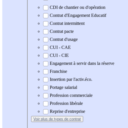
CDI de chantier ou d'opération
Contrat d'Engagement Educatif
Contrat intermittent
Contrat pacte
Contrat d'usage
CUI - CAE
CUI - CIE
Engagement à servir dans la réserve
Franchise
Insertion par l'activ.éco.
Portage salarial
Profession commerciale
Profession libérale
Reprise d'entreprise
Voir plus
de types de contrat