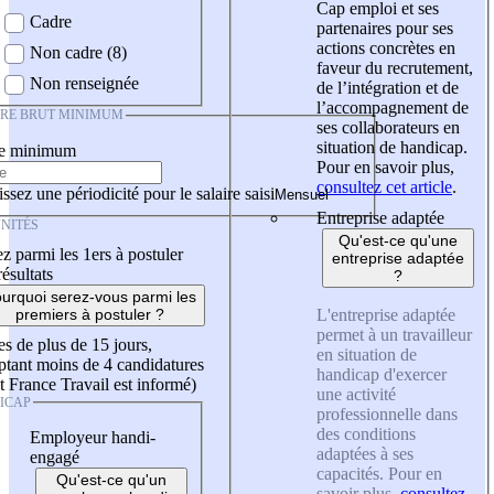
Cap emploi et ses
Cadre
partenaires pour ses
actions concrètes en
Non cadre (8)
faveur du recrutement,
Non renseignée
de l’intégration et de
l’accompagnement de
IRE BRUT MINIMUM
ses collaborateurs en
situation de handicap.
re minimum
Pour en savoir plus,
consultez cet article
.
ssez une périodicité pour le salaire saisi
Entreprise adaptée
NITÉS
Qu'est-ce qu'une
z parmi les 1ers à postuler
entreprise adaptée
résultats
?
urquoi serez-vous parmi les
L'entreprise adaptée
premiers à postuler ?
permet à un travailleur
es de plus de 15 jours,
en situation de
tant moins de 4 candidatures
handicap d'exercer
t France Travail est informé)
une activité
ICAP
professionnelle dans
des conditions
Employeur handi-
adaptées à ses
engagé
capacités. Pour en
Qu'est-ce qu'un
savoir plus,
consultez