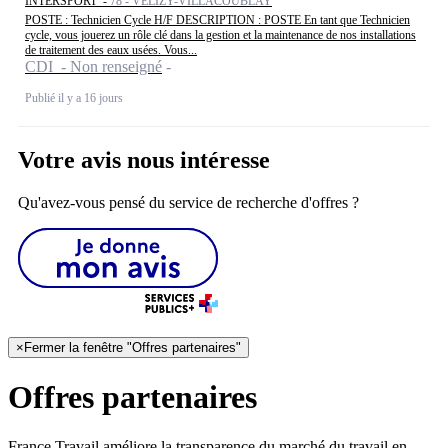
INTERSPORT -
78 - VÉLIZY-VILLACOUBLAY
POSTE : Technicien Cycle H/F DESCRIPTION : POSTE En tant que Technicien
cycle, vous jouerez un rôle clé dans la gestion et la maintenance de nos installations
de traitement des eaux usées. Vous...
CDI - Non renseigné
Publié il y a 16 jours
Votre avis nous intéresse
Qu'avez-vous pensé du service de recherche d'offres ?
×
Fermer la fenêtre "Offres partenaires"
Offres partenaires
France Travail améliore la transparence du marché du travail en