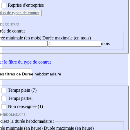
Reprise d'entreprise
plus
de types de contrat
 DE CONTRAT
ée de contrat
ée minimale (en mois)
Durée maximale (en mois)
mois
er
le filtre du type de contrat
les filtres de
Durée hebdo
madaire
 hebdomadaire
Temps plein (7)
Temps partiel
Non renseignée (1)
 HEBDOMADAIRE
cisez la durée hebdomadaire :
ée minimale (en heure)
Durée maximale (en heure)