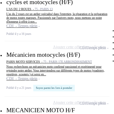
cycles et motocycles (H/F)
L'AS DU 2 ROUES -
75 - PARIS 13
L'as du 2 roues est un atelier spécialisé dans l'entretien, la réparation et la préparation
de motos toutes marques. Passionnés par l'univers moto, nous mettons un point
d'honneur à offrir à nos...
CDI - Temps plein
Publié il y a 16 jours
Ajouter cette offre à ma sélection
CDI
Temps plein
Mécanicien motocycles (H/F)
PARIS MOTO SERVICES -
75 - PARIS 17E ARRONDISSEMENT
Nous recherchons un mécanicien moto confirmé passionné et expérimenté pour
rejoindre notre atelier. Vous interviendrez sur différents types de motos (roadsters,
sportives, scooters.) et serez en...
CDI - Temps plein
Publié il y a 21 jours
Soyez parmi les 1ers à postuler
Ajouter cette offre à ma sélection
CDI
Temps plein
MECANICIEN MOTO H/F