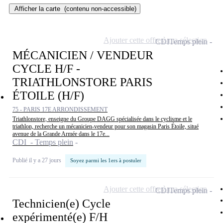
Afficher la carte
(contenu non-accessible)
Ajouter cette offre à ma sélection
CDI
Temps plein
MÉCANICIEN / VENDEUR
CYCLE H/F -
TRIATHLONSTORE PARIS
ÉTOILE (H/F)
75 - PARIS 17E ARRONDISSEMENT
Triathlonstore, enseigne du Groupe DAGG spécialisée dans le cyclisme et le
triathlon, recherche un mécanicien-vendeur pour son magasin Paris Étoile, situé
avenue de la Grande Armée dans le 17e...
CDI - Temps plein
Publié il y a 27 jours
Soyez parmi les 1ers à postuler
Ajouter cette offre à ma sélection
CDI
Temps plein
Technicien(e) Cycle
expérimenté(e) F/H