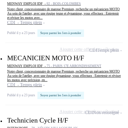
MENWAY EMPLOI IDF -
92 - BOIS-COLOMBES
Notre client, concessionnaire de marque Premium, recherche un mécanicien MOTO
Au sein de l'atelier, avec une équipe jeune et dynamique, vous effectuez : Entretenir
et réviser les motos avec...
CDI - Temps plein
Publié il y a 23 jours
Soyez parmi les 1ers à postuler
Ajouter cette offre à ma sélection
CDI
Temps plein
MECANICIEN MOTO H/F
MENWAY EMPLOI IDF -
75 - PARIS 17E ARRONDISSEMENT
Notre client, concessionnaire de marque Premium, recherche un mécanicien MOTO
Au sein de l'atelier, avec une équipe dynamique, vous effectuez : Entretenir et réviser
les motos avec précision, en...
CDI - Temps plein
Publié il y a 23 jours
Soyez parmi les 1ers à postuler
Ajouter cette offre à ma sélection
CDI
Non renseigné
Technicien Cycle H/F