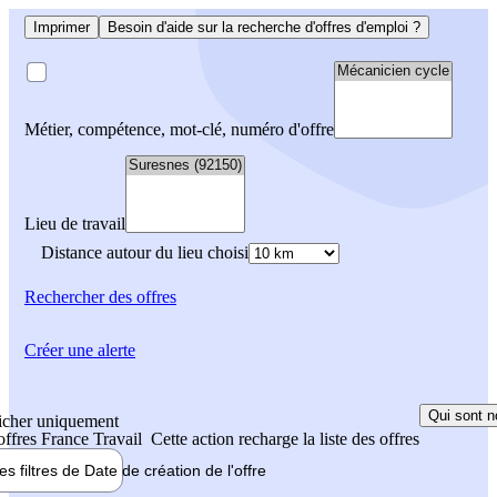
Imprimer
Besoin d'aide sur la recherche d'offres d'emploi ?
Métier, compétence, mot-clé, numéro d'offre
Lieu de travail
Distance autour du lieu choisi
Rechercher
des offres
Créer une alerte
Qui sont n
icher uniquement
 offres France Travail
Cette action recharge la liste des offres
les filtres de
Date de création
de l'offre