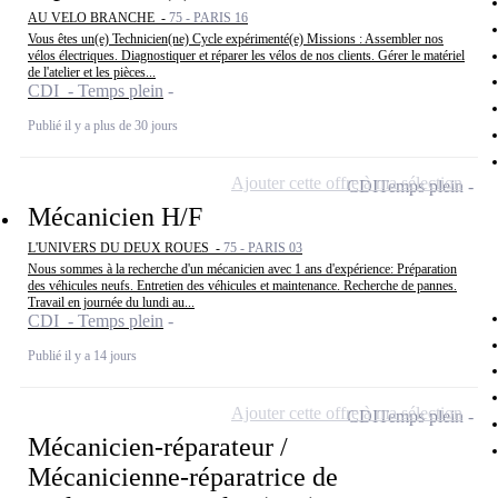
AU VELO BRANCHE -
75 - PARIS 16
Vous êtes un(e) Technicien(ne) Cycle expérimenté(e) Missions : Assembler nos
vélos électriques. Diagnostiquer et réparer les vélos de nos clients. Gérer le matériel
de l'atelier et les pièces...
CDI - Temps plein
Publié il y a plus de 30 jours
Ajouter cette offre à ma sélection
CDI
Temps plein
Mécanicien H/F
L'UNIVERS DU DEUX ROUES -
75 - PARIS 03
Nous sommes à la recherche d'un mécanicien avec 1 ans d'expérience: Préparation
des véhicules neufs. Entretien des véhicules et maintenance. Recherche de pannes.
Travail en journée du lundi au...
CDI - Temps plein
Publié il y a 14 jours
Ajouter cette offre à ma sélection
CDI
Temps plein
Mécanicien-réparateur /
Mécanicienne-réparatrice de