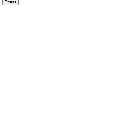
Fermer
Fermer
le détail de l'offre
/
Offre
sur
Offre précéden