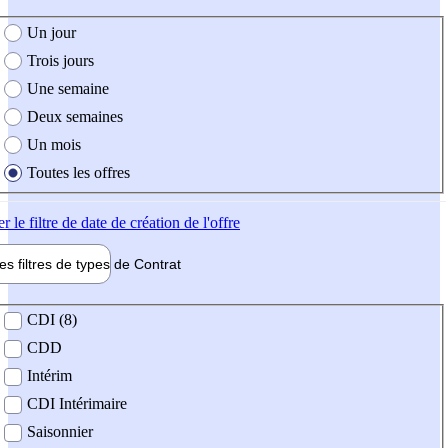
e création de l'offre
Un jour
Trois jours
Une semaine
Deux semaines
Un mois
Toutes les offres
er
le filtre de date de création de l'offre
les filtres de types de
Contrat
de contrat
CDI (8)
CDD
Intérim
CDI Intérimaire
Saisonnier