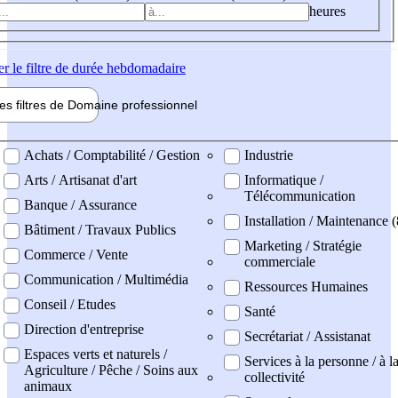
heures
er
le filtre de durée hebdomadaire
les filtres de
Domaine pro
fessionnel
ne professionel
Achats / Comptabilité / Gestion
Industrie
Arts / Artisanat d'art
Informatique /
Télécommunication
Banque / Assurance
Installation / Maintenance (
Bâtiment / Travaux Publics
Marketing / Stratégie
Commerce / Vente
commerciale
Communication / Multimédia
Ressources Humaines
Conseil / Etudes
Santé
Direction d'entreprise
Secrétariat / Assistanat
Espaces verts et naturels /
Services à la personne / à l
Agriculture / Pêche / Soins aux
collectivité
animaux