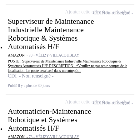
Ajouter cette offre à ma sélection
CDI
Non renseigné
Superviseur de Maintenance
Industrielle Maintenance
Robotique & Systèmes
Automatisés H/F
AMAZON -
78 - VÉLIZY-VILLACOUBLAY
POSTE : Superviseur de Maintenance Industrielle Maintenance Robotique &
Systèmes Automatisés H/F DESCRIPTION : *Veuillez ne pas tenir compte de la
localisation. Le poste sera basé dans un entrepôt...
CDI - Non renseigné
Publié il y a plus de 30 jours
Ajouter cette offre à ma sélection
CDI
Non renseigné
Automaticien-Maintenance
Robotique et Systèmes
Automatisés H/F
AMAZON -
78 - VÉLIZY-VILLACOUBLAY