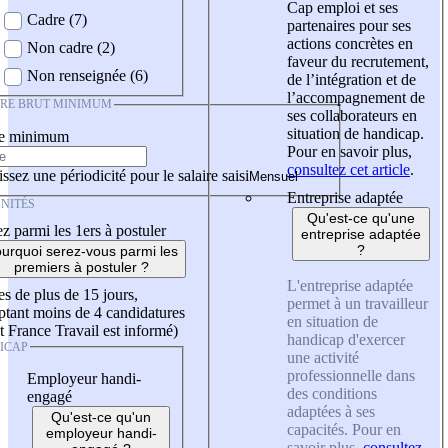
Cap emploi et ses
Cadre (7)
partenaires pour ses
actions concrètes en
Non cadre (2)
faveur du recrutement,
Non renseignée (6)
de l’intégration et de
l’accompagnement de
IRE BRUT MINIMUM
ses collaborateurs en
situation de handicap.
re minimum
Pour en savoir plus,
consultez cet article
.
ssez une périodicité pour le salaire saisi
Entreprise adaptée
NITÉS
Qu'est-ce qu'une
z parmi les 1ers à postuler
entreprise adaptée
?
urquoi serez-vous parmi les
premiers à postuler ?
L'entreprise adaptée
es de plus de 15 jours,
permet à un travailleur
tant moins de 4 candidatures
en situation de
t France Travail est informé)
handicap d'exercer
ICAP
une activité
professionnelle dans
Employeur handi-
des conditions
engagé
adaptées à ses
Qu'est-ce qu'un
capacités. Pour en
employeur handi-
savoir plus,
consultez