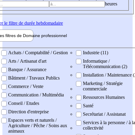
heures
er
le filtre de durée hebdomadaire
les filtres de
Domaine pro
fessionnel
ne professionel
Achats / Comptabilité / Gestion
Industrie (11)
Arts / Artisanat d'art
Informatique /
Télécommunication (2)
Banque / Assurance
Installation / Maintenance (
Bâtiment / Travaux Publics
Marketing / Stratégie
Commerce / Vente
commerciale
Communication / Multimédia
Ressources Humaines
Conseil / Etudes
Santé
Direction d'entreprise
Secrétariat / Assistanat
Espaces verts et naturels /
Services à la personne / à l
Agriculture / Pêche / Soins aux
collectivité
animaux