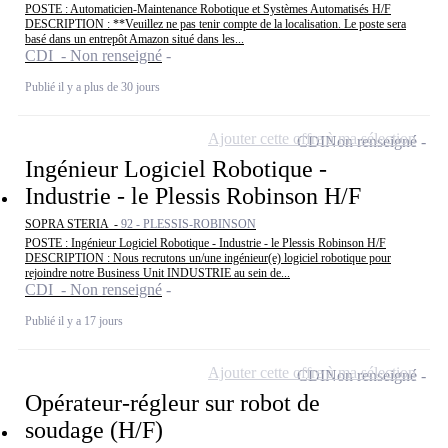
POSTE : Automaticien-Maintenance Robotique et Systèmes Automatisés H/F
DESCRIPTION : **Veuillez ne pas tenir compte de la localisation. Le poste sera
basé dans un entrepôt Amazon situé dans les...
CDI - Non renseigné
Publié il y a plus de 30 jours
Ajouter cette offre à ma sélection
CDI
Non renseigné
Ingénieur Logiciel Robotique -
Industrie - le Plessis Robinson H/F
SOPRA STERIA -
92 - PLESSIS-ROBINSON
POSTE : Ingénieur Logiciel Robotique - Industrie - le Plessis Robinson H/F
DESCRIPTION : Nous recrutons un/une ingénieur(e) logiciel robotique pour
rejoindre notre Business Unit INDUSTRIE au sein de...
CDI - Non renseigné
Publié il y a 17 jours
Ajouter cette offre à ma sélection
CDI
Non renseigné
Opérateur-régleur sur robot de
soudage (H/F)