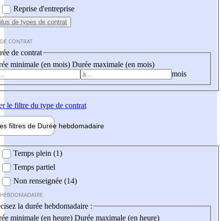
Reprise d'entreprise
plus
de types de contrat
 DE CONTRAT
ée de contrat
ée minimale (en mois)
Durée maximale (en mois)
mois
er
le filtre du type de contrat
les filtres de
Durée hebdo
madaire
 hebdomadaire
Temps plein (1)
Temps partiel
Non renseignée (14)
 HEBDOMADAIRE
cisez la durée hebdomadaire :
ée minimale (en heure)
Durée maximale (en heure)