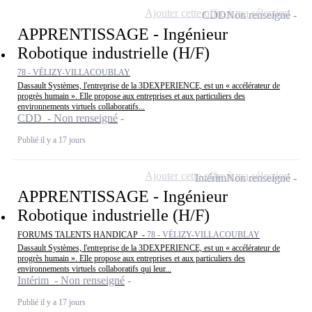
Ajouter cette offre à ma sélection
CDD
Non renseigné
APPRENTISSAGE - Ingénieur
Robotique industrielle (H/F)
78 - VÉLIZY-VILLACOUBLAY
Dassault Systèmes, l'entreprise de la 3DEXPERIENCE, est un « accélérateur de
progrès humain ». Elle propose aux entreprises et aux particuliers des
environnements virtuels collaboratifs...
CDD - Non renseigné
Publié il y a 17 jours
Ajouter cette offre à ma sélection
Intérim
Non renseigné
APPRENTISSAGE - Ingénieur
Robotique industrielle (H/F)
FORUMS TALENTS HANDICAP -
78 - VÉLIZY-VILLACOUBLAY
Dassault Systèmes, l'entreprise de la 3DEXPERIENCE, est un « accélérateur de
progrès humain ». Elle propose aux entreprises et aux particuliers des
environnements virtuels collaboratifs qui leur...
Intérim - Non renseigné
Publié il y a 17 jours