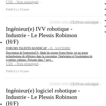
CDI - Non renseigné
Publié il y a 14 jours
Ajouter cette offre à ma sélection
CDI
Non renseigné
Ingénieur(e) IVV robotique -
Industrie - Le Plessis Robinson
(H/F)
FORUMS TALENTS HANDICAP -
92 - NANTERRE
Description de l'entrepriseCS, filiale du groupe Sopra Steria, est un acteur
technologique de référence dans la conception, l'intégration et l'exploitation de
systèmes critiques. Présents dans 7 pays...
CDI - Non renseigné
Publié il y a 16 jours
Ajouter cette offre à ma sélection
CDI
Non renseigné
Ingénieur(e) logiciel robotique -
Industrie - Le Plessis Robinson
(H/F)