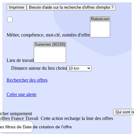
Imprimer
Besoin d'aide sur la recherche d'offres d'emploi ?
Métier, compétence, mot-clé, numéro d'offre
Lieu de travail
Distance autour du lieu choisi
Rechercher
des offres
Créer une alerte
Qui sont n
icher uniquement
 offres France Travail
Cette action recharge la liste des offres
les filtres de
Date de création
de l'offre