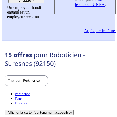
engagé ?
le site de l’UNEA
.
Un employeur handi-
engagé est un
employeur reconnu
Appliquer
les filtres
15 offres
pour Roboticien -
Suresnes (92150)
Trier par
Pertinence
Pertinence
Date
Distance
Afficher la carte
(contenu non-accessible)