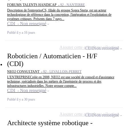
FORUMS TALENTS HANDICAP -
92 - NANTERRE
Description de l'entrepriseCS, filiale du groupe Sopra Steria, est un acteur
technologique de référence dans la conception, l'intégration et l'exploitation de
systèmes critiques. Présents dans 7 pays...
CDI - Non renseigné
Publié il y a 16 jours
Ajouter cette offre à ma sélection
CDI
Non renseigné
Roboticien / Automaticien - H/F
(CDI)
NEO2 CONSULTANT -
92 - LEVALLOIS-PERRET
L'ENTREPRISECréée en 2008, NEO2 est une société de conseil et d'assistance
technique, spécialisée dans les métiers de l'ingénierie de process et des
infrastructures industrielles. Notre groupe compte...
CDI - Non renseigné
Publié il y a 30 jours
Ajouter cette offre à ma sélection
CDI
Non renseigné
Architecte système robotique -