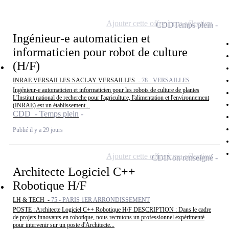
Ajouter cette offre à ma sélection
CDD
Temps plein
Ingénieur-e automaticien et
informaticien pour robot de culture
(H/F)
INRAE VERSAILLES-SACLAY VERSAILLES -
78 - VERSAILLES
Ingénieur-e automaticien et informaticien pour les robots de culture de plantes
L'Institut national de recherche pour l'agriculture, l'alimentation et l'environnement
(INRAE) est un établissement...
CDD - Temps plein
Publié il y a 29 jours
Ajouter cette offre à ma sélection
CDI
Non renseigné
Architecte Logiciel C++
Robotique H/F
LH & TECH -
75 - PARIS 1ER ARRONDISSEMENT
POSTE : Architecte Logiciel C++ Robotique H/F DESCRIPTION : Dans le cadre
de projets innovants en robotique, nous recrutons un professionnel expérimenté
pour intervenir sur un poste d'Architecte...