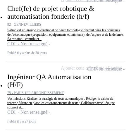
CDI
Non renseigné
Chef(fe) de projet robotique &
automatisation fonderie (h/f)
92 - GENNEVILLIERS
Safran est un groupe international de haute technologie opérant dans les domaines
de l'aéronautique (propulsion, équipements et intérieurs), de l'espace et de la défense.
Sa mission : contribuer...
CDI - Non renseigné
Publié il y a plus de 30 jours
Ajouter cette offre à ma sélection
CDI
Non renseigné
Ingénieur QA Automatisation
(H/F)
75 - PARIS 1ER ARRONDISSEMENT
Vos missions Réaliser la stratégie de tests automatiques ; Rédiger le cahier de
recette ; Mettre en place les environnements de tests ; Collaborer avec l’équipe
support et...
CDI - Non renseigné
Publié il y a 27 jours