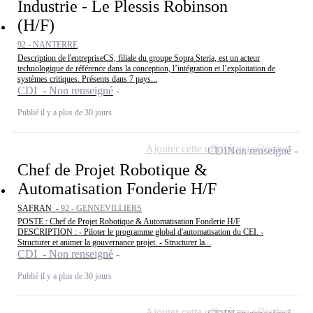
Industrie - Le Plessis Robinson
(H/F)
92 - NANTERRE
Description de l'entrepriseCS, filiale du groupe Sopra Steria, est un acteur
technologique de référence dans la conception, l’intégration et l’exploitation de
systèmes critiques. Présents dans 7 pays...
CDI - Non renseigné
Publié il y a plus de 30 jours
Ajouter cette offre à ma sélection
CDI
Non renseigné
Chef de Projet Robotique &
Automatisation Fonderie H/F
SAFRAN -
92 - GENNEVILLIERS
POSTE : Chef de Projet Robotique & Automatisation Fonderie H/F
DESCRIPTION : - Piloter le programme global d'automatisation du CEI. -
Structurer et animer la gouvernance projet. - Structurer la...
CDI - Non renseigné
Publié il y a plus de 30 jours
Ajouter cette offre à ma sélection