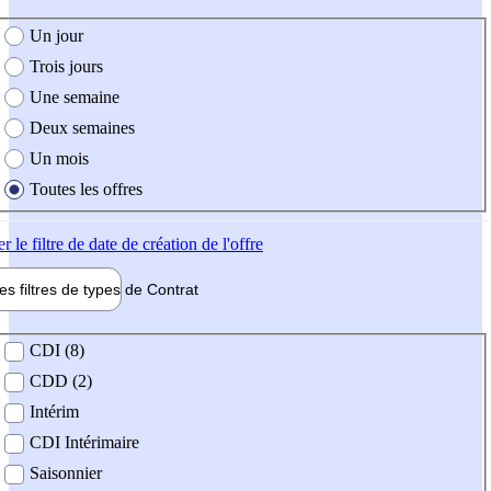
e création de l'offre
Un jour
Trois jours
Une semaine
Deux semaines
Un mois
Toutes les offres
er
le filtre de date de création de l'offre
les filtres de types de
Contrat
de contrat
CDI (8)
CDD (2)
Intérim
CDI Intérimaire
Saisonnier