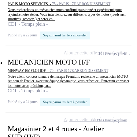
PARIS MOTO SERVICES -
75 - PARIS 17E ARRONDISSEMENT
Nous recherchons un mécanicien moto confirmé passionné et expérimenté pour
rejoindre notre atelier. Vous interviendrez sur différents types de motos (roadsters,
sportives, scooters.) et serez en...
CDI - Temps plein
Publié il y a 22 jours
Soyez parmi les 1ers à postuler
Ajouter cette offre à ma sélection
CDI
Temps plein
MECANICIEN MOTO H/F
MENWAY EMPLOI IDF -
75 - PARIS 17E ARRONDISSEMENT
Notre client, concessionnaire de marque Premium, recherche un mécanicien MOTO
Au sein de l'atelier, avec une équipe dynamique, vous effectuez : Entretenir et réviser
les motos avec précision, en...
CDI - Temps plein
Publié il y a 24 jours
Soyez parmi les 1ers à postuler
Ajouter cette offre à ma sélection
CDD
Temps plein
Magasinier 2 et 4 roues - Atelier
SUD (H/F) -