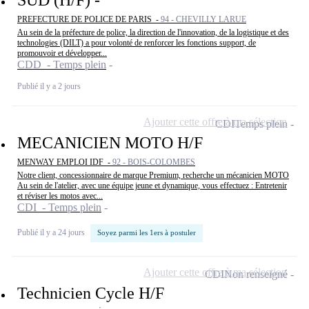
PREFECTURE DE POLICE DE PARIS -
94 - CHEVILLY LARUE
Au sein de la préfecture de police, la direction de l'innovation, de la logistique et des
technologies (DILT) a pour volonté de renforcer les fonctions support, de
promouvoir et développer...
CDD - Temps plein
Publié il y a 2 jours
Ajouter cette offre à ma sélection
CDI
Temps plein
MECANICIEN MOTO H/F
MENWAY EMPLOI IDF -
92 - BOIS-COLOMBES
Notre client, concessionnaire de marque Premium, recherche un mécanicien MOTO
Au sein de l'atelier, avec une équipe jeune et dynamique, vous effectuez : Entretenir
et réviser les motos avec...
CDI - Temps plein
Publié il y a 24 jours
Soyez parmi les 1ers à postuler
Ajouter cette offre à ma sélection
CDI
Non renseigné
Technicien Cycle H/F