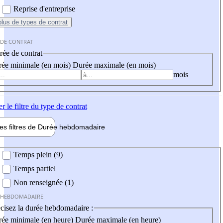
Reprise d'entreprise
plus
de types de contrat
 DE CONTRAT
ée de contrat
ée minimale (en mois)
Durée maximale (en mois)
mois
er
le filtre du type de contrat
les filtres de
Durée hebdo
madaire
 hebdomadaire
Temps plein (9)
Temps partiel
Non renseignée (1)
 HEBDOMADAIRE
cisez la durée hebdomadaire :
ée minimale (en heure)
Durée maximale (en heure)