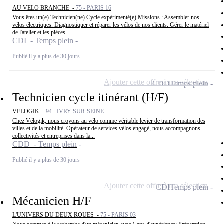
AU VELO BRANCHE -
75 - PARIS 16
Vous êtes un(e) Technicien(ne) Cycle expérimenté(e) Missions : Assembler nos
vélos électriques. Diagnostiquer et réparer les vélos de nos clients. Gérer le matériel
de l'atelier et les pièces...
CDI - Temps plein
Publié il y a plus de 30 jours
Ajouter cette offre à ma sélection
CDD
Temps plein
Technicien cycle itinérant (H/F)
VELOGIK -
94 - IVRY-SUR-SEINE
Chez Vélogik, nous croyons au vélo comme véritable levier de transformation des
villes et de la mobilité. Opérateur de services vélos engagé, nous accompagnons
collectivités et entreprises dans la...
CDD - Temps plein
Publié il y a plus de 30 jours
Ajouter cette offre à ma sélection
CDI
Temps plein
Mécanicien H/F
L'UNIVERS DU DEUX ROUES -
75 - PARIS 03