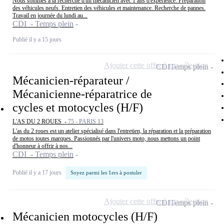
Nous sommes à la recherche d'un mécanicien avec 1 ans d'expérience: Préparation
des véhicules neufs. Entretien des véhicules et maintenance. Recherche de pannes.
Travail en journée du lundi au...
CDI - Temps plein
Publié il y a 15 jours
Ajouter cette offre à ma sélection
CDI
Temps plein
Mécanicien-réparateur /
Mécanicienne-réparatrice de
cycles et motocycles (H/F)
L'AS DU 2 ROUES -
75 - PARIS 13
L'as du 2 roues est un atelier spécialisé dans l'entretien, la réparation et la préparation
de motos toutes marques. Passionnés par l'univers moto, nous mettons un point
d'honneur à offrir à nos...
CDI - Temps plein
Publié il y a 17 jours
Soyez parmi les 1ers à postuler
Ajouter cette offre à ma sélection
CDI
Temps plein
Mécanicien motocycles (H/F)