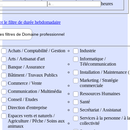
heures
er
le filtre de durée hebdomadaire
les filtres de
Domaine pro
fessionnel
ne professionel
Achats / Comptabilité / Gestion
Industrie
Arts / Artisanat d'art
Informatique /
Télécommunication
Banque / Assurance
Installation / Maintenance 
Bâtiment / Travaux Publics
Marketing / Stratégie
Commerce / Vente
commerciale
Communication / Multimédia
Ressources Humaines
Conseil / Etudes
Santé
Direction d'entreprise
Secrétariat / Assistanat
Espaces verts et naturels /
Services à la personne / à l
Agriculture / Pêche / Soins aux
collectivité
animaux