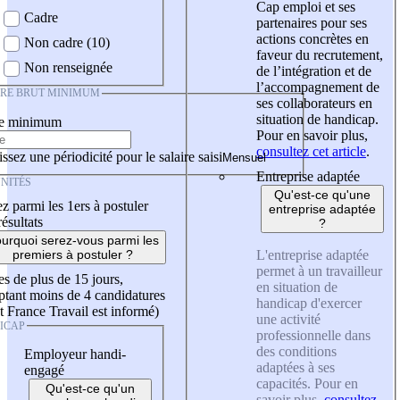
Cap emploi et ses
Cadre
partenaires pour ses
actions concrètes en
Non cadre (10)
faveur du recrutement,
Non renseignée
de l’intégration et de
l’accompagnement de
IRE BRUT MINIMUM
ses collaborateurs en
situation de handicap.
re minimum
Pour en savoir plus,
consultez cet article
.
ssez une périodicité pour le salaire saisi
Entreprise adaptée
NITÉS
Qu'est-ce qu'une
z parmi les 1ers à postuler
entreprise adaptée
résultats
?
urquoi serez-vous parmi les
L'entreprise adaptée
premiers à postuler ?
permet à un travailleur
es de plus de 15 jours,
en situation de
tant moins de 4 candidatures
handicap d'exercer
t France Travail est informé)
une activité
ICAP
professionnelle dans
des conditions
Employeur handi-
adaptées à ses
engagé
capacités. Pour en
Qu'est-ce qu'un
savoir plus,
consultez