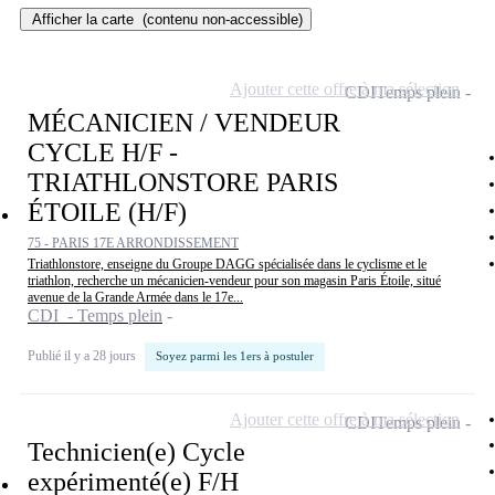
Afficher la carte
(contenu non-accessible)
Ajouter cette offre à ma sélection
CDI
Temps plein
MÉCANICIEN / VENDEUR
CYCLE H/F -
TRIATHLONSTORE PARIS
ÉTOILE (H/F)
75 - PARIS 17E ARRONDISSEMENT
Triathlonstore, enseigne du Groupe DAGG spécialisée dans le cyclisme et le
triathlon, recherche un mécanicien-vendeur pour son magasin Paris Étoile, situé
avenue de la Grande Armée dans le 17e...
CDI - Temps plein
Publié il y a 28 jours
Soyez parmi les 1ers à postuler
Ajouter cette offre à ma sélection
CDI
Temps plein
Technicien(e) Cycle
expérimenté(e) F/H