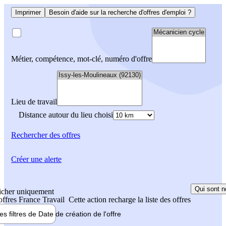
Imprimer
Besoin d'aide sur la recherche d'offres d'emploi ?
Métier, compétence, mot-clé, numéro d'offre
Lieu de travail
Distance autour du lieu choisi
Rechercher
des offres
Créer une alerte
Qui sont n
icher uniquement
 offres France Travail
Cette action recharge la liste des offres
les filtres de
Date de création
de l'offre