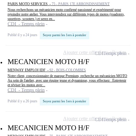
PARIS MOTO SERVICES -
75 - PARIS 17E ARRONDISSEMENT
Nous recherchons un mécanicien moto confirmé passionné et expérimenté pour
rejoindre notre atelier. Vous interviendrez sur différents types de motos (roadsters,
sportives, scooters.) et serez en...
CDI - Temps plein
Publié il y a 24 jours
Soyez parmi les 1ers à postuler
Ajouter cette offre à ma sélection
CDI
Temps plein
MECANICIEN MOTO H/F
MENWAY EMPLOI IDF -
92 - BOIS-COLOMBES
Notre client, concessionnaire de marque Premium, recherche un mécanicien MOTO
Au sein de l'atelier, avec une équipe jeune et dynamique, vous effectuez : Entretenir
et réviser les motos avec...
CDI - Temps plein
Publié il y a 26 jours
Soyez parmi les 1ers à postuler
Ajouter cette offre à ma sélection
CDI
Temps plein
MECANICIEN MOTO H/F