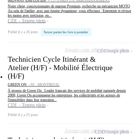
MENWAY EMPLOI IDF -
75 - PARIS 17E ARRONDISSEMENT
Notre client, concessionnaire de marque Premium, recherche un mécanicien MOTO
Au sein de l'atelier, avec une équipe dynamique, vous effectuez : Entretenir et réviser
les motos avec précision, en...
CDI - Temps plein
Publié il y a 26 jours
Soyez parmi les 1ers à postuler
Ajouter cette offre à ma sélection
CDI
Temps plein
Technicien Cycle Itinérant &
Atelier (H/F) - Mobilité Électrique
(H/F)
GREEN ON -
93 - MONTREUIL
À propos de Green On : Leader français des services de mobilité partagée depuis
2009, Green On accompagne les entreprises, les collectivités et les acteurs de
l'immobilier dans leur transition...
CDI - Temps plein
Publié il y a 25 jours
Ajouter cette offre à ma sélection
CDD
Temps plein