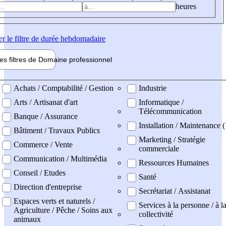
heures
er
le filtre de durée hebdomadaire
les filtres de
Domaine pro
fessionnel
ne professionel
Achats / Comptabilité / Gestion
Industrie
Arts / Artisanat d'art
Informatique /
Télécommunication
Banque / Assurance
Installation / Maintenance 
Bâtiment / Travaux Publics
Marketing / Stratégie
Commerce / Vente
commerciale
Communication / Multimédia
Ressources Humaines
Conseil / Etudes
Santé
Direction d'entreprise
Secrétariat / Assistanat
Espaces verts et naturels /
Services à la personne / à l
Agriculture / Pêche / Soins aux
collectivité
animaux