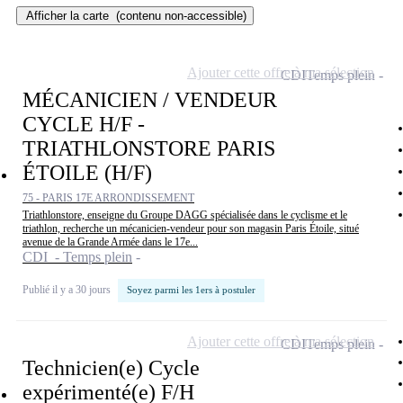
Afficher la carte
(contenu non-accessible)
Ajouter cette offre à ma sélection
CDI
Temps plein
MÉCANICIEN / VENDEUR
CYCLE H/F -
TRIATHLONSTORE PARIS
ÉTOILE (H/F)
75 - PARIS 17E ARRONDISSEMENT
Triathlonstore, enseigne du Groupe DAGG spécialisée dans le cyclisme et le
triathlon, recherche un mécanicien-vendeur pour son magasin Paris Étoile, situé
avenue de la Grande Armée dans le 17e...
CDI - Temps plein
Publié il y a 30 jours
Soyez parmi les 1ers à postuler
Ajouter cette offre à ma sélection
CDI
Temps plein
Technicien(e) Cycle
expérimenté(e) F/H