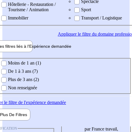
Spectacle
Hôtellerie - Restauration /
Tourisme / Animation
Sport
Immobilier
Transport / Logistique
Appliquer
le filtre du domaine professi
es filtres liés à l'
Expérience
demandée
ience demandée
Moins de 1 an (1)
De 1 à 3 ans (7)
Plus de 3 ans (2)
Non renseignée
er
le filtre de l'expérience demandée
Plus De
Filtres
IFICATION
par France travail,