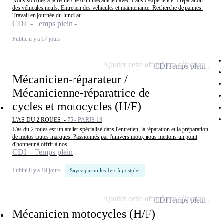
Nous sommes à la recherche d'un mécanicien avec 1 ans d'expérience: Préparation
des véhicules neufs. Entretien des véhicules et maintenance. Recherche de pannes.
Travail en journée du lundi au...
CDI - Temps plein
Publié il y a 17 jours
Ajouter cette offre à ma sélection
CDI
Temps plein
Mécanicien-réparateur /
Mécanicienne-réparatrice de
cycles et motocycles (H/F)
L'AS DU 2 ROUES -
75 - PARIS 13
L'as du 2 roues est un atelier spécialisé dans l'entretien, la réparation et la préparation
de motos toutes marques. Passionnés par l'univers moto, nous mettons un point
d'honneur à offrir à nos...
CDI - Temps plein
Publié il y a 19 jours
Soyez parmi les 1ers à postuler
Ajouter cette offre à ma sélection
CDI
Temps plein
Mécanicien motocycles (H/F)