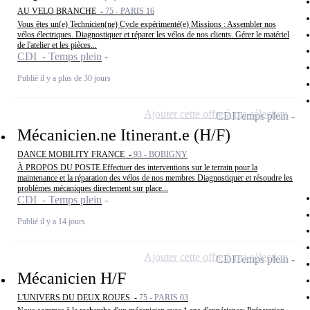
AU VELO BRANCHE -
75 - PARIS 16
Vous êtes un(e) Technicien(ne) Cycle expérimenté(e) Missions : Assembler nos
vélos électriques. Diagnostiquer et réparer les vélos de nos clients. Gérer le matériel
de l'atelier et les pièces...
CDI - Temps plein
Publié il y a plus de 30 jours
Ajouter cette offre à ma sélection
CDI
Temps plein
Mécanicien.ne Itinerant.e (H/F)
DANCE MOBILITY FRANCE -
93 - BOBIGNY
À PROPOS DU POSTE Effectuer des interventions sur le terrain pour la
maintenance et la réparation des vélos de nos membres Diagnostiquer et résoudre les
problèmes mécaniques directement sur place...
CDI - Temps plein
Publié il y a 14 jours
Ajouter cette offre à ma sélection
CDI
Temps plein
Mécanicien H/F
L'UNIVERS DU DEUX ROUES -
75 - PARIS 03