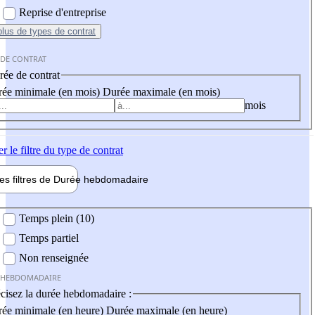
Reprise d'entreprise
plus
de types de contrat
 DE CONTRAT
ée de contrat
ée minimale (en mois)
Durée maximale (en mois)
mois
er
le filtre du type de contrat
les filtres de
Durée hebdo
madaire
 hebdomadaire
Temps plein (10)
Temps partiel
Non renseignée
 HEBDOMADAIRE
cisez la durée hebdomadaire :
ée minimale (en heure)
Durée maximale (en heure)