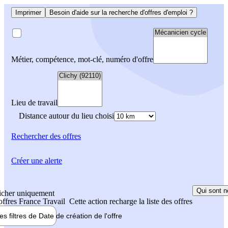
Imprimer
Besoin d'aide sur la recherche d'offres d'emploi ?
Métier, compétence, mot-clé, numéro d'offre
Lieu de travail
Distance autour du lieu choisi
Rechercher
des offres
Créer une alerte
Qui sont n
icher uniquement
 offres France Travail
Cette action recharge la liste des offres
les filtres de
Date de création
de l'offre