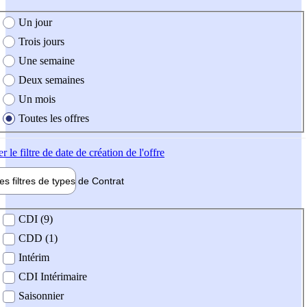
e création de l'offre
Un jour
Trois jours
Une semaine
Deux semaines
Un mois
Toutes les offres
er
le filtre de date de création de l'offre
les filtres de types de
Contrat
de contrat
CDI (9)
CDD (1)
Intérim
CDI Intérimaire
Saisonnier