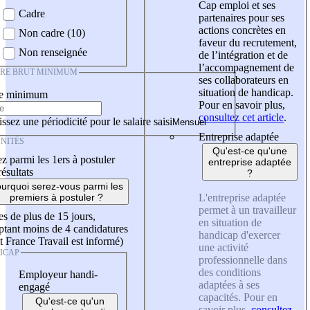
Cap emploi et ses
Cadre
partenaires pour ses
actions concrètes en
Non cadre (10)
faveur du recrutement,
Non renseignée
de l’intégration et de
l’accompagnement de
IRE BRUT MINIMUM
ses collaborateurs en
situation de handicap.
re minimum
Pour en savoir plus,
consultez cet article
.
ssez une périodicité pour le salaire saisi
Entreprise adaptée
NITÉS
Qu'est-ce qu'une
z parmi les 1ers à postuler
entreprise adaptée
résultats
?
urquoi serez-vous parmi les
L'entreprise adaptée
premiers à postuler ?
permet à un travailleur
es de plus de 15 jours,
en situation de
tant moins de 4 candidatures
handicap d'exercer
t France Travail est informé)
une activité
ICAP
professionnelle dans
des conditions
Employeur handi-
adaptées à ses
engagé
capacités. Pour en
Qu'est-ce qu'un
savoir plus,
consultez