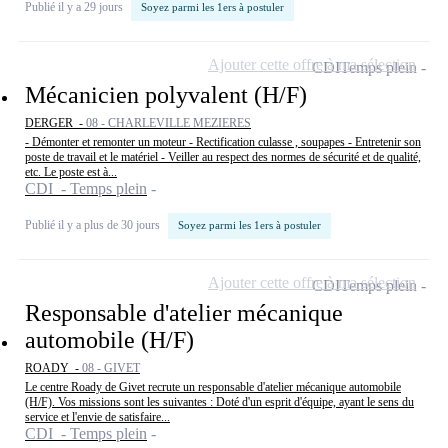
Publié il y a 29 jours
Soyez parmi les 1ers à postuler
Ajouter cette offre à ma sélection
CDI
Temps plein
Mécanicien polyvalent (H/F)
DERGER -
08 - CHARLEVILLE MEZIERES
- Démonter et remonter un moteur - Rectification culasse , soupapes - Entretenir son
poste de travail et le matériel - Veiller au respect des normes de sécurité et de qualité,
etc. Le poste est à...
CDI - Temps plein
Publié il y a plus de 30 jours
Soyez parmi les 1ers à postuler
Ajouter cette offre à ma sélection
CDI
Temps plein
Responsable d'atelier mécanique
automobile (H/F)
ROADY -
08 - GIVET
Le centre Roady de Givet recrute un responsable d'atelier mécanique automobile
(H/F). Vos missions sont les suivantes : Doté d'un esprit d'équipe, ayant le sens du
service et l'envie de satisfaire...
CDI - Temps plein