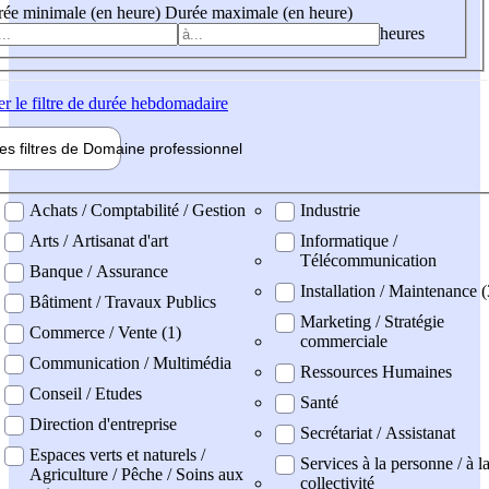
ée minimale (en heure)
Durée maximale (en heure)
heures
er
le filtre de durée hebdomadaire
les filtres de
Domaine pro
fessionnel
ne professionel
Achats / Comptabilité / Gestion
Industrie
Arts / Artisanat d'art
Informatique /
Télécommunication
Banque / Assurance
Installation / Maintenance 
Bâtiment / Travaux Publics
Marketing / Stratégie
Commerce / Vente (1)
commerciale
Communication / Multimédia
Ressources Humaines
Conseil / Etudes
Santé
Direction d'entreprise
Secrétariat / Assistanat
Espaces verts et naturels /
Services à la personne / à l
Agriculture / Pêche / Soins aux
collectivité