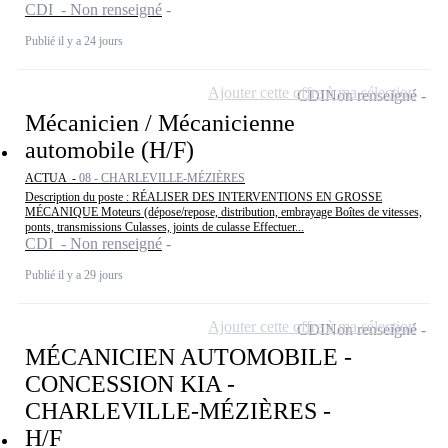
CDI - Non renseigné
Publié il y a 24 jours
Ajouter cette offre à ma sélection
CDI
Non renseigné
Mécanicien / Mécanicienne
automobile (H/F)
ACTUA -
08 - CHARLEVILLE-MÉZIÈRES
Description du poste : RÉALISER DES INTERVENTIONS EN GROSSE
MÉCANIQUE Moteurs (dépose/repose, distribution, embrayage Boîtes de vitesses,
ponts, transmissions Culasses, joints de culasse Effectuer...
CDI - Non renseigné
Publié il y a 29 jours
Ajouter cette offre à ma sélection
CDI
Non renseigné
MÉCANICIEN AUTOMOBILE -
CONCESSION KIA -
CHARLEVILLE-MÉZIÈRES -
H/F