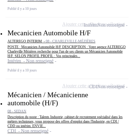
Publié il y a 10 jours
Ajouter cette offre à ma sélection
Intérim
Non renseigné
Mecanicien Automobile H/F
ALTEREGO INTERIM -
08 - CHARLEVILLE-MÉZIÈRES
POSTE : Mecanicien Automobile H/F DESCRIPTION : Votre agence ALTEREGO
Charleville Mézières recherche pour l'un de ses clients un Mécanicien Automobile
H/F. SELON PROFIL PROFIL : Vos principales...
Intérim - Non renseigné
Publié il y a 10 jours
Ajouter cette offre à ma sélection
CDI
Non renseigné
Mécanicien / Mécanicienne
automobile (H/F)
08 - SEDAN
Description du poste : Talents Industrie, cabinet de recrutement spécialisé dans les
métiers techniques, vous propose des offres d'emploi dans l'Industrie, en CDI /
CDD ou intérim. ENVIE...
CDI - Non renseigné