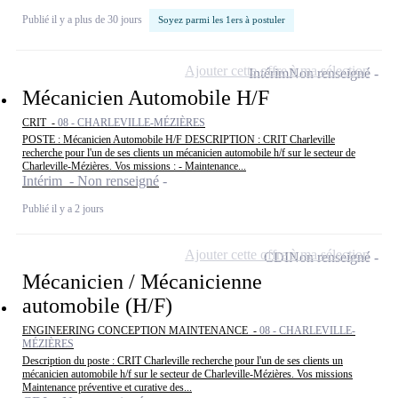
Publié il y a plus de 30 jours
Soyez parmi les 1ers à postuler
Ajouter cette offre à ma sélection
Intérim
Non renseigné
Mécanicien Automobile H/F
CRIT -
08 - CHARLEVILLE-MÉZIÈRES
POSTE : Mécanicien Automobile H/F DESCRIPTION : CRIT Charleville
recherche pour l'un de ses clients un mécanicien automobile h/f sur le secteur de
Charleville-Mézières. Vos missions : - Maintenance...
Intérim - Non renseigné
Publié il y a 2 jours
Ajouter cette offre à ma sélection
CDI
Non renseigné
Mécanicien / Mécanicienne
automobile (H/F)
ENGINEERING CONCEPTION MAINTENANCE -
08 - CHARLEVILLE-
MÉZIÈRES
Description du poste : CRIT Charleville recherche pour l'un de ses clients un
mécanicien automobile h/f sur le secteur de Charleville-Mézières. Vos missions
Maintenance préventive et curative des...