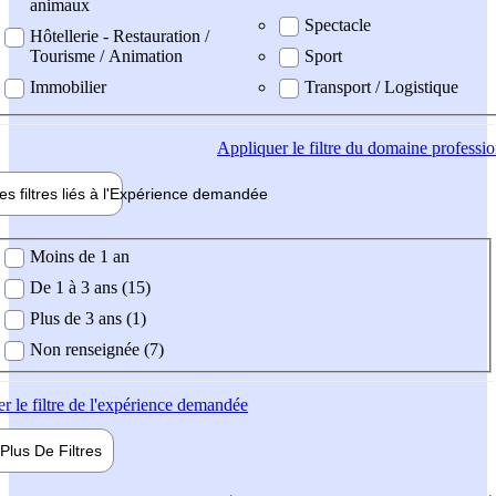
animaux
Spectacle
Hôtellerie - Restauration /
Tourisme / Animation
Sport
Immobilier
Transport / Logistique
Appliquer
le filtre du domaine professi
es filtres liés à l'
Expérience
demandée
ience demandée
Moins de 1 an
De 1 à 3 ans (15)
Plus de 3 ans (1)
Non renseignée (7)
er
le filtre de l'expérience demandée
Plus De
Filtres