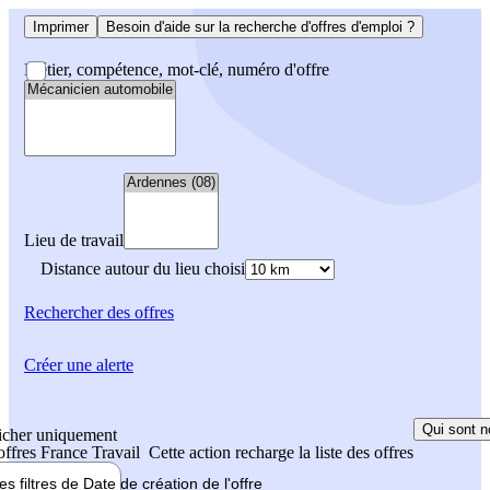
Imprimer
Besoin d'aide sur la recherche d'offres d'emploi ?
Métier, compétence, mot-clé, numéro d'offre
Lieu de travail
Distance autour du lieu choisi
Rechercher
des offres
Créer une alerte
Qui sont n
icher uniquement
 offres France Travail
Cette action recharge la liste des offres
les filtres de
Date de création
de l'offre