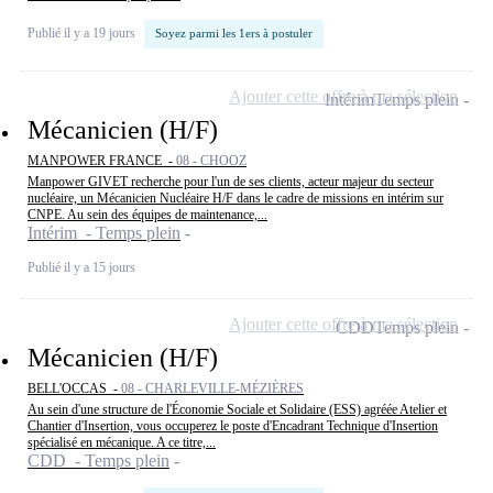
Publié il y a 19 jours
Soyez parmi les 1ers à postuler
Ajouter cette offre à ma sélection
Intérim
Temps plein
Mécanicien (H/F)
MANPOWER FRANCE -
08 - CHOOZ
Manpower GIVET recherche pour l'un de ses clients, acteur majeur du secteur
nucléaire, un Mécanicien Nucléaire H/F dans le cadre de missions en intérim sur
CNPE. Au sein des équipes de maintenance,...
Intérim - Temps plein
Publié il y a 15 jours
Ajouter cette offre à ma sélection
CDD
Temps plein
Mécanicien (H/F)
BELL'OCCAS -
08 - CHARLEVILLE-MÉZIÈRES
Au sein d'une structure de l'Économie Sociale et Solidaire (ESS) agréée Atelier et
Chantier d'Insertion, vous occuperez le poste d'Encadrant Technique d'Insertion
spécialisé en mécanique. A ce titre,...
CDD - Temps plein