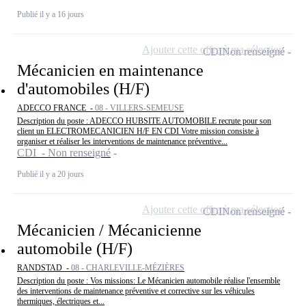
Publié il y a 16 jours
Ajouter cette offre à ma sélection
CDI
Non renseigné
Mécanicien en maintenance
d'automobiles (H/F)
ADECCO FRANCE -
08 - VILLERS-SEMEUSE
Description du poste : ADECCO HUBSITE AUTOMOBILE recrute pour son
client un ELECTROMECANICIEN H/F EN CDI Votre mission consiste à
organiser et réaliser les interventions de maintenance préventive...
CDI - Non renseigné
Publié il y a 20 jours
Ajouter cette offre à ma sélection
CDI
Non renseigné
Mécanicien / Mécanicienne
automobile (H/F)
RANDSTAD -
08 - CHARLEVILLE-MÉZIÈRES
Description du poste : Vos missions: Le Mécanicien automobile réalise l'ensemble
des interventions de maintenance préventive et corrective sur les véhicules
thermiques, électriques et...