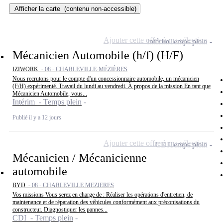
Afficher la carte
(contenu non-accessible)
Ajouter cette offre à ma sélection
Intérim
Temps plein
Mécanicien Automobile (h/f) (H/F)
IZIWORK -
08 - CHARLEVILLE-MÉZIÈRES
Nous recrutons pour le compte d'un concessionnaire automobile, un mécanicien
(F/H) expérimenté. Travail du lundi au vendredi. À propos de la mission En tant que
Mécanicien Automobile, vous...
Intérim - Temps plein
Publié il y a 12 jours
Ajouter cette offre à ma sélection
CDI
Temps plein
Mécanicien / Mécanicienne
automobile
BYD -
08 - CHARLEVILLE MEZIERES
Vos missions Vous serez en charge de : Réaliser les opérations d'entretien, de
maintenance et de réparation des véhicules conformément aux préconisations du
constructeur. Diagnostiquer les pannes...
CDI - Temps plein