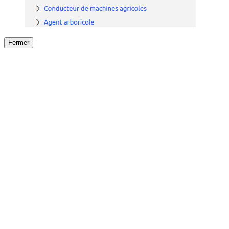
Fermer
Fermer
le détail de l'offre
/
Offre
sur
Offre précéden