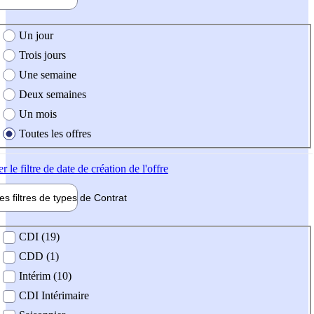
e création de l'offre
Un jour
Trois jours
Une semaine
Deux semaines
Un mois
Toutes les offres
er
le filtre de date de création de l'offre
les filtres de types de
Contrat
de contrat
CDI (19)
CDD (1)
Intérim (10)
CDI Intérimaire