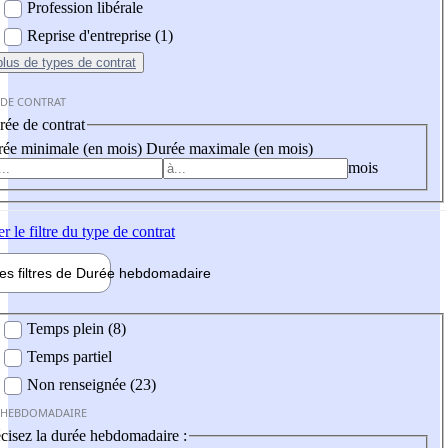
Profession libérale
Reprise d'entreprise (1)
plus
de types de contrat
 DE CONTRAT
ée de contrat
ée minimale (en mois)
Durée maximale (en mois)
mois
er
le filtre du type de contrat
les filtres de
Durée hebdo
madaire
 hebdomadaire
Temps plein (8)
Temps partiel
Non renseignée (23)
 HEBDOMADAIRE
cisez la durée hebdomadaire :