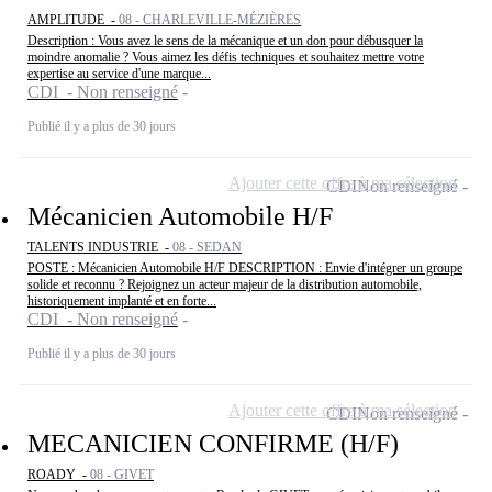
AMPLITUDE -
08 - CHARLEVILLE-MÉZIÈRES
Description : Vous avez le sens de la mécanique et un don pour débusquer la
moindre anomalie ? Vous aimez les défis techniques et souhaitez mettre votre
expertise au service d'une marque...
CDI - Non renseigné
Publié il y a plus de 30 jours
Ajouter cette offre à ma sélection
CDI
Non renseigné
Mécanicien Automobile H/F
TALENTS INDUSTRIE -
08 - SEDAN
POSTE : Mécanicien Automobile H/F DESCRIPTION : Envie d'intégrer un groupe
solide et reconnu ? Rejoignez un acteur majeur de la distribution automobile,
historiquement implanté et en forte...
CDI - Non renseigné
Publié il y a plus de 30 jours
Ajouter cette offre à ma sélection
CDI
Non renseigné
MECANICIEN CONFIRME (H/F)
ROADY -
08 - GIVET