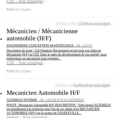
CDI - Non renseigné
Publié il y a 2 jours
Ajouter cette offre à ma sélection
CDI
Non renseigné
Mécanicien / Mécanicienne
automobile (H/F)
ENGINEERING CONCEPTION MAINTENANCE -
08 - GIVET
Description du poste : Crit Solutions Recrutement recrute pour son client un
Mécanicien (H/F) en CDI. Dans le cadre du développement de son activité, nous
recherchons un mécanicien pour rejoindre...
CDI - Non renseigné
Publié il y a 3 jours
Ajouter cette offre à ma sélection
Intérim
Non renseigné
Mecanicien Automobile H/F
ALTEREGO INTERIM -
08 - CHARLEVILLE-MÉZIÈRES
POSTE : Mecanicien Automobile H/F DESCRIPTION : Votre agence ALTEREGO
est actuellement à la recherche pour l'un de ses clients d'un MECANICIEN
AUTOMOBILE (H/F) sur le secteur de CHARLEVILLE...
Intérim - Non renseigné