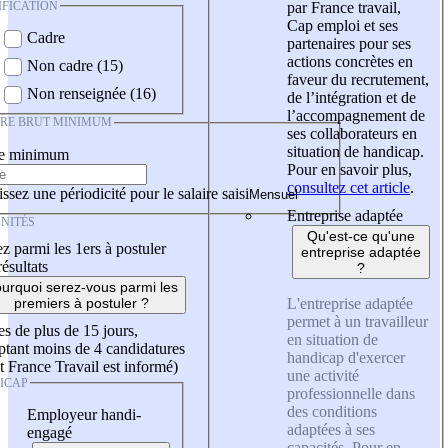
IFICATION
par France travail,
Cap emploi et ses
Cadre
partenaires pour ses
actions concrètes en
Non cadre (15)
faveur du recrutement,
Non renseignée (16)
de l’intégration et de
l’accompagnement de
IRE BRUT MINIMUM
ses collaborateurs en
situation de handicap.
re minimum
Pour en savoir plus,
consultez cet article
.
ssez une périodicité pour le salaire saisi
Entreprise adaptée
NITÉS
Qu'est-ce qu'une
z parmi les 1ers à postuler
entreprise adaptée
résultats
?
urquoi serez-vous parmi les
L'entreprise adaptée
premiers à postuler ?
permet à un travailleur
es de plus de 15 jours,
en situation de
tant moins de 4 candidatures
handicap d'exercer
t France Travail est informé)
une activité
ICAP
professionnelle dans
des conditions
Employeur handi-
adaptées à ses
engagé
capacités. Pour en