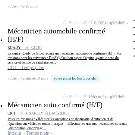
Publié il y a 15 jours
Ajouter cette offre à ma sélection
CDI
Temps plein
Mécanicien automobile confirmé
(H/F)
ROADY -
08 - GIVET
Le centre Roady de Givet recrute un mécanicien automobile confirmé (H/F). Vos
missions sont les suivantes : Doté(e) d'un bon esprit d'équipe, ayant le sens du
service et l'envie de satisfaire les...
CDI - Temps plein
Publié il y a plus de 30 jours
Soyez parmi les 1ers à postuler
Ajouter cette offre à ma sélection
Intérim
Temps plein
Mécanicien auto confirmé (H/F)
CRIT -
08 - CHARLEVILLE-MÉZIÈRES
Voici les missions : - Réaliser les opérations de diagnostic, d'entretien et de
réparation sur véhicules toutes marques. - Effectuer les travaux mécaniques courants
: distribution, embrayage,...
Intérim - Temps plein