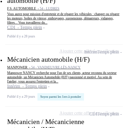
automobile (H/F)
F.S. AUTOMOBILE -
54 - LUDRES
Vous aurez pour mission d'entretenir et de réparer les véhicules : changer ou réparer
les moteurs, boîtes de vitesse, embrayages, suspensions, démarreurs, vidanges,
filtres... Vous travaillerez du...
CDI - Temps plein
Publié il y a 28 jours
Ajouter cette offre à ma sélection
Intérim
Temps plein
Mécanicien automobile (H/F)
MANPOWER -
54 - VANDŒUVRE-LÈS-NANCY
Manpower NANCY recherche pour l'un de ses clients, acteur reconnu du secteur
automobile, un Mécanicien Automobile (H/F) passionné et motivé. Au sein de
l'atelier, vous assurez l'entretien et la...
Intérim - Temps plein
Publié il y a 29 jours
Soyez parmi les 1ers à postuler
Ajouter cette offre à ma sélection
CDI
Temps plein
Mécanicien / Mécanicienne