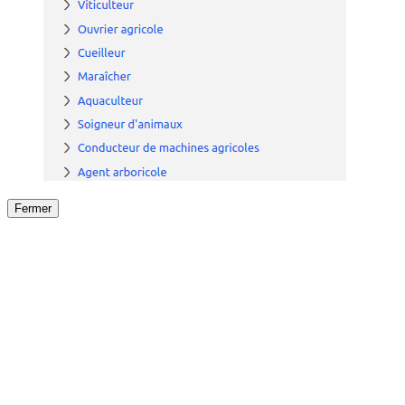
Fermer
Fermer
le détail de l'offre
/
Offre
sur
Offre précéden