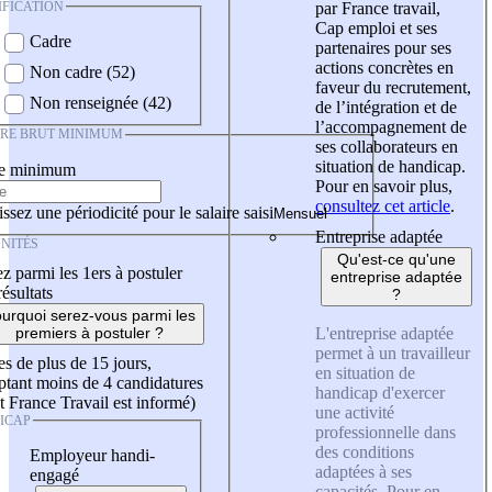
IFICATION
par France travail,
Cap emploi et ses
Cadre
partenaires pour ses
actions concrètes en
Non cadre (52)
faveur du recrutement,
Non renseignée (42)
de l’intégration et de
l’accompagnement de
IRE BRUT MINIMUM
ses collaborateurs en
situation de handicap.
re minimum
Pour en savoir plus,
consultez cet article
.
ssez une périodicité pour le salaire saisi
Entreprise adaptée
NITÉS
Qu'est-ce qu'une
z parmi les 1ers à postuler
entreprise adaptée
résultats
?
urquoi serez-vous parmi les
L'entreprise adaptée
premiers à postuler ?
permet à un travailleur
es de plus de 15 jours,
en situation de
tant moins de 4 candidatures
handicap d'exercer
t France Travail est informé)
une activité
ICAP
professionnelle dans
des conditions
Employeur handi-
adaptées à ses
engagé
capacités. Pour en