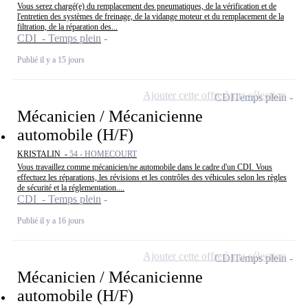
Vous serez chargé(e) du remplacement des pneumatiques, de la vérification et de
l'entretien des systèmes de freinage, de la vidange moteur et du remplacement de la
filtration, de la réparation des...
CDI - Temps plein
Publié il y a 15 jours
Ajouter cette offre à ma sélection
CDI
Temps plein
Mécanicien / Mécanicienne
automobile (H/F)
KRISTALIN -
54 - HOMECOURT
Vous travaillez comme mécanicien/ne automobile dans le cadre d'un CDI. Vous
effectuez les réparations, les révisions et les contrôles des véhicules selon les règles
de sécurité et la réglementation....
CDI - Temps plein
Publié il y a 16 jours
Ajouter cette offre à ma sélection
CDI
Temps plein
Mécanicien / Mécanicienne
automobile (H/F)