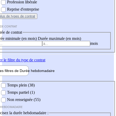
Profession libérale
Reprise d'entreprise
plus
de types de contrat
 DE CONTRAT
ée de contrat
ée minimale (en mois)
Durée maximale (en mois)
mois
er
le filtre du type de contrat
les filtres de
Durée hebdo
madaire
 hebdomadaire
Temps plein (38)
Temps partiel (1)
Non renseignée (55)
 HEBDOMADAIRE
cisez la durée hebdomadaire :