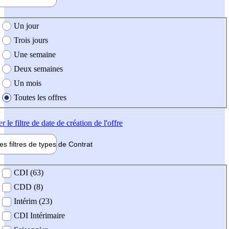
e création de l'offre
Un jour
Trois jours
Une semaine
Deux semaines
Un mois
Toutes les offres
er
le filtre de date de création de l'offre
les filtres de types de
Contrat
de contrat
CDI (63)
CDD (8)
Intérim (23)
CDI Intérimaire