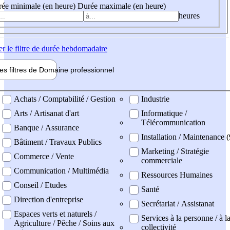
ée minimale (en heure)
Durée maximale (en heure)
heures
er
le filtre de durée hebdomadaire
les filtres de
Domaine pro
fessionnel
ne professionel
Achats / Comptabilité / Gestion
Industrie
Arts / Artisanat d'art
Informatique /
Télécommunication
Banque / Assurance
Installation / Maintenance 
Bâtiment / Travaux Publics
Marketing / Stratégie
Commerce / Vente
commerciale
Communication / Multimédia
Ressources Humaines
Conseil / Etudes
Santé
Direction d'entreprise
Secrétariat / Assistanat
Espaces verts et naturels /
Services à la personne / à l
Agriculture / Pêche / Soins aux
collectivité