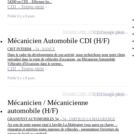
54200 en CDI. - Effectuer les...
CDI - Temps plein
Publié il y a 8 jours
Ajouter cette offre à ma sélection
CDI
Temps plein
Mécanicien Automobile CDI (H/F)
CRIT INTERIM -
54 - NANCY
Dans le cadre du développement de son activité, nous recherchons pour notre client,
spécialisé dans la vente de véhicules d'occasions, un Mécanicien Automobile
Véhicules d'Occasions dans le secteur...
CDI - Temps plein
Publié il y a 8 jours
Ajouter cette offre à ma sélection
CDI
Temps plein
Mécanicien / Mécanicienne
automobile (H/F)
GRAND'EST AUTOMOBILES 54 -
54 - JARVILLE LA MALGRANGE
Au sein de notre garage situé à Jarville-La-Malgrange vous aurez en charge : -
réparation et entretien toutes marques de véhicules - pneumatique Ouverture du
garage du lundi au vendredi.