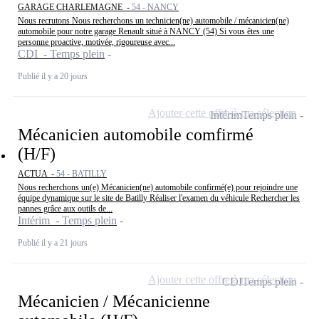
GARAGE CHARLEMAGNE -
54 - NANCY
Nous recrutons Nous recherchons un technicien(ne) automobile / mécanicien(ne)
automobile pour notre garage Renault situé à NANCY (54) Si vous êtes une
personne proactive, motivée, rigoureuse avec...
CDI - Temps plein
Publié il y a 20 jours
Ajouter cette offre à ma sélection
Intérim
Temps plein
Mécanicien automobile comfirmé
(H/F)
ACTUA -
54 - BATILLY
Nous recherchons un(e) Mécanicien(ne) automobile confirmé(e) pour rejoindre une
équipe dynamique sur le site de Batilly Réaliser l'examen du véhicule Rechercher les
pannes grâce aux outils de...
Intérim - Temps plein
Publié il y a 21 jours
Ajouter cette offre à ma sélection
CDI
Temps plein
Mécanicien / Mécanicienne