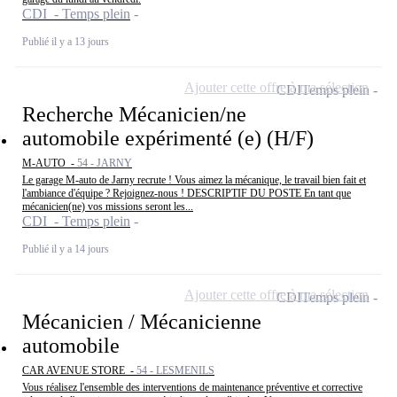
CDI - Temps plein
Publié il y a 13 jours
Ajouter cette offre à ma sélection
CDI
Temps plein
Recherche Mécanicien/ne
automobile expérimenté (e) (H/F)
M-AUTO -
54 - JARNY
Le garage M-auto de Jarny recrute ! Vous aimez la mécanique, le travail bien fait et
l'ambiance d'équipe ? Rejoignez-nous ! DESCRIPTIF DU POSTE En tant que
mécanicien(ne) vos missions seront les...
CDI - Temps plein
Publié il y a 14 jours
Ajouter cette offre à ma sélection
CDI
Temps plein
Mécanicien / Mécanicienne
automobile
CAR AVENUE STORE -
54 - LESMENILS
Vous réalisez l'ensemble des interventions de maintenance préventive et corrective