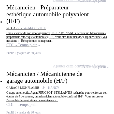
CDI
Temps plein
Mécanicien - Préparateur
esthétique automobile polyvalent
(H/F)
RC CARS -
54 - MAXEVILLE
Dans le cadre de son développement, RC CARS NANCY recrute un Mécanicien -
préparateur esthétique automobile (H/F) Vous êtes minutieux(se), rigoureux(se) Vos
missions : - Réceptionner et inspecter...
CDI - Temps plein
Publié il y a plus de 30 jours
Ajouter cette offre à ma sélection
CDI
Temps plein
Mécanicien / Mécanicienne de
garage automobile (H/F)
GARAGE MONPLAISIR -
54 - NANCY
Garage automobile, Agent PEUGEOT- STELLANTIS recherche pour renforcer son
équipe de 4 personnes, un mécanicien automobile confirmé H/F : Vous assurerez
l'ensemble des opérations de maintenance...
CDI - Temps plein
Publié il y a plus de 30 jours