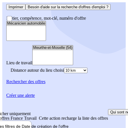
Imprimer
Besoin d'aide sur la recherche d'offres d'emploi ?
Métier, compétence, mot-clé, numéro d'offre
Lieu de travail
Distance autour du lieu choisi
Rechercher
des offres
Créer une alerte
Qui sont n
icher uniquement
 offres France Travail
Cette action recharge la liste des offres
les filtres de
Date de création
de l'offre