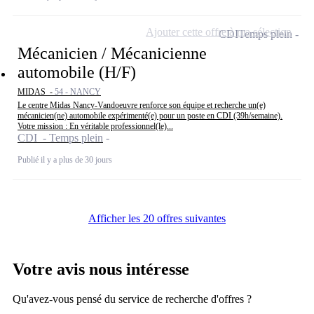
Ajouter cette offre à ma sélection
CDI
Temps plein
Mécanicien / Mécanicienne
automobile (H/F)
MIDAS -
54 - NANCY
Le centre Midas Nancy-Vandoeuvre renforce son équipe et recherche un(e)
mécanicien(ne) automobile expérimenté(e) pour un poste en CDI (39h/semaine).
Votre mission : En véritable professionnel(le)...
CDI - Temps plein
Publié il y a plus de 30 jours
Afficher les 20 offres suivantes
Votre avis nous intéresse
Qu'avez-vous pensé du service de recherche d'offres ?