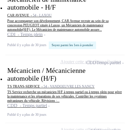
automobile - H/F
CAR AVENUE -
54 - LAXOU
Pour accompagner son développement, CAR Avenue recrute au sein de sa
concession PEUGEOT située à Laxou, un Mécanicien de maintenance
automobile(H/F). Le Mécanicien de maintenance automobile assure...
CDI - Temps plein
Publié il y a plus de 30 jours
Soyez parmi les 1ers à postuler
Ajouter cette offre à ma sélection
CDD
Temps partiel
Mécanicien / Mécanicienne
automobile (H/F)
T.S TRANS-SERVICE -
54 - VANDOEUVRE LES NANCY
TS Service recherche un mécanicien H/F à temps partiel ou à temps plein pour gérer
la maintenance et les réparations de ses véhicules. Contrôler les systèmes
mécaniques du véhicule. Révisions :...
CDD - Temps partiel
Publié il y a plus de 30 jours
Ajouter cette offre à ma sélection