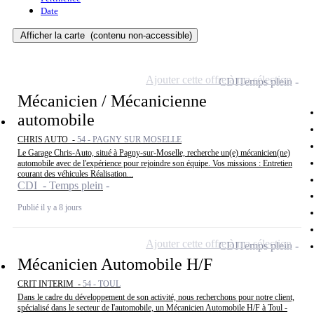
Date
Afficher la carte
(contenu non-accessible)
Ajouter cette offre à ma sélection
CDI
Temps plein
Mécanicien / Mécanicienne
automobile
CHRIS AUTO -
54 - PAGNY SUR MOSELLE
Le Garage Chris-Auto, situé à Pagny-sur-Moselle, recherche un(e) mécanicien(ne)
automobile avec de l'expérience pour rejoindre son équipe. Vos missions : Entretien
courant des véhicules Réalisation...
CDI - Temps plein
Publié il y a 8 jours
Ajouter cette offre à ma sélection
CDI
Temps plein
Mécanicien Automobile H/F
CRIT INTERIM -
54 - TOUL
Dans le cadre du développement de son activité, nous recherchons pour notre client,
spécialisé dans le secteur de l'automobile, un Mécanicien Automobile H/F à Toul -