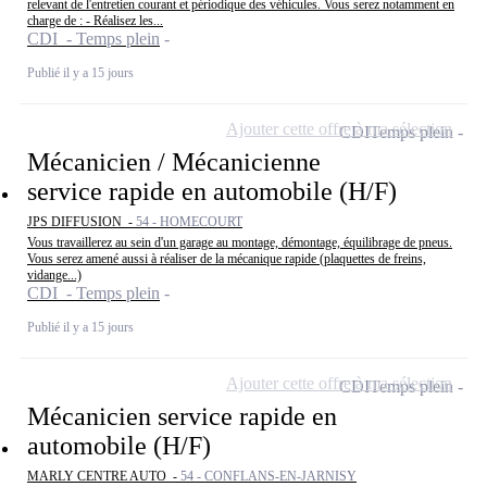
relevant de l'entretien courant et périodique des véhicules. Vous serez notamment en
charge de : - Réalisez les...
CDI - Temps plein
Publié il y a 15 jours
Ajouter cette offre à ma sélection
CDI
Temps plein
Mécanicien / Mécanicienne
service rapide en automobile (H/F)
JPS DIFFUSION -
54 - HOMECOURT
Vous travaillerez au sein d'un garage au montage, démontage, équilibrage de pneus.
Vous serez amené aussi à réaliser de la mécanique rapide (plaquettes de freins,
vidange...)
CDI - Temps plein
Publié il y a 15 jours
Ajouter cette offre à ma sélection
CDI
Temps plein
Mécanicien service rapide en
automobile (H/F)
MARLY CENTRE AUTO -
54 - CONFLANS-EN-JARNISY