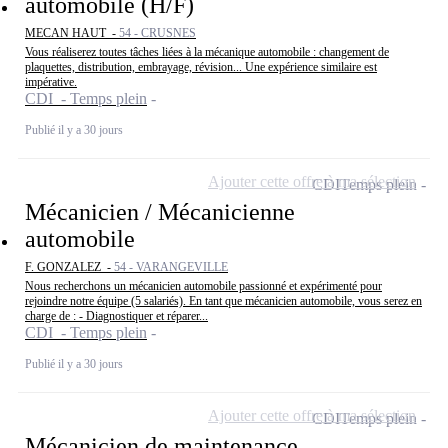
automobile (H/F)
MECAN HAUT -
54 - CRUSNES
Vous réaliserez toutes tâches liées à la mécanique automobile : changement de
plaquettes, distribution, embrayage, révision... Une expérience similaire est
impérative.
CDI - Temps plein
Publié il y a 30 jours
Ajouter cette offre à ma sélection
CDI
Temps plein
Mécanicien / Mécanicienne
automobile
F. GONZALEZ -
54 - VARANGEVILLE
Nous recherchons un mécanicien automobile passionné et expérimenté pour
rejoindre notre équipe (5 salariés). En tant que mécanicien automobile, vous serez en
charge de : - Diagnostiquer et réparer...
CDI - Temps plein
Publié il y a 30 jours
Ajouter cette offre à ma sélection
CDI
Temps plein
Mécanicien de maintenance