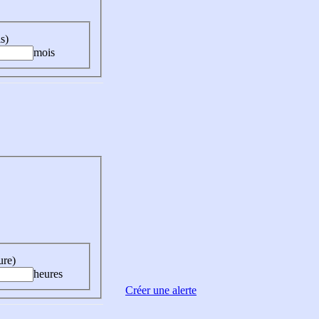
s)
mois
ure)
heures
Créer une alerte