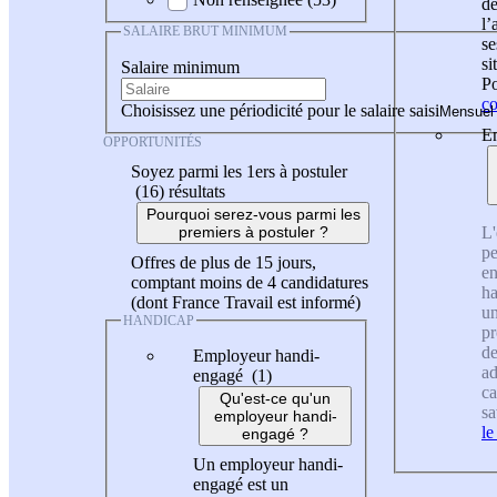
de
l
SALAIRE BRUT MINIMUM
se
si
Salaire minimum
Po
co
Choisissez une périodicité pour le salaire saisi
En
OPPORTUNITÉS
Soyez parmi les 1ers à postuler
(16)
résultats
Pourquoi serez-vous parmi les
L'
premiers à postuler ?
pe
Offres de plus de 15 jours,
en
comptant moins de 4 candidatures
ha
(dont France Travail est informé)
un
HANDICAP
pr
de
Employeur handi-
ad
engagé (1)
ca
Qu'est-ce qu'un
sa
employeur handi-
le
engagé ?
Un employeur handi-
engagé est un