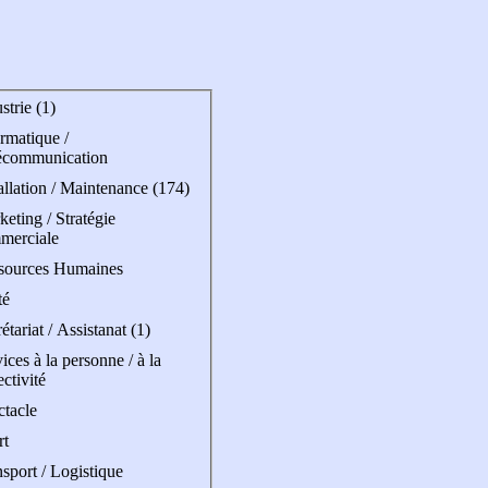
strie (1)
rmatique /
écommunication
allation / Maintenance (174)
eting / Stratégie
merciale
sources Humaines
té
étariat / Assistanat (1)
ices à la personne / à la
ectivité
ctacle
rt
sport / Logistique