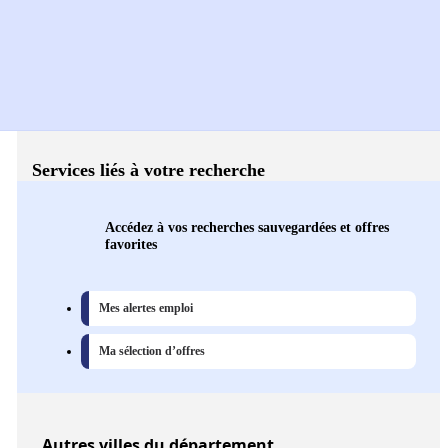
Services liés à votre recherche
Accédez à vos recherches sauvegardées et offres
favorites
Mes alertes emploi
Ma sélection d’offres
Autres
villes
du département