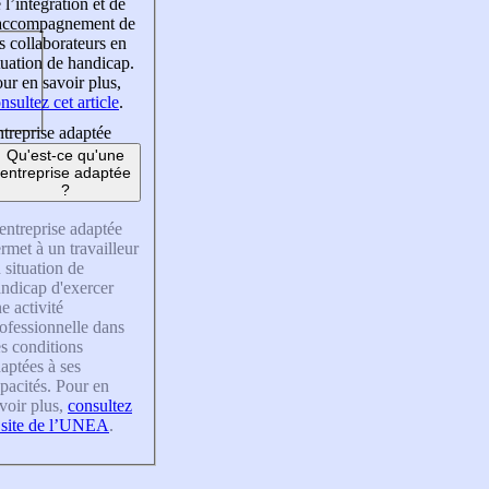
 l’intégration et de
’accompagnement de
s collaborateurs en
tuation de handicap.
ur en savoir plus,
nsultez cet article
.
treprise adaptée
Qu'est-ce qu'une
entreprise adaptée
?
entreprise adaptée
rmet à un travailleur
 situation de
ndicap d'exercer
e activité
ofessionnelle dans
s conditions
aptées à ses
pacités. Pour en
voir plus,
consultez
 site de l’UNEA
.