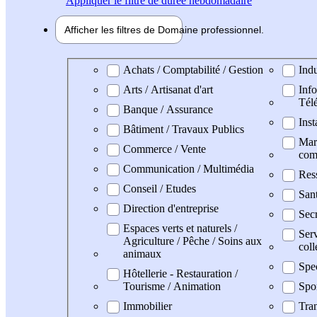
Appliquer
le filtre de durée hebdomadaire
Afficher les filtres de
Domaine pro
fessionnel
Domaine professionel
Achats / Comptabilité / Gestion
Indu
Arts / Artisanat d'art
Info
Tél
Banque / Assurance
Inst
Bâtiment / Travaux Publics
Mark
Commerce / Vente
com
Communication / Multimédia
Res
Conseil / Etudes
San
Direction d'entreprise
Secr
Espaces verts et naturels /
Serv
Agriculture / Pêche / Soins aux
coll
animaux
Spe
Hôtellerie - Restauration /
Tourisme / Animation
Spo
Immobilier
Tran