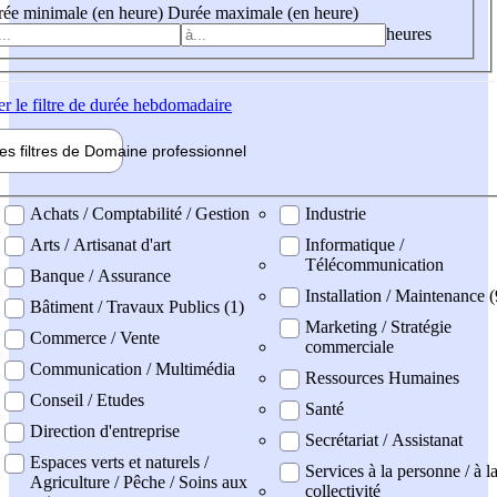
ée minimale (en heure)
Durée maximale (en heure)
heures
er
le filtre de durée hebdomadaire
les filtres de
Domaine pro
fessionnel
ne professionel
Achats / Comptabilité / Gestion
Industrie
Arts / Artisanat d'art
Informatique /
Télécommunication
Banque / Assurance
Installation / Maintenance 
Bâtiment / Travaux Publics (1)
Marketing / Stratégie
Commerce / Vente
commerciale
Communication / Multimédia
Ressources Humaines
Conseil / Etudes
Santé
Direction d'entreprise
Secrétariat / Assistanat
Espaces verts et naturels /
Services à la personne / à l
Agriculture / Pêche / Soins aux
collectivité