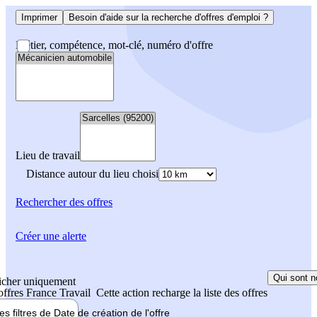
Imprimer
Besoin d'aide sur la recherche d'offres d'emploi ?
Métier, compétence, mot-clé, numéro d'offre
Lieu de travail
Distance autour du lieu choisi
Rechercher
des offres
Créer une alerte
Qui sont n
icher uniquement
 offres France Travail
Cette action recharge la liste des offres
les filtres de
Date de création
de l'offre