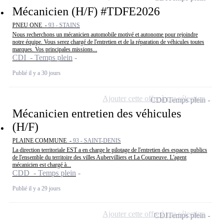
Mécanicien (H/F) #TDFE2026
PNEU ONE -
93 - STAINS
Nous recherchons un mécanicien automobile motivé et autonome pour rejoindre
notre équipe. Vous serez chargé de l'entretien et de la réparation de véhicules toutes
marques. Vos principales missions...
CDI - Temps plein
Publié il y a 30 jours
Ajouter cette offre à ma sélection
CDD
Temps plein
Mécanicien entretien des véhicules
(H/F)
PLAINE COMMUNE -
93 - SAINT-DENIS
La direction territoriale EST a en charge le pilotage de l'entretien des espaces publics
de l'ensemble du territoire des villes Aubervilliers et La Courneuve. L'agent
mécanicien est chargé à...
CDD - Temps plein
Publié il y a 29 jours
Ajouter cette offre à ma sélection
CDI
Temps plein