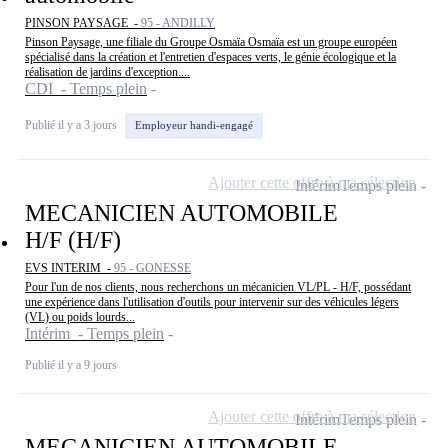
PINSON PAYSAGE -
95 - ANDILLY
Pinson Paysage, une filiale du Groupe Osmaïa Osmaïa est un groupe européen
spécialisé dans la création et l'entretien d'espaces verts, le génie écologique et la
réalisation de jardins d'exception....
CDI - Temps plein
Publié il y a 3 jours
Employeur handi-engagé
Ajouter cette offre à ma sélection
Intérim
Temps plein
MECANICIEN AUTOMOBILE
H/F (H/F)
EVS INTERIM -
95 - GONESSE
Pour l'un de nos clients, nous recherchons un mécanicien VL/PL - H/F, possédant
une expérience dans l'utilisation d'outils pour intervenir sur des véhicules légers
(VL) ou poids lourds...
Intérim - Temps plein
Publié il y a 9 jours
Ajouter cette offre à ma sélection
Intérim
Temps plein
MECANICIEN AUTOMOBILE