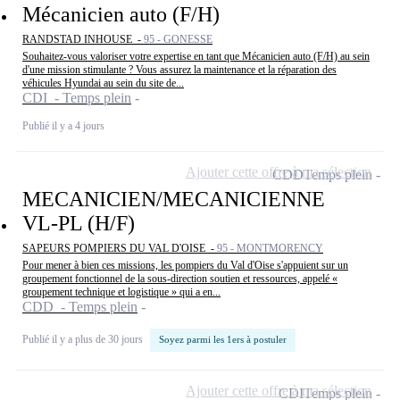
Mécanicien auto (F/H)
RANDSTAD INHOUSE -
95 - GONESSE
Souhaitez-vous valoriser votre expertise en tant que Mécanicien auto (F/H) au sein
d'une mission stimulante ? Vous assurez la maintenance et la réparation des
véhicules Hyundai au sein du site de...
CDI - Temps plein
Publié il y a 4 jours
Ajouter cette offre à ma sélection
CDD
Temps plein
MECANICIEN/MECANICIENNE
VL-PL (H/F)
SAPEURS POMPIERS DU VAL D'OISE -
95 - MONTMORENCY
Pour mener à bien ces missions, les pompiers du Val d'Oise s'appuient sur un
groupement fonctionnel de la sous-direction soutien et ressources, appelé «
groupement technique et logistique » qui a en...
CDD - Temps plein
Publié il y a plus de 30 jours
Soyez parmi les 1ers à postuler
Ajouter cette offre à ma sélection
CDI
Temps plein