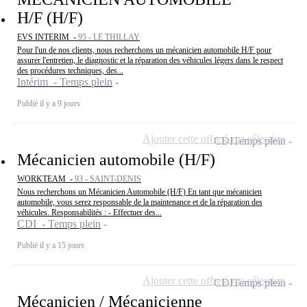
H/F (H/F)
EVS INTERIM -
95 - LE THILLAY
Pour l'un de nos clients, nous recherchons un mécanicien automobile H/F pour
assurer l'entretien, le diagnostic et la réparation des véhicules légers dans le respect
des procédures techniques, des...
Intérim - Temps plein
Publié il y a 9 jours
Ajouter cette offre à ma sélection
CDI
Temps plein
Mécanicien automobile (H/F)
WORKTEAM -
93 - SAINT-DENIS
Nous recherchons un Mécanicien Automobile (H/F) En tant que mécanicien
automobile, vous serez responsable de la maintenance et de la réparation des
véhicules. Responsabilités : - Effectuer des...
CDI - Temps plein
Publié il y a 15 jours
Ajouter cette offre à ma sélection
CDI
Temps plein
Mécanicien / Mécanicienne