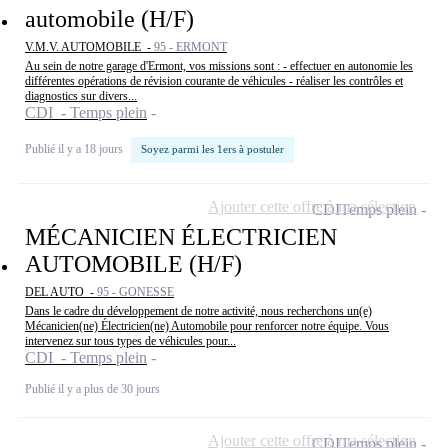
automobile (H/F)
V.M.V. AUTOMOBILE -
95 - ERMONT
Au sein de notre garage d'Ermont, vos missions sont : - effectuer en autonomie les
différentes opérations de révision courante de véhicules - réaliser les contrôles et
diagnostics sur divers...
CDI - Temps plein
Publié il y a 18 jours
Soyez parmi les 1ers à postuler
Ajouter cette offre à ma sélection
CDI
Temps plein
MÉCANICIEN ÉLECTRICIEN
AUTOMOBILE (H/F)
DEL AUTO -
95 - GONESSE
Dans le cadre du développement de notre activité, nous recherchons un(e)
Mécanicien(ne) Électricien(ne) Automobile pour renforcer notre équipe. Vous
intervenez sur tous types de véhicules pour...
CDI - Temps plein
Publié il y a plus de 30 jours
Ajouter cette offre à ma sélection
CDI
Temps plein