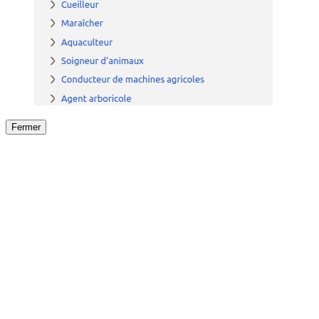
Fermer
Fermer
le détail de l'offre
/
Offre
sur
Offre précéden