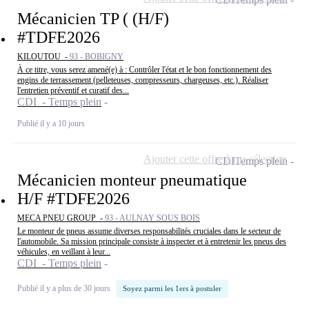
Mécanicien TP ( (H/F)
#TDFE2026
KILOUTOU -
93 - BOBIGNY
À ce titre, vous serez amené(e) à : Contrôler l'état et le bon fonctionnement des
engins de terrassement (pelleteuses, compresseurs, chargeuses, etc.). Réaliser
l'entretien préventif et curatif des...
CDI - Temps plein
Publié il y a 10 jours
Ajouter cette offre à ma sélection
CDI
Temps plein
Mécanicien monteur pneumatique
H/F #TDFE2026
MECA PNEU GROUP -
93 - AULNAY SOUS BOIS
Le monteur de pneus assume diverses responsabilités cruciales dans le secteur de
l'automobile. Sa mission principale consiste à inspecter et à entretenir les pneus des
véhicules, en veillant à leur...
CDI - Temps plein
Publié il y a plus de 30 jours
Soyez parmi les 1ers à postuler