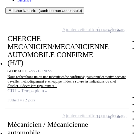
Distance
Afficher la carte
(contenu non-accessible)
Ajouter cette offre à ma sélection
CDI
Temps plein
CHERCHE
MECANICIEN/MECANICIENNE
AUTOMOBILE CONFIRME
(H/F)
GLOBAUTO -
95 - GONESSE
Nous recherchons un ou une mécanicien/ne confirmé/e, passionné et motivé sachant
travailler méthodiquement et en équipe. Il devra suivre les indications du chef
d'atelier. il devra être rigoureux et...
CDI - Temps plein
Publié il y a 2 jours
Ajouter cette offre à ma sélection
CDI
Temps plein
Mécanicien / Mécanicienne
automobile