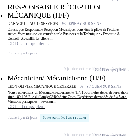
RESPONSABLE RÉCEPTION
MÉCANIQUE (H/F)
GARAGE GT AUTO-SERVICES -
93 - EPINAY SUR SEINE
En tant que Responsable Réception Mécanique, vous êtes le pilote de l'activité
atelier. Votre mission est centrée sur le Business et la Technique : - Expertise &
Conseil : Accueillir les clients,...
CDD - Temps plein
Publié il y a 17 jours
Ajouter cette offre à ma sélection
CDI
Temps plein
Mécanicien/ Mécanicienne (H/F)
LEON OLIVIER MECANIQUE GENERALE -
93 - ST OUEN SUR SEINE
Nous recherchons un Mécanicien expérimenté (H/F) pour notre atelier de réparation
situé 100-106 Rue du Landy 93400 Saint Ouen. Expérience demandée de 3 à 5 ans.
Missions principales : -révision...
CDI - Temps plein
Publié il y a 22 jours
Soyez parmi les 1ers à postuler
Ajouter cette offre à ma sélection
CDI
Temps plein