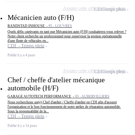
Ajouter cette offre à ma sélection
CDI
Temps plein
Mécanicien auto (F/H)
RANDSTAD INHOUSE -
95 - LOUVRES
Quels défis captivants en tant que Mécanicien auto (F/H) souhaiterez-vous relever ?
Notre client recherche un professionnel pour superviser la gestion opérationnelle
d'une flotte de véhicules en...
CDI - Temps plein
Publié il y a 4 jours
Ajouter cette offre à ma sélection
CDI
Temps plein
Chef / cheffe d'atelier mécanique
automobile (H/F)
GARAGE AUTOTECH PERFORMANCE -
93 - AUBERVILLIERS
Nous recherchons un(e) Chef d'atelier / Cheffe d'atelier en CDI afin d'assurer
l'organisation et le bon fonctionnement de notre atelier de réparation automobile.
Sous la responsabilité de la...
CDI - Temps plein
Publié il y a 14 jours