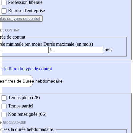
Profession libérale
Reprise d'entreprise
plus
de types de contrat
 DE CONTRAT
ée de contrat
ée minimale (en mois)
Durée maximale (en mois)
mois
er
le filtre du type de contrat
les filtres de
Durée hebdo
madaire
 hebdomadaire
Temps plein (28)
Temps partiel
Non renseignée (66)
 HEBDOMADAIRE
cisez la durée hebdomadaire :