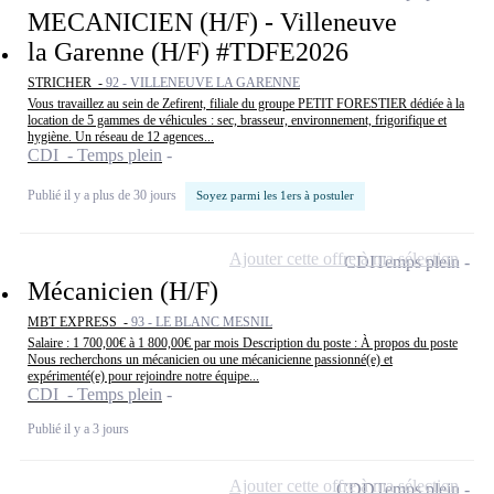
MECANICIEN (H/F) - Villeneuve
la Garenne (H/F) #TDFE2026
STRICHER -
92 - VILLENEUVE LA GARENNE
Vous travaillez au sein de Zefirent, filiale du groupe PETIT FORESTIER dédiée à la
location de 5 gammes de véhicules : sec, brasseur, environnement, frigorifique et
hygiène. Un réseau de 12 agences...
CDI - Temps plein
Publié il y a plus de 30 jours
Soyez parmi les 1ers à postuler
Ajouter cette offre à ma sélection
CDI
Temps plein
Mécanicien (H/F)
MBT EXPRESS -
93 - LE BLANC MESNIL
Salaire : 1 700,00€ à 1 800,00€ par mois Description du poste : À propos du poste
Nous recherchons un mécanicien ou une mécanicienne passionné(e) et
expérimenté(e) pour rejoindre notre équipe...
CDI - Temps plein
Publié il y a 3 jours
Ajouter cette offre à ma sélection
CDD
Temps plein