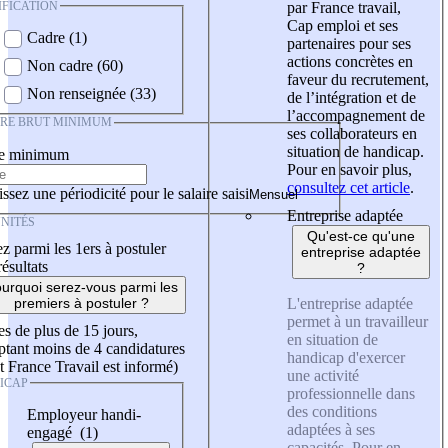
IFICATION
par France travail,
Cap emploi et ses
Cadre (1)
partenaires pour ses
actions concrètes en
Non cadre (60)
faveur du recrutement,
Non renseignée (33)
de l’intégration et de
l’accompagnement de
IRE BRUT MINIMUM
ses collaborateurs en
situation de handicap.
re minimum
Pour en savoir plus,
consultez cet article
.
ssez une périodicité pour le salaire saisi
Entreprise adaptée
NITÉS
Qu'est-ce qu'une
z parmi les 1ers à postuler
entreprise adaptée
résultats
?
urquoi serez-vous parmi les
L'entreprise adaptée
premiers à postuler ?
permet à un travailleur
es de plus de 15 jours,
en situation de
tant moins de 4 candidatures
handicap d'exercer
t France Travail est informé)
une activité
ICAP
professionnelle dans
des conditions
Employeur handi-
adaptées à ses
engagé (1)
capacités. Pour en