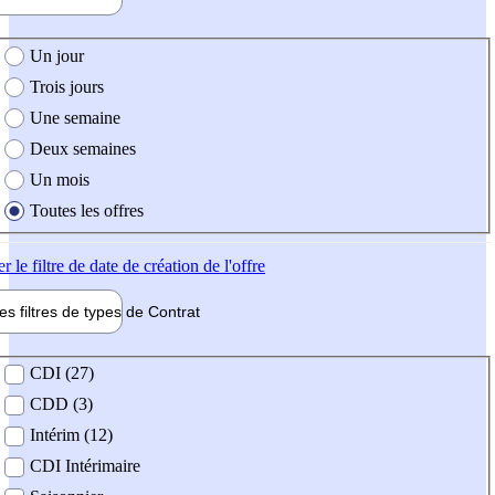
e création de l'offre
Un jour
Trois jours
Une semaine
Deux semaines
Un mois
Toutes les offres
er
le filtre de date de création de l'offre
les filtres de types de
Contrat
de contrat
CDI (27)
CDD (3)
Intérim (12)
CDI Intérimaire