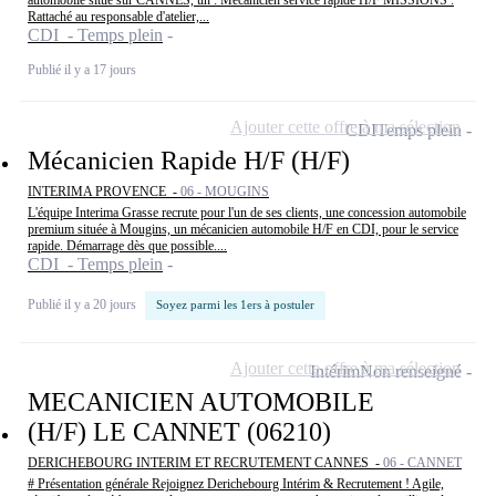
automobile situé sur CANNES, un : Mécanicien service rapide H/F MISSIONS :
Rattaché au responsable d'atelier,...
CDI - Temps plein
Publié il y a 17 jours
Ajouter cette offre à ma sélection
CDI
Temps plein
Mécanicien Rapide H/F (H/F)
INTERIMA PROVENCE -
06 - MOUGINS
L'équipe Interima Grasse recrute pour l'un de ses clients, une concession automobile
premium située à Mougins, un mécanicien automobile H/F en CDI, pour le service
rapide. Démarrage dès que possible....
CDI - Temps plein
Publié il y a 20 jours
Soyez parmi les 1ers à postuler
Ajouter cette offre à ma sélection
Intérim
Non renseigné
MECANICIEN AUTOMOBILE
(H/F) LE CANNET (06210)
DERICHEBOURG INTERIM ET RECRUTEMENT CANNES -
06 - CANNET
# Présentation générale Rejoignez Derichebourg Intérim & Recrutement ! Agile,