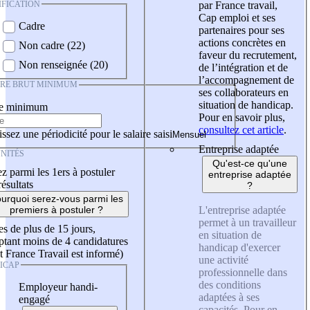
IFICATION
par France travail,
Cap emploi et ses
Cadre
partenaires pour ses
actions concrètes en
Non cadre (22)
faveur du recrutement,
Non renseignée (20)
de l’intégration et de
l’accompagnement de
IRE BRUT MINIMUM
ses collaborateurs en
situation de handicap.
re minimum
Pour en savoir plus,
consultez cet article
.
ssez une périodicité pour le salaire saisi
Entreprise adaptée
NITÉS
Qu'est-ce qu'une
z parmi les 1ers à postuler
entreprise adaptée
résultats
?
urquoi serez-vous parmi les
L'entreprise adaptée
premiers à postuler ?
permet à un travailleur
es de plus de 15 jours,
en situation de
tant moins de 4 candidatures
handicap d'exercer
t France Travail est informé)
une activité
ICAP
professionnelle dans
des conditions
Employeur handi-
adaptées à ses
engagé
capacités. Pour en