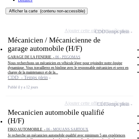
Distance
Afficher la carte
(contenu non-accessible)
Ajouter cette offre à ma sélection
CDD
Temps plein
Mécanicien / Mécanicienne de
garage automobile (H/F)
GARAGE DE LA FENERIE -
06 - PEGOMAS
Nous recherchons un mécanicien en véhicule léger pour rejoindre notre équipe
dynamique. Vous travaillerez en binôme avec le responsable mécanicien et serez en
charge de la maintenance et de la...
CDD - Temps plein
Publié il y a 12 jours
Ajouter cette offre à ma sélection
CDI
Temps plein
Mecanicien automobile qualifié
(H/F)
FIKO AUTOMOBILE -
06 - MOUANS SARTOUX
Je recherche un mécanicien automobile qualifié avec minimum 5 ans expériences