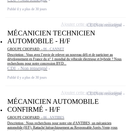
Publié il y a plus de 30 jours
Ajouter cette offre à ma sélection
CDI
Non renseigné
MÉCANICIEN TECHNICIEN
AUTOMOBILE - H/F
GROUPE CHOPARD -
06 - CANNET
Description : Vous avez l’envie de relever un nouveau défi et de participer au
développement en France du n° 1 mondial du véhicule électrique et hybride ? Nous
recherchons pour notre concession BYD...
CDI - Non renseigné
Publié il y a plus de 30 jours
Ajouter cette offre à ma sélection
CDI
Non renseigné
MÉCANICIEN AUTOMOBILE
CONFIRMÉ - H/F
GROUPE CHOPARD -
06 - ANTIBES
Description : Nous recherchons pour notre site d'ANTIBES, un mécanicien
automobile (H/F). Rattaché hiérarchiquement au Responsable Après-Vente,vous