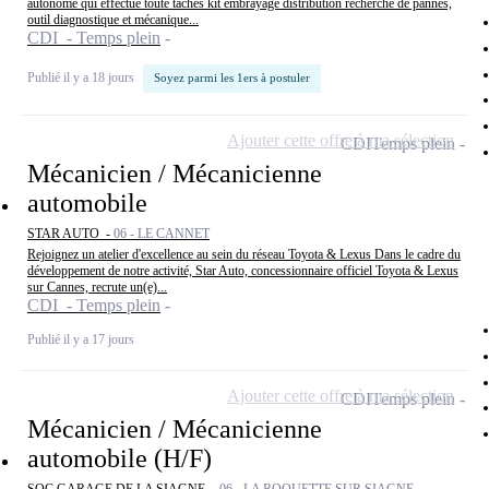
autonome qui effectue toute taches kit embrayage distribution recherche de pannes,
outil diagnostique et mécanique...
CDI - Temps plein
Publié il y a 18 jours
Soyez parmi les 1ers à postuler
Ajouter cette offre à ma sélection
CDI
Temps plein
Mécanicien / Mécanicienne
automobile
STAR AUTO -
06 - LE CANNET
Rejoignez un atelier d'excellence au sein du réseau Toyota & Lexus Dans le cadre du
développement de notre activité, Star Auto, concessionnaire officiel Toyota & Lexus
sur Cannes, recrute un(e)...
CDI - Temps plein
Publié il y a 17 jours
Ajouter cette offre à ma sélection
CDI
Temps plein
Mécanicien / Mécanicienne
automobile (H/F)