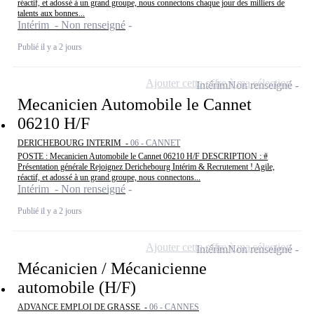
réactif, et adossé à un grand groupe, nous connectons chaque jour des milliers de
talents aux bonnes...
Intérim - Non renseigné
Publié il y a 2 jours
Ajouter cette offre à ma sélection
Intérim
Non renseigné
Mecanicien Automobile le Cannet
06210 H/F
DERICHEBOURG INTERIM -
06 - CANNET
POSTE : Mecanicien Automobile le Cannet 06210 H/F DESCRIPTION : #
Présentation générale Rejoignez Derichebourg Intérim & Recrutement ! Agile,
réactif, et adossé à un grand groupe, nous connectons...
Intérim - Non renseigné
Publié il y a 2 jours
Ajouter cette offre à ma sélection
Intérim
Non renseigné
Mécanicien / Mécanicienne
automobile (H/F)
ADVANCE EMPLOI DE GRASSE -
06 - CANNES