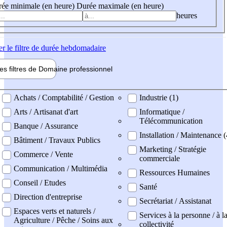
ée minimale (en heure)
Durée maximale (en heure)
heures
er
le filtre de durée hebdomadaire
les filtres de
Domaine pro
fessionnel
ne professionel
Achats / Comptabilité / Gestion
Industrie (1)
Arts / Artisanat d'art
Informatique /
Télécommunication
Banque / Assurance
Installation / Maintenance 
Bâtiment / Travaux Publics
Marketing / Stratégie
Commerce / Vente
commerciale
Communication / Multimédia
Ressources Humaines
Conseil / Etudes
Santé
Direction d'entreprise
Secrétariat / Assistanat
Espaces verts et naturels /
Services à la personne / à l
Agriculture / Pêche / Soins aux
collectivité