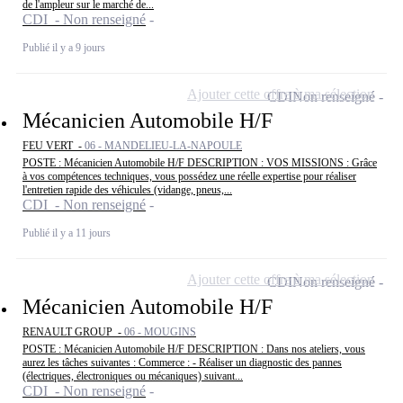
de l'ampleur sur le marché de...
CDI - Non renseigné
Publié il y a 9 jours
Ajouter cette offre à ma sélection
CDI
Non renseigné
Mécanicien Automobile H/F
FEU VERT -
06 - MANDELIEU-LA-NAPOULE
POSTE : Mécanicien Automobile H/F DESCRIPTION : VOS MISSIONS : Grâce
à vos compétences techniques, vous possédez une réelle expertise pour réaliser
l'entretien rapide des véhicules (vidange, pneus,...
CDI - Non renseigné
Publié il y a 11 jours
Ajouter cette offre à ma sélection
CDI
Non renseigné
Mécanicien Automobile H/F
RENAULT GROUP -
06 - MOUGINS
POSTE : Mécanicien Automobile H/F DESCRIPTION : Dans nos ateliers, vous
aurez les tâches suivantes : Commerce : - Réaliser un diagnostic des pannes
(électriques, électroniques ou mécaniques) suivant...
CDI - Non renseigné