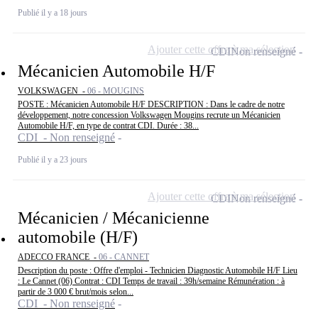
Publié il y a 18 jours
Ajouter cette offre à ma sélection
CDI
Non renseigné
Mécanicien Automobile H/F
VOLKSWAGEN -
06 - MOUGINS
POSTE : Mécanicien Automobile H/F DESCRIPTION : Dans le cadre de notre
développement, notre concession Volkswagen Mougins recrute un Mécanicien
Automobile H/F, en type de contrat CDI. Durée : 38...
CDI - Non renseigné
Publié il y a 23 jours
Ajouter cette offre à ma sélection
CDI
Non renseigné
Mécanicien / Mécanicienne
automobile (H/F)
ADECCO FRANCE -
06 - CANNET
Description du poste : Offre d'emploi - Technicien Diagnostic Automobile H/F Lieu
: Le Cannet (06) Contrat : CDI Temps de travail : 39h/semaine Rémunération : à
partir de 3 000 € brut/mois selon...
CDI - Non renseigné