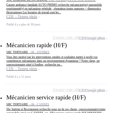
SOC GARAGE DE LA SIAGNE -
06 - LA ROQUETTE SUR SIAGNE
Garage ambiance familiale AUTO PRIMO recherche mécanicien(ne) automobile
expérimenté(e) en mécanique générale , réparation toutes marques + diagnostics
électroniques Les horaires de travail sont les...
CDI - Temps plein
Publié il y a plus de 30 jours
Ajouter cette offre à ma sélection
CDI
Temps plein
Mécanicien rapide (H/F)
SBC TERTIAIRE -
06 - ANTIBES
Vous êtes motivé par les interventions rapides et souhaitez mettre à profit vos
compétences mécaniques dans un environnement dynamique ? Notre client, un
concessionnaire situé à Antibes, recherche un...
CDI - Temps plein
Publié il y a 12 jours
Ajouter cette offre à ma sélection
CDI
Temps plein
Mécanicien service rapide (H/F)
SBC TERTIAIRE -
06 - CANNES
Sbc Intérim et Recrutement recherche pour un de ses clients, concessionnaire/centre