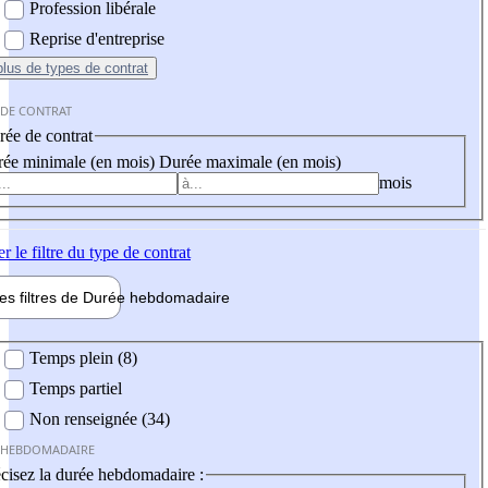
Profession libérale
Reprise d'entreprise
plus
de types de contrat
 DE CONTRAT
ée de contrat
ée minimale (en mois)
Durée maximale (en mois)
mois
er
le filtre du type de contrat
les filtres de
Durée hebdo
madaire
 hebdomadaire
Temps plein (8)
Temps partiel
Non renseignée (34)
 HEBDOMADAIRE
cisez la durée hebdomadaire :