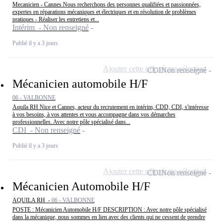
Mecanicien - Cannes Nous recherchons des personnes qualifiées et passionnées,
expertes en réparations mécaniques et électriques et en résolution de problèmes
pratiques - Réaliser les entretiens et...
Intérim - Non renseigné
Publié il y a 3 jours
Ajouter cette offre à ma sélection
CDI
Non renseigné
Mécanicien automobile H/F
06 - VALBONNE
Aquila RH Nice et Cannes, acteur du recrutement en intérim, CDD, CDI, s'intéresse
à vos besoins, à vos attentes et vous accompagne dans vos démarches
professionnelles. Avec notre pôle spécialisé dans...
CDI - Non renseigné
Publié il y a 3 jours
Ajouter cette offre à ma sélection
CDI
Non renseigné
Mécanicien Automobile H/F
AQUILA RH -
06 - VALBONNE
POSTE : Mécanicien Automobile H/F DESCRIPTION : Avec notre pôle spécialisé
dans la mécanique, nous sommes en lien avec des clients qui ne cessent de prendre