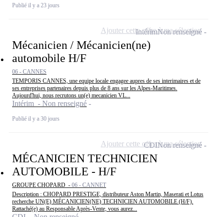
Publié il y a 23 jours
Ajouter cette offre à ma sélection
Intérim
Non renseigné
Mécanicien / Mécanicien(ne)
automobile H/F
06 - CANNES
TEMPORIS CANNES, une equipe locale engagee aupres de ses interimaires et de
ses entreprises partenaires depuis plus de 8 ans sur les Alpes-Maritimes.
Aujourd'hui, nous recrutons un(e) mecanicien VL...
Intérim - Non renseigné
Publié il y a 30 jours
Ajouter cette offre à ma sélection
CDI
Non renseigné
MÉCANICIEN TECHNICIEN
AUTOMOBILE - H/F
GROUPE CHOPARD -
06 - CANNET
Description : CHOPARD PRESTIGE, distributeur Aston Martin, Maserati et Lotus
recherche UN(E) MÉCANICIEN(NE) TECHNICIEN AUTOMOBILE (H/F).
Rattaché(e) au Responsable Après-Vente, vous aurez...
CDI - Non renseigné