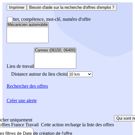
Imprimer
Besoin d'aide sur la recherche d'offres d'emploi ?
Métier, compétence, mot-clé, numéro d'offre
Lieu de travail
Distance autour du lieu choisi
Rechercher
des offres
Créer une alerte
Qui sont n
icher uniquement
 offres France Travail
Cette action recharge la liste des offres
les filtres de
Date de création
de l'offre