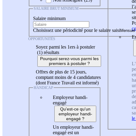
de
l
SALAIRE BRUT MINIMUM
se
si
Salaire minimum
Po
co
Choisissez une périodicité pour le salaire saisi
En
OPPORTUNITÉS
Soyez parmi les 1ers à postuler
(1)
résultats
Pourquoi serez-vous parmi les
L'
premiers à postuler ?
pe
Offres de plus de 15 jours,
en
comptant moins de 4 candidatures
ha
(dont France Travail est informé)
un
HANDICAP
pr
de
Employeur handi-
ad
engagé
ca
Qu'est-ce qu'un
sa
employeur handi-
le
engagé ?
Un employeur handi-
engagé est un