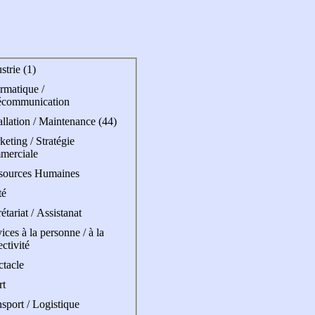
strie (1)
rmatique /
écommunication
allation / Maintenance (44)
eting / Stratégie
merciale
sources Humaines
té
étariat / Assistanat
ices à la personne / à la
ectivité
ctacle
rt
sport / Logistique