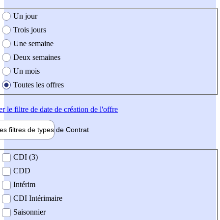
e création de l'offre
Un jour
Trois jours
Une semaine
Deux semaines
Un mois
Toutes les offres
er
le filtre de date de création de l'offre
les filtres de types de
Contrat
de contrat
CDI (3)
CDD
Intérim
CDI Intérimaire
Saisonnier