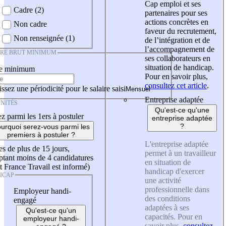
Cap emploi et ses
Cadre (2)
partenaires pour ses
actions concrètes en
Non cadre
faveur du recrutement,
Non renseignée (1)
de l’intégration et de
l’accompagnement de
IRE BRUT MINIMUM
ses collaborateurs en
situation de handicap.
re minimum
Pour en savoir plus,
consultez cet article
.
ssez une périodicité pour le salaire saisi
Entreprise adaptée
NITÉS
Qu'est-ce qu'une
z parmi les 1ers à postuler
entreprise adaptée
?
urquoi serez-vous parmi les
premiers à postuler ?
L'entreprise adaptée
es de plus de 15 jours,
permet à un travailleur
tant moins de 4 candidatures
en situation de
t France Travail est informé)
handicap d'exercer
ICAP
une activité
professionnelle dans
Employeur handi-
des conditions
engagé
adaptées à ses
Qu'est-ce qu'un
capacités. Pour en
employeur handi-
savoir plus,
consultez