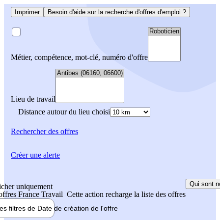
Imprimer
Besoin d'aide sur la recherche d'offres d'emploi ?
Métier, compétence, mot-clé, numéro d'offre
Lieu de travail
Distance autour du lieu choisi
Rechercher
des offres
Créer une alerte
Qui sont n
icher uniquement
 offres France Travail
Cette action recharge la liste des offres
les filtres de
Date de création
de l'offre