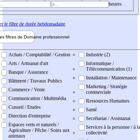
heures
er
le filtre de durée hebdomadaire
les filtres de
Domaine pro
fessionnel
ne professionel
Achats / Comptabilité / Gestion
Industrie (2)
Arts / Artisanat d'art
Informatique /
Télécommunication (1)
Banque / Assurance
Installation / Maintenance
Bâtiment / Travaux Publics
Marketing / Stratégie
Commerce / Vente
commerciale
Communication / Multimédia
Ressources Humaines
Conseil / Etudes
Santé
Direction d'entreprise
Secrétariat / Assistanat
Espaces verts et naturels /
Services à la personne / à l
Agriculture / Pêche / Soins aux
collectivité
animaux