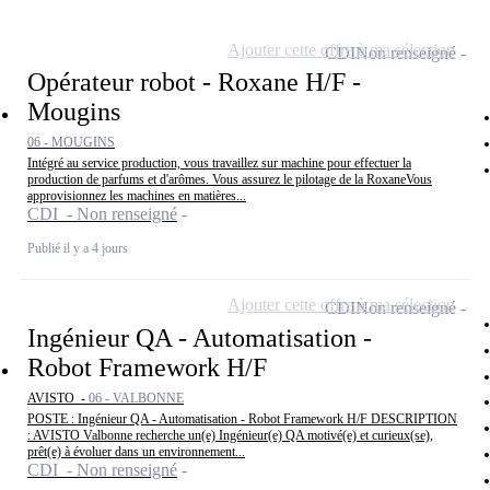
Ajouter cette offre à ma sélection
CDI
Non renseigné
Opérateur robot - Roxane H/F -
Mougins
06 - MOUGINS
Intégré au service production, vous travaillez sur machine pour effectuer la
production de parfums et d'arômes. Vous assurez le pilotage de la RoxaneVous
approvisionnez les machines en matières...
CDI - Non renseigné
Publié il y a 4 jours
Ajouter cette offre à ma sélection
CDI
Non renseigné
Ingénieur QA - Automatisation -
Robot Framework H/F
AVISTO -
06 - VALBONNE
POSTE : Ingénieur QA - Automatisation - Robot Framework H/F DESCRIPTION
: AVISTO Valbonne recherche un(e) Ingénieur(e) QA motivé(e) et curieux(se),
prêt(e) à évoluer dans un environnement...
CDI - Non renseigné