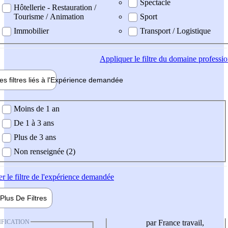
Spectacle
Hôtellerie - Restauration /
Tourisme / Animation
Sport
Immobilier
Transport / Logistique
Appliquer
le filtre du domaine professi
es filtres liés à l'
Expérience
demandée
ience demandée
Moins de 1 an
De 1 à 3 ans
Plus de 3 ans
Non renseignée (2)
er
le filtre de l'expérience demandée
Plus De
Filtres
IFICATION
par France travail,