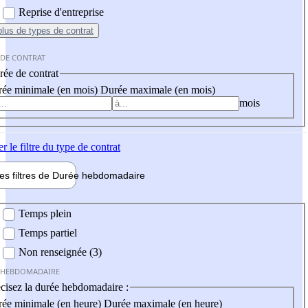
Reprise d'entreprise
plus
de types de contrat
 DE CONTRAT
ée de contrat
ée minimale (en mois)
Durée maximale (en mois)
mois
er
le filtre du type de contrat
les filtres de
Durée hebdo
madaire
 hebdomadaire
Temps plein
Temps partiel
Non renseignée (3)
 HEBDOMADAIRE
cisez la durée hebdomadaire :
ée minimale (en heure)
Durée maximale (en heure)