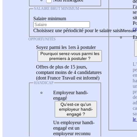
de
l
SALAIRE BRUT MINIMUM
se
si
Salaire minimum
Po
co
Choisissez une périodicité pour le salaire saisi
En
OPPORTUNITÉS
Soyez parmi les 1ers à postuler
Pourquoi serez-vous parmi les
premiers à postuler ?
L'
Offres de plus de 15 jours,
pe
comptant moins de 4 candidatures
en
(dont France Travail est informé)
ha
HANDICAP
un
pr
Employeur handi-
de
engagé
ad
Qu'est-ce qu'un
ca
employeur handi-
sa
engagé ?
le
Un employeur handi-
engagé est un
employeur reconnu