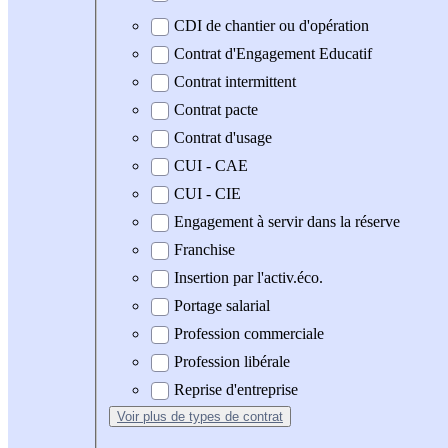
CDI de chantier ou d'opération
Contrat d'Engagement Educatif
Contrat intermittent
Contrat pacte
Contrat d'usage
CUI - CAE
CUI - CIE
Engagement à servir dans la réserve
Franchise
Insertion par l'activ.éco.
Portage salarial
Profession commerciale
Profession libérale
Reprise d'entreprise
Voir plus
de types de contrat