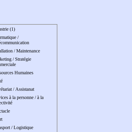
strie (1)
rmatique /
écommunication
allation / Maintenance
eting / Stratégie
merciale
sources Humaines
té
étariat / Assistanat
ices à la personne / à la
ectivité
ctacle
rt
sport / Logistique