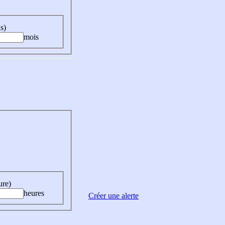
s)
mois
ure)
heures
Créer une alerte