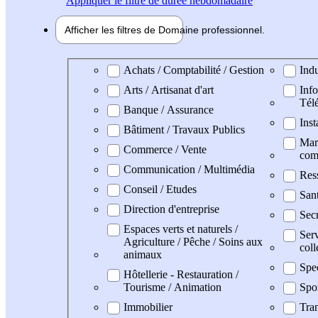
Appliquer
le filtre de durée hebdomadaire
Afficher les filtres de
Domaine pro
fessionnel
Domaine professionel
Achats / Comptabilité / Gestion
Indu
Arts / Artisanat d'art
Info
Tél
Banque / Assurance
Inst
Bâtiment / Travaux Publics
Mark
Commerce / Vente
com
Communication / Multimédia
Res
Conseil / Etudes
San
Direction d'entreprise
Secr
Espaces verts et naturels /
Serv
Agriculture / Pêche / Soins aux
coll
animaux
Spe
Hôtellerie - Restauration /
Tourisme / Animation
Spo
Immobilier
Tran