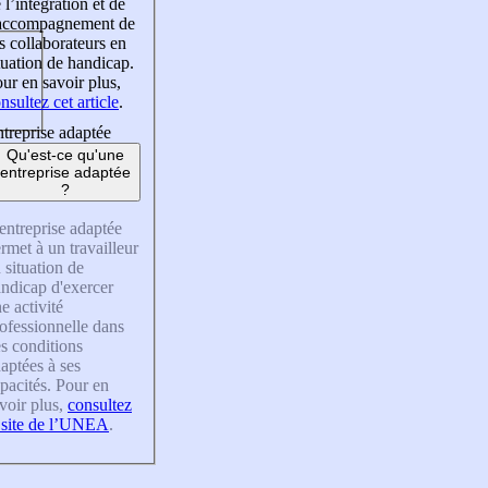
 l’intégration et de
’accompagnement de
s collaborateurs en
tuation de handicap.
ur en savoir plus,
nsultez cet article
.
treprise adaptée
Qu'est-ce qu'une
entreprise adaptée
?
entreprise adaptée
rmet à un travailleur
 situation de
ndicap d'exercer
e activité
ofessionnelle dans
s conditions
aptées à ses
pacités. Pour en
voir plus,
consultez
 site de l’UNEA
.