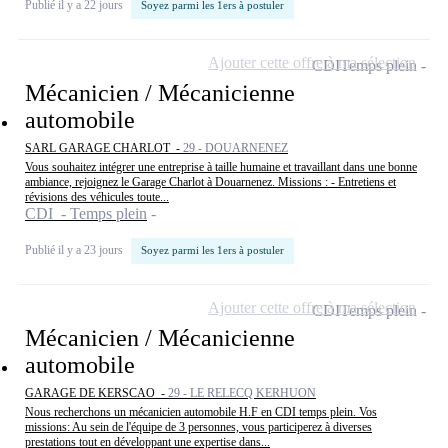
Publié il y a 22 jours
Soyez parmi les 1ers à postuler
Ajouter cette offre à ma sélection
CDI
Temps plein
Mécanicien / Mécanicienne
automobile
SARL GARAGE CHARLOT -
29 - DOUARNENEZ
Vous souhaitez intégrer une entreprise à taille humaine et travaillant dans une bonne
ambiance, rejoignez le Garage Charlot à Douarnenez. Missions : - Entretiens et
révisions des véhicules toute...
CDI - Temps plein
Publié il y a 23 jours
Soyez parmi les 1ers à postuler
Ajouter cette offre à ma sélection
CDI
Temps plein
Mécanicien / Mécanicienne
automobile
GARAGE DE KERSCAO -
29 - LE RELECQ KERHUON
Nous recherchons un mécanicien automobile H.F en CDI temps plein. Vos
missions: Au sein de l'équipe de 3 personnes, vous participerez à diverses
prestations tout en développant une expertise dans...