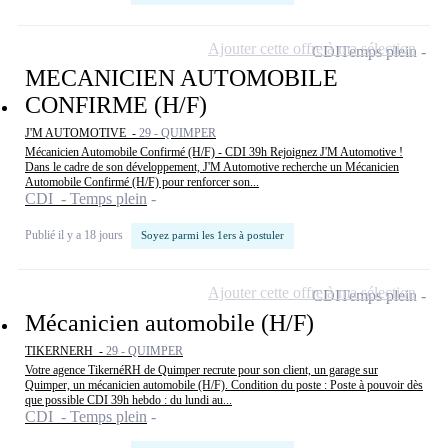
Ajouter cette offre à ma sélection
CDI
Temps plein
MECANICIEN AUTOMOBILE
CONFIRME (H/F)
J'M AUTOMOTIVE -
29 - QUIMPER
Mécanicien Automobile Confirmé (H/F) - CDI 39h Rejoignez J'M Automotive !
Dans le cadre de son développement, J'M Automotive recherche un Mécanicien
Automobile Confirmé (H/F) pour renforcer son...
CDI - Temps plein
Publié il y a 18 jours
Soyez parmi les 1ers à postuler
Ajouter cette offre à ma sélection
CDI
Temps plein
Mécanicien automobile (H/F)
TIKERNERH -
29 - QUIMPER
Votre agence TikernéRH de Quimper recrute pour son client, un garage sur
Quimper, un mécanicien automobile (H/F). Condition du poste : Poste à pouvoir dès
que possible CDI 39h hebdo : du lundi au...
CDI - Temps plein