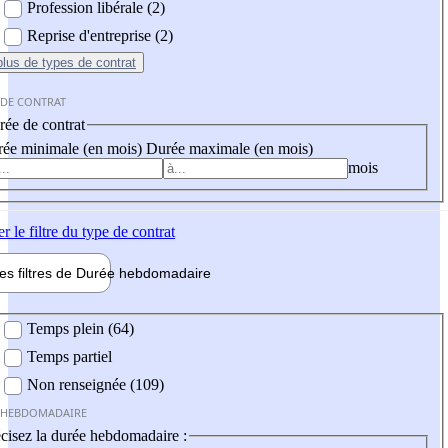
Profession libérale (2)
Reprise d'entreprise (2)
plus
de types de contrat
 DE CONTRAT
ée de contrat
ée minimale (en mois)
Durée maximale (en mois)
mois
er
le filtre du type de contrat
les filtres de
Durée hebdo
madaire
 hebdomadaire
Temps plein (64)
Temps partiel
Non renseignée (109)
 HEBDOMADAIRE
cisez la durée hebdomadaire :