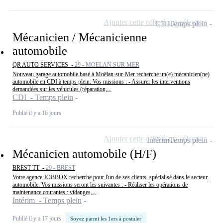
Ajouter cette offre à ma sélection
CDI
Temps plein
Mécanicien / Mécanicienne
automobile
QR AUTO SERVICES -
29 - MOELAN SUR MER
Nouveau garage automobile basé à Moëlan-sur-Mer recherche un(e) mécanicien(ne)
automobile en CDI à temps plein. Vos missions : - Assurer les interventions
demandées sur les véhicules (réparation,...
CDI - Temps plein
Publié il y a 16 jours
Ajouter cette offre à ma sélection
Intérim
Temps plein
Mécanicien automobile (H/F)
BREST TT -
29 - BREST
Votre agence JOBBOX recherche pour l'un de ses clients, spécialisé dans le secteur
automobile. Vos missions seront les suivantes : - Réaliser les opérations de
maintenance courantes : vidanges,...
Intérim - Temps plein
Publié il y a 17 jours
Soyez parmi les 1ers à postuler