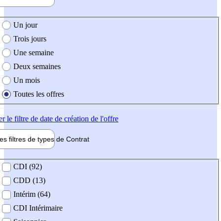
e création de l'offre
Un jour
Trois jours
Une semaine
Deux semaines
Un mois
Toutes les offres
er
le filtre de date de création de l'offre
les filtres de types de
Contrat
de contrat
CDI (92)
CDD (13)
Intérim (64)
CDI Intérimaire