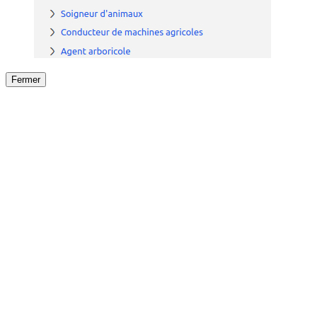
Fermer
Fermer
le détail de l'offre
/
Offre
sur
Offre précéden