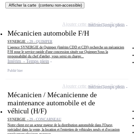
Afficher la carte
(contenu non-accessible)
Ajouter cette offre à ma sélection
Intérim
Temps plein
Mécanicien automobile F/H
SYNERGIE -
29 - QUIMPER
L'agence SYNERGIE de Quimper (Intérim CDD et CDI) recherche un mécanicien
F/H pour le service rapide d'une concession située sur Quimper.Sous la
responsabilité du chef d'atelier, vous serez en charge...
Intérim - Temps plein
Publié hier
Ajouter cette offre à ma sélection
Intérim
Temps plein
Mécanicien / Mécanicienne de
maintenance automobile et de
véhicul (H/F)
SYNERGIE -
29 - CONCARNEAU
Notre client est un acteur majeur de la distribution automobile dans l'Ouest,
spécialisé dans la vente, la location et l'entretien de véhicules neufs et d'occasion