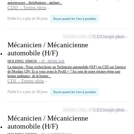
amortisseurs - distributions - attelage...
CDD - Temps plein
Publié il y a plus de 30 jours
Soyez parmi les 1ers à postuler
Ajouter cette offre à ma sélection
CDI
Temps plein
Mécanicien / Mécanicienne
automobile (H/F)
HOLDING SIMON -
29 - MORLAIX
La mission : Nous recherchons un Technicien automobile (H/F) en CDI sur l'agence
de Morlaix (29). Et si vous aviez le Profil + ? Au sein de notre équipe règne une
bonne ambiance, de la bonne...
CDI - Temps plein
Publié il y a plus de 30 jours
Soyez parmi les 1ers à postuler
Ajouter cette offre à ma sélection
CDI
Temps plein
Mécanicien / Mécanicienne
automobile (H/F)