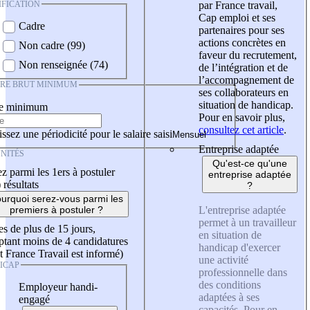
IFICATION
par France travail,
Cap emploi et ses
Cadre
partenaires pour ses
actions concrètes en
Non cadre (99)
faveur du recrutement,
Non renseignée (74)
de l’intégration et de
l’accompagnement de
IRE BRUT MINIMUM
ses collaborateurs en
situation de handicap.
re minimum
Pour en savoir plus,
consultez cet article
.
ssez une périodicité pour le salaire saisi
Entreprise adaptée
NITÉS
Qu'est-ce qu'une
z parmi les 1ers à postuler
entreprise adaptée
)
résultats
?
urquoi serez-vous parmi les
L'entreprise adaptée
premiers à postuler ?
permet à un travailleur
es de plus de 15 jours,
en situation de
tant moins de 4 candidatures
handicap d'exercer
t France Travail est informé)
une activité
ICAP
professionnelle dans
des conditions
Employeur handi-
adaptées à ses
engagé
capacités. Pour en