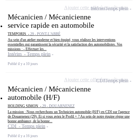
Ajouter cette offre à ma sélection
Intérim
Temps plein
Mécanicien / Mécanicienne
service rapide en automobile
TEMPORIS -
29 - PONT-L'ABBÉ
Au sein d'un atelier moderne et bien équipé, vous réalisez les interventions
essentielles qui garantissent la sécurité et la satisfaction des automobilistes. Vos
missions : - Effectuer les...
Intérim - Temps plein
Publié il y a 10 jours
Ajouter cette offre à ma sélection
CDI
Temps plein
Mécanicien / Mécanicienne
automobile (H/F)
HOLDING SIMON -
29 - DOUARNENEZ
La mission : Nous recherchons un Technicien automobile (H/F) en CDI sur l'agence
de Douarnenez (29). Et si vous aviez le Profil + ? Au sein de notre équipe règne une
bonne ambiance, de la bonne...
CDI - Temps plein
Publié il y a 16 jours