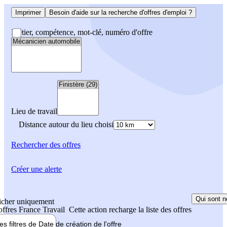
Imprimer
Besoin d'aide sur la recherche d'offres d'emploi ?
Métier, compétence, mot-clé, numéro d'offre
Lieu de travail
Distance autour du lieu choisi
Rechercher
des offres
Créer une alerte
Qui sont n
icher uniquement
 offres France Travail
Cette action recharge la liste des offres
les filtres de
Date de création
de l'offre