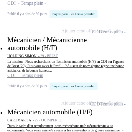
CDI - Temps plein
Publié il y a plus de 30 jours
Soyez parmi les 1ers à postuler
Ajouter cette offre à ma sélection
CDI
Temps plein
Mécanicien / Mécanicienne
automobile (H/F)
HOLDING SIMON -
29 - BREST
La mission : Nous recherchons un Technicien automobile (H/F) en CDI sur l'agence
de Brest (29). Et si vous aviez le Profil + ? Au sein de notre équipe règne une bonne
ambiance, de la bonne humeur...
CDI - Temps plein
Publié il y a plus de 30 jours
Soyez parmi les 1ers à postuler
Ajouter cette offre à ma sélection
CDD
Temps plein
Mécanicien automobile (H/F)
CAROMAR SA -
29 - QUIMPERLE
Dans le cadre d'un remplacement, nous recherchons un/e mécanicien/ne auto
expérimenté. Vous serez amené/e à réaliser les interventions de grosse mécanique : -