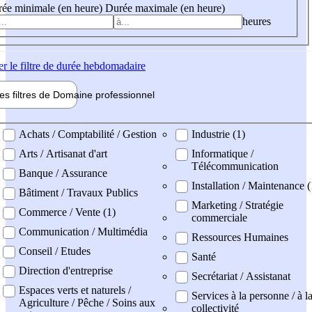
ée minimale (en heure)
Durée maximale (en heure)
heures
er
le filtre de durée hebdomadaire
les filtres de
Domaine pro
fessionnel
ne professionel
Achats / Comptabilité / Gestion
Industrie (1)
Arts / Artisanat d'art
Informatique /
Télécommunication
Banque / Assurance
Installation / Maintenance 
Bâtiment / Travaux Publics
Marketing / Stratégie
Commerce / Vente (1)
commerciale
Communication / Multimédia
Ressources Humaines
Conseil / Etudes
Santé
Direction d'entreprise
Secrétariat / Assistanat
Espaces verts et naturels /
Services à la personne / à l
Agriculture / Pêche / Soins aux
collectivité