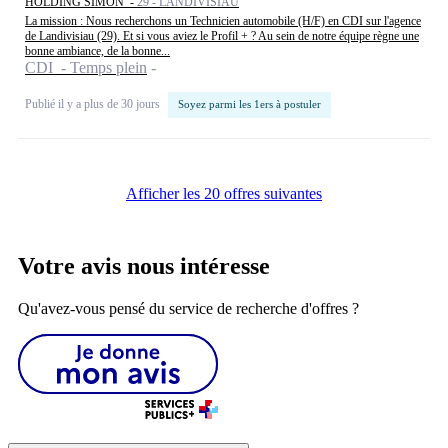
HOLDING SIMON -
29 - LANDIVISIAU
La mission : Nous recherchons un Technicien automobile (H/F) en CDI sur l'agence
de Landivisiau (29). Et si vous aviez le Profil + ? Au sein de notre équipe règne une
bonne ambiance, de la bonne...
CDI - Temps plein
Publié il y a plus de 30 jours
Soyez parmi les 1ers à postuler
Afficher les 20 offres suivantes
Votre avis nous intéresse
Qu'avez-vous pensé du service de recherche d'offres ?