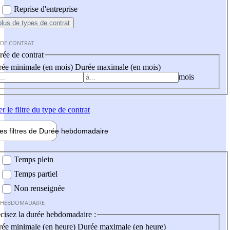
Reprise d'entreprise
plus
de types de contrat
 DE CONTRAT
ée de contrat
ée minimale (en mois)
Durée maximale (en mois)
mois
er
le filtre du type de contrat
les filtres de
Durée hebdo
madaire
 hebdomadaire
Temps plein
Temps partiel
Non renseignée
 HEBDOMADAIRE
cisez la durée hebdomadaire :
ée minimale (en heure)
Durée maximale (en heure)