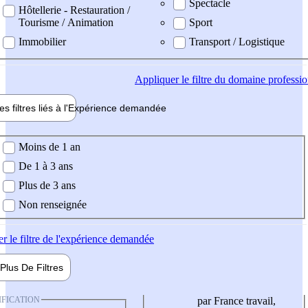
Spectacle
Hôtellerie - Restauration /
Tourisme / Animation
Sport
Immobilier
Transport / Logistique
Appliquer
le filtre du domaine professi
es filtres liés à l'
Expérience
demandée
ience demandée
Moins de 1 an
De 1 à 3 ans
Plus de 3 ans
Non renseignée
er
le filtre de l'expérience demandée
Plus De
Filtres
IFICATION
par France travail,