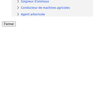
Fermer
Fermer
le détail de l'offre
/
Offre
sur
Offre précéden