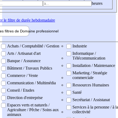
heures
er
le filtre de durée hebdomadaire
les filtres de
Domaine pro
fessionnel
ne professionel
Achats / Comptabilité / Gestion
Industrie
Arts / Artisanat d'art
Informatique /
Télécommunication
Banque / Assurance
Installation / Maintenance
Bâtiment / Travaux Publics
Marketing / Stratégie
Commerce / Vente
commerciale
Communication / Multimédia
Ressources Humaines
Conseil / Etudes
Santé
Direction d'entreprise
Secrétariat / Assistanat
Espaces verts et naturels /
Services à la personne / à l
Agriculture / Pêche / Soins aux
collectivité
animaux