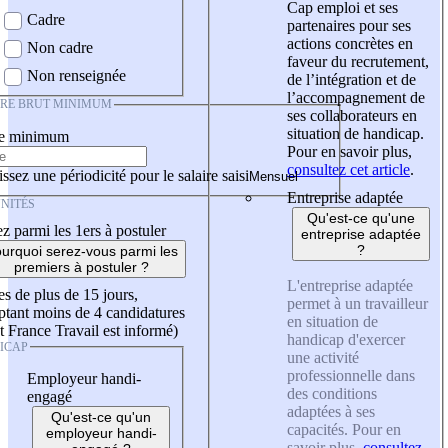
Cap emploi et ses
Cadre
partenaires pour ses
actions concrètes en
Non cadre
faveur du recrutement,
Non renseignée
de l’intégration et de
l’accompagnement de
IRE BRUT MINIMUM
ses collaborateurs en
situation de handicap.
re minimum
Pour en savoir plus,
consultez cet article
.
ssez une périodicité pour le salaire saisi
Entreprise adaptée
NITÉS
Qu'est-ce qu'une
z parmi les 1ers à postuler
entreprise adaptée
?
urquoi serez-vous parmi les
premiers à postuler ?
L'entreprise adaptée
es de plus de 15 jours,
permet à un travailleur
tant moins de 4 candidatures
en situation de
t France Travail est informé)
handicap d'exercer
ICAP
une activité
professionnelle dans
Employeur handi-
des conditions
engagé
adaptées à ses
Qu'est-ce qu'un
capacités. Pour en
employeur handi-
savoir plus,
consultez