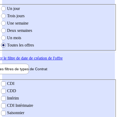
e création de l'offre
Un jour
Trois jours
Une semaine
Deux semaines
Un mois
Toutes les offres
er
le filtre de date de création de l'offre
les filtres de types de
Contrat
de contrat
CDI
CDD
Intérim
CDI Intérimaire
Saisonnier