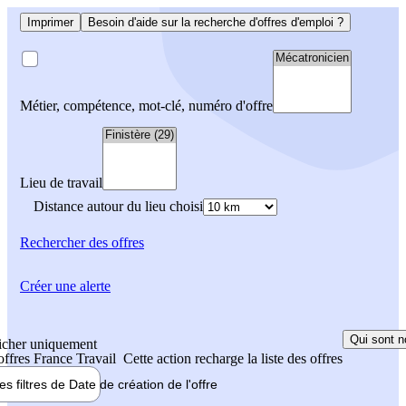
Imprimer
Besoin d'aide sur la recherche d'offres d'emploi ?
Métier, compétence, mot-clé, numéro d'offre
Lieu de travail
Distance autour du lieu choisi
Rechercher
des offres
Créer une alerte
Qui sont n
icher uniquement
 offres France Travail
Cette action recharge la liste des offres
les filtres de
Date de création
de l'offre