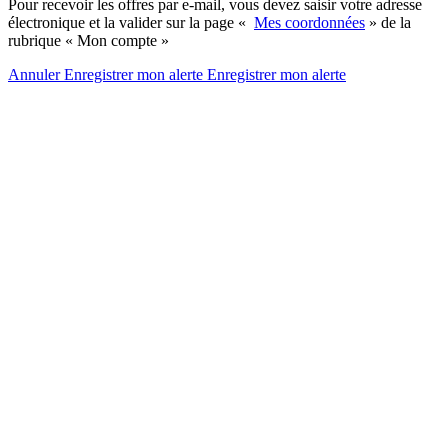
Pour recevoir les offres par e-mail, vous devez saisir votre adresse
électronique et la valider sur la page «
Mes coordonnées
» de la
rubrique « Mon compte »
Annuler
Enregistrer mon alerte
Enregistrer
mon alerte