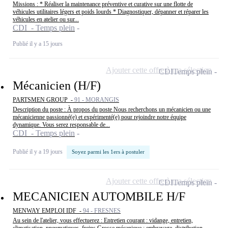
Missions : * Réaliser la maintenance préventive et curative sur une flotte de
véhicules utilitaires légers et poids lourds * Diagnostiquer, dépanner et réparer les
véhicules en atelier ou sur...
CDI - Temps plein
Publié il y a 15 jours
Ajouter cette offre à ma sélection
CDI
Temps plein
Mécanicien (H/F)
PARTSMEN GROUP -
91 - MORANGIS
Description du poste : À propos du poste Nous recherchons un mécanicien ou une
mécanicienne passionné(e) et expérimenté(e) pour rejoindre notre équipe
dynamique. Vous serez responsable de...
CDI - Temps plein
Publié il y a 19 jours
Soyez parmi les 1ers à postuler
Ajouter cette offre à ma sélection
CDI
Temps plein
MECANICIEN AUTOMBILE H/F
MENWAY EMPLOI IDF -
94 - FRESNES
Au sein de l'atelier, vous effectuerez : Entretien courant : vidange, entretien,
climatisation, pneumatiques, freins Grosse mécanique : embrayage, distribution,