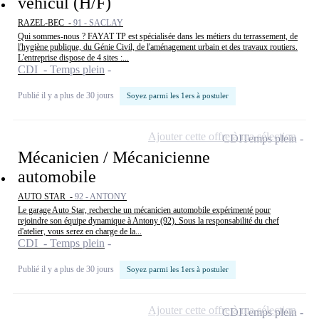
véhicul (H/F)
RAZEL-BEC -
91 - SACLAY
Qui sommes-nous ? FAYAT TP est spécialisée dans les métiers du terrassement, de
l'hygiène publique, du Génie Civil, de l'aménagement urbain et des travaux routiers.
L'entreprise dispose de 4 sites :...
CDI - Temps plein
Publié il y a plus de 30 jours
Soyez parmi les 1ers à postuler
Ajouter cette offre à ma sélection
CDI
Temps plein
Mécanicien / Mécanicienne
automobile
AUTO STAR -
92 - ANTONY
Le garage Auto Star, recherche un mécanicien automobile expérimenté pour
rejoindre son équipe dynamique à Antony (92). Sous la responsabilité du chef
d'atelier, vous serez en charge de la...
CDI - Temps plein
Publié il y a plus de 30 jours
Soyez parmi les 1ers à postuler
Ajouter cette offre à ma sélection
CDI
Temps plein