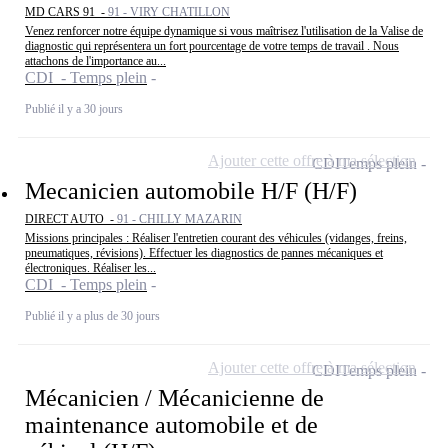
MD CARS 91 -
91 - VIRY CHATILLON
Venez renforcer notre équipe dynamique si vous maîtrisez l'utilisation de la Valise de
diagnostic qui représentera un fort pourcentage de votre temps de travail . Nous
attachons de l'importance au...
CDI - Temps plein
Publié il y a 30 jours
Ajouter cette offre à ma sélection
CDI
Temps plein
Mecanicien automobile H/F (H/F)
DIRECT AUTO -
91 - CHILLY MAZARIN
Missions principales : Réaliser l'entretien courant des véhicules (vidanges, freins,
pneumatiques, révisions). Effectuer les diagnostics de pannes mécaniques et
électroniques. Réaliser les...
CDI - Temps plein
Publié il y a plus de 30 jours
Ajouter cette offre à ma sélection
CDI
Temps plein
Mécanicien / Mécanicienne de
maintenance automobile et de