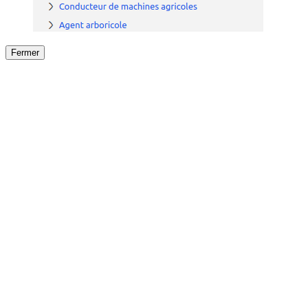
Fermer
Fermer
le détail de l'offre
/
Offre
sur
Offre précéden