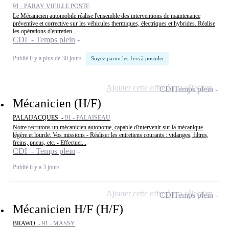
91 - PARAY VIEILLE POSTE
Le Mécanicien automobile réalise l'ensemble des interventions de maintenance
préventive et corrective sur les véhicules thermiques, électriques et hybrides. Réalise
les opérations d'entretien...
CDI - Temps plein
Publié il y a plus de 30 jours
Soyez parmi les 1ers à postuler
Ajouter cette offre à ma sélection
CDI
Temps plein
Mécanicien (H/F)
PALAIJACQUES -
91 - PALAISEAU
Notre recrutons un mécanicien autonome, capable d'intervenir sur la mécanique
légère et lourde. Vos missions - Réaliser les entretiens courants : vidanges, filtres,
freins, pneus, etc. - Effectuer...
CDI - Temps plein
Publié il y a 3 jours
Ajouter cette offre à ma sélection
CDI
Temps plein
Mécanicien H/F (H/F)
BRAWO -
91 - MASSY