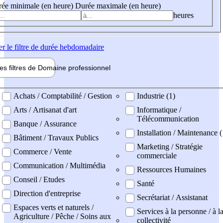
ée minimale (en heure)
Durée maximale (en heure)
heures
er
le filtre de durée hebdomadaire
les filtres de
Domaine pro
fessionnel
ne professionel
Achats / Comptabilité / Gestion
Industrie (1)
Arts / Artisanat d'art
Informatique /
Télécommunication
Banque / Assurance
Installation / Maintenance 
Bâtiment / Travaux Publics
Marketing / Stratégie
Commerce / Vente
commerciale
Communication / Multimédia
Ressources Humaines
Conseil / Etudes
Santé
Direction d'entreprise
Secrétariat / Assistanat
Espaces verts et naturels /
Services à la personne / à l
Agriculture / Pêche / Soins aux
collectivité