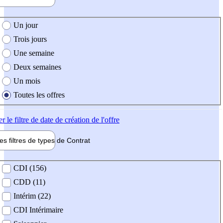
e création de l'offre
Un jour
Trois jours
Une semaine
Deux semaines
Un mois
Toutes les offres
er
le filtre de date de création de l'offre
les filtres de types de
Contrat
de contrat
CDI (156)
CDD (11)
Intérim (22)
CDI Intérimaire