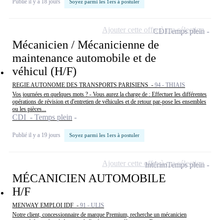
Publié il y a 18 jours
Soyez parmi les 1ers à postuler
Ajouter cette offre à ma sélection
CDI
Temps plein
Mécanicien / Mécanicienne de
maintenance automobile et de
véhicul (H/F)
REGIE AUTONOME DES TRANSPORTS PARISIENS -
94 - THIAIS
Vos journées en quelques mots ? - Vous aurez la charge de : Effectuer les différentes
opérations de révision et d'entretien de véhicules et de retour par-pose les ensembles
ou les pièces...
CDI - Temps plein
Publié il y a 19 jours
Soyez parmi les 1ers à postuler
Ajouter cette offre à ma sélection
Intérim
Temps plein
MÉCANICIEN AUTOMOBILE
H/F
MENWAY EMPLOI IDF -
91 - ULIS
Notre client, concessionnaire de marque Premium, recherche un mécanicien