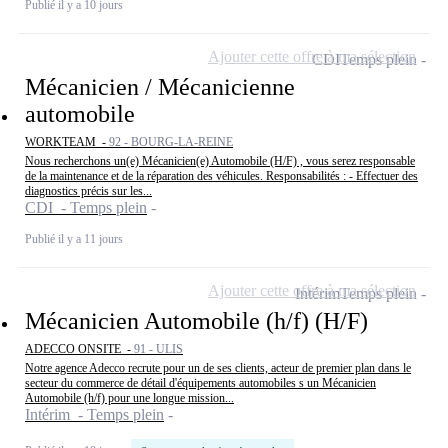
Publié il y a 10 jours
Ajouter cette offre à ma sélection
CDI
Temps plein
Mécanicien / Mécanicienne
automobile
WORKTEAM -
92 - BOURG-LA-REINE
Nous recherchons un(e) Mécanicien(e) Automobile (H/F) , vous serez responsable
de la maintenance et de la réparation des véhicules. Responsabilités : - Effectuer des
diagnostics précis sur les...
CDI - Temps plein
Publié il y a 11 jours
Ajouter cette offre à ma sélection
Intérim
Temps plein
Mécanicien Automobile (h/f) (H/F)
ADECCO ONSITE -
91 - ULIS
Notre agence Adecco recrute pour un de ses clients, acteur de premier plan dans le
secteur du commerce de détail d'équipements automobiles s un Mécanicien
Automobile (h/f) pour une longue mission...
Intérim - Temps plein