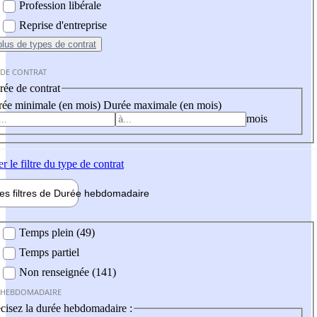
Profession libérale
Reprise d'entreprise
plus
de types de contrat
 DE CONTRAT
ée de contrat
ée minimale (en mois)
Durée maximale (en mois)
mois
er
le filtre du type de contrat
les filtres de
Durée hebdo
madaire
 hebdomadaire
Temps plein (49)
Temps partiel
Non renseignée (141)
 HEBDOMADAIRE
cisez la durée hebdomadaire :