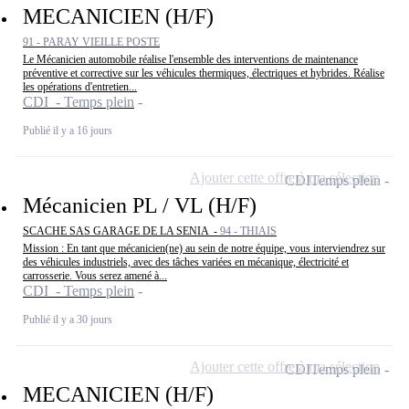
MECANICIEN (H/F)
91 - PARAY VIEILLE POSTE
Le Mécanicien automobile réalise l'ensemble des interventions de maintenance
préventive et corrective sur les véhicules thermiques, électriques et hybrides. Réalise
les opérations d'entretien...
CDI - Temps plein
Publié il y a 16 jours
Ajouter cette offre à ma sélection
CDI
Temps plein
Mécanicien PL / VL (H/F)
SCACHE SAS GARAGE DE LA SENIA -
94 - THIAIS
Mission : En tant que mécanicien(ne) au sein de notre équipe, vous interviendrez sur
des véhicules industriels, avec des tâches variées en mécanique, électricité et
carrosserie. Vous serez amené à...
CDI - Temps plein
Publié il y a 30 jours
Ajouter cette offre à ma sélection
CDI
Temps plein
MECANICIEN (H/F)