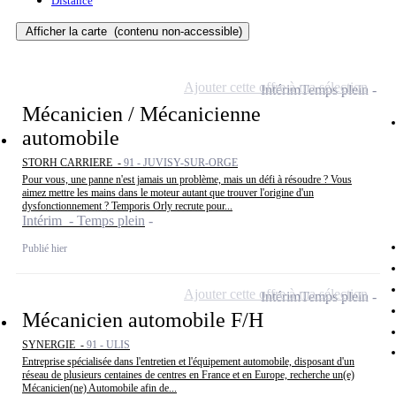
Distance
Afficher la carte
(contenu non-accessible)
Ajouter cette offre à ma sélection
Intérim
Temps plein
Mécanicien / Mécanicienne
automobile
STORH CARRIERE -
91 - JUVISY-SUR-ORGE
Pour vous, une panne n'est jamais un problème, mais un défi à résoudre ? Vous
aimez mettre les mains dans le moteur autant que trouver l'origine d'un
dysfonctionnement ? Temporis Orly recrute pour...
Intérim - Temps plein
Publié hier
Ajouter cette offre à ma sélection
Intérim
Temps plein
Mécanicien automobile F/H
SYNERGIE -
91 - ULIS
Entreprise spécialisée dans l'entretien et l'équipement automobile, disposant d'un
réseau de plusieurs centaines de centres en France et en Europe, recherche un(e)
Mécanicien(ne) Automobile afin de...