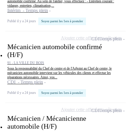
automobile confirmé. Au sein de l'atelier, vous effectuez : - Entretien courant :
vidange, entretien, climatisation,...
Intérim - Temps plein
Publié il y a 24 jours
Soyez parmi les 1ers à postuler
Ajouter cette offre à ma sélection
CDI
Temps plein
Mécanicien automobile confirmé
(H/F)
91 - LA VILLE DU BOIS
Sous la responsabilité du Chef de centre et de l'Adjoint au Chef de centre, le
mécanicien automobile intervient sur les véhicules des clients et effectue les
réparations nécessaires. Ainsi, vos...
CDI - Temps plein
Publié il y a 24 jours
Soyez parmi les 1ers à postuler
Ajouter cette offre à ma sélection
CDI
Temps plein
Mécanicien / Mécanicienne
automobile (H/F)