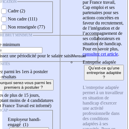
IFICATION
par France travail,
Cap emploi et ses
Cadre (2)
partenaires pour ses
actions concrètes en
Non cadre (111)
faveur du recrutement,
Non renseignée (77)
de l’intégration et de
l’accompagnement de
IRE BRUT MINIMUM
ses collaborateurs en
situation de handicap.
re minimum
Pour en savoir plus,
consultez cet article
.
ssez une périodicité pour le salaire saisi
Entreprise adaptée
NITÉS
Qu'est-ce qu'une
z parmi les 1ers à postuler
entreprise adaptée
)
résultats
?
urquoi serez-vous parmi les
L'entreprise adaptée
premiers à postuler ?
permet à un travailleur
es de plus de 15 jours,
en situation de
tant moins de 4 candidatures
handicap d'exercer
t France Travail est informé)
une activité
ICAP
professionnelle dans
des conditions
Employeur handi-
adaptées à ses
engagé (1)
capacités. Pour en