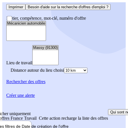
Imprimer
Besoin d'aide sur la recherche d'offres d'emploi ?
Métier, compétence, mot-clé, numéro d'offre
Lieu de travail
Distance autour du lieu choisi
Rechercher
des offres
Créer une alerte
Qui sont n
icher uniquement
 offres France Travail
Cette action recharge la liste des offres
les filtres de
Date de création
de l'offre