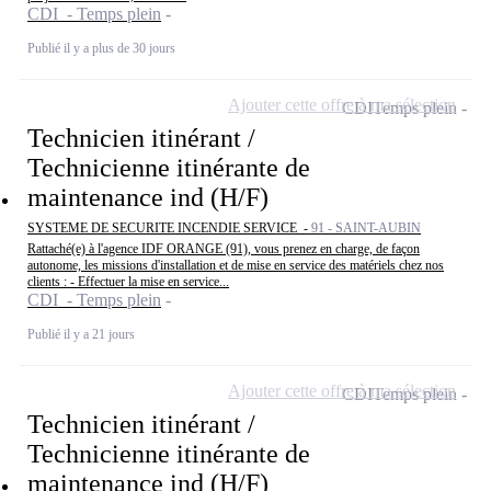
CDI - Temps plein
Publié il y a plus de 30 jours
Ajouter cette offre à ma sélection
CDI
Temps plein
Technicien itinérant /
Technicienne itinérante de
maintenance ind (H/F)
SYSTEME DE SECURITE INCENDIE SERVICE -
91 - SAINT-AUBIN
Rattaché(e) à l'agence IDF ORANGE (91), vous prenez en charge, de façon
autonome, les missions d'installation et de mise en service des matériels chez nos
clients : - Effectuer la mise en service...
CDI - Temps plein
Publié il y a 21 jours
Ajouter cette offre à ma sélection
CDI
Temps plein
Technicien itinérant /
Technicienne itinérante de
maintenance ind (H/F)