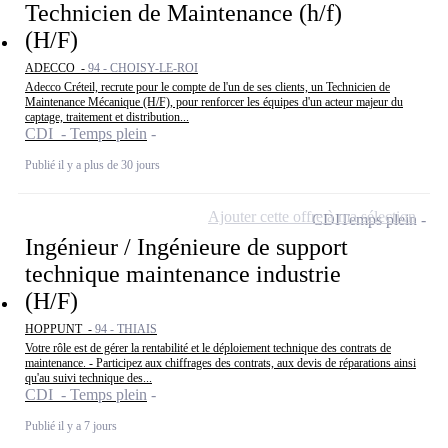
Technicien de Maintenance (h/f)
(H/F)
ADECCO -
94 - CHOISY-LE-ROI
Adecco Créteil, recrute pour le compte de l'un de ses clients, un Technicien de
Maintenance Mécanique (H/F), pour renforcer les équipes d'un acteur majeur du
captage, traitement et distribution...
CDI - Temps plein
Publié il y a plus de 30 jours
Ajouter cette offre à ma sélection
CDI
Temps plein
Ingénieur / Ingénieure de support
technique maintenance industrie
(H/F)
HOPPUNT -
94 - THIAIS
Votre rôle est de gérer la rentabilité et le déploiement technique des contrats de
maintenance. - Participez aux chiffrages des contrats, aux devis de réparations ainsi
qu'au suivi technique des...
CDI - Temps plein
Publié il y a 7 jours