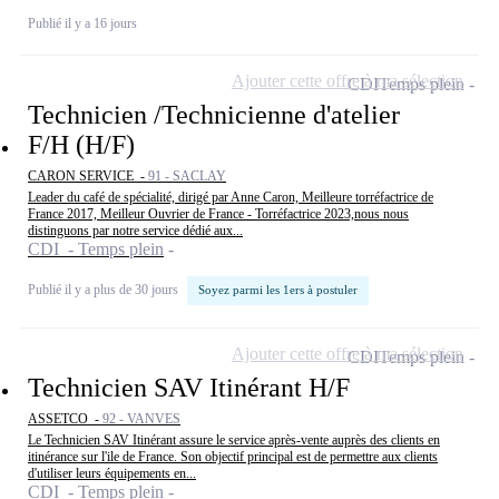
Publié il y a 16 jours
Ajouter cette offre à ma sélection
CDI
Temps plein
Technicien /Technicienne d'atelier
F/H (H/F)
CARON SERVICE -
91 - SACLAY
Leader du café de spécialité, dirigé par Anne Caron, Meilleure torréfactrice de
France 2017, Meilleur Ouvrier de France - Torréfactrice 2023,nous nous
distinguons par notre service dédié aux...
CDI - Temps plein
Publié il y a plus de 30 jours
Soyez parmi les 1ers à postuler
Ajouter cette offre à ma sélection
CDI
Temps plein
Technicien SAV Itinérant H/F
ASSETCO -
92 - VANVES
Le Technicien SAV Itinérant assure le service après-vente auprès des clients en
itinérance sur l'ile de France. Son objectif principal est de permettre aux clients
d'utiliser leurs équipements en...
CDI - Temps plein