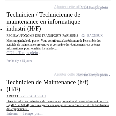
Ajouter cette offre à ma sélection
CDI
Temps plein
Technicien / Technicienne de
maintenance en informatique
industri (H/F)
REGIE AUTONOME DES TRANSPORTS PARISIENS -
92 - BAGNEUX
Mission générale du poste : Vous contribuez à la réalisation de l'ensemble des
activités de maintenance préventive et corrective des équipements et systèmes
informatiques pour le métier Installation...
CDI - Temps plein
Publié il y a 15 jours
Ajouter cette offre à ma sélection
Intérim
Temps plein
Technicien de Maintenance (h/f)
(H/F)
ADECCO -
91 - PALAISEAU
Dans le cadre des opérations de maintenance préventive du matériel roulant du RER
B (MI79 et MI84), vous intégrerez une équipe dédiée à l'entretien et à la fiabilisation
des équipements...
Intérim - Temps plein