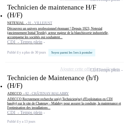
Technicien de maintenance H/F
(H/F)
NETEXIAL -
91 - VILLEJUST
Découvrez un univers professionnel étonnant ! Depuis 1923, Netexial
(anciennement Initial Textile), acteur majeur de la blanchisserie industrielle,
accompagne les sociétés qui souhaitent...
CDI - Temps plein
Publié il y a plus de 30 jours
Soyez parmi les 1ers à postuler
Ajouter cette offre à ma sélection
CDI
Temps plein
Technicien de Maintenance (h/f)
(H/F)
ADECCO -
92 - CHÂTENAY-MALABRY
ADECCO Recrutement recherche un(e) Technicien(ne) d'Exploitation en CDI
basé(e) sur le site de Chatenay - Malabry pour assurer la conduite, la maintenance et
l'optimisation des installations...
CDI - Temps plein
Publié il y a 13 jours