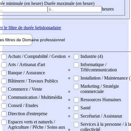
ée minimale (en heure)
Durée maximale (en heure)
heures
er
le filtre de durée hebdomadaire
les filtres de
Domaine pro
fessionnel
ne professionel
Achats / Comptabilité / Gestion
Industrie (4)
Arts / Artisanat d'art
Informatique /
Télécommunication
Banque / Assurance
Installation / Maintenance 
Bâtiment / Travaux Publics
Marketing / Stratégie
Commerce / Vente
commerciale
Communication / Multimédia
Ressources Humaines
Conseil / Etudes
Santé
Direction d'entreprise
Secrétariat / Assistanat
Espaces verts et naturels /
Services à la personne / à l
Agriculture / Pêche / Soins aux
collectivité