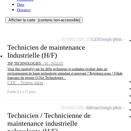
Date
Distance
Afficher la carte
(contenu non-accessible)
Ajouter cette offre à ma sélection
CDI
Temps plein
Technicien de maintenance
Industrielle (H/F)
3SP TECHNOLOGIES -
91 - NOZAY
Vous êtes motivé(e) par les défis techniques et souhaitez évoluer dans un
environnement de haute technologie stimulant et innovant ? Rejoignez-nous ! Filiale
française du groupe O-Net Technologies...
CDI - Temps plein
Publié il y a 15 jours
Ajouter cette offre à ma sélection
Intérim
Temps plein
Technicien / Technicienne de
maintenance industrielle