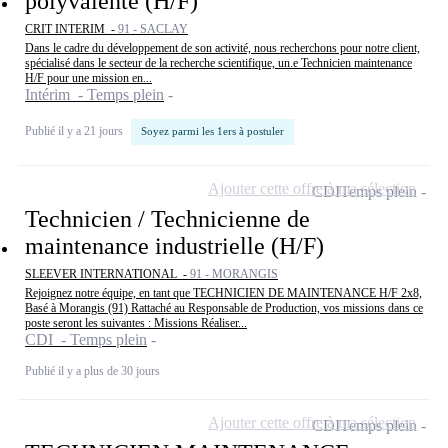
polyvalente (H/F)
CRIT INTERIM -
91 - SACLAY
Dans le cadre du développement de son activité, nous recherchons pour notre client,
spécialisé dans le secteur de la recherche scientifique, un.e Technicien maintenance
H/F pour une mission en...
Intérim - Temps plein
Publié il y a 21 jours
Soyez parmi les 1ers à postuler
Ajouter cette offre à ma sélection
CDI
Temps plein
Technicien / Technicienne de
maintenance industrielle (H/F)
SLEEVER INTERNATIONAL -
91 - MORANGIS
Rejoignez notre équipe, en tant que TECHNICIEN DE MAINTENANCE H/F 2x8,
Basé à Morangis (91) Rattaché au Responsable de Production, vos missions dans ce
poste seront les suivantes : Missions Réaliser...
CDI - Temps plein
Publié il y a plus de 30 jours
Ajouter cette offre à ma sélection
CDI
Temps plein