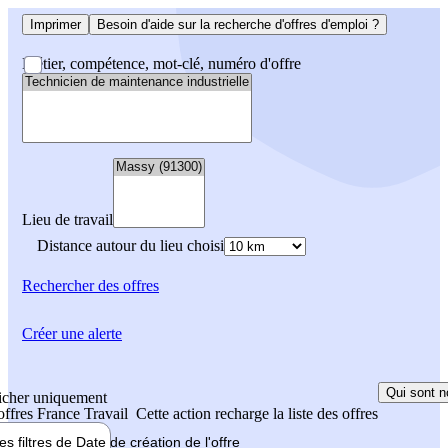
Imprimer
Besoin d'aide sur la recherche d'offres d'emploi ?
Métier, compétence, mot-clé, numéro d'offre
Lieu de travail
Distance autour du lieu choisi
Rechercher
des offres
Créer une alerte
Qui sont n
icher uniquement
 offres France Travail
Cette action recharge la liste des offres
les filtres de
Date de création
de l'offre