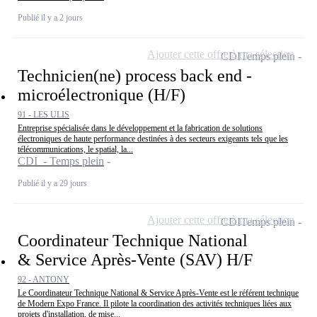
Publié il y a 2 jours
Ajouter cette offre à ma sélection
CDI
Temps plein
Technicien(ne) process back end -
microélectronique (H/F)
91 - LES ULIS
Entreprise spécialisée dans le développement et la fabrication de solutions
électroniques de haute performance destinées à des secteurs exigeants tels que les
télécommunications, le spatial, la...
CDI - Temps plein
Publié il y a 29 jours
Ajouter cette offre à ma sélection
CDI
Temps plein
Coordinateur Technique National
& Service Après-Vente (SAV) H/F
92 - ANTONY
Le Coordinateur Technique National & Service Après-Vente est le référent technique
de Modern Expo France. Il pilote la coordination des activités techniques liées aux
projets d'installation, de mise...