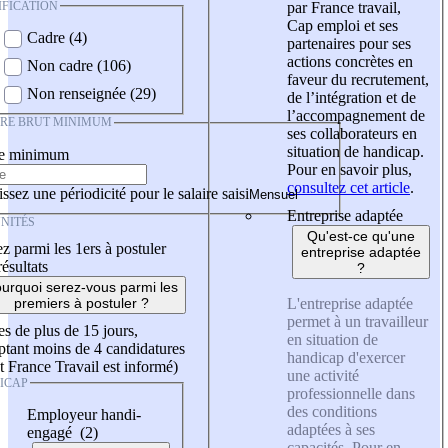
IFICATION
par France travail,
Cap emploi et ses
Cadre (4)
partenaires pour ses
actions concrètes en
Non cadre (106)
faveur du recrutement,
Non renseignée (29)
de l’intégration et de
l’accompagnement de
IRE BRUT MINIMUM
ses collaborateurs en
situation de handicap.
re minimum
Pour en savoir plus,
consultez cet article
.
ssez une périodicité pour le salaire saisi
Entreprise adaptée
NITÉS
Qu'est-ce qu'une
z parmi les 1ers à postuler
entreprise adaptée
résultats
?
urquoi serez-vous parmi les
L'entreprise adaptée
premiers à postuler ?
permet à un travailleur
es de plus de 15 jours,
en situation de
tant moins de 4 candidatures
handicap d'exercer
t France Travail est informé)
une activité
ICAP
professionnelle dans
des conditions
Employeur handi-
adaptées à ses
engagé (2)
capacités. Pour en