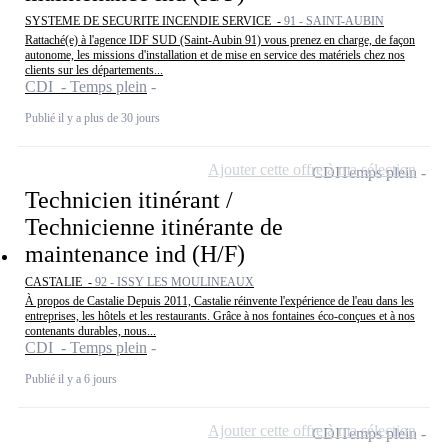
SYSTEME DE SECURITE INCENDIE SERVICE -
91 - SAINT-AUBIN
Rattaché(e) à l'agence IDF SUD (Saint-Aubin 91) vous prenez en charge, de façon
autonome, les missions d'installation et de mise en service des matériels chez nos
clients sur les départements...
CDI - Temps plein
Publié il y a plus de 30 jours
Ajouter cette offre à ma sélection
CDI
Temps plein
Technicien itinérant /
Technicienne itinérante de
maintenance ind (H/F)
CASTALIE -
92 - ISSY LES MOULINEAUX
À propos de Castalie Depuis 2011, Castalie réinvente l'expérience de l'eau dans les
entreprises, les hôtels et les restaurants. Grâce à nos fontaines éco-conçues et à nos
contenants durables, nous...
CDI - Temps plein
Publié il y a 6 jours
Ajouter cette offre à ma sélection
CDI
Temps plein