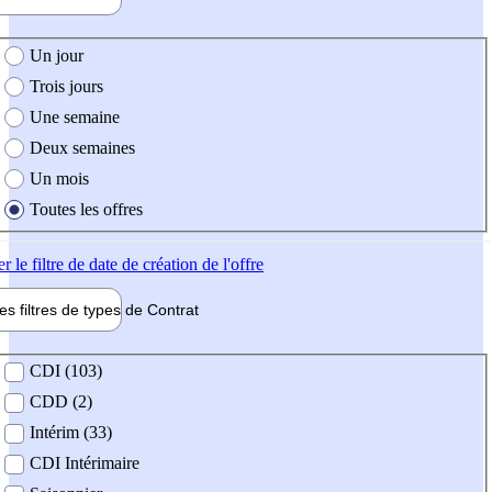
e création de l'offre
Un jour
Trois jours
Une semaine
Deux semaines
Un mois
Toutes les offres
er
le filtre de date de création de l'offre
les filtres de types de
Contrat
de contrat
CDI (103)
CDD (2)
Intérim (33)
CDI Intérimaire