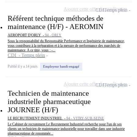
Ajouter cette offre à ma sélection
CDI
Temps plein
Référent technique méthodes de
maintenance (H/F) - AEROMIN
AEROPORT D'ORLY -
94 - ORLY
Sous la responsabilité du Responsable Performance et Ingénierie de maintenance,
vous contribuez à la préparation et à la mesure de performance des marchés de
maintenance. A ce titre, vous : -...
CDI - Temps plein
Publié il y a 14 jours
Employeur handi-engagé
Ajouter cette offre à ma sélection
CDI
Temps plein
Technicien de maintenance
industrielle pharmaceutique
JOURNEE (H/F)
LE RECRUTEMENT INDUSTRIEL -
94 - VITRY-SUR-SEINE
Le Cabinet de recrutement Le Recrutement Industriel recherche pour l'un de ses
clients un technicien de maintenance industrielle pour travailler dans une industrie
pharmaceutique de renommée...