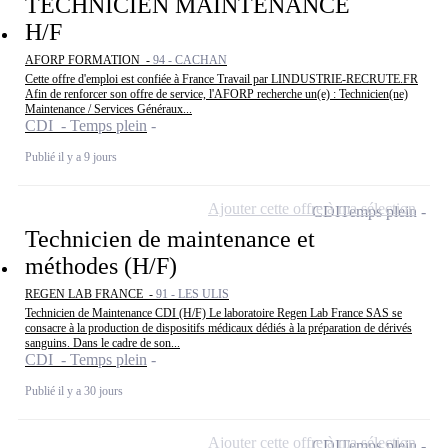
TECHNICIEN MAINTENANCE
H/F
AFORP FORMATION -
94 - CACHAN
Cette offre d'emploi est confiée à France Travail par LINDUSTRIE-RECRUTE.FR
Afin de renforcer son offre de service, l'AFORP recherche un(e) : Technicien(ne)
Maintenance / Services Généraux...
CDI - Temps plein
Publié il y a 9 jours
Ajouter cette offre à ma sélection
CDI
Temps plein
Technicien de maintenance et
méthodes (H/F)
REGEN LAB FRANCE -
91 - LES ULIS
Technicien de Maintenance CDI (H/F) Le laboratoire Regen Lab France SAS se
consacre à la production de dispositifs médicaux dédiés à la préparation de dérivés
sanguins. Dans le cadre de son...
CDI - Temps plein
Publié il y a 30 jours
Ajouter cette offre à ma sélection
CDI
Temps plein