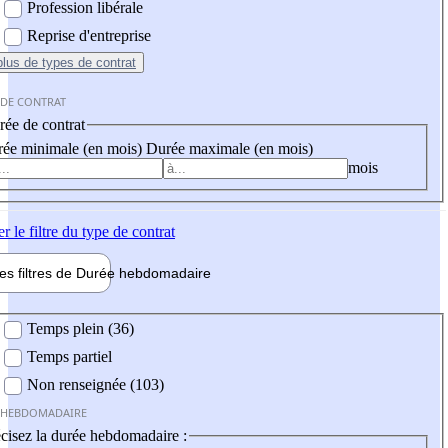
Profession libérale
Reprise d'entreprise
plus
de types de contrat
 DE CONTRAT
ée de contrat
ée minimale (en mois)
Durée maximale (en mois)
mois
er
le filtre du type de contrat
les filtres de
Durée hebdo
madaire
 hebdomadaire
Temps plein (36)
Temps partiel
Non renseignée (103)
 HEBDOMADAIRE
cisez la durée hebdomadaire :