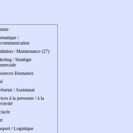
strie
rmatique /
écommunication
allation / Maintenance (27)
eting / Stratégie
merciale
sources Humaines
té
étariat / Assistanat
ices à la personne / à la
ectivité
ctacle
rt
sport / Logistique