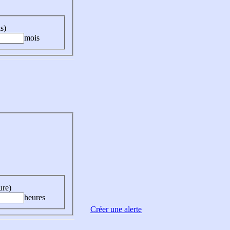
s)
mois
ure)
heures
Créer une alerte