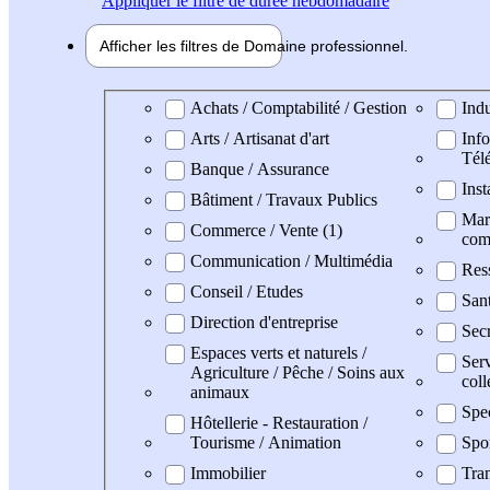
Appliquer
le filtre de durée hebdomadaire
Afficher les filtres de
Domaine pro
fessionnel
Domaine professionel
Achats / Comptabilité / Gestion
Indu
Arts / Artisanat d'art
Info
Tél
Banque / Assurance
Inst
Bâtiment / Travaux Publics
Mark
Commerce / Vente (1)
com
Communication / Multimédia
Res
Conseil / Etudes
San
Direction d'entreprise
Secr
Espaces verts et naturels /
Serv
Agriculture / Pêche / Soins aux
coll
animaux
Spe
Hôtellerie - Restauration /
Tourisme / Animation
Spo
Immobilier
Tran