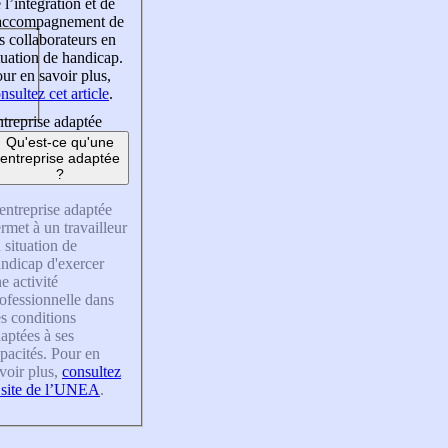
 l’intégration et de
’accompagnement de
s collaborateurs en
tuation de handicap.
ur en savoir plus,
nsultez cet article
.
treprise adaptée
Qu'est-ce qu'une
entreprise adaptée
?
entreprise adaptée
rmet à un travailleur
 situation de
ndicap d'exercer
e activité
ofessionnelle dans
s conditions
aptées à ses
pacités. Pour en
voir plus,
consultez
 site de l’UNEA
.