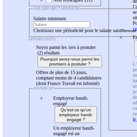
de
l
SALAIRE BRUT MINIMUM
se
si
Salaire minimum
Po
co
Choisissez une périodicité pour le salaire saisi
En
OPPORTUNITÉS
Soyez parmi les 1ers à postuler
(2)
résultats
Pourquoi serez-vous parmi les
L'
premiers à postuler ?
pe
Offres de plus de 15 jours,
en
comptant moins de 4 candidatures
ha
(dont France Travail est informé)
un
HANDICAP
pr
de
Employeur handi-
ad
engagé
ca
Qu'est-ce qu'un
sa
employeur handi-
le
engagé ?
Un employeur handi-
engagé est un