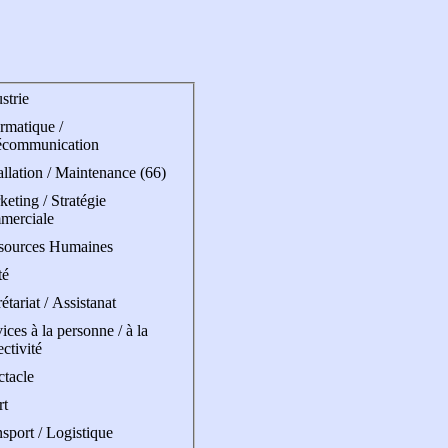
strie
rmatique /
écommunication
allation / Maintenance (66)
eting / Stratégie
merciale
sources Humaines
té
étariat / Assistanat
ices à la personne / à la
ectivité
ctacle
rt
sport / Logistique