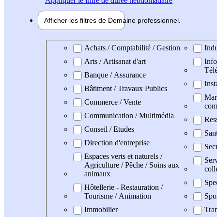
Appliquer
le filtre de durée hebdomadaire
Afficher les filtres de
Domaine pro
fessionnel
Domaine professionel
Achats / Comptabilité / Gestion
Indu
Arts / Artisanat d'art
Info
Tél
Banque / Assurance
Inst
Bâtiment / Travaux Publics
Mark
Commerce / Vente
com
Communication / Multimédia
Res
Conseil / Etudes
San
Direction d'entreprise
Secr
Espaces verts et naturels /
Serv
Agriculture / Pêche / Soins aux
coll
animaux
Spe
Hôtellerie - Restauration /
Tourisme / Animation
Spo
Immobilier
Tran