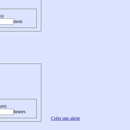
s)
mois
ure)
heures
Créer une alerte