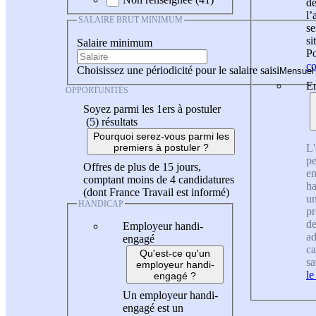
de
l
SALAIRE BRUT MINIMUM
se
si
Salaire minimum
Po
co
Choisissez une périodicité pour le salaire saisi
En
OPPORTUNITÉS
Soyez parmi les 1ers à postuler
(5)
résultats
Pourquoi serez-vous parmi les
L'
premiers à postuler ?
pe
Offres de plus de 15 jours,
en
comptant moins de 4 candidatures
ha
(dont France Travail est informé)
un
HANDICAP
pr
de
Employeur handi-
ad
engagé
ca
Qu'est-ce qu'un
sa
employeur handi-
le
engagé ?
Un employeur handi-
engagé est un