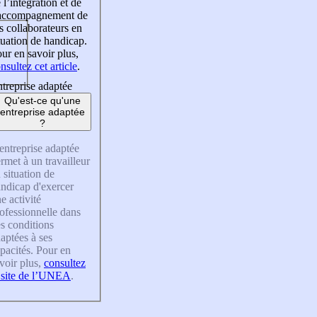
 l’intégration et de
’accompagnement de
s collaborateurs en
tuation de handicap.
ur en savoir plus,
nsultez cet article
.
treprise adaptée
Qu'est-ce qu'une
entreprise adaptée
?
entreprise adaptée
rmet à un travailleur
 situation de
ndicap d'exercer
e activité
ofessionnelle dans
s conditions
aptées à ses
pacités. Pour en
voir plus,
consultez
 site de l’UNEA
.