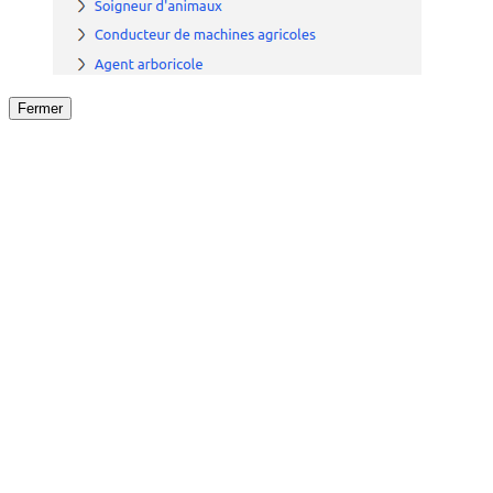
Fermer
Fermer
le détail de l'offre
/
Offre
sur
Offre précéden