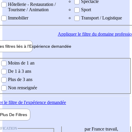
Spectacle
Hôtellerie - Restauration /
Tourisme / Animation
Sport
Immobilier
Transport / Logistique
Appliquer
le filtre du domaine professi
es filtres liés à l'
Expérience
demandée
ience demandée
Moins de 1 an
De 1 à 3 ans
Plus de 3 ans
Non renseignée
er
le filtre de l'expérience demandée
Plus De
Filtres
IFICATION
par France travail,