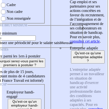
Cap emploi et ses
Cadre
partenaires pour ses
actions concrètes en
Non cadre
faveur du recrutement,
Non renseignée
de l’intégration et de
l’accompagnement de
IRE BRUT MINIMUM
ses collaborateurs en
situation de handicap.
re minimum
Pour en savoir plus,
consultez cet article
.
ssez une périodicité pour le salaire saisi
Entreprise adaptée
NITÉS
Qu'est-ce qu'une
z parmi les 1ers à postuler
entreprise adaptée
?
urquoi serez-vous parmi les
premiers à postuler ?
L'entreprise adaptée
es de plus de 15 jours,
permet à un travailleur
tant moins de 4 candidatures
en situation de
t France Travail est informé)
handicap d'exercer
ICAP
une activité
professionnelle dans
Employeur handi-
des conditions
engagé
adaptées à ses
Qu'est-ce qu'un
capacités. Pour en
employeur handi-
savoir plus,
consultez