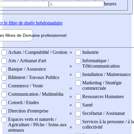
heures
er
le filtre de durée hebdomadaire
les filtres de
Domaine pro
fessionnel
ne professionel
Achats / Comptabilité / Gestion
Industrie
Arts / Artisanat d'art
Informatique /
Télécommunication
Banque / Assurance
Installation / Maintenance
Bâtiment / Travaux Publics
Marketing / Stratégie
Commerce / Vente
commerciale
Communication / Multimédia
Ressources Humaines
Conseil / Etudes
Santé
Direction d'entreprise
Secrétariat / Assistanat
Espaces verts et naturels /
Services à la personne / à l
Agriculture / Pêche / Soins aux
collectivité
animaux