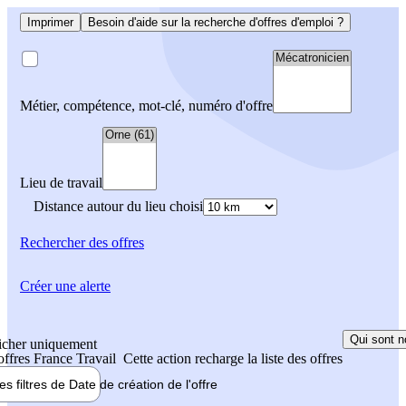
Imprimer
Besoin d'aide sur la recherche d'offres d'emploi ?
Métier, compétence, mot-clé, numéro d'offre
Lieu de travail
Distance autour du lieu choisi
Rechercher
des offres
Créer une alerte
Qui sont n
icher uniquement
 offres France Travail
Cette action recharge la liste des offres
les filtres de
Date de création
de l'offre