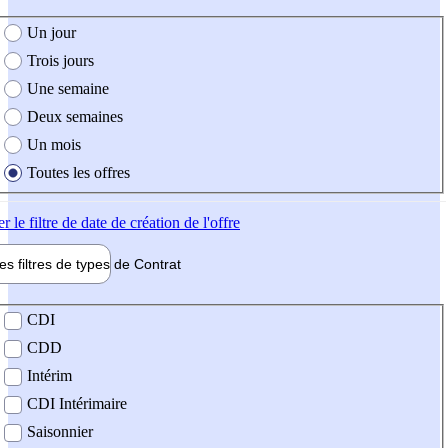
e création de l'offre
Un jour
Trois jours
Une semaine
Deux semaines
Un mois
Toutes les offres
er
le filtre de date de création de l'offre
les filtres de types de
Contrat
de contrat
CDI
CDD
Intérim
CDI Intérimaire
Saisonnier