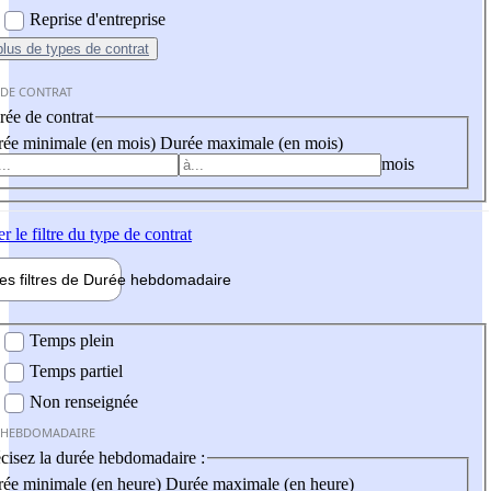
Reprise d'entreprise
plus
de types de contrat
 DE CONTRAT
ée de contrat
ée minimale (en mois)
Durée maximale (en mois)
mois
er
le filtre du type de contrat
les filtres de
Durée hebdo
madaire
 hebdomadaire
Temps plein
Temps partiel
Non renseignée
 HEBDOMADAIRE
cisez la durée hebdomadaire :
ée minimale (en heure)
Durée maximale (en heure)