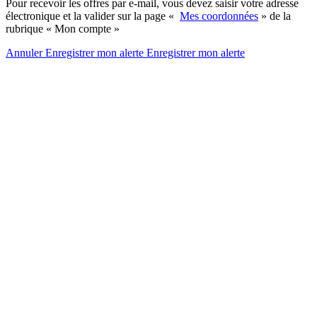
Pour recevoir les offres par e-mail, vous devez saisir votre adresse
électronique et la valider sur la page «
Mes coordonnées
» de la
rubrique « Mon compte »
Annuler
Enregistrer mon alerte
Enregistrer
mon alerte