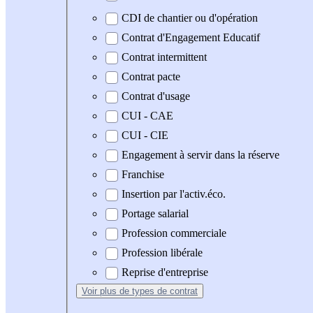
CDI de chantier ou d'opération
Contrat d'Engagement Educatif
Contrat intermittent
Contrat pacte
Contrat d'usage
CUI - CAE
CUI - CIE
Engagement à servir dans la réserve
Franchise
Insertion par l'activ.éco.
Portage salarial
Profession commerciale
Profession libérale
Reprise d'entreprise
Voir plus
de types de contrat