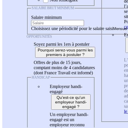
de
l
SALAIRE BRUT MINIMUM
se
si
Salaire minimum
Po
co
Choisissez une périodicité pour le salaire saisi
En
OPPORTUNITÉS
Soyez parmi les 1ers à postuler
Pourquoi serez-vous parmi les
premiers à postuler ?
L'
Offres de plus de 15 jours,
pe
comptant moins de 4 candidatures
en
(dont France Travail est informé)
ha
HANDICAP
un
pr
Employeur handi-
de
engagé
ad
Qu'est-ce qu'un
ca
employeur handi-
sa
engagé ?
le
Un employeur handi-
engagé est un
employeur reconnu