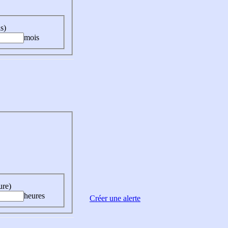
s)
mois
ure)
heures
Créer une alerte