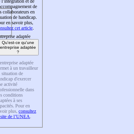
 l’intégration et de
’accompagnement de
s collaborateurs en
tuation de handicap.
ur en savoir plus,
nsultez cet article
.
treprise adaptée
Qu'est-ce qu'une
entreprise adaptée
?
entreprise adaptée
rmet à un travailleur
 situation de
ndicap d'exercer
e activité
ofessionnelle dans
s conditions
aptées à ses
pacités. Pour en
voir plus,
consultez
 site de l’UNEA
.