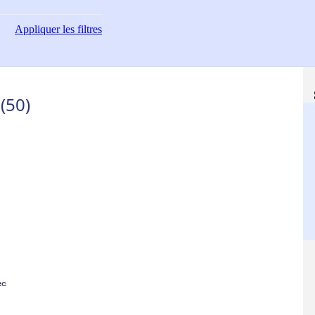
Appliquer
les filtres
(50)