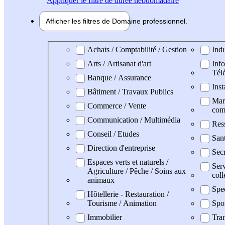
Appliquer
le filtre de durée hebdomadaire
Afficher les filtres de
Domaine pro
fessionnel
Domaine professionel
Achats / Comptabilité / Gestion
Indu
Arts / Artisanat d'art
Info
Tél
Banque / Assurance
Inst
Bâtiment / Travaux Publics
Mark
Commerce / Vente
com
Communication / Multimédia
Res
Conseil / Etudes
San
Direction d'entreprise
Secr
Espaces verts et naturels /
Serv
Agriculture / Pêche / Soins aux
coll
animaux
Spe
Hôtellerie - Restauration /
Tourisme / Animation
Spo
Immobilier
Tran