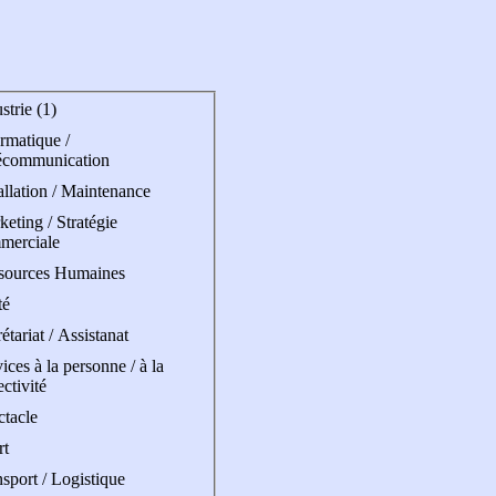
strie (1)
rmatique /
écommunication
allation / Maintenance
eting / Stratégie
merciale
sources Humaines
té
étariat / Assistanat
ices à la personne / à la
ectivité
ctacle
rt
sport / Logistique