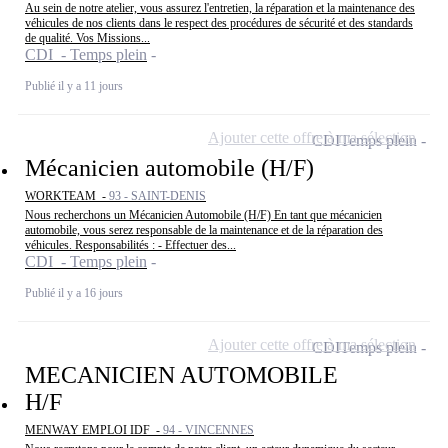
Au sein de notre atelier, vous assurez l'entretien, la réparation et la maintenance des
véhicules de nos clients dans le respect des procédures de sécurité et des standards
de qualité. Vos Missions...
CDI - Temps plein
Publié il y a 11 jours
Ajouter cette offre à ma sélection
CDI
Temps plein
Mécanicien automobile (H/F)
WORKTEAM -
93 - SAINT-DENIS
Nous recherchons un Mécanicien Automobile (H/F) En tant que mécanicien
automobile, vous serez responsable de la maintenance et de la réparation des
véhicules. Responsabilités : - Effectuer des...
CDI - Temps plein
Publié il y a 16 jours
Ajouter cette offre à ma sélection
CDI
Temps plein
MECANICIEN AUTOMOBILE
H/F
MENWAY EMPLOI IDF -
94 - VINCENNES