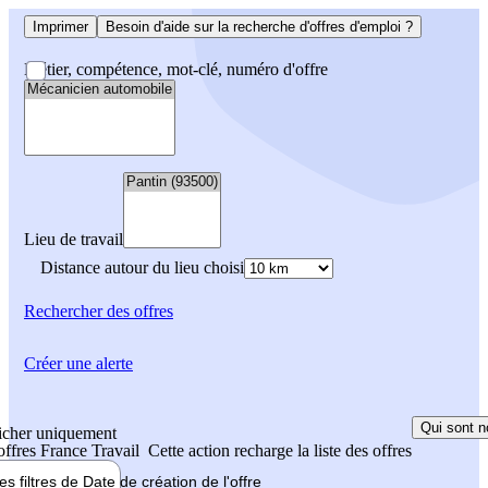
Imprimer
Besoin d'aide sur la recherche d'offres d'emploi ?
Métier, compétence, mot-clé, numéro d'offre
Lieu de travail
Distance autour du lieu choisi
Rechercher
des offres
Créer une alerte
Qui sont n
icher uniquement
 offres France Travail
Cette action recharge la liste des offres
les filtres de
Date de création
de l'offre