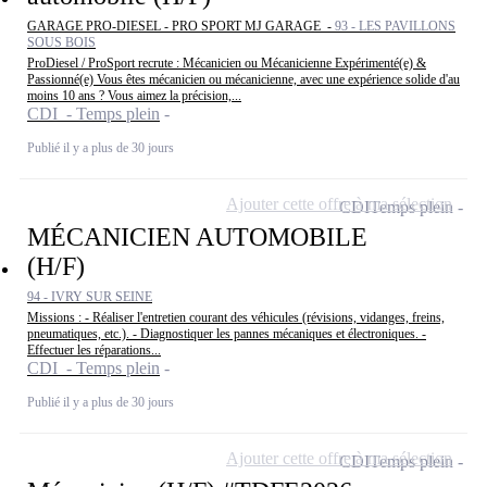
GARAGE PRO-DIESEL - PRO SPORT MJ GARAGE -
93 - LES PAVILLONS
SOUS BOIS
ProDiesel / ProSport recrute : Mécanicien ou Mécanicienne Expérimenté(e) &
Passionné(e) Vous êtes mécanicien ou mécanicienne, avec une expérience solide d'au
moins 10 ans ? Vous aimez la précision,...
CDI - Temps plein
Publié il y a plus de 30 jours
Ajouter cette offre à ma sélection
CDI
Temps plein
MÉCANICIEN AUTOMOBILE
(H/F)
94 - IVRY SUR SEINE
Missions : - Réaliser l'entretien courant des véhicules (révisions, vidanges, freins,
pneumatiques, etc.). - Diagnostiquer les pannes mécaniques et électroniques. -
Effectuer les réparations...
CDI - Temps plein
Publié il y a plus de 30 jours
Ajouter cette offre à ma sélection
CDI
Temps plein