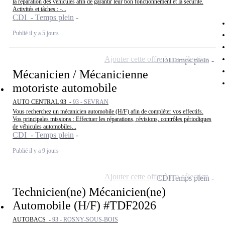
la réparation des véhicules afin de garantir leur bon fonctionnement et la sécurité.
Activités et tâches : -...
CDI - Temps plein
Publié il y a 5 jours
Ajouter cette offre à ma sélection
CDI
Temps plein
Mécanicien / Mécanicienne
motoriste automobile
AUTO CENTRAL 93 -
93 - SEVRAN
Vous recherchez un mécanicien automobile (H/F) afin de compléter vos effectifs.
Vos principales missions : Effectuer les réparations, révisions, contrôles périodiques
de véhicules automobiles...
CDI - Temps plein
Publié il y a 9 jours
Ajouter cette offre à ma sélection
CDI
Temps plein
Technicien(ne) Mécanicien(ne)
Automobile (H/F) #TDF2026
AUTOBACS -
93 - ROSNY-SOUS-BOIS