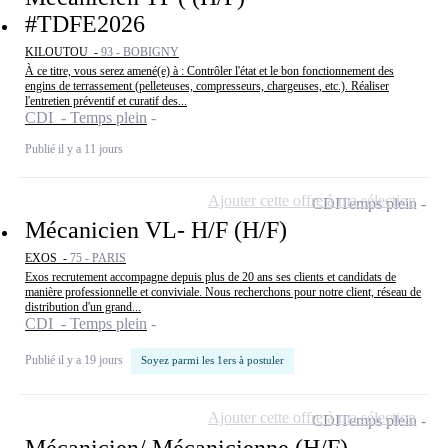
#TDFE2026
KILOUTOU -
93 - BOBIGNY
À ce titre, vous serez amené(e) à : Contrôler l'état et le bon fonctionnement des
engins de terrassement (pelleteuses, compresseurs, chargeuses, etc.). Réaliser
l'entretien préventif et curatif des...
CDI - Temps plein
Publié il y a 11 jours
Ajouter cette offre à ma sélection
CDI
Temps plein
Mécanicien VL- H/F (H/F)
EXOS -
75 - PARIS
Exos recrutement accompagne depuis plus de 20 ans ses clients et candidats de
manière professionnelle et conviviale. Nous recherchons pour notre client, réseau de
distribution d'un grand...
CDI - Temps plein
Publié il y a 19 jours
Soyez parmi les 1ers à postuler
Ajouter cette offre à ma sélection
CDI
Temps plein