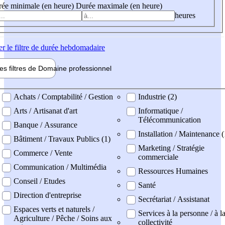
ée minimale (en heure)
Durée maximale (en heure)
heures
er
le filtre de durée hebdomadaire
les filtres de
Domaine pro
fessionnel
ne professionel
Achats / Comptabilité / Gestion
Industrie (2)
Arts / Artisanat d'art
Informatique /
Télécommunication
Banque / Assurance
Installation / Maintenance 
Bâtiment / Travaux Publics (1)
Marketing / Stratégie
Commerce / Vente
commerciale
Communication / Multimédia
Ressources Humaines
Conseil / Etudes
Santé
Direction d'entreprise
Secrétariat / Assistanat
Espaces verts et naturels /
Services à la personne / à l
Agriculture / Pêche / Soins aux
collectivité