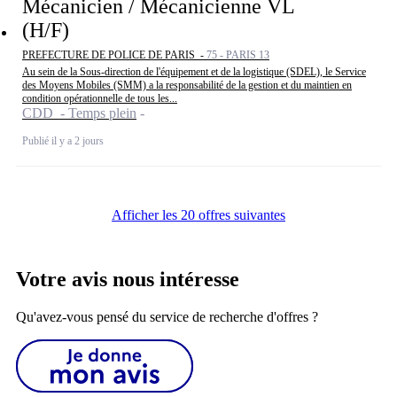
Mécanicien / Mécanicienne VL
(H/F)
PREFECTURE DE POLICE DE PARIS -
75 - PARIS 13
Au sein de la Sous-direction de l'équipement et de la logistique (SDEL), le Service
des Moyens Mobiles (SMM) a la responsabilité de la gestion et du maintien en
condition opérationnelle de tous les...
CDD - Temps plein
Publié il y a 2 jours
Afficher les 20 offres suivantes
Votre avis nous intéresse
Qu'avez-vous pensé du service de recherche d'offres ?