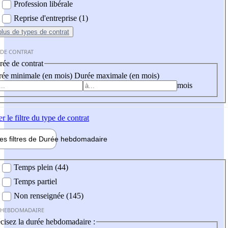
Profession libérale
Reprise d'entreprise (1)
plus
de types de contrat
 DE CONTRAT
ée de contrat
ée minimale (en mois)
Durée maximale (en mois)
mois
er
le filtre du type de contrat
les filtres de
Durée hebdo
madaire
 hebdomadaire
Temps plein (44)
Temps partiel
Non renseignée (145)
 HEBDOMADAIRE
cisez la durée hebdomadaire :