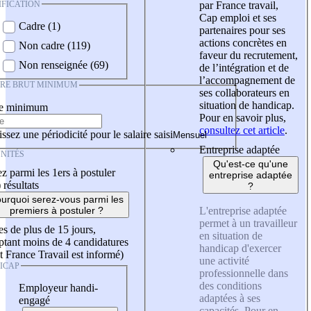
IFICATION
par France travail,
Cap emploi et ses
Cadre (1)
partenaires pour ses
actions concrètes en
Non cadre (119)
faveur du recrutement,
Non renseignée (69)
de l’intégration et de
l’accompagnement de
IRE BRUT MINIMUM
ses collaborateurs en
situation de handicap.
re minimum
Pour en savoir plus,
consultez cet article
.
ssez une périodicité pour le salaire saisi
Entreprise adaptée
NITÉS
Qu'est-ce qu'une
z parmi les 1ers à postuler
entreprise adaptée
)
résultats
?
urquoi serez-vous parmi les
L'entreprise adaptée
premiers à postuler ?
permet à un travailleur
es de plus de 15 jours,
en situation de
tant moins de 4 candidatures
handicap d'exercer
t France Travail est informé)
une activité
ICAP
professionnelle dans
des conditions
Employeur handi-
adaptées à ses
engagé
capacités. Pour en