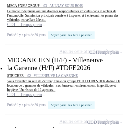
MECA PNEU GROUP -
93 - AULNAY SOUS BOIS
Le monteur de pneus assume diverses responsabilités cruciales dans le secteur de
l'automobile. Sa mission principale consiste à inspecter et à entretenir les pneus des
véhicules, en veillant à leur...
CDI - Temps plein
Publié il y a plus de 30 jours
Soyez parmi les 1ers à postuler
Ajouter cette offre à ma sélection
CDI
Temps plein
MECANICIEN (H/F) - Villeneuve
la Garenne (H/F) #TDFE2026
STRICHER -
92 - VILLENEUVE LA GARENNE
Vous travaillez au sein de Zefirent, filiale du groupe PETIT FORESTIER dédiée à la
location de 5 gammes de véhicules : sec, brasseur, environnement, frigorifique et
hygiène. Un réseau de 12 agences...
CDI - Temps plein
Publié il y a plus de 30 jours
Soyez parmi les 1ers à postuler
Ajouter cette offre à ma sélection
CDD
Temps plein