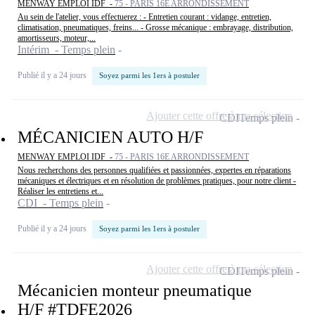
MENWAY EMPLOI IDF -
75 - PARIS 16E ARRONDISSEMENT
Au sein de l'atelier, vous effectuerez : - Entretien courant : vidange, entretien,
climatisation, pneumatiques, freins... - Grosse mécanique : embrayage, distribution,
amortisseurs, moteur,...
Intérim - Temps plein
Publié il y a 24 jours
Soyez parmi les 1ers à postuler
Ajouter cette offre à ma sélection
CDI
Temps plein
MÉCANICIEN AUTO H/F
MENWAY EMPLOI IDF -
75 - PARIS 16E ARRONDISSEMENT
Nous recherchons des personnes qualifiées et passionnées, expertes en réparations
mécaniques et électriques et en résolution de problèmes pratiques, pour notre client -
Réaliser les entretiens et...
CDI - Temps plein
Publié il y a 24 jours
Soyez parmi les 1ers à postuler
Ajouter cette offre à ma sélection
CDI
Temps plein
Mécanicien monteur pneumatique
H/F #TDFE2026