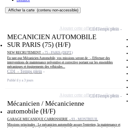
Distance
Afficher la carte
(contenu non-accessible)
Ajouter cette offre à ma sélection
CDI
Temps plein
MECANICIEN AUTOMOBILE
SUR PARIS (75) (H/F)
NEW RECRUTEMENT -
75 - PARIS (DEPT.)
En tant que Mécanicien Automobile, vos missions seront de : - Effectuer des
interventions de maintenance préventive et corrective portant sur les ensembles
mécaniques et équipements des véhicules...
CDI - Temps plein
Publié il y a 3 jours
Ajouter cette offre à ma sélection
CDI
Temps plein
Mécanicien / Mécanicienne
automobile (H/F)
GARAGE MECANIQUE CARROSSERIE -
93 - MONTREUIL
Missions principales : Le mécanicien automobile assure l'entretien, la maintenance et