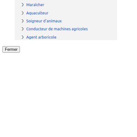
Fermer
Fermer
le détail de l'offre
/
Offre
sur
Offre précéden