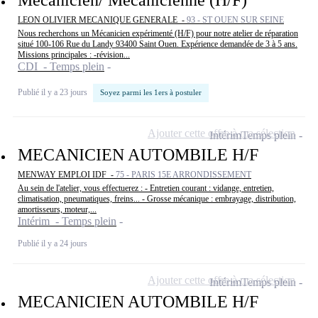
Mécanicien/ Mécanicienne (H/F)
LEON OLIVIER MECANIQUE GENERALE -
93 - ST OUEN SUR SEINE
Nous recherchons un Mécanicien expérimenté (H/F) pour notre atelier de réparation
situé 100-106 Rue du Landy 93400 Saint Ouen. Expérience demandée de 3 à 5 ans.
Missions principales : -révision...
CDI - Temps plein
Publié il y a 23 jours
Soyez parmi les 1ers à postuler
Ajouter cette offre à ma sélection
Intérim
Temps plein
MECANICIEN AUTOMBILE H/F
MENWAY EMPLOI IDF -
75 - PARIS 15E ARRONDISSEMENT
Au sein de l'atelier, vous effectuerez : - Entretien courant : vidange, entretien,
climatisation, pneumatiques, freins... - Grosse mécanique : embrayage, distribution,
amortisseurs, moteur,...
Intérim - Temps plein
Publié il y a 24 jours
Ajouter cette offre à ma sélection
Intérim
Temps plein
MECANICIEN AUTOMBILE H/F