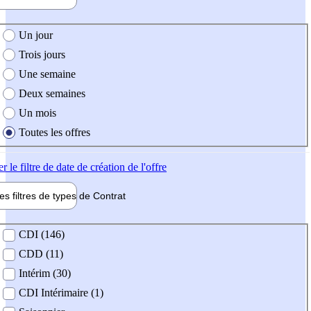
e création de l'offre
Un jour
Trois jours
Une semaine
Deux semaines
Un mois
Toutes les offres
er
le filtre de date de création de l'offre
les filtres de types de
Contrat
de contrat
CDI (146)
CDD (11)
Intérim (30)
CDI Intérimaire (1)