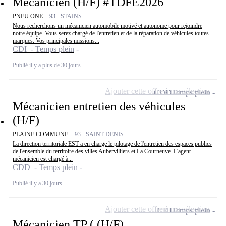
Mécanicien (H/F) #TDFE2026
PNEU ONE -
93 - STAINS
Nous recherchons un mécanicien automobile motivé et autonome pour rejoindre
notre équipe. Vous serez chargé de l'entretien et de la réparation de véhicules toutes
marques. Vos principales missions...
CDI - Temps plein
Publié il y a plus de 30 jours
Ajouter cette offre à ma sélection
CDD
Temps plein
Mécanicien entretien des véhicules
(H/F)
PLAINE COMMUNE -
93 - SAINT-DENIS
La direction territoriale EST a en charge le pilotage de l'entretien des espaces publics
de l'ensemble du territoire des villes Aubervilliers et La Courneuve. L'agent
mécanicien est chargé à...
CDD - Temps plein
Publié il y a 30 jours
Ajouter cette offre à ma sélection
CDI
Temps plein
Mécanicien TP ( (H/F)