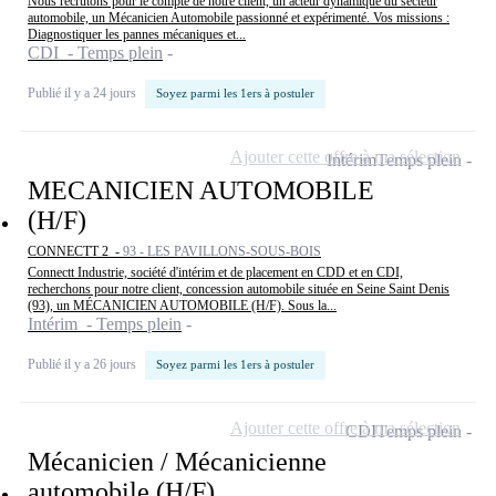
Nous recrutons pour le compte de notre client, un acteur dynamique du secteur
automobile, un Mécanicien Automobile passionné et expérimenté. Vos missions :
Diagnostiquer les pannes mécaniques et...
CDI - Temps plein
Publié il y a 24 jours
Soyez parmi les 1ers à postuler
Ajouter cette offre à ma sélection
Intérim
Temps plein
MECANICIEN AUTOMOBILE
(H/F)
CONNECTT 2 -
93 - LES PAVILLONS-SOUS-BOIS
Connectt Industrie, société d'intérim et de placement en CDD et en CDI,
recherchons pour notre client, concession automobile située en Seine Saint Denis
(93), un MÉCANICIEN AUTOMOBILE (H/F). Sous la...
Intérim - Temps plein
Publié il y a 26 jours
Soyez parmi les 1ers à postuler
Ajouter cette offre à ma sélection
CDI
Temps plein
Mécanicien / Mécanicienne
automobile (H/F)