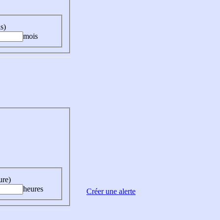
s)
mois
ure)
heures
Créer une alerte