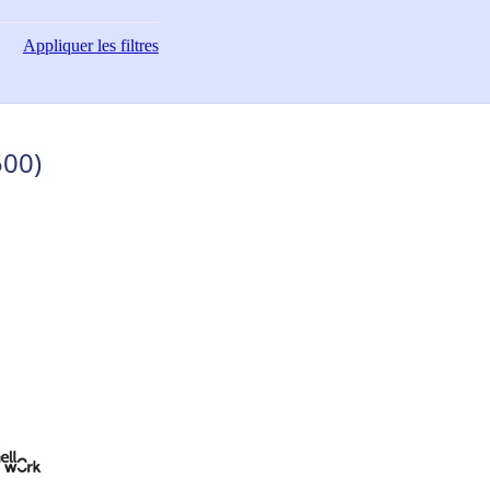
Appliquer
les filtres
500)