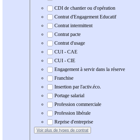
CDI de chantier ou d'opération
Contrat d'Engagement Educatif
Contrat intermittent
Contrat pacte
Contrat d'usage
CUI - CAE
CUI - CIE
Engagement à servir dans la réserve
Franchise
Insertion par l'activ.éco.
Portage salarial
Profession commerciale
Profession libérale
Reprise d'entreprise
Voir plus
de types de contrat