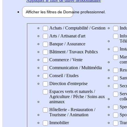
Appliquer
le filtre de durée hebdomadaire
Afficher les filtres de
Domaine pro
fessionnel
Domaine professionel
Achats / Comptabilité / Gestion
Indu
Arts / Artisanat d'art
Info
Tél
Banque / Assurance
Inst
Bâtiment / Travaux Publics
Mark
Commerce / Vente
com
Communication / Multimédia
Res
Conseil / Etudes
San
Direction d'entreprise
Secr
Espaces verts et naturels /
Serv
Agriculture / Pêche / Soins aux
coll
animaux
Spe
Hôtellerie - Restauration /
Tourisme / Animation
Spo
Immobilier
Tran