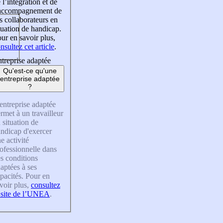
 l’intégration et de
’accompagnement de
s collaborateurs en
tuation de handicap.
ur en savoir plus,
nsultez cet article
.
treprise adaptée
Qu'est-ce qu'une
entreprise adaptée
?
entreprise adaptée
rmet à un travailleur
 situation de
ndicap d'exercer
e activité
ofessionnelle dans
s conditions
aptées à ses
pacités. Pour en
voir plus,
consultez
 site de l’UNEA
.