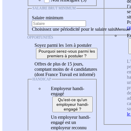
de
l
SALAIRE BRUT MINIMUM
se
si
Salaire minimum
Po
co
Choisissez une périodicité pour le salaire saisi
En
OPPORTUNITÉS
Soyez parmi les 1ers à postuler
Pourquoi serez-vous parmi les
premiers à postuler ?
L'
Offres de plus de 15 jours,
pe
comptant moins de 4 candidatures
en
(dont France Travail est informé)
ha
HANDICAP
un
pr
Employeur handi-
de
engagé
ad
Qu'est-ce qu'un
ca
employeur handi-
sa
engagé ?
le
Un employeur handi-
engagé est un
employeur reconnu