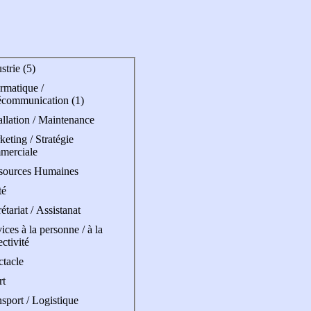
strie (5)
rmatique /
écommunication (1)
allation / Maintenance
eting / Stratégie
merciale
sources Humaines
té
étariat / Assistanat
ices à la personne / à la
ectivité
ctacle
rt
sport / Logistique