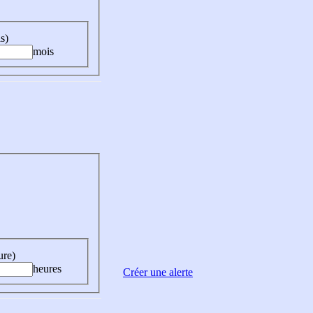
s)
mois
ure)
heures
Créer une alerte