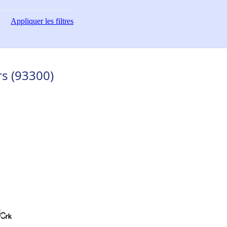
Appliquer
les filtres
rs (93300)