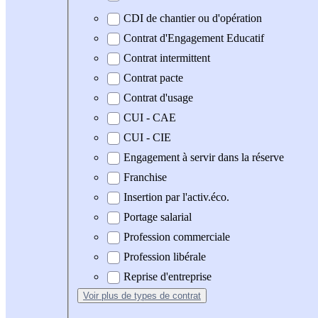
CDI de chantier ou d'opération
Contrat d'Engagement Educatif
Contrat intermittent
Contrat pacte
Contrat d'usage
CUI - CAE
CUI - CIE
Engagement à servir dans la réserve
Franchise
Insertion par l'activ.éco.
Portage salarial
Profession commerciale
Profession libérale
Reprise d'entreprise
Voir plus
de types de contrat