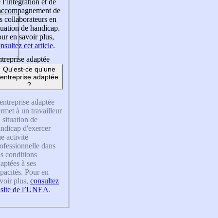
 l’intégration et de
’accompagnement de
s collaborateurs en
tuation de handicap.
ur en savoir plus,
nsultez cet article
.
treprise adaptée
Qu'est-ce qu'une
entreprise adaptée
?
entreprise adaptée
rmet à un travailleur
 situation de
ndicap d'exercer
e activité
ofessionnelle dans
s conditions
aptées à ses
pacités. Pour en
voir plus,
consultez
 site de l’UNEA
.