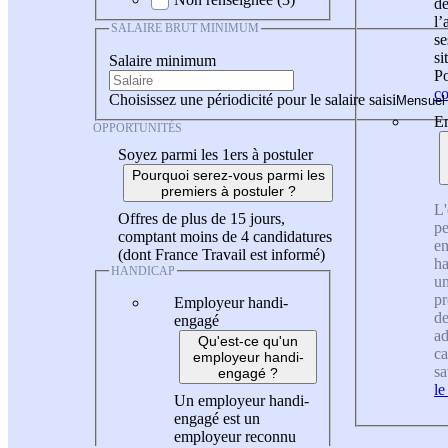
de
l
SALAIRE BRUT MINIMUM
se
si
Salaire minimum
Po
co
Choisissez une périodicité pour le salaire saisi
En
OPPORTUNITÉS
Soyez parmi les 1ers à postuler
Pourquoi serez-vous parmi les
premiers à postuler ?
L'
Offres de plus de 15 jours,
pe
comptant moins de 4 candidatures
en
(dont France Travail est informé)
ha
HANDICAP
un
pr
Employeur handi-
de
engagé
ad
Qu'est-ce qu'un
ca
employeur handi-
sa
engagé ?
le
Un employeur handi-
engagé est un
employeur reconnu