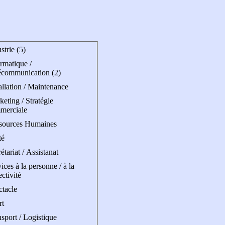
strie (5)
rmatique /
écommunication (2)
allation / Maintenance
eting / Stratégie
merciale
sources Humaines
té
étariat / Assistanat
ices à la personne / à la
ectivité
ctacle
rt
sport / Logistique