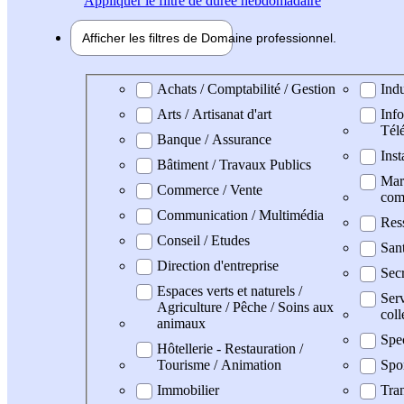
Appliquer
le filtre de durée hebdomadaire
Afficher les filtres de
Domaine pro
fessionnel
Domaine professionel
Achats / Comptabilité / Gestion
Indu
Arts / Artisanat d'art
Info
Tél
Banque / Assurance
Inst
Bâtiment / Travaux Publics
Mark
Commerce / Vente
com
Communication / Multimédia
Res
Conseil / Etudes
San
Direction d'entreprise
Secr
Espaces verts et naturels /
Serv
Agriculture / Pêche / Soins aux
coll
animaux
Spe
Hôtellerie - Restauration /
Tourisme / Animation
Spo
Immobilier
Tran