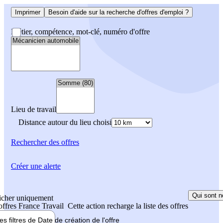
Imprimer
Besoin d'aide sur la recherche d'offres d'emploi ?
Métier, compétence, mot-clé, numéro d'offre
Lieu de travail
Distance autour du lieu choisi
Rechercher
des offres
Créer une alerte
Qui sont n
icher uniquement
 offres France Travail
Cette action recharge la liste des offres
les filtres de
Date de création
de l'offre