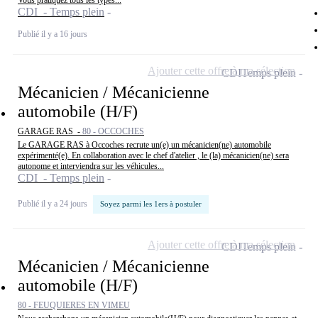
Vous pratiquez tous les types...
CDI - Temps plein
Publié il y a 16 jours
Ajouter cette offre à ma sélection
CDI
Temps plein
Mécanicien / Mécanicienne
automobile (H/F)
GARAGE RAS -
80 - OCCOCHES
Le GARAGE RAS à Occoches recrute un(e) un mécanicien(ne) automobile
expérimenté(e). En collaboration avec le chef d'atelier , le (la) mécanicien(ne) sera
autonome et interviendra sur les véhicules...
CDI - Temps plein
Publié il y a 24 jours
Soyez parmi les 1ers à postuler
Ajouter cette offre à ma sélection
CDI
Temps plein
Mécanicien / Mécanicienne
automobile (H/F)
80 - FEUQUIERES EN VIMEU