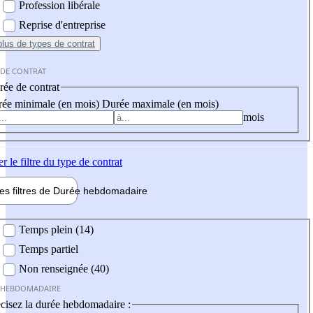
Profession libérale
Reprise d'entreprise
plus
de types de contrat
 DE CONTRAT
ée de contrat
ée minimale (en mois)
Durée maximale (en mois)
mois
er
le filtre du type de contrat
les filtres de
Durée hebdo
madaire
 hebdomadaire
Temps plein (14)
Temps partiel
Non renseignée (40)
 HEBDOMADAIRE
cisez la durée hebdomadaire :