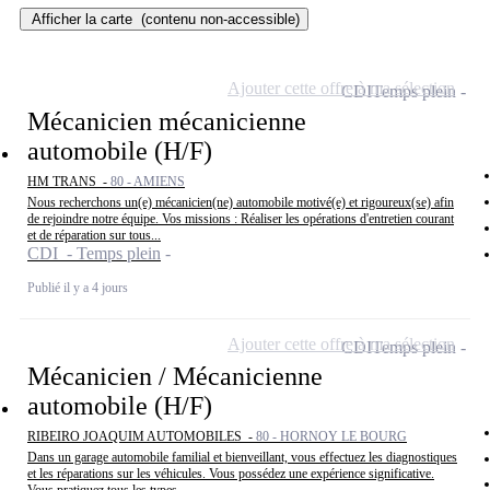
Afficher la carte
(contenu non-accessible)
Ajouter cette offre à ma sélection
CDI
Temps plein
Mécanicien mécanicienne
automobile (H/F)
HM TRANS -
80 - AMIENS
Nous recherchons un(e) mécanicien(ne) automobile motivé(e) et rigoureux(se) afin
de rejoindre notre équipe. Vos missions : Réaliser les opérations d'entretien courant
et de réparation sur tous...
CDI - Temps plein
Publié il y a 4 jours
Ajouter cette offre à ma sélection
CDI
Temps plein
Mécanicien / Mécanicienne
automobile (H/F)
RIBEIRO JOAQUIM AUTOMOBILES -
80 - HORNOY LE BOURG
Dans un garage automobile familial et bienveillant, vous effectuez les diagnostiques
et les réparations sur les véhicules. Vous possédez une expérience significative.