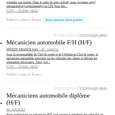
rejoindre son équipe. Dans le cadre de notre activité, nous recrutons un(e)
mécanicien(ne) expérimenté(e) en CDI Vous êtes...
CDI - Temps plein
Publié il y a plus de 30 jours
Soyez parmi les 1ers à postuler
Ajouter cette offre à ma sélection
CDI
Temps plein
Mécanicien automobile F/H (H/F)
SPEEDY FRANCE SAS -
80 - AMIENS
Sous la responsabilité du Chef de centre et de l'Adjoint au Chef de centre, le
mécanicien automobile intervient sur les véhicules des clients et effectue les
réparations nécessaires. Ainsi, vos...
CDI - Temps plein
Publié il y a plus de 30 jours
Ajouter cette offre à ma sélection
CDI
Temps plein
Mécaniciens automobile diplôme
(H/F)
80 - DAOURS
Nous recherchons un mécanicien H/F pour réparer et entretenir des véhicules de