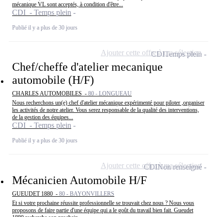
mécanique VL sont acceptés, à condition d'être...
CDI - Temps plein
Publié il y a plus de 30 jours
Ajouter cette offre à ma sélection
CDI
Temps plein
Chef/cheffe d'atelier mecanique
automobile (H/F)
CHARLES AUTOMOBILES -
80 - LONGUEAU
Nous recherchons un(e) chef d'atelier mécanique expérimenté pour piloter ,organiser
les activités de notre atelier. Vous serez responsable de la qualité des interventions,
de la gestion des équipes...
CDI - Temps plein
Publié il y a plus de 30 jours
Ajouter cette offre à ma sélection
CDI
Non renseigné
Mécanicien Automobile H/F
GUEUDET 1880 -
80 - BAYONVILLERS
Et si votre prochaine réussite professionnelle se trouvait chez nous ? Nous vous
proposons de faire partie d'une équipe qui a le goût du travail bien fait. Gueudet