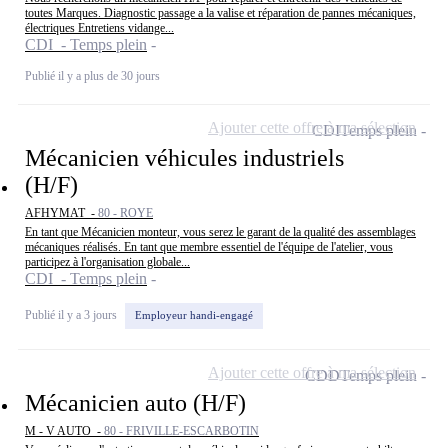
toutes Marques. Diagnostic passage a la valise et réparation de pannes mécaniques,
électriques Entretiens vidange...
CDI - Temps plein
Publié il y a plus de 30 jours
Ajouter cette offre à ma sélection
CDI
Temps plein
Mécanicien véhicules industriels
(H/F)
AFHYMAT -
80 - ROYE
En tant que Mécanicien monteur, vous serez le garant de la qualité des assemblages
mécaniques réalisés. En tant que membre essentiel de l'équipe de l'atelier, vous
participez à l'organisation globale...
CDI - Temps plein
Publié il y a 3 jours
Employeur handi-engagé
Ajouter cette offre à ma sélection
CDD
Temps plein
Mécanicien auto (H/F)
M - V AUTO -
80 - FRIVILLE-ESCARBOTIN