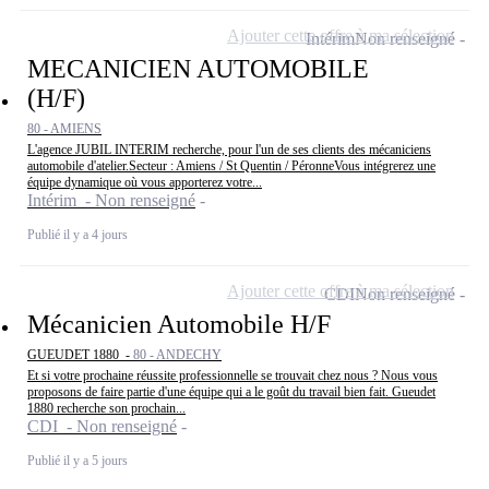
Ajouter cette offre à ma sélection
Intérim
Non renseigné
MECANICIEN AUTOMOBILE
(H/F)
80 - AMIENS
L'agence JUBIL INTERIM recherche, pour l'un de ses clients des mécaniciens
automobile d'atelier.Secteur : Amiens / St Quentin / PéronneVous intégrerez une
équipe dynamique où vous apporterez votre...
Intérim - Non renseigné
Publié il y a 4 jours
Ajouter cette offre à ma sélection
CDI
Non renseigné
Mécanicien Automobile H/F
GUEUDET 1880 -
80 - ANDECHY
Et si votre prochaine réussite professionnelle se trouvait chez nous ? Nous vous
proposons de faire partie d'une équipe qui a le goût du travail bien fait. Gueudet
1880 recherche son prochain...
CDI - Non renseigné
Publié il y a 5 jours