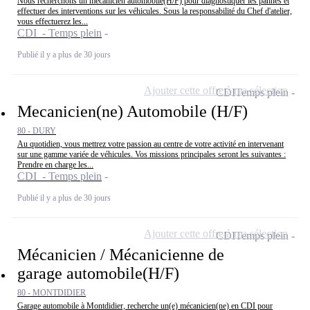
Nous recherchons un mécanicien automobile(H/F) pour diagnostiquer les pannes et
effectuer des interventions sur les véhicules. Sous la responsabilité du Chef d'atelier,
vous effectuerez les...
CDI - Temps plein
Publié il y a plus de 30 jours
Ajouter cette offre à ma sélection
CDI
Temps plein
Mecanicien(ne) Automobile (H/F)
80 - DURY
Au quotidien, vous mettrez votre passion au centre de votre activité en intervenant
sur une gamme variée de véhicules. Vos missions principales seront les suivantes :
Prendre en charge les...
CDI - Temps plein
Publié il y a plus de 30 jours
Ajouter cette offre à ma sélection
CDI
Temps plein
Mécanicien / Mécanicienne de
garage automobile(H/F)
80 - MONTDIDIER
Garage automobile à Montdidier, recherche un(e) mécanicien(ne) en CDI pour