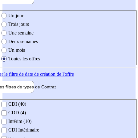
e création de l'offre
Un jour
Trois jours
Une semaine
Deux semaines
Un mois
Toutes les offres
er
le filtre de date de création de l'offre
les filtres de types de
Contrat
de contrat
CDI (40)
CDD (4)
Intérim (10)
CDI Intérimaire