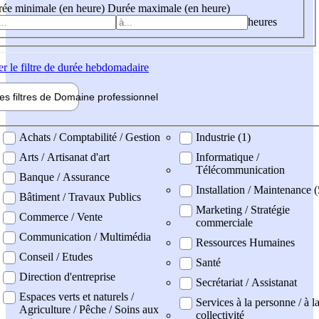
ée minimale (en heure)
Durée maximale (en heure)
heures
er
le filtre de durée hebdomadaire
les filtres de
Domaine pro
fessionnel
ne professionel
Achats / Comptabilité / Gestion
Industrie (1)
Arts / Artisanat d'art
Informatique /
Télécommunication
Banque / Assurance
Installation / Maintenance 
Bâtiment / Travaux Publics
Marketing / Stratégie
Commerce / Vente
commerciale
Communication / Multimédia
Ressources Humaines
Conseil / Etudes
Santé
Direction d'entreprise
Secrétariat / Assistanat
Espaces verts et naturels /
Services à la personne / à l
Agriculture / Pêche / Soins aux
collectivité