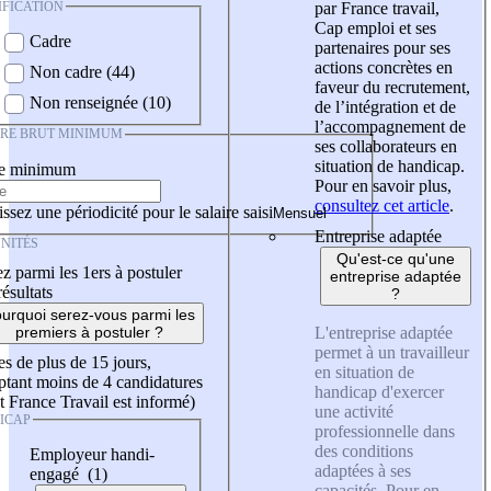
IFICATION
par France travail,
Cap emploi et ses
Cadre
partenaires pour ses
actions concrètes en
Non cadre (44)
faveur du recrutement,
Non renseignée (10)
de l’intégration et de
l’accompagnement de
IRE BRUT MINIMUM
ses collaborateurs en
situation de handicap.
re minimum
Pour en savoir plus,
consultez cet article
.
ssez une périodicité pour le salaire saisi
Entreprise adaptée
NITÉS
Qu'est-ce qu'une
z parmi les 1ers à postuler
entreprise adaptée
résultats
?
urquoi serez-vous parmi les
L'entreprise adaptée
premiers à postuler ?
permet à un travailleur
es de plus de 15 jours,
en situation de
tant moins de 4 candidatures
handicap d'exercer
t France Travail est informé)
une activité
ICAP
professionnelle dans
des conditions
Employeur handi-
adaptées à ses
engagé (1)
capacités. Pour en