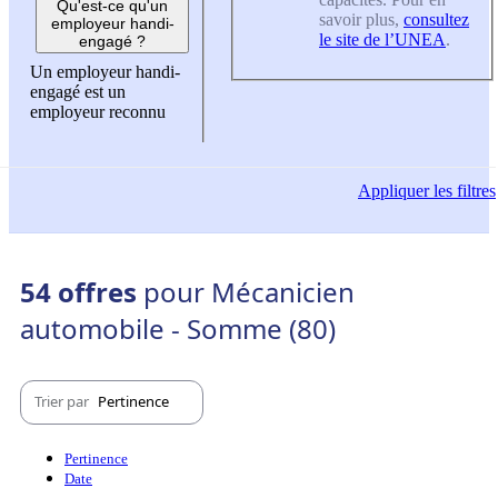
Qu'est-ce qu'un
savoir plus,
consultez
employeur handi-
le site de l’UNEA
.
engagé ?
Un employeur handi-
engagé est un
employeur reconnu
Appliquer
les filtres
54 offres
pour Mécanicien
automobile - Somme (80)
Trier par
Pertinence
Pertinence
Date