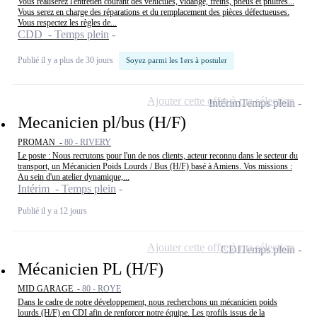
Vous réaliserez l'entretien courant des véhicules, vidange, freins, pneus et philtres...
Vous serez en charge des réparations et du remplacement des pièces défectueuses.
Vous respectez les règles de...
CDD - Temps plein
Publié il y a plus de 30 jours
Soyez parmi les 1ers à postuler
Ajouter cette offre à ma sélection
Intérim
Temps plein
Mecanicien pl/bus (H/F)
PROMAN -
80 - RIVERY
Le poste : Nous recrutons pour l'un de nos clients, acteur reconnu dans le secteur du
transport, un Mécanicien Poids Lourds / Bus (H/F) basé à Amiens. Vos missions :
Au sein d'un atelier dynamique,...
Intérim - Temps plein
Publié il y a 12 jours
Ajouter cette offre à ma sélection
CDI
Temps plein
Mécanicien PL (H/F)
MID GARAGE -
80 - ROYE
Dans le cadre de notre développement, nous recherchons un mécanicien poids
lourds (H/F) en CDI afin de renforcer notre équipe. Les profils issus de la