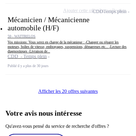
Ajouter cette offre à ma sélection
CDD
Temps plein
Mécanicien / Mécanicienne
automobile (H/F)
59 - WATTRELOS
Vos missions: Vous serez en charge de la mécanique : -Changer ou réparer les
moteurs, boîtes de vitesse, embrayages, suspensions, démarreurs etc... -Lecture des
diagnostiques -Livraison de...
CDD - Temps plein
Publié il y a plus de 30 jours
Afficher les 20 offres suivantes
Votre avis nous intéresse
Qu'avez-vous pensé du service de recherche d'offres ?