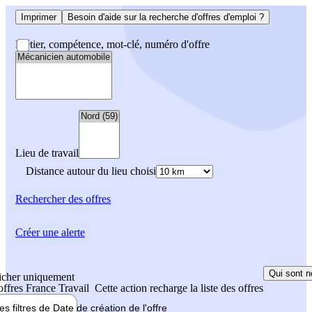
Imprimer
Besoin d'aide sur la recherche d'offres d'emploi ?
Métier, compétence, mot-clé, numéro d'offre
Lieu de travail
Distance autour du lieu choisi
Rechercher
des offres
Créer une alerte
Qui sont n
icher uniquement
 offres France Travail
Cette action recharge la liste des offres
les filtres de
Date de création
de l'offre