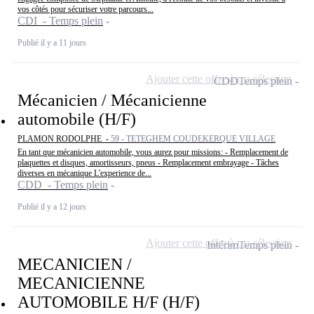
vos côtés pour sécuriser votre parcours...
CDI - Temps plein
Publié il y a 11 jours
Ajouter cette offre à ma sélection
CDD
Temps plein
Mécanicien / Mécanicienne
automobile (H/F)
PLAMON RODOLPHE -
59 - TETEGHEM COUDEKERQUE VILLAGE
En tant que mécanicien automobile, vous aurez pour missions: - Remplacement de
plaquettes et disques, amortisseurs, pneus - Remplacement embrayage - Tâches
diverses en mécanique L'experience de...
CDD - Temps plein
Publié il y a 12 jours
Ajouter cette offre à ma sélection
Intérim
Temps plein
MECANICIEN /
MECANICIENNE
AUTOMOBILE H/F (H/F)