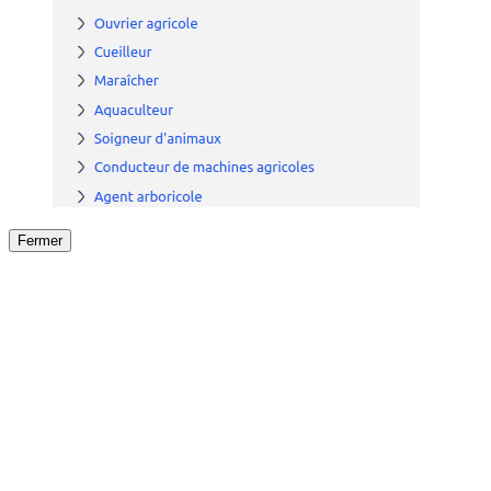
Fermer
Fermer
le détail de l'offre
/
Offre
sur
Offre précéden