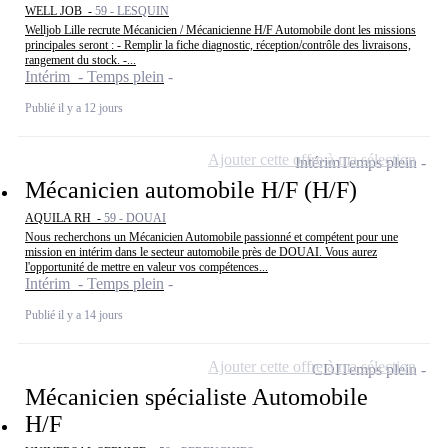
WELL JOB -
59 - LESQUIN
Welljob Lille recrute Mécanicien / Mécanicienne H/F Automobile dont les missions
principales seront : - Remplir la fiche diagnostic, réception/contrôle des livraisons,
rangement du stock. -...
Intérim - Temps plein
Publié il y a 12 jours
Ajouter cette offre à ma sélection
Intérim
Temps plein
Mécanicien automobile H/F (H/F)
AQUILA RH -
59 - DOUAI
Nous recherchons un Mécanicien Automobile passionné et compétent pour une
mission en intérim dans le secteur automobile près de DOUAI. Vous aurez
l'opportunité de mettre en valeur vos compétences...
Intérim - Temps plein
Publié il y a 14 jours
Ajouter cette offre à ma sélection
CDI
Temps plein
Mécanicien spécialiste Automobile
H/F