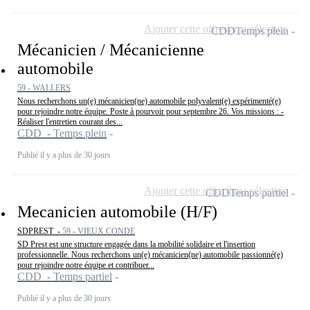
Ajouter cette offre à ma sélection
CDD
Temps plein
Mécanicien / Mécanicienne
automobile
59 - WALLERS
Nous recherchons un(e) mécanicien(ne) automobile polyvalent(e) expérimenté(e)
pour rejoindre notre équipe. Poste à pourvoir pour septembre 26. Vos missions : -
Réaliser l'entretien courant des...
CDD - Temps plein
Publié il y a plus de 30 jours
Ajouter cette offre à ma sélection
CDD
Temps partiel
Mecanicien automobile (H/F)
SDPREST -
59 - VIEUX CONDE
SD Prest est une structure engagée dans la mobilité solidaire et l'insertion
professionnelle. Nous recherchons un(e) mécanicien(ne) automobile passionné(e)
pour rejoindre notre équipe et contribuer...
CDD - Temps partiel
Publié il y a plus de 30 jours