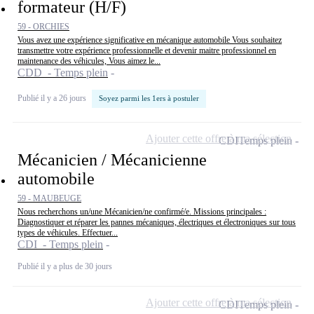
formateur (H/F)
59 - ORCHIES
Vous avez une expérience significative en mécanique automobile Vous souhaitez
transmettre votre expérience professionnelle et devenir maitre professionnel en
maintenance des véhicules, Vous aimez le...
CDD - Temps plein
Publié il y a 26 jours
Soyez parmi les 1ers à postuler
Ajouter cette offre à ma sélection
CDI
Temps plein
Mécanicien / Mécanicienne
automobile
59 - MAUBEUGE
Nous recherchons un/une Mécanicien/ne confirmé/e. Missions principales :
Diagnostiquer et réparer les pannes mécaniques, électriques et électroniques sur tous
types de véhicules. Effectuer...
CDI - Temps plein
Publié il y a plus de 30 jours
Ajouter cette offre à ma sélection
CDI
Temps plein