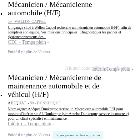
Mécanicien / Mécanicienne
automobile (H/F)
59 - WALLON CAPPEL
Un garage situé à Wallon Cappel recherche un mécanicien automobile (H/F), afin de
compléter son équipe. Vos missions principales : Diagnostiquer les pannes et
dysfonctionnements des...
CDI - Temps plein
Publié il y a plus de 30 jours
Ajouter cette offre à ma sélection
Intérim
Temps plein
Mécanicien / Mécanicienne de
maintenance automobile et de
véhicul (H/F)
ADEQUAT -
59 - DUNKERQUE
Notre agence Adéquat Dunkerque recrute un Mécanicien automobile F/H pour
mission d'intérim situé à Dunkerque (site Arcelor Dunkerque, service locotracteur)
pour un client spécialisé en maintenance...
Intérim - Temps plein
Publié il y a plus de 30 jours
Soyez parmi les 1ers à postuler