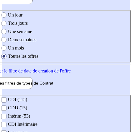
e création de l'offre
Un jour
Trois jours
Une semaine
Deux semaines
Un mois
Toutes les offres
er
le filtre de date de création de l'offre
les filtres de types de
Contrat
de contrat
CDI (115)
CDD (15)
Intérim (53)
CDI Intérimaire