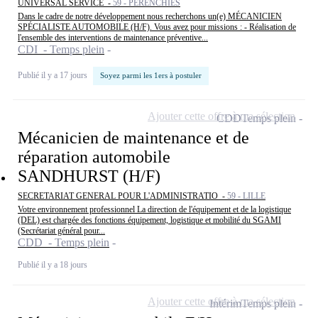
UNIVERSAL SERVICE -
59 - PERENCHIES
Dans le cadre de notre développement nous recherchons un(e) MÉCANICIEN
SPÉCIALISTE AUTOMOBILE (H/F). Vous avez pour missions : - Réalisation de
l'ensemble des interventions de maintenance préventive...
CDI - Temps plein
Publié il y a 17 jours
Soyez parmi les 1ers à postuler
Ajouter cette offre à ma sélection
CDD
Temps plein
Mécanicien de maintenance et de
réparation automobile
SANDHURST (H/F)
SECRETARIAT GENERAL POUR L'ADMINISTRATIO -
59 - LILLE
Votre environnement professionnel La direction de l'équipement et de la logistique
(DEL) est chargée des fonctions équipement, logistique et mobilité du SGAMI
(Secrétariat général pour...
CDD - Temps plein
Publié il y a 18 jours
Ajouter cette offre à ma sélection
Intérim
Temps plein