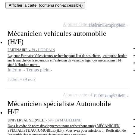
Afficher la carte
(contenu non-accessible)
Ajouter cette offre à ma sélection
Intérim
Temps plein
Mécanicien vehicules automobile
(H/F)
PARTNAIRE -
59 - HORDAIN
L'agence Partnaire Valenciennes recherche pour l'un de ses clients , entreprise leader
sur le marché de la réparation et l'entretien de véhicule léger des mécaniciens H/F
situé à Hordain notre...
Intérim - Temps plein
Publié il y a 4 jours
Ajouter cette offre à ma sélection
CDI
Temps plein
Mécanicien spécialiste Automobile
H/F
UNIVERSAL SERVICE -
59 - LA MADELEINE
Dans le cadre de notre développement nous recherchons un(e) MÉCANICIEN
SPÉCIALISTE AUTOMOBILE (H/F). Vous avez pour missions : - Réalisation de