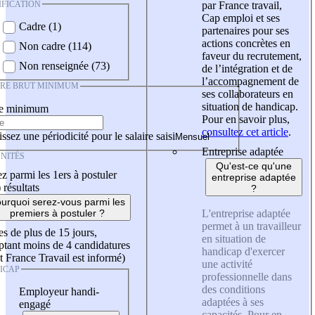
IFICATION
par France travail,
Cap emploi et ses
Cadre (1)
partenaires pour ses
actions concrètes en
Non cadre (114)
faveur du recrutement,
Non renseignée (73)
de l’intégration et de
l’accompagnement de
IRE BRUT MINIMUM
ses collaborateurs en
situation de handicap.
re minimum
Pour en savoir plus,
consultez cet article
.
ssez une périodicité pour le salaire saisi
Entreprise adaptée
NITÉS
Qu'est-ce qu'une
z parmi les 1ers à postuler
entreprise adaptée
)
résultats
?
urquoi serez-vous parmi les
L'entreprise adaptée
premiers à postuler ?
permet à un travailleur
es de plus de 15 jours,
en situation de
tant moins de 4 candidatures
handicap d'exercer
t France Travail est informé)
une activité
ICAP
professionnelle dans
des conditions
Employeur handi-
adaptées à ses
engagé
capacités. Pour en