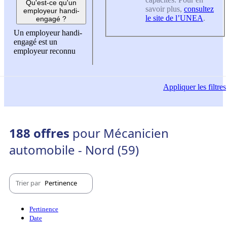
Qu'est-ce qu'un
savoir plus,
consultez
employeur handi-
le site de l’UNEA
.
engagé ?
Un employeur handi-
engagé est un
employeur reconnu
Appliquer
les filtres
188 offres
pour Mécanicien
automobile - Nord (59)
Trier par
Pertinence
Pertinence
Date