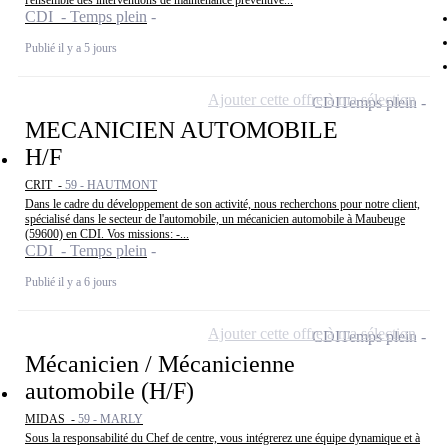
l'ensemble des interventions de maintenance préventive...
CDI - Temps plein
Publié il y a 5 jours
Ajouter cette offre à ma sélection
CDI
Temps plein
MECANICIEN AUTOMOBILE
H/F
CRIT -
59 - HAUTMONT
Dans le cadre du développement de son activité, nous recherchons pour notre client,
spécialisé dans le secteur de l'automobile, un mécanicien automobile à Maubeuge
(59600) en CDI. Vos missions: -...
CDI - Temps plein
Publié il y a 6 jours
Ajouter cette offre à ma sélection
CDI
Temps plein
Mécanicien / Mécanicienne
automobile (H/F)
MIDAS -
59 - MARLY
Sous la responsabilité du Chef de centre, vous intégrerez une équipe dynamique et à