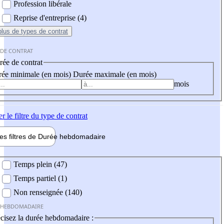
Profession libérale
Reprise d'entreprise (4)
plus
de types de contrat
 DE CONTRAT
ée de contrat
ée minimale (en mois)
Durée maximale (en mois)
mois
er
le filtre du type de contrat
les filtres de
Durée hebdo
madaire
 hebdomadaire
Temps plein (47)
Temps partiel (1)
Non renseignée (140)
 HEBDOMADAIRE
cisez la durée hebdomadaire :