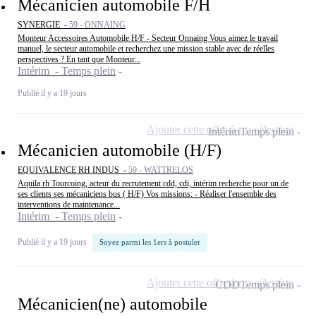
Mécanicien automobile F/H
SYNERGIE -
59 - ONNAING
Monteur Accessoires Automobile H/F - Secteur Onnaing Vous aimez le travail
manuel, le secteur automobile et recherchez une mission stable avec de réelles
perspectives ? En tant que Monteur...
Intérim - Temps plein
Publié il y a 19 jours
Ajouter cette offre à ma sélection
Intérim
Temps plein
Mécanicien automobile (H/F)
EQUIVALENCE RH INDUS -
59 - WATTRELOS
Aquila rh Tourcoing, acteur du recrutement cdd, cdi, intérim recherche pour un de
ses clients ses mécaniciens bus ( H/F) Vos missions: - Réaliser l'ensemble des
interventions de maintenance...
Intérim - Temps plein
Publié il y a 19 jours
Soyez parmi les 1ers à postuler
Ajouter cette offre à ma sélection
CDD
Temps plein
Mécanicien(ne) automobile