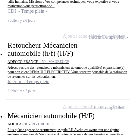
taille humaine. Missions : Vos compétences techniques, votre expertise et votre
motivation vous permettront de...
CDI - Temps plein
Publié il y a 6 jours
Ajouter cette offre à ma sélection
Intérim
Temps plein
Retoucheur Mécanicien
automobile (h/f) (H/F)
ADECCO FRANCE -
59 - MAUBEUGE
Adecco recrute des retoucheurs mécaniciens automobile qualifié(e) et passionné(e)
pour son client RENAULT ELECTRICITY. Vous serez responsable de la réalisation
de retouches sur les véhicules, en...
Intérim - Temps plein
Publié il y a 7 jours
Ajouter cette offre à ma sélection
CDI
Temps plein
Mécanicien automobile (H/F)
AQUILA RH -
59 - ORCHIES
Plus qu'une agence de recrutement, Aquila RH Avelin est avant tout une équipe
engagée composée de Stéphanie et Antoine, à l'écoute de vos besoins et investie à