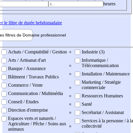
heures
er
le filtre de durée hebdomadaire
les filtres de
Domaine pro
fessionnel
ne professionel
Achats / Comptabilité / Gestion
Industrie (3)
Arts / Artisanat d'art
Informatique /
Télécommunication
Banque / Assurance
Installation / Maintenance
Bâtiment / Travaux Publics
Marketing / Stratégie
Commerce / Vente
commerciale
Communication / Multimédia
Ressources Humaines
Conseil / Etudes
Santé
Direction d'entreprise
Secrétariat / Assistanat
Espaces verts et naturels /
Services à la personne / à l
Agriculture / Pêche / Soins aux
collectivité
animaux