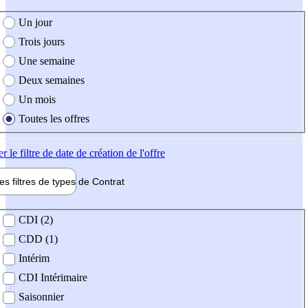
e création de l'offre
Un jour
Trois jours
Une semaine
Deux semaines
Un mois
Toutes les offres
er
le filtre de date de création de l'offre
les filtres de types de
Contrat
de contrat
CDI (2)
CDD (1)
Intérim
CDI Intérimaire
Saisonnier