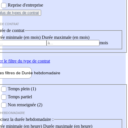
Reprise d'entreprise
plus
de types de contrat
 DE CONTRAT
ée de contrat
ée minimale (en mois)
Durée maximale (en mois)
mois
er
le filtre du type de contrat
les filtres de
Durée hebdo
madaire
 hebdomadaire
Temps plein (1)
Temps partiel
Non renseignée (2)
 HEBDOMADAIRE
cisez la durée hebdomadaire :
ée minimale (en heure)
Durée maximale (en heure)