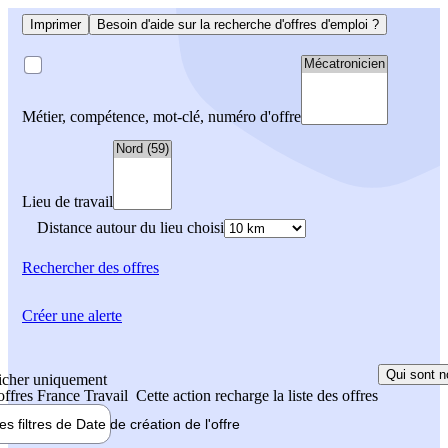
Imprimer
Besoin d'aide sur la recherche d'offres d'emploi ?
Métier, compétence, mot-clé, numéro d'offre
Lieu de travail
Distance autour du lieu choisi
Rechercher
des offres
Créer une alerte
Qui sont n
icher uniquement
 offres France Travail
Cette action recharge la liste des offres
les filtres de
Date de création
de l'offre