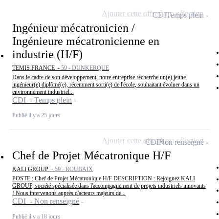
Ajouter cette offre à ma sélection
CDI
Temps plein
Ingénieur mécatronicien /
Ingénieure mécatronicienne en
industrie (H/F)
TEMIS FRANCE -
59 - DUNKERQUE
Dans le cadre de son développement, notre entreprise recherche un(e) jeune
ingénieur(e) diplômé(e), récemment sorti(e) de l'école, souhaitant évoluer dans un
environnement industriel...
CDI - Temps plein
Publié il y a 25 jours
Ajouter cette offre à ma sélection
CDI
Non renseigné
Chef de Projet Mécatronique H/F
KALI GROUP -
59 - ROUBAIX
POSTE : Chef de Projet Mécatronique H/F DESCRIPTION : Rejoignez KALI
GROUP, société spécialisée dans l'accompagnement de projets industriels innovants
! Nous intervenons auprès d'acteurs majeurs de...
CDI - Non renseigné
Publié il y a 18 jours