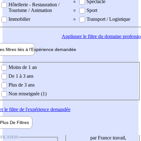
Spectacle
Hôtellerie - Restauration /
Tourisme / Animation
Sport
Immobilier
Transport / Logistique
Appliquer
le filtre du domaine professi
es filtres liés à l'
Expérience
demandée
ience demandée
Moins de 1 an
De 1 à 3 ans
Plus de 3 ans
Non renseignée (1)
er
le filtre de l'expérience demandée
Plus De
Filtres
IFICATION
par France travail,