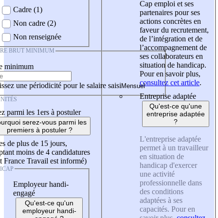
Cap emploi et ses
Cadre (1)
partenaires pour ses
actions concrètes en
Non cadre (2)
faveur du recrutement,
Non renseignée
de l’intégration et de
l’accompagnement de
IRE BRUT MINIMUM
ses collaborateurs en
situation de handicap.
re minimum
Pour en savoir plus,
consultez cet article
.
ssez une périodicité pour le salaire saisi
Entreprise adaptée
NITÉS
Qu'est-ce qu'une
z parmi les 1ers à postuler
entreprise adaptée
?
urquoi serez-vous parmi les
premiers à postuler ?
L'entreprise adaptée
es de plus de 15 jours,
permet à un travailleur
tant moins de 4 candidatures
en situation de
t France Travail est informé)
handicap d'exercer
ICAP
une activité
professionnelle dans
Employeur handi-
des conditions
engagé
adaptées à ses
Qu'est-ce qu'un
capacités. Pour en
employeur handi-
savoir plus,
consultez