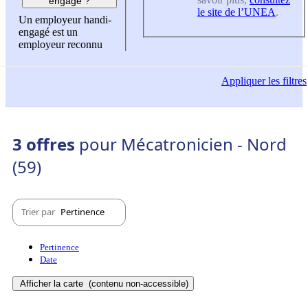
engagé ?
le site de l’UNEA
.
Un employeur handi-
engagé est un
employeur reconnu
Appliquer
les filtres
3 offres
pour Mécatronicien - Nord
(59)
Trier par
Pertinence
Pertinence
Date
Afficher la carte
(contenu non-accessible)